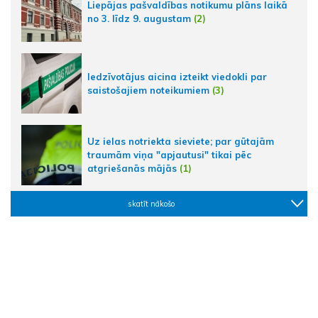
Liepājas pašvaldības notikumu plāns laikā
no 3. līdz 9. augustam
(2)
Iedzīvotājus aicina izteikt viedokli par
saistošajiem noteikumiem
(3)
Uz ielas notriekta sieviete; par gūtajām
traumām viņa "apjautusi" tikai pēc
atgriešanās mājās
(1)
skatīt nākošo