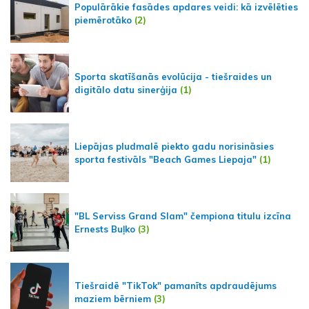
Populārākie fasādes apdares veidi: kā izvēlēties
piemērotāko
(2)
Sporta skatīšanās evolūcija - tiešraides un
digitālo datu sinerģija
(1)
Liepājas pludmalē piekto gadu norisināsies
sporta festivāls "Beach Games Liepaja"
(1)
"BL Serviss Grand Slam" čempiona titulu izcīna
Ernests Buļko
(3)
Tiešraidē "TikTok" pamanīts apdraudējums
maziem bērniem
(3)