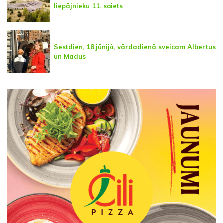
liepājnieku 11. saiets
Sestdien, 18.jūnijā, vārdadienā sveicam Albertus
un Madus