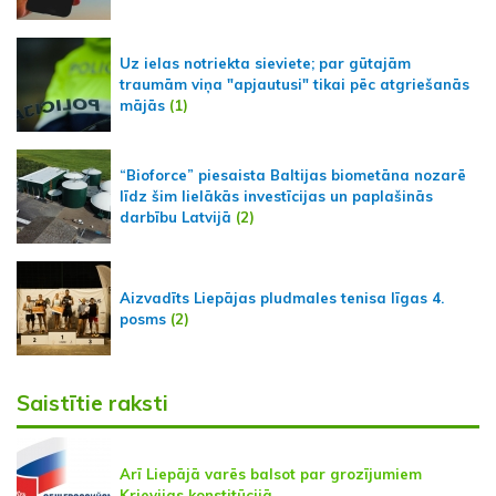
Uz ielas notriekta sieviete; par gūtajām
traumām viņa "apjautusi" tikai pēc atgriešanās
mājās
(1)
“Bioforce” piesaista Baltijas biometāna nozarē
līdz šim lielākās investīcijas un paplašinās
darbību Latvijā
(2)
Aizvadīts Liepājas pludmales tenisa līgas 4.
posms
(2)
Saistītie raksti
Arī Liepājā varēs balsot par grozījumiem
Krievijas konstitūcijā