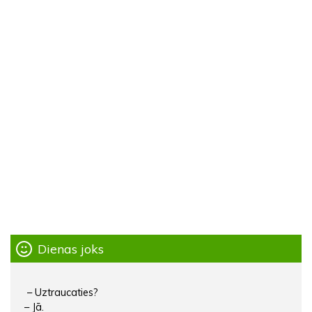
Dienas joks
– Uztraucaties?
– Jā.