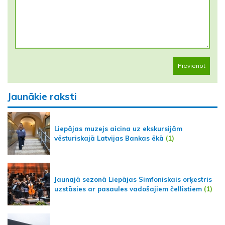
Pievienot
Jaunākie raksti
Liepājas muzejs aicina uz ekskursijām
vēsturiskajā Latvijas Bankas ēkā
(1)
Jaunajā sezonā Liepājas Simfoniskais orķestris
uzstāsies ar pasaules vadošajiem čellistiem
(1)