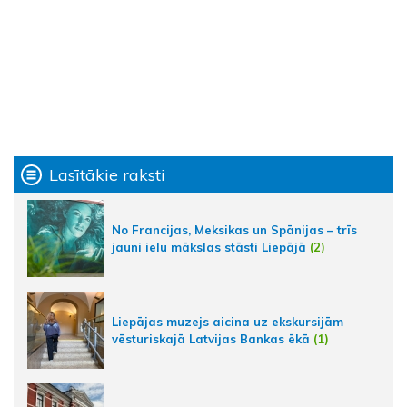
Lasītākie raksti
No Francijas, Meksikas un Spānijas – trīs
jauni ielu mākslas stāsti Liepājā
(2)
Liepājas muzejs aicina uz ekskursijām
vēsturiskajā Latvijas Bankas ēkā
(1)