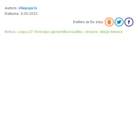
Autors:
irliepaja.lv
Datums:
6.05.2022
Dalies ar šo ziņu:
Birkas:
Liepu 27
,
Krievijas ģenerālkonsulāts
,
vēsture
,
Maija Meiere