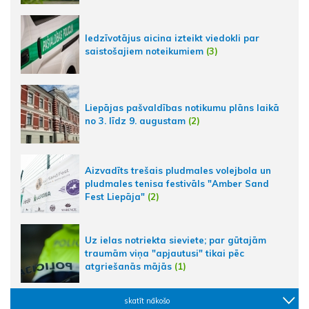
Iedzīvotājus aicina izteikt viedokli par
saistošajiem noteikumiem
(3)
Liepājas pašvaldības notikumu plāns laikā
no 3. līdz 9. augustam
(2)
Aizvadīts trešais pludmales volejbola un
pludmales tenisa festivāls "Amber Sand
Fest Liepāja"
(2)
Uz ielas notriekta sieviete; par gūtajām
traumām viņa "apjautusi" tikai pēc
atgriešanās mājās
(1)
skatīt nākošo