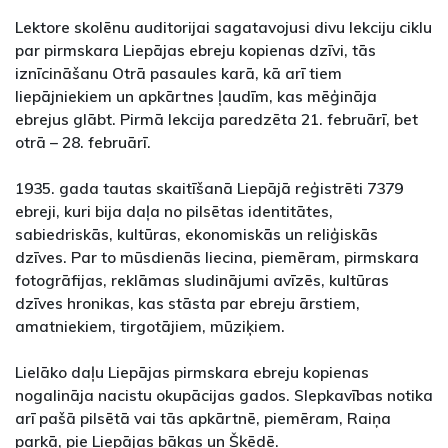
Lektore skolēnu auditorijai sagatavojusi divu lekciju ciklu
par pirmskara Liepājas ebreju kopienas dzīvi, tās
iznīcināšanu Otrā pasaules karā, kā arī tiem
liepājniekiem un apkārtnes ļaudīm, kas mēģināja
ebrejus glābt. Pirmā lekcija paredzēta 21. februārī, bet
otrā – 28. februārī.
1935. gada tautas skaitīšanā Liepājā reģistrēti 7379
ebreji, kuri bija daļa no pilsētas identitātes,
sabiedriskās, kultūras, ekonomiskās un reliģiskās
dzīves. Par to mūsdienās liecina, piemēram, pirmskara
fotogrāfijas, reklāmas sludinājumi avīzēs, kultūras
dzīves hronikas, kas stāsta par ebreju ārstiem,
amatniekiem, tirgotājiem, mūziķiem.
Lielāko daļu Liepājas pirmskara ebreju kopienas
nogalināja nacistu okupācijas gados. Slepkavības notika
arī pašā pilsētā vai tās apkārtnē, piemēram, Raiņa
parkā, pie Liepājas bākas un Šķēdē.