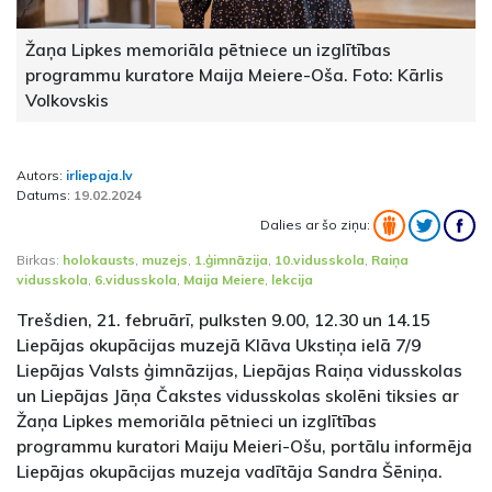
Žaņa Lipkes memoriāla pētniece un izglītības
programmu kuratore Maija Meiere-Oša. Foto: Kārlis
Volkovskis
Autors:
irliepaja.lv
Datums:
19.02.2024
Dalies ar šo ziņu:
Birkas:
holokausts
,
muzejs
,
1.ģimnāzija
,
10.vidusskola
,
Raiņa
vidusskola
,
6.vidusskola
,
Maija Meiere
,
lekcija
Trešdien, 21. februārī, pulksten 9.00, 12.30 un 14.15
Liepājas okupācijas muzejā Klāva Ukstiņa ielā 7/9
Liepājas Valsts ģimnāzijas, Liepājas Raiņa vidusskolas
un Liepājas Jāņa Čakstes vidusskolas skolēni tiksies ar
Žaņa Lipkes memoriāla pētnieci un izglītības
programmu kuratori Maiju Meieri-Ošu, portālu informēja
Liepājas okupācijas muzeja vadītāja Sandra Šēniņa.