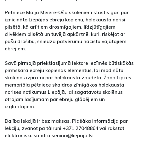
Pētniece Maija Meiere-Oša skolēniem stāstīs gan par
iznīcināto Liepājas ebreju kopienu, holokausta norisi
pilsētā, kā arī tiem drosmīgajiem, līdzjūtīgajiem
cilvēkiem pilsētā un tuvējā apkārtnē, kuri, riskējot ar
pašu drošību, sniedza patvērumu nacistu vajātajiem
ebrejiem.
Savā pirmajā priekšlasījumā lektore iezīmēs būtiskākās
pirmskara ebreju kopienas elementus, lai modinātu
skolēnos izpratni par holokaustā zaudēto. Žaņa Lipkes
memoriāla pētniece skaidros zīmīgākos holokausta
norises notikumus Liepājā, lai sagatavotu skolēnus
otrajam lasījumam par ebreju glābējiem un
izglābtajiem.
Dalība lekcijā ir bez maksas. Plašāka informācija par
lekciju, zvanot pa tālruni +371 27048864 vai rakstot
elektroniski: sandra.senina@liepaja.lv.