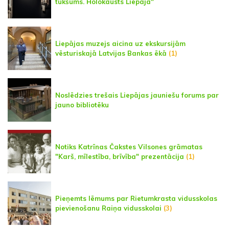
tukšums. Holokausts Liepājā"
Liepājas muzejs aicina uz ekskursijām
vēsturiskajā Latvijas Bankas ēkā
(1)
Noslēdzies trešais Liepājas jauniešu forums par
jauno bibliotēku
Notiks Katrīnas Čakstes Vilsones grāmatas
"Karš, mīlestība, brīvība" prezentācija
(1)
Pieņemts lēmums par Rietumkrasta vidusskolas
pievienošanu Raiņa vidusskolai
(3)