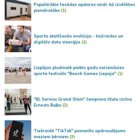
Populārākie fasādes apdares veidi: kā izvēlēties
piemērotāko
(1)
Sporta skatīšanās evolūcija - tiešraides un
digitālo datu sinerģija
(1)
Liepājas pludmalē piekto gadu norisināsies
sporta festivāls "Beach Games Liepaja"
(1)
"BL Serviss Grand Slam" čempiona titulu izcīna
Ernests Buļko
(2)
Tiešraidē "TikTok" pamanīts apdraudējums
maziem bērniem
(3)