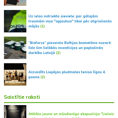
Uz ielas notriekta sieviete; par gūtajām
traumām viņa "apjautusi" tikai pēc atgriešanās
mājās
(1)
“Bioforce” piesaista Baltijas biometāna nozarē
līdz šim lielākās investīcijas un paplašinās
darbību Latvijā
(2)
Aizvadīts Liepājas pludmales tenisa līgas 4.
posms
(2)
Saistītie raksti
Atklāta jauna un mūsdienīga ekspozīcija "Lielais