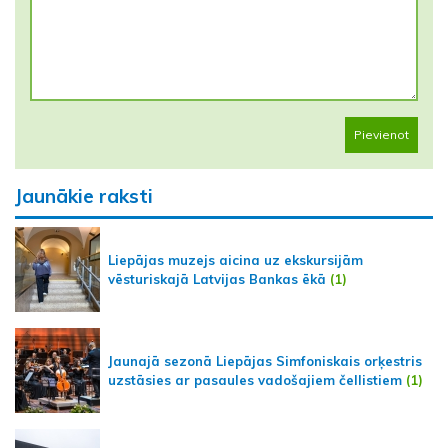
Pievienot
Jaunākie raksti
Liepājas muzejs aicina uz ekskursijām
vēsturiskajā Latvijas Bankas ēkā
(1)
Jaunajā sezonā Liepājas Simfoniskais orķestris
uzstāsies ar pasaules vadošajiem čellistiem
(1)