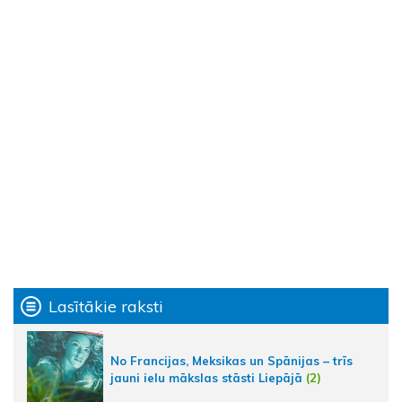
Lasītākie raksti
No Francijas, Meksikas un Spānijas – trīs
jauni ielu mākslas stāsti Liepājā
(2)