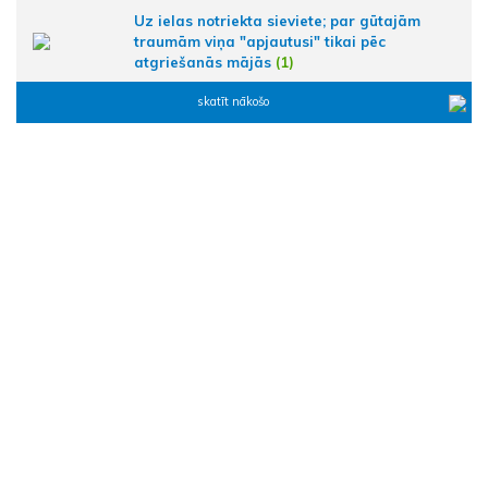
Uz ielas notriekta sieviete; par gūtajām
traumām viņa "apjautusi" tikai pēc
atgriešanās mājās
(1)
skatīt nākošo