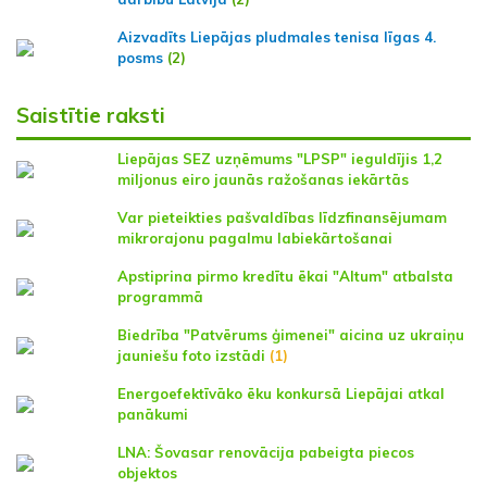
Aizvadīts Liepājas pludmales tenisa līgas 4.
posms
(2)
Saistītie raksti
Liepājas SEZ uzņēmums "LPSP" ieguldījis 1,2
miljonus eiro jaunās ražošanas iekārtās
Var pieteikties pašvaldības līdzfinansējumam
mikrorajonu pagalmu labiekārtošanai
Apstiprina pirmo kredītu ēkai "Altum" atbalsta
programmā
Biedrība "Patvērums ģimenei" aicina uz ukraiņu
jauniešu foto izstādi
(1)
Energoefektīvāko ēku konkursā Liepājai atkal
panākumi
LNA: Šovasar renovācija pabeigta piecos
objektos