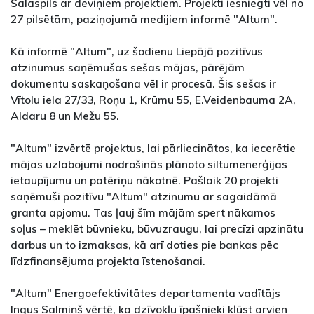
Salaspils ar deviņiem projektiem. Projekti iesniegti vēl no
27 pilsētām, paziņojumā medijiem informē "Altum".
Kā informē "Altum", uz šodienu Liepājā pozitīvus
atzinumus saņēmušas sešas mājas, pārējām
dokumentu saskaņošana vēl ir procesā. Šis sešas ir
Vītolu iela 27/33, Roņu 1, Krūmu 55, E.Veidenbauma 2A,
Aldaru 8 un Mežu 55.
"Altum" izvērtē projektus, lai pārliecinātos, ka iecerētie
mājas uzlabojumi nodrošinās plānoto siltumenerģijas
ietaupījumu un patēriņu nākotnē. Pašlaik 20 projekti
saņēmuši pozitīvu "Altum" atzinumu ar sagaidāmā
granta apjomu. Tas ļauj šīm mājām spert nākamos
soļus – meklēt būvnieku, būvuzraugu, lai precīzi apzinātu
darbus un to izmaksas, kā arī doties pie bankas pēc
līdzfinansējuma projekta īstenošanai.
"Altum" Energoefektivitātes departamenta vadītājs
Ingus Salmiņš vērtē, ka dzīvokļu īpašnieki kļūst arvien