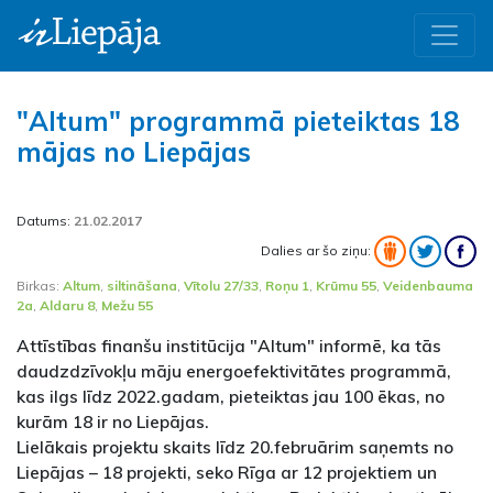
"Altum" programmā pieteiktas 18
mājas no Liepājas
Datums:
21.02.2017
Dalies ar šo ziņu:
Birkas:
Altum
,
siltināšana
,
Vītolu 27/33
,
Roņu 1
,
Krūmu 55
,
Veidenbauma
2a
,
Aldaru 8
,
Mežu 55
Attīstības finanšu institūcija "Altum" informē, ka tās
daudzdzīvokļu māju energoefektivitātes programmā,
kas ilgs līdz 2022.gadam, pieteiktas jau 100 ēkas, no
kurām 18 ir no Liepājas.
Lielākais projektu skaits līdz 20.februārim saņemts no
Liepājas – 18 projekti, seko Rīga ar 12 projektiem un