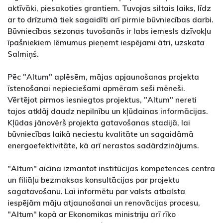
aktīvāki, piesakoties grantiem. Tuvojas siltais laiks, līdz
ar to drīzumā tiek sagaidīti arī pirmie būvniecības darbi.
Būvniecības sezonas tuvošanās ir labs iemesls dzīvokļu
īpašniekiem lēmumus pieņemt iespējami ātri, uzskata
Salmiņš.
Pēc "Altum" aplēsēm, mājas apjaunošanas projekta
īstenošanai nepieciešami apmēram seši mēneši.
Vērtējot pirmos iesniegtos projektus, "Altum" nereti
tajos atklāj daudz nepilnību un kļūdainas informācijas.
Kļūdas jānovērš projekta gatavošanas stadijā, lai
būvniecības laikā neciestu kvalitāte un sagaidāmā
energoefektivitāte, kā arī nerastos sadārdzinājums.
"Altum" aicina izmantot institūcijas kompetences centra
un filiāļu bezmaksas konsultācijas par projektu
sagatavošanu. Lai informētu par valsts atbalsta
iespējām māju atjaunošanai un renovācijas procesu,
"Altum" kopā ar Ekonomikas ministriju arī rīko