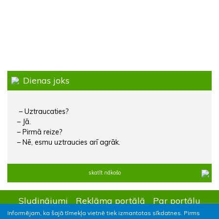
Dienas joks
– Uztraucaties?
– Jā.
– Pirmā reize?
– Nē, esmu uztraucies arī agrāk.
skatīt nākošo
Sludinājumi
Reklāma portālā
Par portālu
Informējam, ka šajā tīmekļa vietnē tiek izmantotas sīkdatnes. Pirms