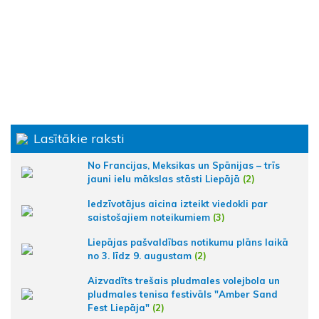
Lasītākie raksti
No Francijas, Meksikas un Spānijas – trīs
jauni ielu mākslas stāsti Liepājā
(2)
Iedzīvotājus aicina izteikt viedokli par
saistošajiem noteikumiem
(3)
Liepājas pašvaldības notikumu plāns laikā
no 3. līdz 9. augustam
(2)
Aizvadīts trešais pludmales volejbola un
pludmales tenisa festivāls "Amber Sand
Fest Liepāja"
(2)