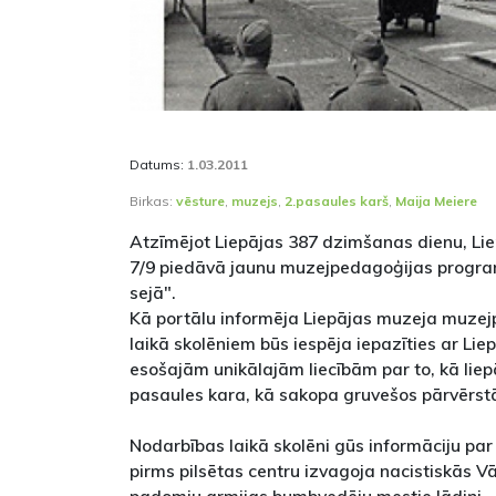
Datums:
1.03.2011
Birkas:
vēsture
,
muzejs
,
2.pasaules karš
,
Maija Meiere
Atzīmējot Liepājas 387 dzimšanas dienu, Lie
7/9 piedāvā jaunu muzejpedagoģijas progra
sejā".
Kā portālu informēja Liepājas muzeja muzej
laikā skolēniem būs iespēja iepazīties ar Li
esošajām unikālajām liecībām par to, kā liep
pasaules kara, kā sakopa gruvešos pārvērstā
Nodarbības laikā skolēni gūs informāciju par 
pirms pilsētas centru izvagoja nacistiskās Vāc