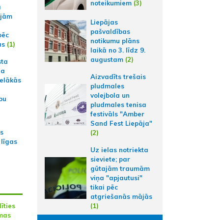
noteikumiem
(3)
a
ajām
Liepājas
pašvaldības
pēc
notikumu plāns
ās
(1)
laikā no 3. līdz 9.
augustam
(2)
sta
na
Aizvadīts trešais
ielākās
pludmales
volejbola un
bu
pludmales tenisa
festivāls "Amber
Sand Fest Liepāja"
as
(2)
 līgas
Uz ielas notriekta
sieviete; par
gūtajām traumām
viņa "apjautusi"
tikai pēc
atgriešanās mājās
īties
(1)
lmas