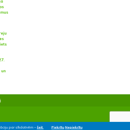
jā
os
umus
reju
es
iets
27.
 un
i
māciju par sīkdatnēm –
šeit.
Piekrītu
Nepiekrītu