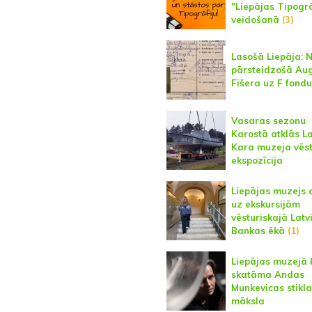
"Liepājas Tipogrā
veidošanā
(3)
Lasošā Liepāja: 
pārsteidzošā Au
Fišera uz F fondu
Vasaras sezonu
Karostā atklās La
Kara muzeja vēs
ekspozīcija
Liepājas muzejs 
uz ekskursijām
vēsturiskajā Latv
Bankas ēkā
(1)
Liepājas muzejā 
skatāma Andas
Munkevicas stikla
māksla