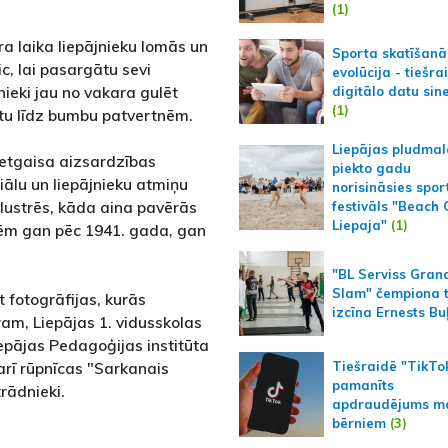
(1)
ra laika liepājnieku lomās un
Sporta skatīšanā
c, lai pasargātu sevi
evolūcija - tiešra
ieki jau no vakara gulēt
digitālo datu sin
(1)
ūtu līdz bumbu patvertnēm.
Liepājas pludmal
retgaisa aizsardzības
piekto gadu
iālu un liepājnieku atmiņu
norisināsies spor
ilustrēs, kāda aina pavērās
festivāls "Beach
Liepaja"
(1)
nēm gan pēc 1941. gada, gan
"BL Serviss Gran
Slam" čempiona t
 fotogrāfijas, kurās
izcīna Ernests Bu
ram, Liepājas 1. vidusskolas
iepājas Pedagoģijas institūta
Tiešraidē "TikTo
arī rūpnīcas "Sarkanais
pamanīts
rādnieki.
apdraudējums m
bērniem
(3)