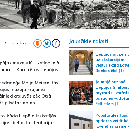
Jaunākie raksti
Dalies ar šo ziņu:
Liepājas muzejs 
uz ekskursijām
pājas muzejs K. Ukstiņa ielā
vēsturiskajā Latv
mmu – "Kara rētas Liepājas
Bankas ēkā
(1)
Jaunajā sezonā
pedagoģe Maija Meiere, tās
Liepājas Simfoni
epājas muzeja krājumā
orķestris uzstāsi
ājnieki atguvās pēc Otrā
pasaules vadoša
s pilsētas daļas.
čellistiem
(1)
Populārākie fas
to, kāda Liepāja izskatījās
apdares veidi: kā
ijas, bet ostas teritoriju –
izvēlēties piemēr