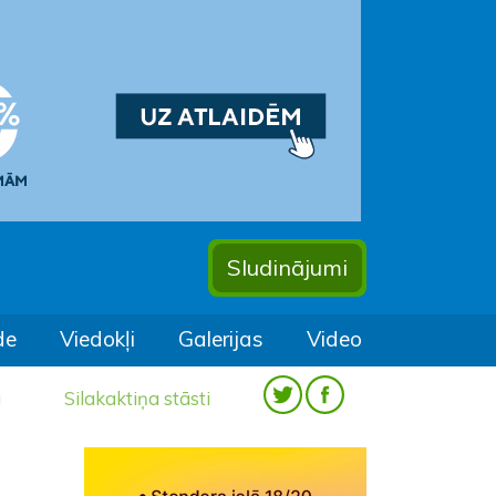
Sludinājumi
de
Viedokļi
Galerijas
Video
a
Silakaktiņa stāsti