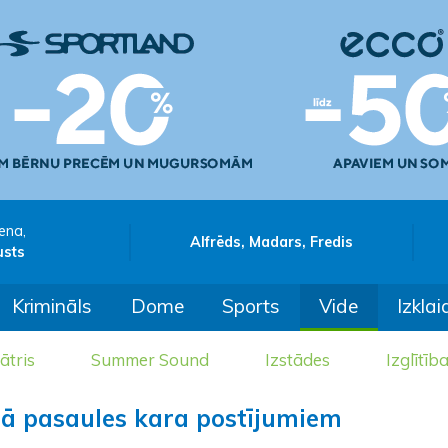
ena,
Alfrēds, Madars, Fredis
usts
Krimināls
Dome
Sports
Vide
Izklai
ātris
Summer Sound
Izstādes
Izglītīb
rā pasaules kara postījumiem