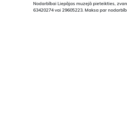
Nodarbībai Liepājas muzejā pieteikties, zva
63420274 vai 29605223. Maksa par nodarbību