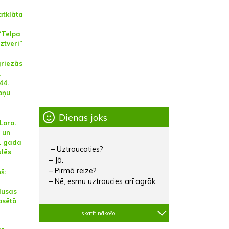
atklāta
“Telpa
ztveri”
tgriezās
.
44.
oņu
Dienas joks
 Lora.
 un
4. gada
– Uztraucaties?
ulēs
– Jā.
– Pirmā reize?
š:
– Nē, esmu uztraucies arī agrāk.
dusas
psētā
skatīt nākošo