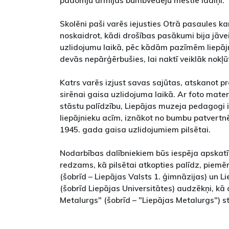
padomju armijas bumbvedēju mestie lādiņi.
Skolēni paši varēs iejusties Otrā pasaules ka
noskaidrot, kādi drošības pasākumi bija jāvei
uzlidojumu laikā, pēc kādām pazīmēm liepājn
devās nepārģērbušies, lai naktī veiklāk nokļ
Katrs varēs izjust savas sajūtas, atskanot p
sirēnai gaisa uzlidojuma laikā. Ar foto mater
stāstu palīdzību, Liepājas muzeja pedagogi 
liepājnieku acīm, iznākot no bumbu patvert
1945. gada gaisa uzlidojumiem pilsētai.
Nodarbības dalībniekiem būs iespēja apskatīt
redzams, kā pilsētai atkopties palīdz, piemē
(šobrīd – Liepājas Valsts 1. ģimnāzijas) un L
(šobrīd Liepājas Universitātes) audzēkņi, kā 
Metalurgs" (šobrīd – "Liepājas Metalurgs") st