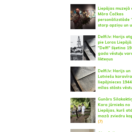
Liepājas muzejā 
Māra Čačkas
personālizstāde 
starp apziņu un u
Delfi.lv: Harijs a
pie Loras Liepājā
"Delfi" šķetina 19
gada vēstuļu var
likteņus
Delfi.lv: Harijs un
Latviešu karavīra
liepājnieces 194
mīlas stāsts vēst
Gunārs Silakaktiņ
Kara jūrnieks no
Liepājas, kurš at
mazā zviedru ka
(7)