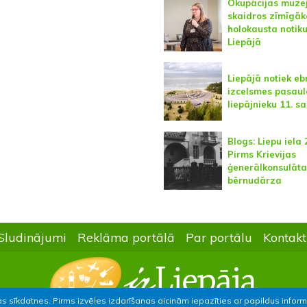
Okupācijas muze
skaidros zīmīgāk
holokausta notik
Liepājā
Liepājā notiek eb
izcelsmes pasaul
liepājnieku 11. sa
Blogs: Liepu iela 
Pirms Krievijas
ģenerālkonsulāta
bērnudārza
Sludinājumi
Reklāma portālā
Par portālu
Kontakt
as sīkdatnes. Pirms izvēles izdarīšanas aicinām iepazīties ar papildus infor