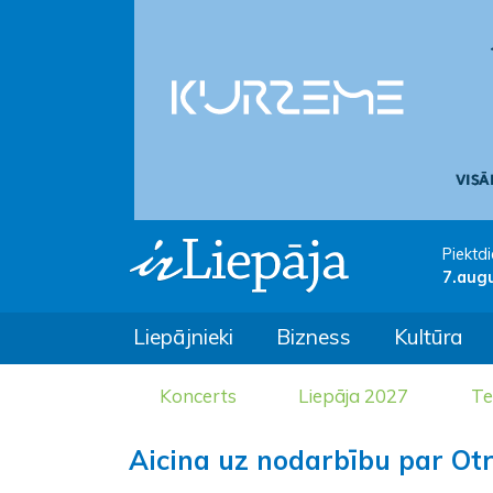
Piektdi
7.aug
Liepājnieki
Bizness
Kultūra
Koncerts
Liepāja 2027
Te
Aicina uz nodarbību par Ot