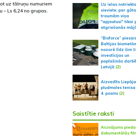
not uz tālruņu numuriem
Uz ielas notriekt
 – Ls 6,24 no grupas.
sieviete; par gūt
traumām viņa
"apjautusi" tikai 
atgriešanās māj
“Bioforce” piesai
Baltijas biometā
nozarē līdz šim l
investīcijas un
paplašinās darbī
Latvijā
(2)
Aizvadīts Liepāj
pludmales tenisa
4. posms
(2)
Saistītie raksti
Aicinājums piedal
dokumentālās fi