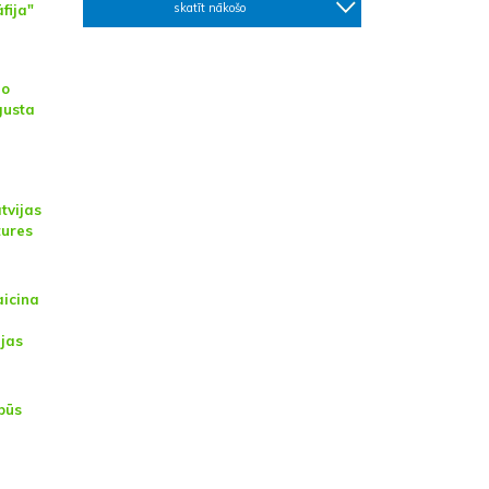
skatīt nākošo
fija"
No
gusta
tvijas
tures
aicina
ijas
būs