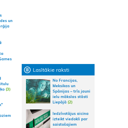
s
ides un
erģija
ē
ta
 Games
Lasītākie raksti
d
No Francijas,
itulu
Meksikas un
ļko
(3)
Spānijas – trīs jauni
ielu mākslas stāsti
Liepājā
(2)
k"
Iedzīvotājus aicina
aziem
izteikt viedokli par
saistošajiem