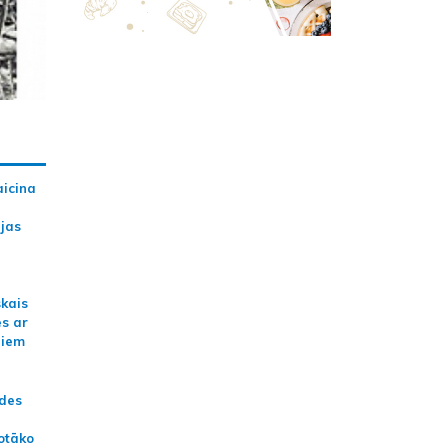
aicina
ijas
skais
es ar
jiem
ādes
otāko