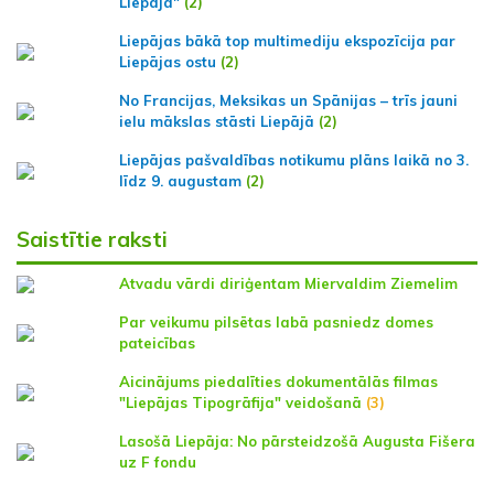
Liepāja"
(2)
Liepājas bākā top multimediju ekspozīcija par
Liepājas ostu
(2)
No Francijas, Meksikas un Spānijas – trīs jauni
ielu mākslas stāsti Liepājā
(2)
Liepājas pašvaldības notikumu plāns laikā no 3.
līdz 9. augustam
(2)
Saistītie raksti
Atvadu vārdi diriģentam Miervaldim Ziemelim
Par veikumu pilsētas labā pasniedz domes
pateicības
Aicinājums piedalīties dokumentālās filmas
"Liepājas Tipogrāfija" veidošanā
(3)
Lasošā Liepāja: No pārsteidzošā Augusta Fišera
uz F fondu