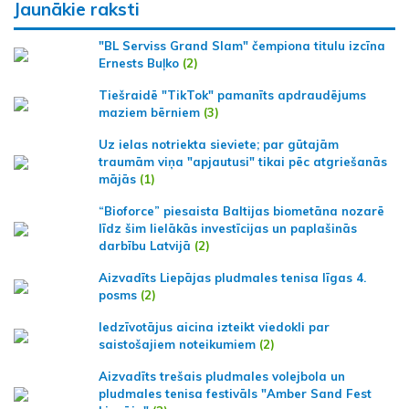
Jaunākie raksti
"BL Serviss Grand Slam" čempiona titulu izcīna
Ernests Buļko
(2)
Tiešraidē "TikTok" pamanīts apdraudējums
maziem bērniem
(3)
Uz ielas notriekta sieviete; par gūtajām
traumām viņa "apjautusi" tikai pēc atgriešanās
mājās
(1)
“Bioforce” piesaista Baltijas biometāna nozarē
līdz šim lielākās investīcijas un paplašinās
darbību Latvijā
(2)
Aizvadīts Liepājas pludmales tenisa līgas 4.
posms
(2)
Iedzīvotājus aicina izteikt viedokli par
saistošajiem noteikumiem
(2)
Aizvadīts trešais pludmales volejbola un
pludmales tenisa festivāls "Amber Sand Fest