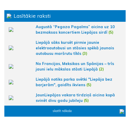
Lasītākie raksti
Augustā “Pegaza Pagalms” aicina uz 10
bezmaksas koncertiem Liepājas sirdī
(5)
Liepājā sāks kursēt pirmie jaunie
elektroautobusi un stāsies spēkā jaunais
autobusu maršrutu tīkls
(3)
No Francijas, Meksikas un Spānijas – trīs
jauni ielu mākslas stāsti Liepājā
(2)
Liepājā notiks parka svētki "Liepāja bez
barjerām", gaidīts ikviens
(5)
JaunLiepājas vakara tirdziņš aicina kopā
svinēt divu gadu jubileju
(5)
skatīt nākošo