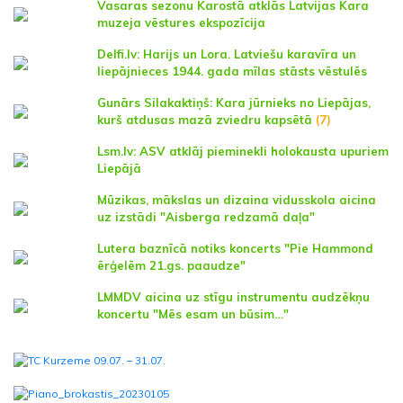
Vasaras sezonu Karostā atklās Latvijas Kara
muzeja vēstures ekspozīcija
Delfi.lv: Harijs un Lora. Latviešu karavīra un
liepājnieces 1944. gada mīlas stāsts vēstulēs
Gunārs Silakaktiņš: Kara jūrnieks no Liepājas,
kurš atdusas mazā zviedru kapsētā
(7)
Lsm.lv: ASV atklāj pieminekli holokausta upuriem
Liepājā
Mūzikas, mākslas un dizaina vidusskola aicina
uz izstādi "Aisberga redzamā daļa"
Lutera baznīcā notiks koncerts "Pie Hammond
ērģelēm 21.gs. paaudze"
LMMDV aicina uz stīgu instrumentu audzēkņu
koncertu "Mēs esam un būsim…"