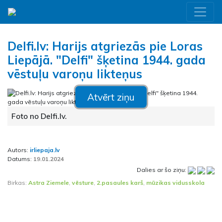
Delfi.lv: Harijs atgriezās pie Loras
Liepājā. "Delfi" šķetina 1944. gada
vēstuļu varoņu likteņus
Atvērt ziņu
Foto no Delfi.lv.
Autors:
irliepaja.lv
Datums:
19.01.2024
Dalies ar šo ziņu:
Birkas:
Astra Ziemele
,
vēsture
,
2.pasaules karš
,
mūzikas vidusskola