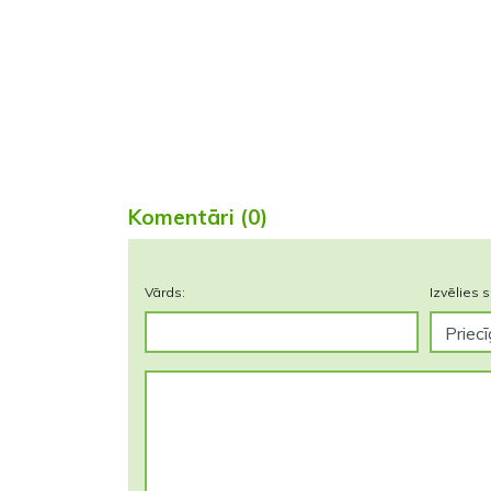
Komentāri (0)
Vārds:
Izvēlies s