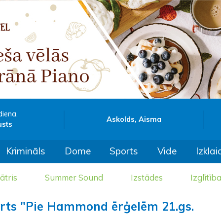
diena,
Askolds, Aisma
usts
Krimināls
Dome
Sports
Vide
Izklai
ātris
Summer Sound
Izstādes
Izglītīb
erts "Pie Hammond ērģelēm 21.gs.