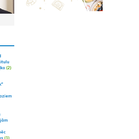
d
itulu
ļko
(2)
k"
aziem
a
ajām
pēc
ās
(1)