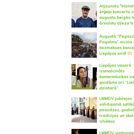
Atjaunoto "Ham
ērģeļu koncertu c
augusta beigās n
ārvalstu džeza tr
Augustā “Pegaz
Pagalms” aicina 
bezmaksas konce
Liepājas sirdī
(5)
Liepājas vasarā
izsmalcināts
kamermūzikas va
gaidāms arī “Lie
dzintarā”
LMMDV jubilejas
salidojumā satik
paaudzes, godin
tradīcijas un sko
cilvēkus
LMMDV simtgade