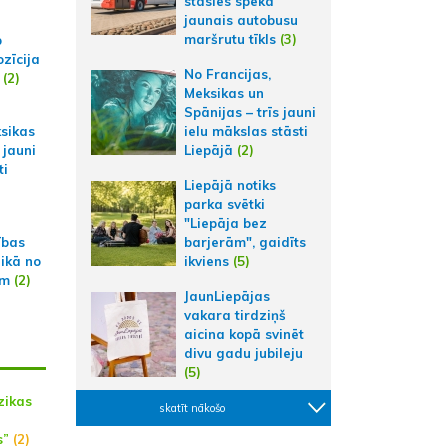
stāsies spēkā
jaunais autobusu
maršrutu tīkls
(3)
p
zīcija
No Francijas,
(2)
Meksikas un
Spānijas – trīs jauni
ielu mākslas stāsti
ksikas
Liepājā
(2)
 jauni
ti
Liepājā notiks
parka svētki
"Liepāja bez
ības
barjerām", gaidīts
aikā no
ikviens
(5)
am
(2)
JaunLiepājas
vakara tirdziņš
aicina kopā svinēt
divu gadu jubileju
(5)
zikas
skatīt nākošo
s”
(2)