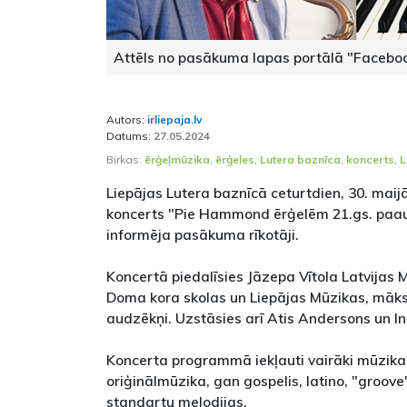
Attēls no pasākuma lapas portālā "Facebo
Autors:
irliepaja.lv
Datums:
27.05.2024
Birkas:
ērģeļmūzika
,
ērģeles
,
Lutera baznīca
,
koncerts
,
Liepājas Lutera baznīcā ceturtdien, 30. maijā
koncerts "Pie Hammond ērģelēm 21.gs. paa
informēja pasākuma rīkotāji.
Koncertā piedalīsies Jāzepa Vītola Latvijas
Doma kora skolas un Liepājas Mūzikas, māks
audzēkņi. Uzstāsies arī Atis Andersons un Ind
Koncerta programmā iekļauti vairāki mūzikas
oriģinālmūzika, gan gospelis, latino, "groov
standartu melodijas.