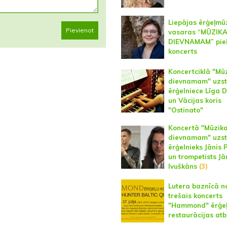
Liepājas ērģeļmū
Pievienot
vasaras “MŪZIK
DIEVNAMAM” piek
koncerts
Koncertciklā "Mū
dievnamam" uzst
ērģelniece Līga D
un Vācijas koris
"Ostinato"
Koncertā "Mūzik
dievnamam" uzst
ērģelnieks Jānis 
un trompetists Jā
Ivuškāns
(3)
Lutera baznīcā no
trešais koncerts
"Hammond" ērģe
restaurācijas at