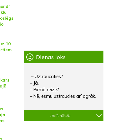
mond"
iklu
oslēgs
io
a
uz 10
rtiem
Dienas joks
– Uztraucaties?
kars
– Jā.
lajā
– Pirmā reize?
– Nē, esmu uztraucies arī agrāk.
ās
āja
skatīt nākošo
las
s