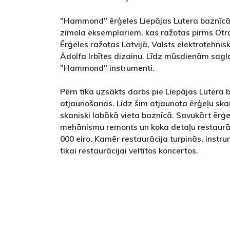
"Hammond" ērģeles Liepājas Lutera baznīcā i
zīmola eksemplariem, kas ražotas pirms Otr
Ērģeles ražotas Latvijā, Valsts elektrotehnis
Ādolfa Irbītes dizainu. Līdz mūsdienām saglab
"Hammond" instrumenti.
Pērn tika uzsākts darbs pie Liepājas Lutera 
atjaunošanas. Līdz šim atjaunota ērģeļu ska
skaniski labākā vieta baznīcā. Savukārt ērģ
mehānismu remonts un koka detaļu restaurāc
000 eiro. Kamēr restaurācija turpinās, instr
tikai restaurācijai veltītos koncertos.