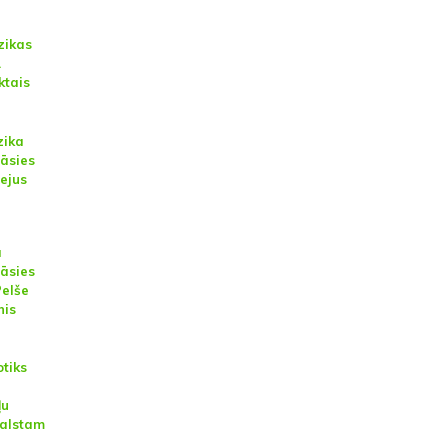
zikas
A
tais
zika
āsies
ejus
a
āsies
Pelše
nis
tiks
ļu
balstam