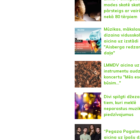
modes skatē skat
pārsteigs ar vair
nekā 80 tērpiem
Mūzikas, mākslas
dizaina vidussko
aicina uz izstādi
"Aisberga redz
daļa"
LMMDV aicina uz 
instrumentu aud
koncertu "Mēs e
būsim…"
Divi spilgti džeza
tiem, kuri meklē
neparastus muzi
piedzīvojumus
“Pegaza Pagalm
aicina uz īpašu 