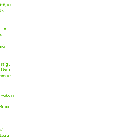
ītājus
āk
 un
la
amā
stīgu
zēkņu
sam un
 vakari
kālus
s”
džeza