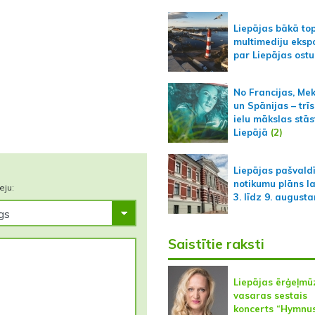
Liepājas bākā to
multimediju ekspo
par Liepājas ostu
No Francijas, Me
un Spānijas – trīs
ielu mākslas stās
Liepājā
(2)
Liepājas pašvald
notikumu plāns l
eju:
3. līdz 9. august
Saistītie raksti
Liepājas ērģeļmū
vasaras sestais
koncerts “Hymnu