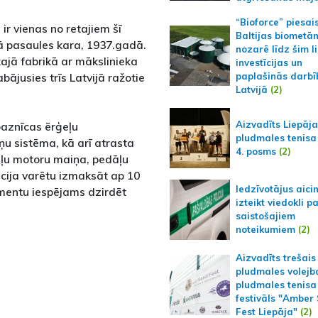
“Bioforce” piesai
r vienas no retajiem šī
Baltijas biometā
ā pasaules kara, 1937.gadā.
nozarē līdz šim l
kajā fabrikā ar mākslinieka
investīcijas un
ājusies trīs Latvijā ražotie
paplašinās darbī
Latvijā
(2)
Aizvadīts Liepāj
baznīcas ērģeļu
pludmales tenisa
ņu sistēma, kā arī atrasta
4. posms
(2)
eļu motoru maiņa, pedāļu
ija varētu izmaksāt ap 10
Iedzīvotājus aici
umentu iespējams dzirdēt
izteikt viedokli p
saistošajiem
noteikumiem
(2)
Aizvadīts trešais
pludmales volejb
pludmales tenisa
festivāls "Amber
Fest Liepāja"
(2)