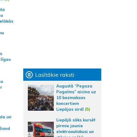
sta
na
ielākās
bu
as
 līgas
Lasītākie raksti
na
Augustā “Pegaza
ar
Pagalms” aicina uz
10 bezmaksas
koncertiem
Liepājas sirdī
(5)
ola un
Liepājā sāks kursēt
pirmie jaunie
 Sand
elektroautobusi un