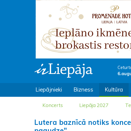
Ceturt
6.aug
Liepājnieki
Bizness
Kultūra
Koncerts
Liepāja 2027
Te
Lutera baznīcā notiks konc
paaudze"