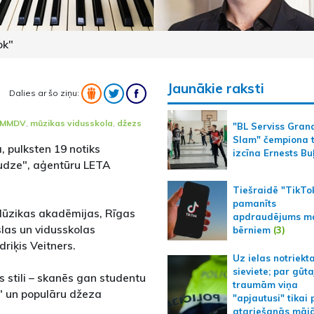
ok"
Jaunākie raksti
Dalies ar šo ziņu:
LMMDV
,
mūzikas vidusskola
,
džezs
"BL Serviss Gran
Slam" čempiona t
, pulksten 19 notiks
izcīna Ernests Bu
udze", aģentūru LETA
Tiešraidē "TikTo
pamanīts
 Mūzikas akadēmijas, Rīgas
apdraudējums m
las un vidusskolas
bērniem
(3)
riķis Veitners.
Uz ielas notriekt
sieviete; par gūt
 stili – skanēs gan studentu
traumām viņa
e" un populāru džeza
"apjautusi" tikai 
atgriešanās māj