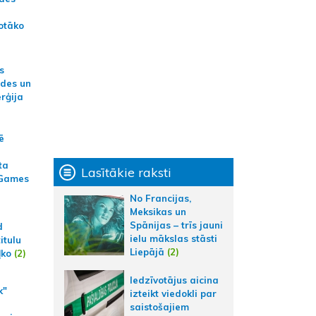
otāko
s
ides un
erģija
ē
ta
Lasītākie raksti
 Games
No Francijas,
Meksikas un
Spānijas – trīs jauni
d
ielu mākslas stāsti
itulu
Liepājā
(2)
ļko
(2)
Iedzīvotājus aicina
k"
izteikt viedokli par
saistošajiem