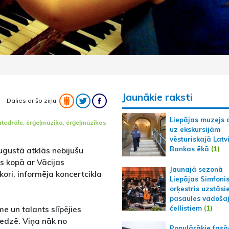
Jaunākie raksti
Dalies ar šo ziņu:
Liepājas muzejs 
atedrāle
,
ērģeļmūzika
,
ērģeļmūzikas
uz ekskursijām
vēsturiskajā Latv
Bankas ēkā
(1)
gustā atklās nebijušu
es kopā ar Vācijas
Jaunajā sezonā
kori, informēja koncertcikla
Liepājas Simfoni
orķestris uzstāsi
pasaules vadoša
e un talants slīpējies
čellistiem
(1)
edzē. Viņa nāk no
Populārākie fas