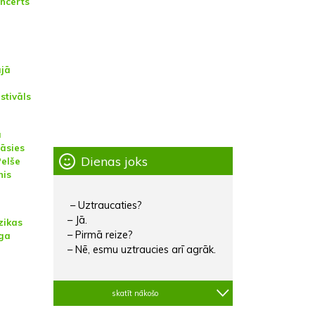
oncerts
jā
stivāls
a
āsies
Dienas joks
Pelše
nis
– Uztraucaties?
– Jā.
zikas
– Pirmā reize?
īga
– Nē, esmu uztraucies arī agrāk.
skatīt nākošo