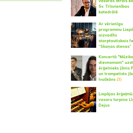
vasaras otrais k
Sv. Trīsvienības
katedrālē
Ar vērienīgu
programmu Liepā
aizvadīts
starptautiskais fe
“Skaņas dienas”
Koncertā "Mūzik
dievnamam" uzst
ērģelnieks Jānis 
un trompetists Jā
Ivuškāns
(3)
Liepājas ērģeļmū
vasaru turpina L
Dejus