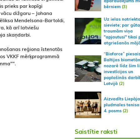
apdraudējums m
ūs prieks par kopīgi
bērniem
(3)
 vācu dižgaru – Johana
Uz ielas notriekt
ēliksa Mendelsona-Bartoldi,
sieviete; par gūt
, kā arī latviešu
traumām viņa
ja skaņdarbi.
"apjautusi" tikai 
atgriešanās māj
ānošanas reģiona īstenotās
“Bioforce” piesai
aros VKKF mērķprogrammā
Baltijas biometā
amma"".
nozarē līdz šim l
investīcijas un
paplašinās darbī
Latvijā
(2)
Aizvadīts Liepāj
pludmales tenisa
4. posms
(2)
Saistītie raksti