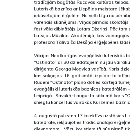
tradīcijām bagātās Rucavas kultūras telpas, 
Luteriskā baznīca ar Liepājas meistara Jēkab
iebūvētajām ērģelēm. Ne velti Līgu no bērnīb
varenais skanējums. Viņas pirmais skolotājs
festivāla dibinātājs Lotars Džeriņš. Pēc tam 
Latvijas Mūzikas Akadēmijā, kas vainagojās
profesora Tālivalža Dekšņa ērģeļspēles klas
Vācijas Neatkarīgās evaņģēliski luteriskās b
"Ostinato" ar 30 dziedātajiem nu jau vairāk
diriģenta Georga Mogvica vadībā. Koris dzie
kas sakņojas 16. gadsimtā, izpildot to latīņ
Rudenī "Ostinato" plāno doties kārtējā turn
evaņģēliski luteriskās baznīcas katedrālēm
Leipcigā. Savukārt augusta sākumā koris "Ost
sniegtu koncertus vairākās Kurzemes baznī
4. augustā pulksten 17 kolektīvs uzstāsies Li
katedrālē, iekļaujoties tradicionālajā ērģeļ
dievnamam". Vācu koristiem tā būs pirmā tikš