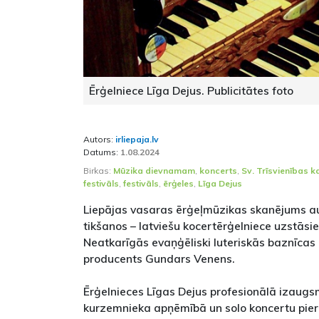
Ērģelniece Līga Dejus. Publicitātes foto
Autors:
irliepaja.lv
Datums:
1.08.2024
Birkas:
Mūzika dievnamam
,
koncerts
,
Sv. Trīsvienības k
festivāls
,
festivāls
,
ērģeles
,
Līga Dejus
Liepājas vasaras ērģeļmūzikas skanējums au
tikšanos – latviešu kocertērģelniece uzstāsi
Neatkarīgās evaņģēliski luteriskās baznīcas 
producents Gundars Venens.
Ērģelnieces Līgas Dejus profesionālā izaugsm
kurzemnieka apņēmībā un solo koncertu pier