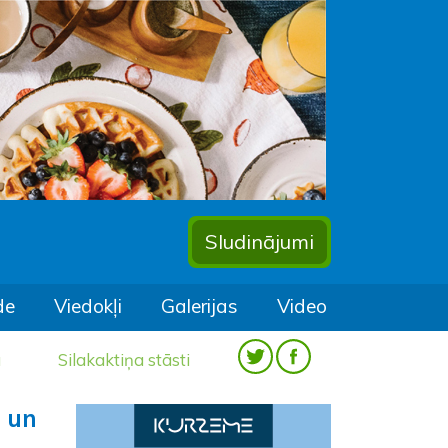
Sludinājumi
de
Viedokļi
Galerijas
Video
a
Silakaktiņa stāsti
 un