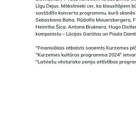
Līgu Dejus. Mākslinieki cer, ka klausītājiem b
sastādīto koncerta programmu, kurā skanēs
Sebastiana Baha, Rūdolfa Mauersbergera, F
Heinriha Šica, Antona Bruknera, Hugo Distlera
komponistu – Lūcijas Garūtas un Paula Damb
"Finansiālais atbalsts saņemts Kurzemes pl
"Kurzemes kultūras programma 2024" ietv
"Latviešu vēsturisko zemju attīstības progr