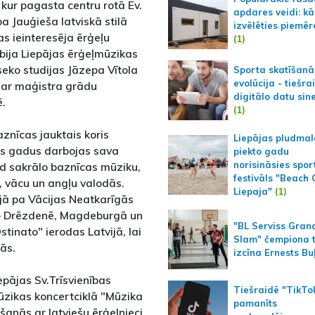
kur pagasta centru rotā Ev.
apdares veidi: kā
a Jauģieša latviskā stilā
izvēlēties piemēr
as ieinteresēja ērģeļu
(1)
 bija Liepājas ērģeļmūzikas
seko studijas Jāzepa Vītola
Sporta skatīšanā
evolūcija - tiešra
 ar maģistra grādu
digitālo datu sin
ē.
(1)
aznīcas jauktais koris
Liepājas pludmal
us gadus darbojas sava
piekto gadu
norisināsies spor
d sakrālo baznīcas mūziku,
festivāls "Beach
u, vācu un angļu valodās.
Liepaja"
(1)
ejā pa Vācijas Neatkarīgās
 – Drēzdenē, Magdeburgā un
"BL Serviss Gran
inato" ierodas Latvijā, lai
Slam" čempiona t
cās.
izcīna Ernests Bu
epājas Sv.Trīsvienības
Tiešraidē "TikTo
mūzikas koncertciklā "Mūzika
pamanīts
anās ar latviešu ērģelnieci