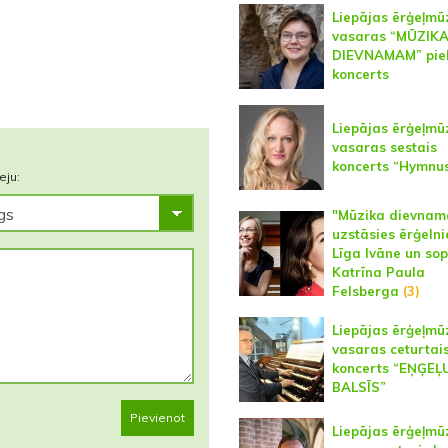
Liepājas ērģeļmū
vasaras “MŪZIK
DIEVNAMAM” piek
koncerts
Liepājas ērģeļmū
vasaras sestais
koncerts “Hymnu
eju:
"Mūzika dievna
uzstāsies ērģelni
Līga Ivāne un so
Katrīna Paula
Felsberga
(3)
Liepājas ērģeļmū
vasaras ceturtai
koncerts “EŅĢEĻ
BALSĪS”
Pievienot
Liepājas ērģeļmū