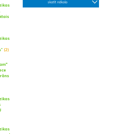
skatīt nākošo
zikas
A
tais
zikas
s”
(2)
mam"
ece
prāns
zikas
s
U
zikas