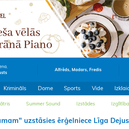
ena,
Alfrēds, Madars, Fredis
usts
Krimināls
Dome
Sports
Vide
Izklai
ātris
Summer Sound
Izstādes
Izglītīb
amam" uzstāsies ērģelniece Līga Dejus