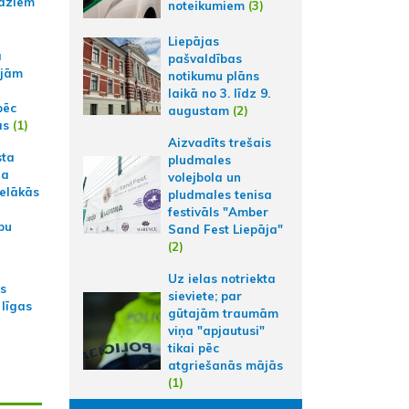
aziem
noteikumiem
(3)
Liepājas
a
pašvaldības
ajām
notikumu plāns
laikā no 3. līdz 9.
pēc
augustam
(2)
ās
(1)
Aizvadīts trešais
sta
pludmales
na
volejbola un
ielākās
pludmales tenisa
festivāls "Amber
bu
Sand Fest Liepāja"
(2)
Uz ielas notriekta
as
sieviete; par
 līgas
gūtajām traumām
viņa "apjautusi"
tikai pēc
atgriešanās mājās
(1)