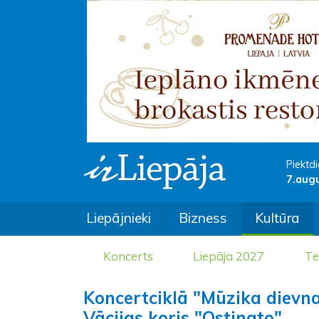
Piektdi
7.aug
Liepājnieki
Bizness
Kultūra
Koncerts
Liepāja 2027
Te
Koncertciklā "Mūzika dievn
Vācijas koris "Ostinato"