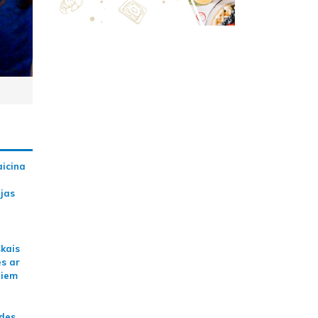
aicina
ijas
skais
es ar
jiem
ādes