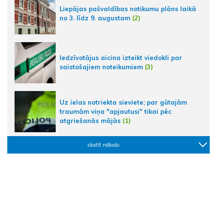
Liepājas pašvaldības notikumu plāns laikā
no 3. līdz 9. augustam
(2)
Iedzīvotājus aicina izteikt viedokli par
saistošajiem noteikumiem
(3)
Uz ielas notriekta sieviete; par gūtajām
traumām viņa "apjautusi" tikai pēc
atgriešanās mājās
(1)
skatīt nākošo