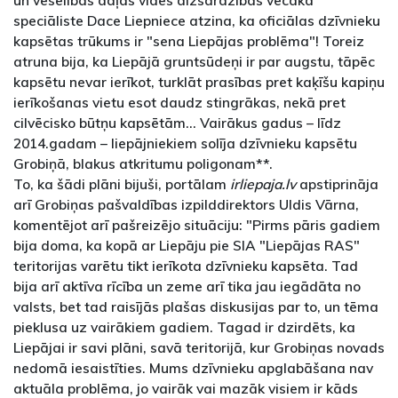
speciāliste Dace Liepniece atzina, ka oficiālas dzīvnieku
kapsētas trūkums ir "sena Liepājas problēma"! Toreiz
atruna bija, ka Liepājā gruntsūdeņi ir par augstu, tāpēc
kapsētu nevar ierīkot, turklāt prasības pret kaķīšu kapiņu
ierīkošanas vietu esot daudz stingrākas, nekā pret
cilvēcisko būtņu kapsētām... Vairākus gadus – līdz
2014.gadam – liepājniekiem solīja dzīvnieku kapsētu
Grobiņā, blakus atkritumu poligonam**.
To, ka šādi plāni bijuši, portālam
irliepaja.lv
apstiprināja
arī Grobiņas pašvaldības izpilddirektors Uldis Vārna,
komentējot arī pašreizējo situāciju: "Pirms pāris gadiem
bija doma, ka kopā ar Liepāju pie SIA "Liepājas RAS"
teritorijas varētu tikt ierīkota dzīvnieku kapsēta. Tad
bija arī aktīva rīcība un zeme arī tika jau iegādāta no
valsts, bet tad raisījās plašas diskusijas par to, un tēma
pieklusa uz vairākiem gadiem. Tagad ir dzirdēts, ka
Liepājai ir savi plāni, savā teritorijā, kur Grobiņas novads
nedomā iesaistīties. Mums dzīvnieku apglabāšana nav
aktuāla problēma, jo vairāk vai mazāk visiem ir kāds