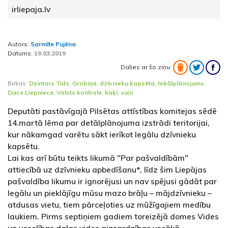
irliepaja.lv
Autors:
Sarmīte Pujēna
Datums:
19.03.2019
Dalies ar šo ziņu:
Birkas:
Dzintars Tīds
,
Grobiņa
,
dzīvnieku kapsēta
,
lokālplānojums
,
Dace Liepniece
,
Valsts kontrole
,
kaķi
,
suņi
Deputāti pastāvīgajā Pilsētas attīstības komitejas sēdē
14.martā lēma par detālplānojuma izstrādi teritorijai,
kur nākamgad varētu sākt ierīkot legālu dzīvnieku
kapsētu.
Lai kas arī būtu teikts likumā "Par pašvaldībām"
attiecībā uz dzīvnieku apbedīšanu*, līdz šim Liepājas
pašvaldība likumu ir ignorējusi un nav spējusi gādāt par
legālu un pieklājīgu mūsu mazo brāļu – mājdzīvnieku –
atdusas vietu, tiem pārceļoties uz mūžīgajiem medību
laukiem. Pirms septiņiem gadiem toreizējā domes Vides
un veselības daļas vides aizsardzības vecākā