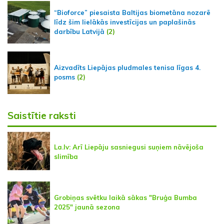
“Bioforce” piesaista Baltijas biometāna nozarē
līdz šim lielākās investīcijas un paplašinās
darbību Latvijā
(2)
Aizvadīts Liepājas pludmales tenisa līgas 4.
posms
(2)
Saistītie raksti
La.lv: Arī Liepāju sasniegusi suņiem nāvējoša
slimība
Grobiņas svētku laikā sākas "Bruģa Bumba
2025" jaunā sezona