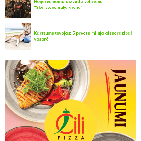
Hoijeres namā aizvada vēl vienu
"Skursteņslauķu dienu"
Karstums tuvojas: 5 preces mīluļa aizsardzībai
vasarā