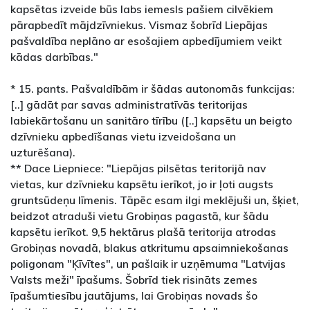
kapsētas izveide būs labs iemesls pašiem cilvēkiem
pārapbedīt mājdzīvniekus. Vismaz šobrīd Liepājas
pašvaldība neplāno ar esošajiem apbedījumiem veikt
kādas darbības."
* 15. pants. Pašvaldībām ir šādas autonomās funkcijas:
[..] gādāt par savas administratīvās teritorijas
labiekārtošanu un sanitāro tīrību ([..] kapsētu un beigto
dzīvnieku apbedīšanas vietu izveidošana un
uzturēšana).
** Dace Liepniece: "Liepājas pilsētas teritorijā nav
vietas, kur dzīvnieku kapsētu ierīkot, jo ir ļoti augsts
gruntsūdeņu līmenis. Tāpēc esam ilgi meklējuši un, šķiet,
beidzot atraduši vietu Grobiņas pagastā, kur šādu
kapsētu ierīkot. 9,5 hektārus plašā teritorija atrodas
Grobiņas novadā, blakus atkritumu apsaimniekošanas
poligonam "Ķīvītes", un pašlaik ir uzņēmuma "Latvijas
Valsts meži" īpašums. Šobrīd tiek risināts zemes
īpašumtiesību jautājums, lai Grobiņas novads šo