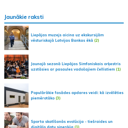
Jaunākie raksti
Liepājas muzejs aicina uz ekskursijām
vēsturiskajā Latvijas Bankas ēkā
(2)
Jaunajā sezonā Liepājas Simfoniskais orķestris
uzstāsies ar pasaules vadošajiem čellistiem
(1)
Populārākie fasādes apdares veidi: kā izvēlēties
piemērotāko
(3)
Sporta skatīšanās evolūcija - tiešraides un
digitālo datu sinerģija
(1)