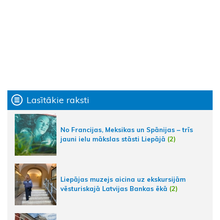
Lasītākie raksti
No Francijas, Meksikas un Spānijas – trīs
jauni ielu mākslas stāsti Liepājā
(2)
Liepājas muzejs aicina uz ekskursijām
vēsturiskajā Latvijas Bankas ēkā
(2)