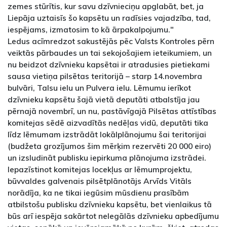
zemes stūrītis, kur savu dzīvnieciņu apglabāt, bet, ja
Liepāja uztaisīs šo kapsētu un radīsies vajadzība, tad,
iespējams, izmatosim to kā ārpakalpojumu."
Ledus acīmredzot sakustējās pēc Valsts Kontroles pērn
veiktās pārbaudes un tai sekojošajiem ieteikumiem, un
nu beidzot dzīvnieku kapsētai ir atradusies pietiekami
sausa vietiņa pilsētas teritorijā – starp 14.novembra
bulvāri, Talsu ielu un Pulvera ielu. Lēmumu ierīkot
dzīvnieku kapsētu šajā vietā deputāti atbalstīja jau
pērnajā novembrī, un nu, pastāvīgajā Pilsētas attīstības
komitejas sēdē aizvadītās nedēļas vidū, deputāti tika
līdz lēmumam izstrādāt lokālplānojumu šai teritorijai
(budžeta grozījumos šim mērķim rezervēti 20 000 eiro)
un izsludināt publisku iepirkuma plānojuma izstrādei.
Iepazīstinot komitejas locekļus ar lēmumprojektu,
būvvaldes galvenais pilsētplānotājs Arvīds Vitāls
norādīja, ka ne tikai iegūsim mūsdienu prasībām
atbilstošu publisku dzīvnieku kapsētu, bet vienlaikus tā
būs arī iespēja sakārtot nelegālās dzīvnieku apbedījumu