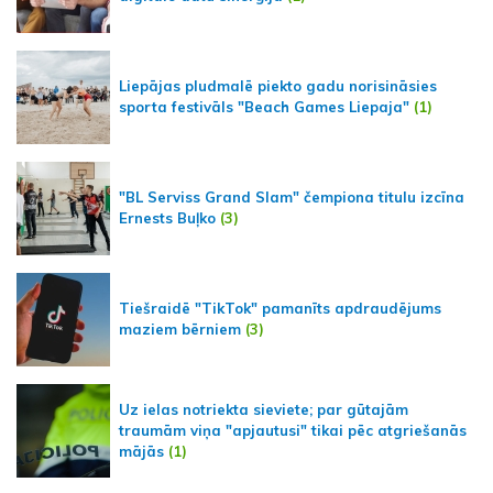
Liepājas pludmalē piekto gadu norisināsies
sporta festivāls "Beach Games Liepaja"
(1)
"BL Serviss Grand Slam" čempiona titulu izcīna
Ernests Buļko
(3)
Tiešraidē "TikTok" pamanīts apdraudējums
maziem bērniem
(3)
Uz ielas notriekta sieviete; par gūtajām
traumām viņa "apjautusi" tikai pēc atgriešanās
mājās
(1)