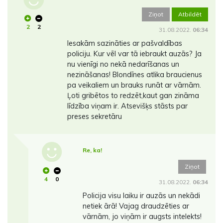
Ziņot
Atbildēt
2
2
31.08.2022.
06:34
Iesakām sazināties ar pašvaldības
policiju. Kur vēl var tā iebraukt auzās? Ja
nu vienīgi no nekā nedarīšanas un
nezināšanas! Blondīnes atlika braucienus
pa veikaliem un brauks runāt ar vārnām.
Ļoti gribētos to redzēt,kaut gan zināma
līdzība viņam ir. Atsevišķs stāsts par
preses sekretāru
Re, ka!
Ziņot
4
0
31.08.2022.
06:34
Policija visu laiku ir auzās un nekādi
netiek ārā! Vajag draudzēties ar
vārnām, jo viņām ir augsts intelekts!