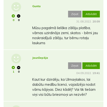
Gunta
Ziņot
Atbildēt
0
0
31.08.2022.
20:09
Mūsu pagalmā lielāka zālāju platība,
vārnas uzirdināja zemi, skatos - bērni jau
noskraidījuši zālāju, tur bērnu rotaļu
laukums
Jaunliepāja
Ziņot
Atbildēt
1
0
04.09.2022.
19:41
Kaut kur dzirdēju, ka Ulmaņlaikos, lai
dabūtu medību licenci, vajadzēja nodot
vārnu kājiņas. Diez kādēļ? Vai tik tiešam
viņi visi būtu briesmoņi un nezvēri?