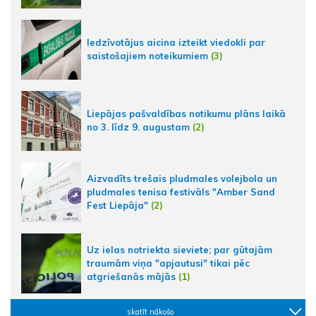
Iedzīvotājus aicina izteikt viedokli par
saistošajiem noteikumiem
(3)
Liepājas pašvaldības notikumu plāns laikā
no 3. līdz 9. augustam
(2)
Aizvadīts trešais pludmales volejbola un
pludmales tenisa festivāls "Amber Sand
Fest Liepāja"
(2)
Uz ielas notriekta sieviete; par gūtajām
traumām viņa "apjautusi" tikai pēc
atgriešanās mājās
(1)
skatīt nākošo