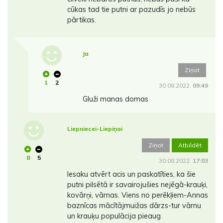
cūkas tad tie putni ar pazudīs jo nebūs
pārtikas.
Ja
Ziņot
1
2
30.08.2022.
09:49
Gluži manas domas
Liepniecei-Liepiņai
Ziņot
Atbildēt
8
5
30.08.2022.
17:03
Iesaku atvērt acis un paskatīties, ka šie
putni pilsētā ir savairojušies nejēgā-krauķi,
kovārņi, vārnas. Viens no perēkļiem-Annas
baznīcas mācītājmuižas dārzs-tur vārnu
un krauķu populācija pieaug