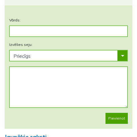
Vārds:
Izvēlies seju:
Pievienot
Jaunākie raksti