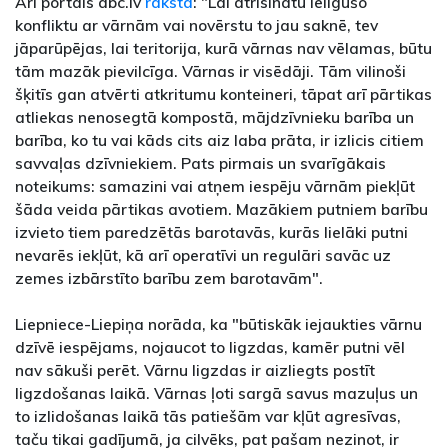
Arī portāls abc.lv
raksta
: "Lai atrisinātu ieilgušo
konfliktu ar vārnām vai novērstu to jau saknē, tev
jāparūpējas, lai teritorija, kurā vārnas nav vēlamas, būtu
tām mazāk pievilcīga. Vārnas ir visēdāji. Tām vilinoši
šķitīs gan atvērti atkritumu konteineri, tāpat arī pārtikas
atliekas nenosegtā kompostā, mājdzīvnieku barība un
barība, ko tu vai kāds cits aiz laba prāta, ir izlicis citiem
savvaļas dzīvniekiem. Pats pirmais un svarīgākais
noteikums: samazini vai atņem iespēju vārnām piekļūt
šāda veida pārtikas avotiem. Mazākiem putniem barību
izvieto tiem paredzētās barotavās, kurās lielāki putni
nevarēs iekļūt, kā arī operatīvi un regulāri savāc uz
zemes izbārstīto barību zem barotavām".
Liepniece-Liepiņa norāda, ka "būtiskāk iejaukties vārnu
dzīvē iespējams, nojaucot to ligzdas, kamēr putni vēl
nav sākuši perēt. Vārnu ligzdas ir aizliegts postīt
ligzdošanas laikā. Vārnas ļoti sargā savus mazuļus un
to izlidošanas laikā tās patiešām var kļūt agresīvas,
taču tikai gadījumā, ja cilvēks, pat pašam nezinot, ir