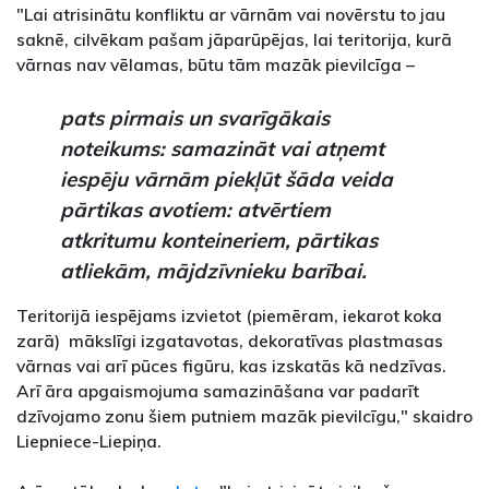
"Lai atrisinātu konfliktu ar vārnām vai novērstu to jau
saknē, cilvēkam pašam jāparūpējas, lai teritorija, kurā
vārnas nav vēlamas, būtu tām mazāk pievilcīga –
pats pirmais un svarīgākais
noteikums: samazināt vai atņemt
iespēju vārnām piekļūt šāda veida
pārtikas avotiem: atvērtiem
atkritumu konteineriem, pārtikas
atliekām, mājdzīvnieku barībai.
Teritorijā iespējams izvietot (piemēram, iekarot koka
zarā) mākslīgi izgatavotas, dekoratīvas plastmasas
vārnas vai arī pūces figūru, kas izskatās kā nedzīvas.
Arī āra apgaismojuma samazināšana var padarīt
dzīvojamo zonu šiem putniem mazāk pievilcīgu," skaidro
Liepniece-Liepiņa.