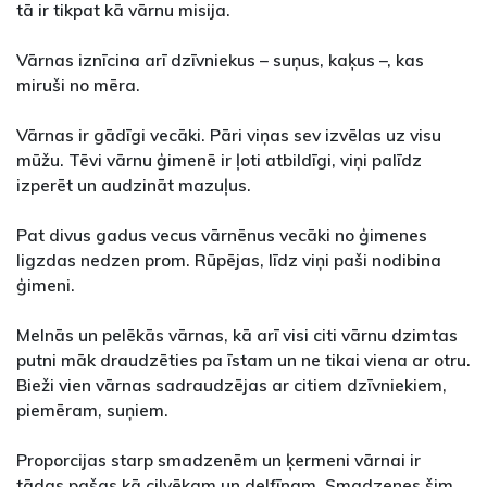
tā ir tikpat kā vārnu misija.
Vārnas iznīcina arī dzīvniekus – suņus, kaķus –, kas
miruši no mēra.
Vārnas ir gādīgi vecāki. Pāri viņas sev izvēlas uz visu
mūžu. Tēvi vārnu ģimenē ir ļoti atbildīgi, viņi palīdz
izperēt un audzināt mazuļus.
Pat divus gadus vecus vārnēnus vecāki no ģimenes
ligzdas nedzen prom. Rūpējas, līdz viņi paši nodibina
ģimeni.
Melnās un pelēkās vārnas, kā arī visi citi vārnu dzimtas
putni māk draudzēties pa īstam un ne tikai viena ar otru.
Bieži vien vārnas sadraudzējas ar citiem dzīvniekiem,
piemēram, suņiem.
Proporcijas starp smadzenēm un ķermeni vārnai ir
tādas pašas kā cilvēkam un delfīnam. Smadzenes šim