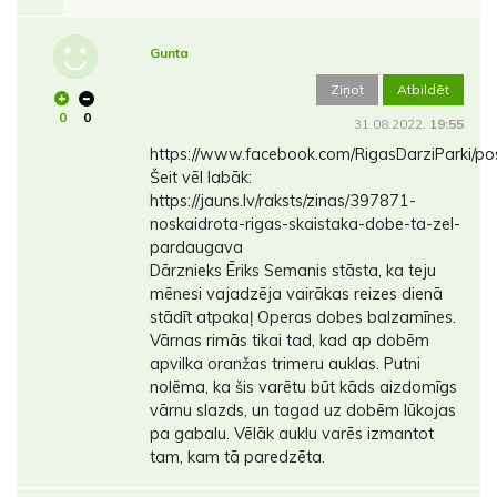
Gunta
Ziņot
Atbildēt
0
0
31.08.2022.
19:55
https://www.facebook.com/RigasDarziParki/
Šeit vēl labāk:
https://jauns.lv/raksts/zinas/397871-
noskaidrota-rigas-skaistaka-dobe-ta-zel-
pardaugava
Dārznieks Ēriks Semanis stāsta, ka teju
mēnesi vajadzēja vairākas reizes dienā
stādīt atpakaļ Operas dobes balzamīnes.
Vārnas rimās tikai tad, kad ap dobēm
apvilka oranžas trimeru auklas. Putni
nolēma, ka šis varētu būt kāds aizdomīgs
vārnu slazds, un tagad uz dobēm lūkojas
pa gabalu. Vēlāk auklu varēs izmantot
tam, kam tā paredzēta.