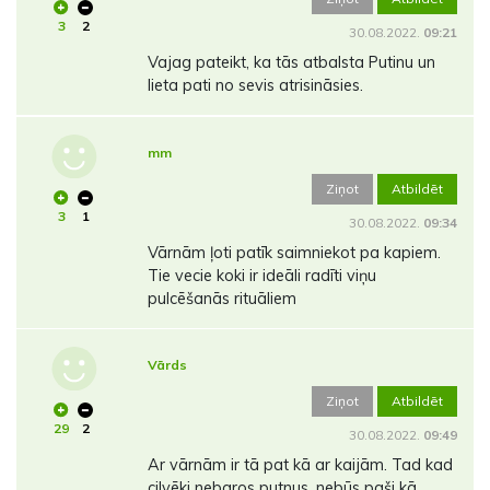
3
2
30.08.2022.
09:21
Vajag pateikt, ka tās atbalsta Putinu un
lieta pati no sevis atrisināsies.
mm
Ziņot
Atbildēt
3
1
30.08.2022.
09:34
Vārnām ļoti patīk saimniekot pa kapiem.
Tie vecie koki ir ideāli radīti viņu
pulcēšanās rituāliem
Vārds
Ziņot
Atbildēt
29
2
30.08.2022.
09:49
Ar vārnām ir tā pat kā ar kaijām. Tad kad
cilvēki nebaros putnus, nebūs paši kā