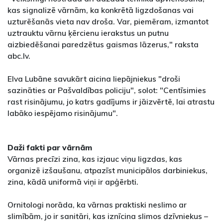
kas signalizē vārnām, ka konkrētā ligzdošanas vai
uzturēšanās vieta nav droša. Var, piemēram, izmantot
uztrauktu vārnu ķērcienu ierakstus un putnu
aizbiedēšanai paredzētus gaismas lāzerus," raksta
abc.lv.
Elva Lubāne savukārt aicina liepājniekus "droši
sazināties ar Pašvaldības policiju", solot: "Centīsimies
rast risinājumu, jo katrs gadījums ir jāizvērtē, lai atrastu
labāko iespējamo risinājumu".
Daži fakti par vārnām
Vārnas precīzi zina, kas izjauc viņu ligzdas, kas
organizē izšaušanu, atpazīst municipālos darbiniekus,
zina, kādā uniformā viņi ir apģērbti.
Ornitologi norāda, ka vārnas praktiski neslimo ar
slimībām, jo ir sanitāri, kas iznīcina slimos dzīvniekus –