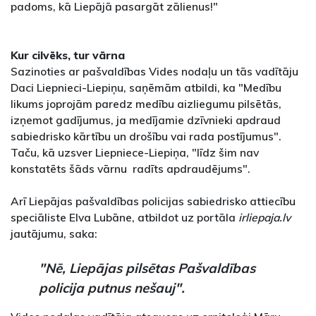
padoms, kā Liepājā pasargāt zālienus!"
Kur cilvēks, tur vārna
Sazinoties ar pašvaldības Vides nodaļu un tās vadītāju
Daci Liepnieci-Liepiņu, saņēmām atbildi, ka "Medību
likums joprojām paredz medību aizliegumu pilsētās,
izņemot gadījumus, ja medījamie dzīvnieki apdraud
sabiedrisko kārtību un drošību vai rada postījumus".
Taču, kā uzsver Liepniece-Liepiņa, "līdz šim nav
konstatēts šāds vārnu radīts apdraudējums".
Arī Liepājas pašvaldības policijas sabiedrisko attiecību
speciāliste Elva Lubāne, atbildot uz portāla
irliepaja.lv
jautājumu, saka:
"Nē, Liepājas pilsētas Pašvaldības
policija putnus nešauj".