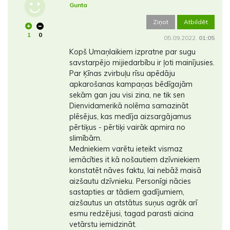
Gunta
Ziņot
Atbildēt
1
0
05.09.2022.
01:05
Kopš Umaņlaikiem izpratne par sugu
savstarpējo mijiedarbību ir ļoti mainījusies.
Par Ķīnas zvirbuļu rīsu apēdāju
apkarošanas kampaņas bēdīgajām
sekām gan jau visi zina, ne tik sen
Dienvidamerikā nolēma samazināt
plēsējus, kas medīja aizsargājamus
pērtiķus - pērtiķi vairāk apmira no
slimībām.
Medniekiem varētu ieteikt vismaz
iemācīties it kā nošautiem dzīvniekiem
konstatēt nāves faktu, lai nebāž maisā
aizšautu dzīvnieku. Personīgi nācies
sastapties ar tādiem gadījumiem,
aizšautus un atstātus suņus agrāk arī
esmu redzējusi, tagad parasti aicina
vetārstu iemidzināt.