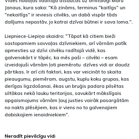
Vides nodaļas vadītāja atsaucas uz ornitoloģi Māru
Janaus, kura saka: "Kā zināms, terminus "kaitīgs" un
"nekaitīgs" ir ieviesis cilvēks, un dabā vispār tāds
dalījums nepastāv, jo katrai dzīvai būtnei ir sava loma.".
Liepniece-Liepiņa skaidro: "Tāpat kā citiem bieži
sastopamiem savvaļas dzīvniekiem, arī vārnām patīk
apmesties uz dzīvi cilvēku radītajā vidē, kas
galvenokārt ir tāpēc, ka mēs paši – cilvēki – esam
izveidojuši vārnām ļoti piemērotu dzīves vidi ar daudz
pārtikas. Ir arī citi faktori, kas var veicināt to skaita
pieaugumu, piemēram, augstu, kuplu koku grupas, kas
derīgas ligzdošanai, ēkas un bruģis padara pilsētas
siltākas nekā lauku teritorijas, savukārt mākslīgais
apgaismojums vārnām ļauj justies vairāk pasargātām
no nakts plēsējiem, kas ir viens no to galvenajiem
dabiskajiem ienaidniekiem".
Neradīt pievilcīgu vid
i