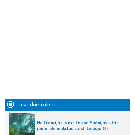
Lasītākie raksti
No Francijas, Meksikas un Spānijas – trīs
jauni ielu mākslas stāsti Liepājā
(2)