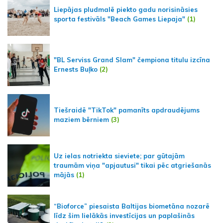
Liepājas pludmalē piekto gadu norisināsies
sporta festivāls "Beach Games Liepaja"
(1)
"BL Serviss Grand Slam" čempiona titulu izcīna
Ernests Buļko
(2)
Tiešraidē "TikTok" pamanīts apdraudējums
maziem bērniem
(3)
Uz ielas notriekta sieviete; par gūtajām
traumām viņa "apjautusi" tikai pēc atgriešanās
mājās
(1)
“Bioforce” piesaista Baltijas biometāna nozarē
līdz šim lielākās investīcijas un paplašinās