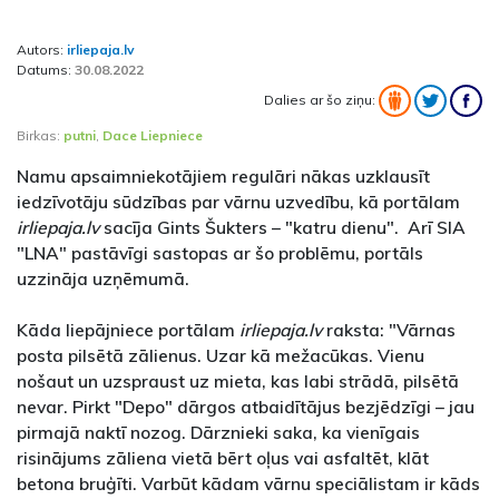
Autors:
irliepaja.lv
Datums:
30.08.2022
Dalies ar šo ziņu:
Birkas:
putni
,
Dace Liepniece
Namu apsaimniekotājiem regulāri nākas uzklausīt
iedzīvotāju sūdzības par vārnu uzvedību, kā portālam
irliepaja.lv
sacīja Gints Šukters – "katru dienu". Arī SIA
"LNA" pastāvīgi sastopas ar šo problēmu, portāls
uzzināja uzņēmumā.
Kāda liepājniece portālam
irliepaja.lv
raksta: "Vārnas
posta pilsētā zālienus. Uzar kā mežacūkas. Vienu
nošaut un uzspraust uz mieta, kas labi strādā, pilsētā
nevar. Pirkt "Depo" dārgos atbaidītājus bezjēdzīgi – jau
pirmajā naktī nozog. Dārznieki saka, ka vienīgais
risinājums zāliena vietā bērt oļus vai asfaltēt, klāt
betona bruģīti. Varbūt kādam vārnu speciālistam ir kāds