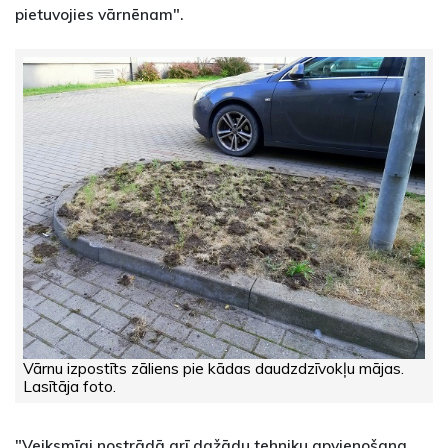
pietuvojies vārnēnam".
Vārnu izpostīts zāliens pie kādas daudzdzīvokļu mājas.
Lasītāja foto.
"Veiksmīgi nostrādā arī dažādu tehniku apvienošana,