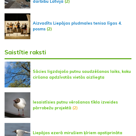
darbību Latvijā
(2)
Aizvadīts Liepājas pludmales tenisa līgas 4.
posms
(2)
Saistītie raksti
Sācies ligzdojošo putnu saudzēšanas laiks, koku
ciršana apdzīvotās vietās aizliegta
Iesaistīsies putnu vērošanas tīkla izveides
pārrobežu projektā
(2)
Liepājas ezerā mirušiem ķīriem apstiprināta