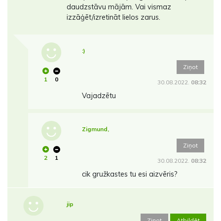
daudzstāvu mājām. Vai vismaz
izzāģēt/izretināt lielos zarus.
:)
Ziņot
1
0
30.08.2022.
08:32
Vajadzētu
Zigmund,
Ziņot
2
1
30.08.2022.
08:32
cik gružkastes tu esi aizvēris?
jip
Ziņot
Atbildēt