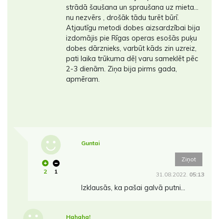
strādā šaušana un spraušana uz mieta...
nu nezvērs , drošāk tādu turēt būrī.
Atjautīgu metodi dobes aizsardzībai bija
izdomājis pie Rīgas operas esošās puķu
dobes dārznieks, varbūt kāds zin uzreiz,
pati laika trūkuma dēļ varu sameklēt pēc
2-3 dienām. Ziņa bija pirms gada,
apmēram.
Guntai
Ziņot
2
1
31.08.2022.
05:13
Izklausās, ka pašai galvā putni...
Hahaha!