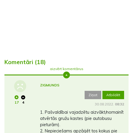
Komentāri (18)
aizvērt komentārus
ZIGMUNDS
Ziņot
Atbildēt
17
4
30.08.2022.
08:32
1. Pašvaldībai vajadzētu aizvākt/nomainīt
atvērtās gružu kastes (pie autobusu
pieturām).
2. Nepieciešams apzāģēt tos kokus pie