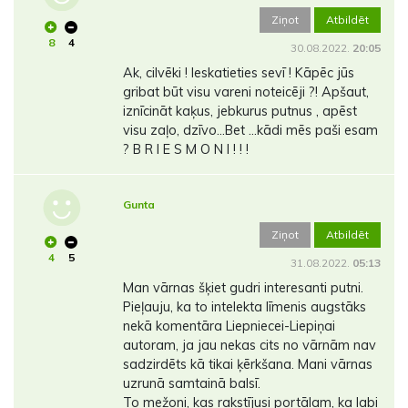
Ziņot
Atbildēt
8
4
30.08.2022.
20:05
Ak, cilvēki ! Ieskatieties sevī ! Kāpēc jūs
gribat būt visu vareni noteicēji ?! Apšaut,
iznīcināt kaķus, jebkurus putnus , apēst
visu zaļo, dzīvo...Bet ...kādi mēs paši esam
? B R I E S M O N I ! ! !
Gunta
Ziņot
Atbildēt
4
5
31.08.2022.
05:13
Man vārnas šķiet gudri interesanti putni.
Pieļauju, ka to intelekta līmenis augstāks
nekā komentāra Liepniecei-Liepiņai
autoram, ja jau nekas cits no vārnām nav
sadzirdēts kā tikai ķērkšana. Mani vārnas
uzrunā samtainā balsī.
To mežoni, kas rakstījusi portālam, ka labi