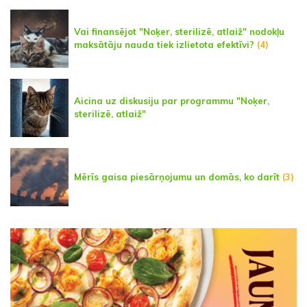
Vai finansējot "Noķer, sterilizē, atlaiž" nodokļu
maksātāju nauda tiek izlietota efektīvi?
(4)
Aicina uz diskusiju par programmu "Noķer,
sterilizē, atlaiž"
Mērīs gaisa piesārņojumu un domās, ko darīt
(3)