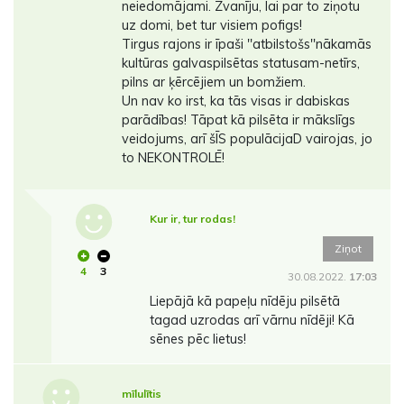
neiedomājami. Zvanīju, lai par to ziņotu
uz domi, bet tur visiem pofigs!
Tirgus rajons ir īpaši ''atbilstošs''nākamās
kultūras galvaspilsētas statusam-netīrs,
pilns ar ķērcējiem un bomžiem.
Un nav ko irst, ka tās visas ir dabiskas
parādības! Tāpat kā pilsēta ir mākslīgs
veidojums, arī šĪS populācijaD vairojas, jo
to NEKONTROLĒ!
Kur ir, tur rodas!
Ziņot
4
3
30.08.2022.
17:03
Liepājā kā papeļu nīdēju pilsētā
tagad uzrodas arī vārnu nīdēji! Kā
sēnes pēc lietus!
mīlulītis