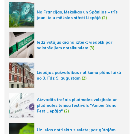
No Francijas, Meksikas un Spānijas – trīs
jauni ielu mākslas stāsti Liepājā
(2)
Iedzīvotājus aicina izteikt viedokli par
saistošajiem noteikumiem
(3)
Liepājas pašvaldības notikumu plāns laikā
no 3. līdz 9. augustam
(2)
Aizvadīts trešais pludmales volejbola un
pludmales tenisa festivāls "Amber Sand
Fest Liepāja"
(2)
Uz ielas notriekta sieviete; par gūtajām