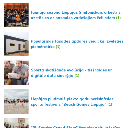
Jaunajā sezonā Liepājas Simfoniskais orķestris
uzstāsies ar pasaules vadošajiem čellistiem
(1)
Populārākie fasādes apdares veidi: kā izvēlēties
piemērotāko
(1)
Sporta skatīšanās evolūcija - tiešraides un
digitālo datu sinerģija
(1)
Liepājas pludmalē piekto gadu norisināsies
sporta festivāls "Beach Games Liepaja"
(1)
"BL Serviss Grand Slam" čempiona titulu izcīna