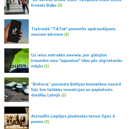
Ernests Buļko
(2)
Tiešraidē "TikTok" pamanīts apdraudējums
maziem bērniem
(3)
Uz ielas notriekta sieviete; par gūtajām
traumām viņa "apjautusi" tikai pēc atgriešanās
mājās
(1)
“Bioforce” piesaista Baltijas biometāna nozarē
līdz šim lielākās investīcijas un paplašinās
darbību Latvijā
(2)
Aizvadīts Liepājas pludmales tenisa līgas 4.
posms
(2)