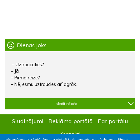
Dienas joks
– Uztraucaties?
– Jā.
– Pirmā reize?
– Nē, esmu uztraucies arī agrāk.
skatīt nākošo
Sludinājumi
Reklāma portālā
Par portālu
Kontakti
Informējam, ka šajā tīmekļa vietnē tiek izmantotas sīkdatnes. Pirms