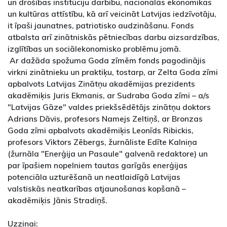
un drošības institūciju darbību, nacionālās ekonomikas
un kultūras attīstību, kā arī veicināt Latvijas iedzīvotāju,
it īpaši jaunatnes, patriotisko audzināšanu. Fonds
atbalsta arī zinātniskās pētniecības darbu aizsardzības,
izglītības un sociālekonomisko problēmu jomā.
Ar dažāda spožuma Goda zīmēm fonds pagodinājis
virkni zinātnieku un praktiķu, tostarp, ar Zelta Goda zīmi
apbalvots Latvijas Zinātņu akadēmijas prezidents
akadēmiķis Juris Ekmanis, ar Sudraba Goda zīmi – a/s
"Latvijas Gāze" valdes priekšsēdētājs zinātņu doktors
Adrians Dāvis, profesors Namejs Zeltiņš, ar Bronzas
Goda zīmi apbalvots akadēmiķis Leonīds Ribickis,
profesors Viktors Zēbergs, žurnāliste Edīte Kalniņa
(žurnāla "Enerģija un Pasaule" galvenā redaktore) un
par īpašiem nopelniem tautas garīgās enerģijas
potenciāla uzturēšanā un neatlaidīgā Latvijas
valstiskās neatkarības atjaunošanas kopšanā –
akadēmiķis Jānis Stradiņš.
Uzziņai: