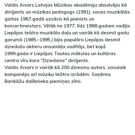
Valdis Aivars Latvijas Mūzikas akadēmiju absolvējis kā
diriģents un mūzikas pedagogs (1991), savas muzikālās
gaitas 1967.gadā uzsācis kā pianists un
koncertmeistars. Vēlāk no 1977. līdz 1998.gadam vadījis
Liepājas teātra muzikālo daļu un vairāk kā desmit gadu
garumā (1985.–1995.) bijis populāro Liepājas desmit
dziedošo aktieru ansambļa vadītājs, bet kopš
1999.gada ir Liepājas Tautas mākslas un kultūras
centra vīru kora "Dziedonis" diriģents.
Valdis Aivars ir vairāk kā 200 dziesmu autors, savulaik
komponējis arī mūziku teātra izrādēm. Saņēmis
Barikāžu dalībnieka piemiņas zīmi.