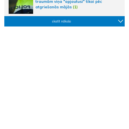
traumām viņa "apjautusi" tikai pēc
atgriešanās mājās
(1)
skatīt nākošo