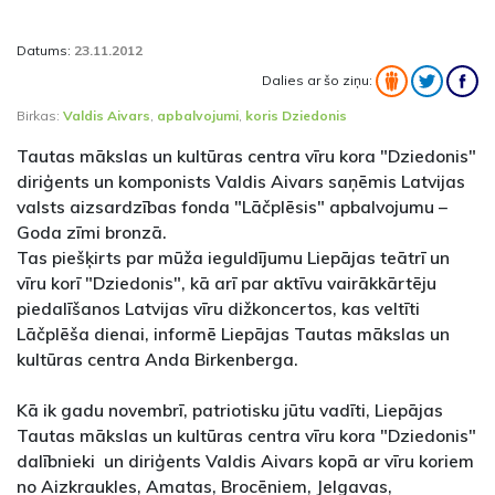
Datums:
23.11.2012
Dalies ar šo ziņu:
Birkas:
Valdis Aivars
,
apbalvojumi
,
koris Dziedonis
Tautas mākslas un kultūras centra vīru kora "Dziedonis"
diriģents un komponists Valdis Aivars saņēmis Latvijas
valsts aizsardzības fonda "Lāčplēsis" apbalvojumu –
Goda zīmi bronzā.
Tas piešķirts par mūža ieguldījumu Liepājas teātrī un
vīru korī "Dziedonis", kā arī par aktīvu vairākkārtēju
piedalīšanos Latvijas vīru dižkoncertos, kas veltīti
Lāčplēša dienai, informē Liepājas Tautas mākslas un
kultūras centra Anda Birkenberga.
Kā ik gadu novembrī, patriotisku jūtu vadīti, Liepājas
Tautas mākslas un kultūras centra vīru kora "Dziedonis"
dalībnieki un diriģents Valdis Aivars kopā ar vīru koriem
no Aizkraukles, Amatas, Brocēniem, Jelgavas,