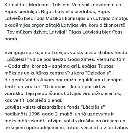
Krimuldas, Madonas, Talsiem, Ventspils novadiem un
Rīgas piedalījās Rīgas Latviešu biedrības, Rīgas
Latviešu biedrības Mūzikas komisijas un Latvijas Zinātņu
akadēmijas organizētajā Latvijas vīru koru dižkoncertā
"Tev mūžam dzīvot, Latvija!" Rīgas Latviešu biedrības
namā.
Svinīgajā sarīkojumā Latvijas valsts aizsardzības fonda
"Lāčplēsis" valde pasniedza Goda zīmes. Vienu no tām
– Goda zīmi bronzā – saņēma arī Liepājas Tautas
mākslas un kultūras centra vīru kora "Dziedonis"
diriģents Valdis Aivars par mūža ieguldījumu Liepājas
teātrī un vīru korī "Dziedonis", kā arī par aktīvu
vairākkārtēju piedalīšanos Latvijas vīru dižkoncertos,
kas veltīti Lāčplēša dienai.
Latvijas valsts aizsardzības fonds "Lāčplēsis"
nodibināts 1996. gada 2. maijā, un tā uzdevums ir
maksimāli sekmēt Latvijas valsts drošību no ārējiem un
iekšējiem apdraudējumiem, tātad, veicināt aizsardzības