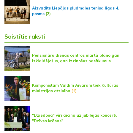
Aizvadīts Liepājas pludmales tenisa līgas 4.
posms
(2)
Saistītie raksti
Pensionāru dienas centros martā plāno gan
izklaidējošus, gan izzinošus pasākumus
Komponistam Valdim Aivaram tiek Kultūras
ministrijas atzinība
(1)
"Dziedoņa" vīri aicina uz jubilejas koncertu
"Dzīves krāsas"