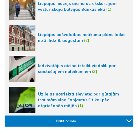
Liepājas muzejs aicina uz ekskursijām
vēsturiskajā Latvijas Bankas ēkā
(1)
Liepājas pašvaldības notikumu plāns laikā
no 3. līdz 9. augustam
(2)
Iedzīvotājus aicina izteikt viedokli par
saistošajiem noteikumiem
(3)
Uz ielas notriekta sieviete; par gūtajām
traumām viņa "apjautusi" tikai pēc
atgriešanās mājās
(1)
skatīt nākošo