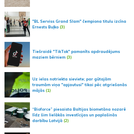
"BL Serviss Grand Slam" čempiona titulu izcīna
Ernests Buļko
(3)
Tiešraidē "TikTok" pamanīts apdraudējums
maziem bērniem
(3)
Uz ielas notriekta sieviete; par gūtajām
traumām viņa "apjautusi" tikai pēc atgriešanās
mājās
(1)
“Bioforce” piesaista Baltijas biometāna nozarē
līdz šim lielākās investīcijas un paplašinās
darbību Latvijā
(2)