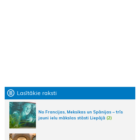
Lasītākie raksti
No Francijas, Meksikas un Spānijas – trīs
jauni ielu mākslas stāsti Liepājā
(2)