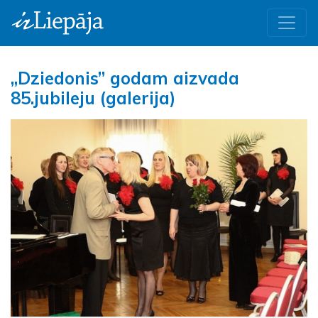
„Dziedonis” godam aizvada
85.jubileju (galerija)