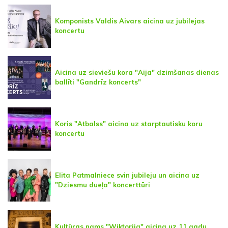
Komponists Valdis Aivars aicina uz jubilejas
koncertu
Aicina uz sieviešu kora "Aija" dzimšanas dienas
ballīti "Gandrīz koncerts"
Koris "Atbalss" aicina uz starptautisku koru
koncertu
Elita Patmalniece svin jubileju un aicina uz
"Dziesmu dueļa" koncerttūri
Kultūras nams "Wiktorija" aicina uz 11 gadu