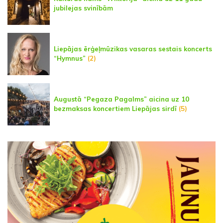
jubilejas svinībām
Liepājas ērģeļmūzikas vasaras sestais koncerts
“Hymnus”
(2)
Augustā “Pegaza Pagalms” aicina uz 10
bezmaksas koncertiem Liepājas sirdī
(5)