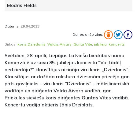
Modris Helds
Datums:
29.04.2013
Dalies ar šo ziņu:
Birkas:
koris Dziedonis
,
Valdis Aivars
,
Gunta Vite
,
jubileja
,
koncerts
Svētdien, 28. aprīlī, Liepājas Latviešu biedrības nama
Kamerzālē uz savu 85. jubilejas koncertu "Vai tādēļ
nedziedāju?" klausītājus aicināja vīru koris „Dziedonis”.
Klausītājus ar dažāda rakstura dziesmām priecēja gan
pats gaviļnieks – vīru koris "Dziedonis" – mākslinieciskā
vadītāja un diriģenta Valda Aivara vadībā, gan
Priekules sieviešu koris diriģentes Guntas Vites vadībā.
Koncertu vadīja aktieris Jānis Dreiblats.