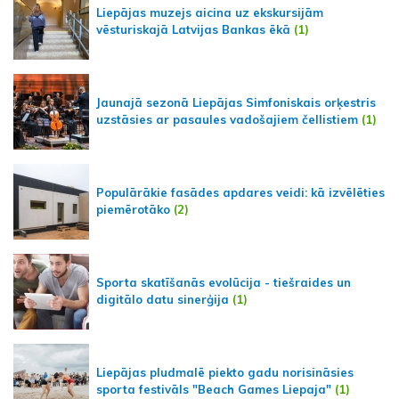
Liepājas muzejs aicina uz ekskursijām
vēsturiskajā Latvijas Bankas ēkā
(1)
Jaunajā sezonā Liepājas Simfoniskais orķestris
uzstāsies ar pasaules vadošajiem čellistiem
(1)
Populārākie fasādes apdares veidi: kā izvēlēties
piemērotāko
(2)
Sporta skatīšanās evolūcija - tiešraides un
digitālo datu sinerģija
(1)
Liepājas pludmalē piekto gadu norisināsies
sporta festivāls "Beach Games Liepaja"
(1)