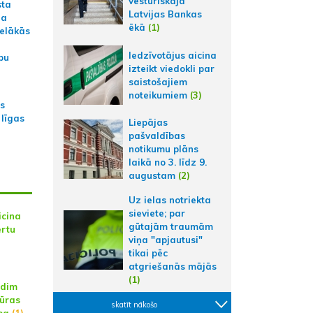
vēsturiskajā
sta
Latvijas Bankas
na
ēkā
(1)
ielākās
Iedzīvotājus aicina
bu
izteikt viedokli par
saistošajiem
noteikumiem
(3)
as
 līgas
Liepājas
pašvaldības
notikumu plāns
laikā no 3. līdz 9.
augustam
(2)
Uz ielas notriekta
sieviete; par
icina
gūtajām traumām
ertu
viņa "apjautusi"
tikai pēc
atgriešanās mājās
(1)
ldim
tūras
skatīt nākošo