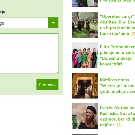
ministrijas atzin
eju:
"Operetes sargi"
ābelītes Jāņa Dre
un Ilgas Martins
lauku īpašumā
(3
Elita Patmalniece
jubileju un aicina
"Dziesmu dueļa"
koncerttūri
Kultūras nams
Pievienot
"Wiktorija" aicin
gadu jubilejas s
Lsm.lv: Aktrise In
Kučinska: Savu t
apzinos, bet kā d
nejūtos!
(1)