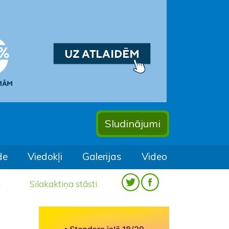
Sludinājumi
de
Viedokļi
Galerijas
Video
a
Silakaktiņa stāsti