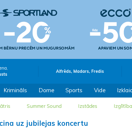
ena,
Alfrēds, Madars, Fredis
usts
Krimināls
Dome
Sports
Vide
Izklai
ātris
Summer Sound
Izstādes
Izglītīb
cina uz jubilejas koncertu