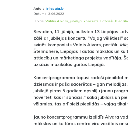
Autors:
irliepaja.lv
Datums:
3.06.2022
Birkas:
Valdis Aivars
,
jubileja
,
koncerts
,
Latviešu biedrī
Sestdien, 11. jūnijā, pulksten 13 Liepājas La
zālē ar jubilejas koncertu "Vajag vēlēties!"
svinēs komponists Valdis Aivars, portālu
irli
Štelmahere, Liepājas Tautas mākslas un kult
attiecību un mārketinga projektu vadītāja. Š
uzsācis muzikālās gaitas Liepājā.
Koncertprogramma tapusi radoši piepildot m
dziesmas ir paša sacerētas – gan melodijas,
jubilejā pirms 5 gadiem apsolīju jaunu prog
novērtēt, kas ir sanācis," saka jubilārs un piebi
vēlamies, tas arī bieži piepildās – vajag tikai 
Jauno koncertprogrammu izpildīs Aivara vad
mākslas un kultūras centra vīru vokālais ans