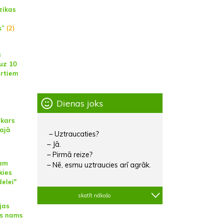
zikas
s”
(2)
a
uz 10
rtiem
Dienas joks
kars
lajā
– Uztraucaties?
– Jā.
– Pirmā reize?
bam
– Nē, esmu uztraucies arī agrāk.
kies
elei"
skatīt nākošo
jas
as nams