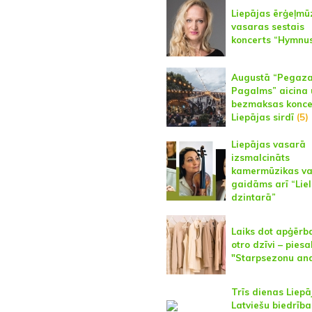
Liepājas ērģeļmū
vasaras sestais
koncerts “Hymnu
Augustā “Pegaz
Pagalms” aicina 
bezmaksas konce
Liepājas sirdī
(5)
Liepājas vasarā
izsmalcināts
kamermūzikas va
gaidāms arī “Lie
dzintarā”
Laiks dot apģēr
otro dzīvi – piesa
"Starpsezonu and
Trīs dienas Liepā
Latviešu biedrīb