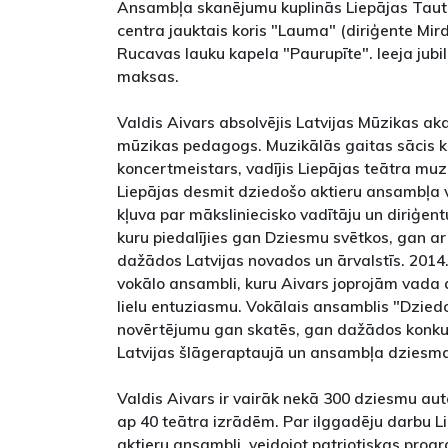
Ansambļa skanējumu kuplinās Liepājas Taut
centra jauktais koris "Lauma" (diriģente Mir
Rucavas lauku kapela "Paurupīte". Ieeja jubil
maksas.
Valdis Aivars absolvējis Latvijas Mūzikas ak
mūzikas pedagogs. Muzikālās gaitas sācis k
koncertmeistars, vadījis Liepājas teātra muzi
Liepājas desmit dziedošo aktieru ansambļa v
kļuva par māksliniecisko vadītāju un diriģent
kuru piedalījies gan Dziesmu svētkos, gan ar
dažādos Latvijas novados un ārvalstīs. 2014.
vokālo ansambli, kuru Aivars joprojām vada
lielu entuziasmu. Vokālais ansamblis "Dzied
novērtējumu gan skatēs, gan dažādos konkurso
Latvijas šlāgeraptaujā un ansambļa dziesma
Valdis Aivars ir vairāk nekā 300 dziesmu au
ap 40 teātra izrādēm. Par ilggadēju darbu Li
aktieru ansambli, veidojot patriotiskas pro