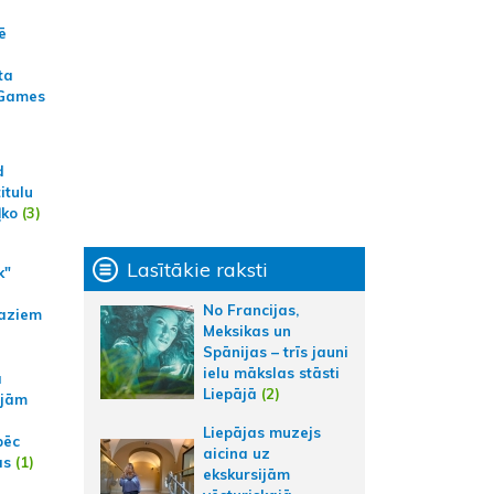
ē
ta
 Games
d
itulu
ļko
(3)
Lasītākie raksti
k"
No Francijas,
aziem
Meksikas un
Spānijas – trīs jauni
ielu mākslas stāsti
a
Liepājā
(2)
ajām
Liepājas muzejs
pēc
aicina uz
ās
(1)
ekskursijām