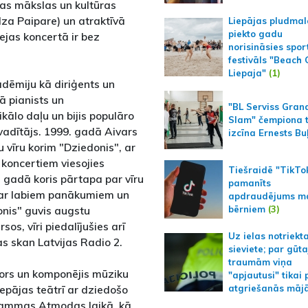
as mākslas un kultūras
dza Paipare) un atraktīvā
Liepājas pludmal
piekto gadu
ejas koncertā ir bez
norisināsies spor
festivāls "Beach
Liepaja"
(1)
adēmiju kā diriģents un
ā pianists un
"BL Serviss Gran
kālo daļu un bijis populāro
Slam" čempiona t
adītājs. 1999. gadā Aivars
izcīna Ernests Bu
u vīru korim "Dziedonis", ar
 koncertiem viesojies
Tiešraidē "TikTo
 gadā koris pārtapa par vīru
pamanīts
 ar labiem panākumiem un
apdraudējums m
bērniem
(3)
onis" guvis augstu
s, vīri piedalījušies arī
Uz ielas notriekt
s skan Latvijas Radio 2.
sieviete; par gūt
traumām viņa
tors un komponējis mūziku
"apjautusi" tikai 
epājas teātrī ar dziedošo
atgriešanās māj
grammas Atmodas laikā, kā