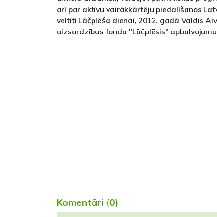
arī par aktīvu vairākkārtēju piedalīšanos Latv
veltīti Lāčplēša dienai, 2012. gadā Valdis Ai
aizsardzības fonda "Lāčplēsis" apbalvojumu
Komentāri (0)