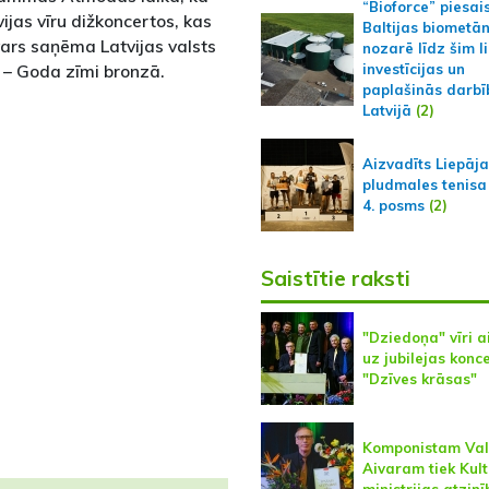
“Bioforce” piesai
ijas vīru dižkoncertos, kas
Baltijas biometā
vars saņēma Latvijas valsts
nozarē līdz šim l
 – Goda zīmi bronzā.
investīcijas un
paplašinās darbī
Latvijā
(2)
Aizvadīts Liepāj
pludmales tenisa
4. posms
(2)
Saistītie raksti
"Dziedoņa" vīri a
uz jubilejas konc
"Dzīves krāsas"
Komponistam Va
Aivaram tiek Kul