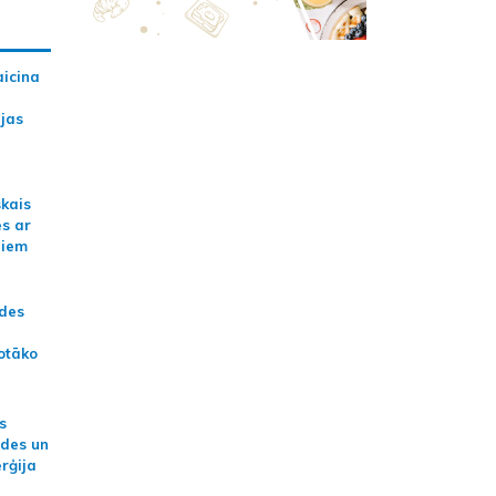
aicina
ijas
skais
es ar
jiem
ādes
otāko
s
ides un
erģija