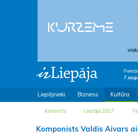
Piektdi
7.aug
Liepājnieki
Bizness
Kultūra
Koncerts
Liepāja 2027
Te
Komponists Valdis Aivars ai