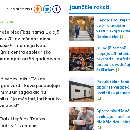
Jaunākie raksti
Dalies ar šo ziņu:
Liepājas muzejs 
bas nams
uz ekskursijām
vēsturiskajā Latv
tviešu biedrības nama Lielajā
Bankas ēkā
(1)
 savu 70. dzimšanas dienu
epaja.lv
informēja Iveta
Jaunajā sezonā
ūras centra sabiedrisko
Liepājas Simfoni
ogad aprit arī 55 gadi Aivars
orķestris uzstāsi
pasaules vadoša
čellistiem
(1)
ājsēdes laiku: "Visas
Populārākie fas
 gan vārdi. Savā pusapaļajā
apdares veidi: kā
rammu un tagad aicinu
izvēlēties piemēr
(1)
lst, "ja mēs ļoti, ļoti kaut ko
vēlēties!"
Sporta skatīšanā
evolūcija - tiešra
ītais Liepājas Tautas
digitālo datu sin
amblis "Dziedonis".
(1)