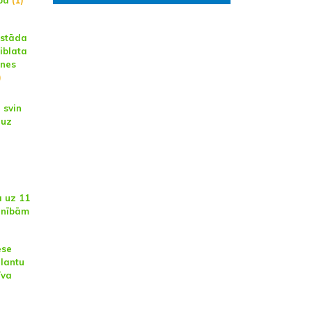
ība
(1)
 stāda
iblata
ones
)
 svin
 uz
a uz 11
vinībām
ese
alantu
īva