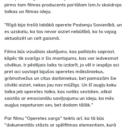
pirms tam filmas producents portālam lsm.lv skaidroja
talkas un filmas ideju:
"Rīgā bija trešā labākā operete Padomju Savienībā, un
es uzskatu, ka tas nevar aiziet nebūtībā, ka to vajag
aktualizēt un celt gaismā.
Filma būs vizuālais skatījums, kas palīdzēs saprast,
kāpēc tik svarīgs ir šis mantojums, kas var iedvesmot
cilvēkus. Ir pēdējais laiks to izdarīt, jo vēl ir iespēja aci
pret aci sastapt bijušos operetes māksliniekus,
grāmatvežus un citus darbiniekus, bet pamazām šie
cilvēki aiziet, nekas jau nav mūžīgs. Un šī augļu koku
talka jeb operetes talka, kas notiks sestdien, atkal
saistās ar emocionālu saviļņojumu un ideju, ka mēs
augļus nepaturam sev, bet dodam tālāk."
Par filmu "Operetes sargs" teikts arī, ka tā būs
"dokumentāls stāsts ar spēlfilmas elementiem, kurā