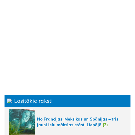
Lasītākie raksti
No Francijas, Meksikas un Spānijas – trīs
jauni ielu mākslas stāsti Liepājā
(2)