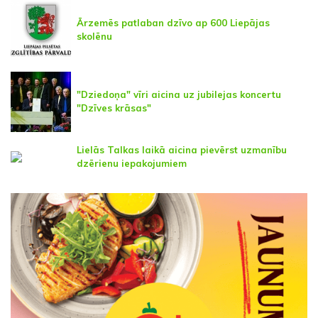
Ārzemēs patlaban dzīvo ap 600 Liepājas
skolēnu
"Dziedoņa" vīri aicina uz jubilejas koncertu
"Dzīves krāsas"
Lielās Talkas laikā aicina pievērst uzmanību
dzērienu iepakojumiem