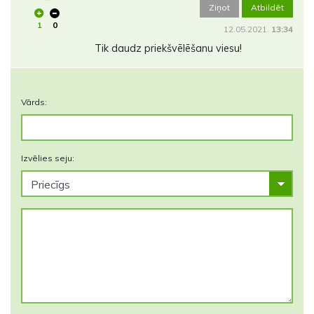
Ziņot
Atbildēt
1
0
12.05.2021.
13:34
Tik daudz priekšvēlēšanu viesu!
Vārds:
Izvēlies seju: