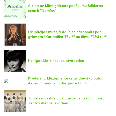
Aicina uz Māmiņdienas pasākumu folkloras
centrā "Namīns"
Okupācijas muzejā dalīsies pārdomās par
grāmatu "Kur palika Tēvi?" un filmu "Tēvi tur"
No Ilgas Martinsones atvadoties
Kroders.lv: Mūžīgais Joske ar dievišķo balsi.
Aktierim Gunāram Borgam – 80
(4)
Tautas mākslas un kultūras centrs aicina uz
Teātra dienas izrādēm