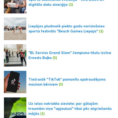
digitālo datu sinerģija
(1)
Liepājas pludmalē piekto gadu norisināsies
sporta festivāls "Beach Games Liepaja"
(1)
"BL Serviss Grand Slam" čempiona titulu izcīna
Ernests Buļko
(3)
Tiešraidē "TikTok" pamanīts apdraudējums
maziem bērniem
(3)
Uz ielas notriekta sieviete; par gūtajām
traumām viņa "apjautusi" tikai pēc atgriešanās
mājās
(1)