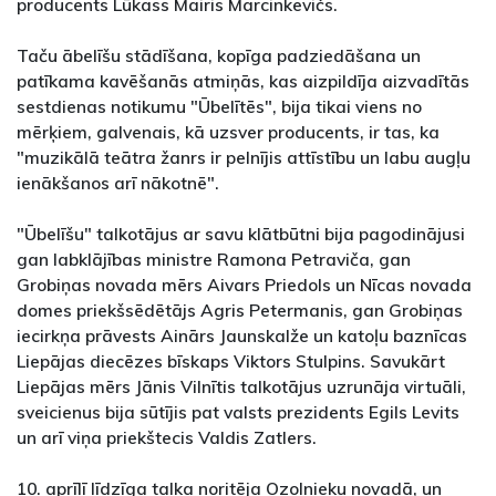
producents Lūkass Mairis Marcinkevičs.
Taču ābelīšu stādīšana, kopīga padziedāšana un
patīkama kavēšanās atmiņās, kas aizpildīja aizvadītās
sestdienas notikumu "Ūbelītēs", bija tikai viens no
mērķiem, galvenais, kā uzsver producents, ir tas, ka
"muzikālā teātra žanrs ir pelnījis attīstību un labu augļu
ienākšanos arī nākotnē".
"Ūbelīšu" talkotājus ar savu klātbūtni bija pagodinājusi
gan labklājības ministre Ramona Petraviča, gan
Grobiņas novada mērs Aivars Priedols un Nīcas novada
domes priekšsēdētājs Agris Petermanis, gan Grobiņas
iecirkņa prāvests Ainārs Jaunskalže un katoļu baznīcas
Liepājas diecēzes bīskaps Viktors Stulpins. Savukārt
Liepājas mērs Jānis Vilnītis talkotājus uzrunāja virtuāli,
sveicienus bija sūtījis pat valsts prezidents Egils Levits
un arī viņa priekštecis Valdis Zatlers.
10. aprīlī līdzīga talka noritēja Ozolnieku novadā, un