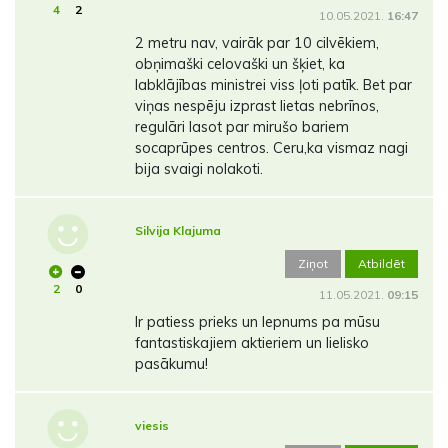
4
2
10.05.2021.
16:47
2 metru nav, vairāk par 10 cilvēkiem,
obņimaški celovaški un šķiet, ka
labklājības ministrei viss ļoti patīk. Bet par
viņas nespēju izprast lietas nebrīnos,
regulāri lasot par mirušo bariem
socaprūpes centros. Ceru,ka vismaz nagi
bija svaigi nolakoti.
Silvija Klajuma
Ziņot
Atbildēt
2
0
11.05.2021.
09:15
Ir patiess prieks un lepnums pa mūsu
fantastiskajiem aktieriem un lielisko
pasākumu!
viesis