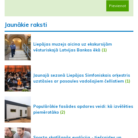
Pievienot
Jaunākie raksti
Liepājas muzejs aicina uz ekskursijām
vēsturiskajā Latvijas Bankas ēkā
(1)
Jaunajā sezonā Liepājas Simfoniskais orķestris
uzstāsies ar pasaules vadošajiem čellistiem
(1)
Populārākie fasādes apdares veidi: kā izvēlēties
piemērotāko
(2)
Sporta skatīšanās evolūcija - tiešraides un