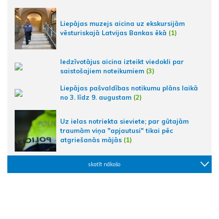
Liepājas muzejs aicina uz ekskursijām
vēsturiskajā Latvijas Bankas ēkā
(1)
Iedzīvotājus aicina izteikt viedokli par
saistošajiem noteikumiem
(3)
Liepājas pašvaldības notikumu plāns laikā
no 3. līdz 9. augustam
(2)
Uz ielas notriekta sieviete; par gūtajām
traumām viņa "apjautusi" tikai pēc
atgriešanās mājās
(1)
skatīt nākošo