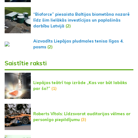
“Bioforce” piesaista Baltijas biometāna nozarē
līdz šim lielākās investīcijas un paplašinās
darbību Latvijā
(2)
Aizvadīts Liepājas pludmales tenisa līgas 4.
posms
(2)
Saistītie raksti
Liepājas teātrī top izrāde „Kas var būt labāks
par šo?”
(1)
Roberts Vītols: Līdzsvarot auditorijas vēlmes ar
personīgo piepildījumu
(3)