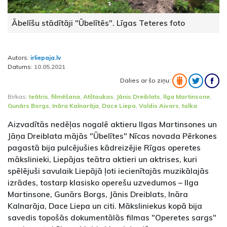
Ābelīšu stādītāji "Ūbelītēs". Līgas Teteres foto
Autors:
irliepaja.lv
Datums:
10.05.2021
Dalies ar šo ziņu:
Birkas:
teātris
,
filmēšana
,
Atštaukas
,
Jānis Dreiblats
,
Ilga Martinsone
,
Gunārs Borgs
,
Ināra Kalnarāja
,
Dace Liepa
,
Valdis Aivars
,
talka
Aizvadītās nedēļas nogalē aktieru Ilgas Martinsones un
Jāņa Dreiblata mājās "Ūbelītes" Nīcas novada Pērkones
pagastā bija pulcējušies kādreizējie Rīgas operetes
mākslinieki, Liepājas teātra aktieri un aktrises, kuri
spēlējuši savulaik Liepājā ļoti iecienītajās muzikālajās
izrādes, tostarp klasisko operešu uzvedumos – Ilga
Martinsone, Gunārs Borgs, Jānis Dreiblats, Ināra
Kalnarāja, Dace Liepa un citi. Māksliniekus kopā bija
savedis topošās dokumentālās filmas "Operetes sargs"