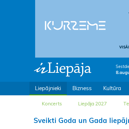
Sestdi
8.aug
Liepājnieki
Bizness
Kultūra
Koncerts
Liepāja 2027
Te
Sveikti Goda un Gada liepājn