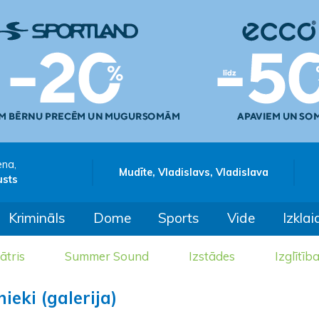
ena,
Mudīte, Vladislavs, Vladislava
usts
Krimināls
Dome
Sports
Vide
Izklai
ātris
Summer Sound
Izstādes
Izglītīb
ieki (galerija)