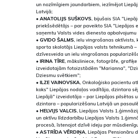
un nozīmīgiem jaundarbiem, iezīmējot Liepāju
Latvijā;
•
ANATOLIJS SUŠKOVS
, bijušais SIA "Liepā
priekšsēdētājs – par paveikto SIA "Liepājas e
saņemtu Valsts vides dienesta apbalvojumu "
•
GVIDO ŠALMS
, ielu vingrošanas aktīvists,
sporta skolotājs Liepājas valsts tehnikumā –
dzīvesveida un ielu vingrošanas popularizēš
•
IRINA TĪRE
, māksliniece, fotogrāfe, grafiķ
izveidotajām fotoizstādēm "Marianna", "Dzir
Dziesmu svētkiem";
•
ILZE VAINOVSKA
, Onkoloģisko pacientu at
koks" Liepājas nodaļas vadītāja, dzintara sē
Liepājā" izveidotāja – par Liepājas pilsētas 
dzintara – popularizēšanu Latvijā un pasaulē
•
HELVIJS VALCIS
, Liepājas Valsts 1.ģimnāzij
un aktīvu līdzdarbību Liepājas Valsts 1.ģim
procesā, īstenojot dzīvē ideju par mūsdienīg
•
ASTRĪDA VĒRDIŅA
, Liepājas Pensionāru d