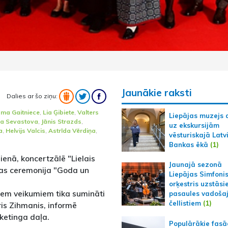
Jaunākie raksti
Dalies ar šo ziņu:
ma Gaitniece
,
Lia Ģibiete
,
Valters
Liepājas muzejs 
ja Sevastova
,
Jānis Strazds
,
uz ekskursijām
a
,
Helvijs Valcis
,
Astrīda Vērdiņa
,
vēsturiskajā Latv
Bankas ēkā
(1)
ienā, koncertzālē "Lielais
Jaunajā sezonā
nas ceremonija "Goda un
Liepājas Simfoni
orķestris uzstāsi
iem veikumiem tika sumināti
pasaules vadoša
čellistiem
(1)
ris Zihmanis, informē
ketinga daļa.
Populārākie fas