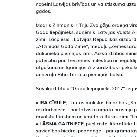
nopelni Latvijas brīvības un valstiskuma uz
gados.
Modris Zihmanis ir Triju Zvaigžņu ordeņa vir
Gada liepājnieks, saņēmis Latvijas Valsts 
zīmi „Lāčplēsis", Latvijas Republikas aizsar
„Atzinības Goda Zīme", medaļu „Zemessardz
dalībnieka piemiņas zīmi, Aizsardzības minis
pateicībā par Tēvzemes mīlestību un ieguldī
atgūšanā un Igaunijas Aizsardzības spēku 
ģenerāļa Riho Terrasa piemiņas balvu.
Savukārt titulu "Gada liepājnieks 2017" iegu
•
IRA CĪRULE
, Tautas mākslas biedrības „Sai
rokdarbniece – par latvisko amata prasmju p
ārvalstu tūristiem un iegūto kultūras zīmi "
•
LĀSMA GAITNIECE
, publiciste, literatūrkri
savienības biedre, pedagoģe – par grāmatas 