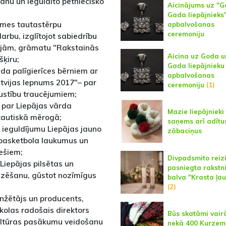
šanu un ieguldīto pētniecisko
Aicinājums uz "G
Gada liepājnieks
emes tautastērpu
apbalvošanas
ceremoniju
arbu, izglītojot sabiedrību
cijām, grāmatu "Rakstainās
Aicina uz Goda u
šķiru;
Gada liepājnieku
ada palīgierīces bērniem ar
apbalvošanas
tvijas lepnums 2017"– par
ceremoniju
(1)
 kustību traucējumiem;
– par Liepājas vārda
Mazie liepājnieki
ptautiskā mērogā;
saņems arī adītu
r ieguldījumu Liepājas jauno
zābaciņus
 basketbola laukumus un
ešiem;
Divpadsmito reiz
r Liepājas pilsētas un
pasniegta rakstn
izēšanu, gūstot nozīmīgus
balva "Krasta ļau
(2)
anžētājs un producents,
kolas radošais direktors
Būs skatāmi vair
ultūras pasākumu veidošanu
nekā 400 Kurzem