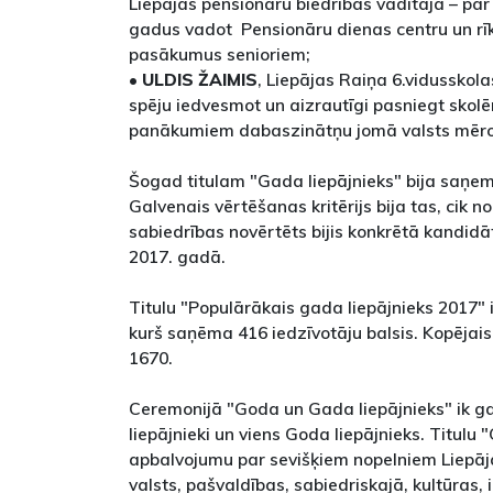
Liepājas pensionāru biedrības vadītāja – par
gadus vadot Pensionāru dienas centru un rī
pasākumus senioriem;
•
ULDIS ŽAIMIS
, Liepājas Raiņa 6.vidusskolas
spēju iedvesmot un aizrautīgi pasniegt skolēn
panākumiem dabaszinātņu jomā valsts mēr
Šogad titulam "Gada liepājnieks" bija saņem
Galvenais vērtēšanas kritērijs bija tas, cik
sabiedrības novērtēts bijis konkrētā kandidā
2017. gadā.
Titulu "Populārākais gada liepājnieks 2017" 
kurš saņēma 416 iedzīvotāju balsis. Kopējais
1670.
Ceremonijā "Goda un Gada liepājnieks" ik g
liepājnieki un viens Goda liepājnieks. Titulu 
apbalvojumu par sevišķiem nopelniem Liepāja
valsts, pašvaldības, sabiedriskajā, kultūras, i