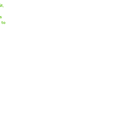
t,
s
 to