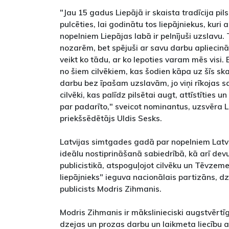
"Jau 15 gadus Liepājā ir skaista tradīcija p
pulcēties, lai godinātu tos liepājniekus, kuri
nopelniem Liepājas labā ir pelnījuši uzslavu. 
nozarēm, bet spējuši ar savu darbu apliecinā
veikt ko tādu, ar ko lepoties varam mēs visi. 
no šiem cilvēkiem, kas šodien kāpa uz šīs ska
darbu bez īpašam uzslavām, jo viņi rīkojas sav
cilvēki, kas palīdz pilsētai augt, attīstīties
par padarīto," sveicot nominantus, uzsvēra 
priekšsēdētājs Uldis Sesks.
Latvijas simtgades gadā par nopelniem Latvi
ideālu nostiprināšanā sabiedrībā, kā arī de
publicistikā, atspoguļojot cilvēku un Tēvzeme
liepājnieks" ieguva nacionālais partizāns, dz
publicists Modris Zihmanis.
Modris Zihmanis ir mākslinieciski augstvērtī
dzejas un prozas darbu un laikmeta liecību a