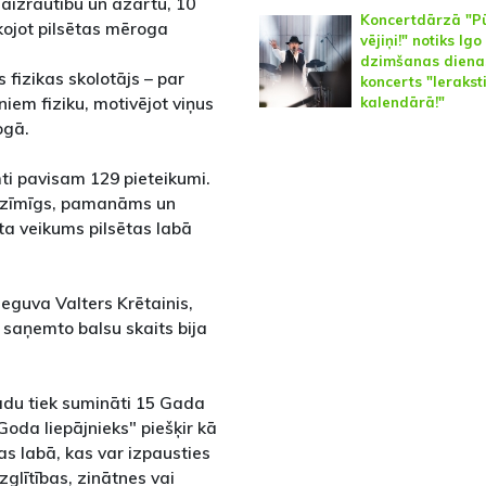
 aizrautību un azartu, 10
Koncertdārzā "Pū
kojot pilsētas mēroga
vējiņi!" notiks Igo
dzimšanas diena
 fizikas skolotājs – par
koncerts "Ieraksti
iem fiziku, motivējot viņus
kalendārā!"
ogā.
ti pavisam 129 pieteikumi.
 nozīmīgs, pamanāms un
ta veikums pilsētas labā
ieguva Valters Krētainis,
 saņemto balsu skaits bija
adu tiek sumināti 15 Gada
"Goda liepājnieks" piešķir kā
s labā, kas var izpausties
zglītības, zinātnes vai