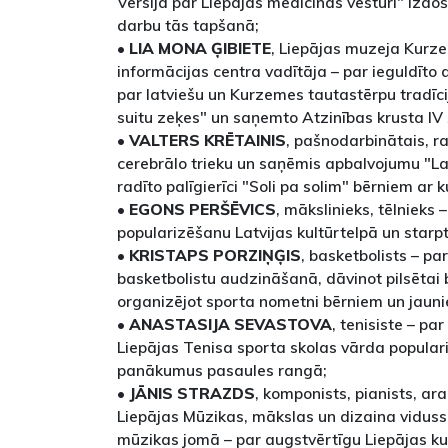
Versija par Liepājas medicīnas vēsturi" izdo
darbu tās tapšanā;
•
LIA MONA ĢIBIETE
, Liepājas muzeja Kurz
informācijas centra vadītāja – par ieguldīto d
par latviešu un Kurzemes tautastērpu tradī
suitu zeķes" un saņemto Atzinības krusta IV 
•
VALTERS KRĒTAINIS
, pašnodarbinātais, r
cerebrālo trieku un saņēmis apbalvojumu "La
radīto palīgierīci "Soli pa solim" bērniem ar
•
EGONS PERŠĒVICS
, mākslinieks, tēlnieks 
popularizēšanu Latvijas kultūrtelpā un star
•
KRISTAPS PORZIŅĢIS
, basketbolists – pa
basketbolistu audzināšanā, dāvinot pilsētai
organizējot sporta nometni bērniem un jauni
•
ANASTASIJA SEVASTOVA
, tenisiste – pa
Liepājas Tenisa sporta skolas vārda popular
panākumus pasaules rangā;
•
JĀNIS STRAZDS
, komponists, pianists, ar
Liepājas Mūzikas, mākslas un dizaina viduss
mūzikas jomā – par augstvērtīgu Liepājas k