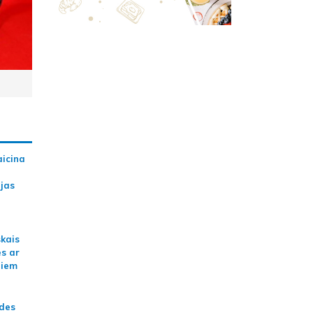
aicina
ijas
skais
es ar
jiem
ādes