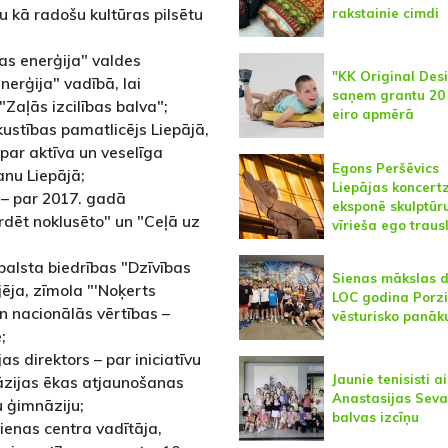
 kā radošu kultūras pilsētu
rakstainie cimdi
jas enerģija" valdes
"KK Original Des
nerģija" vadībā, lai
saņem grantu 20
Zaļās izcilības balva";
eiro apmērā
 kustības pamatlicējs Liepājā,
 par aktīva un veselīga
Egons Peršēvics
anu Liepājā;
Liepājas koncert
e – par 2017. gadā
eksponē skulptūr
dēt noklusēto" un "Ceļā uz
vīrieša ego trau
balsta biedrības "Dzīvības
Sienas mākslas 
jēja, zīmola "'Noķerts
LOC godina Porz
un nacionālās vērtības –
vēsturisko panā
;
as direktors – par iniciatīvu
Jaunie tenisisti 
nāzijas ēkas atjaunošanas
Anastasijas Seva
u ģimnāziju;
balvas izcīņu
ienas centra vadītāja,