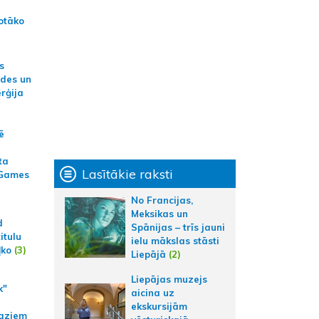
otāko
s
ides un
erģija
ē
ta
Lasītākie raksti
 Games
No Francijas,
Meksikas un
d
Spānijas – trīs jauni
itulu
ielu mākslas stāsti
ļko
(3)
Liepājā
(2)
Liepājas muzejs
k"
aicina uz
ekskursijām
aziem