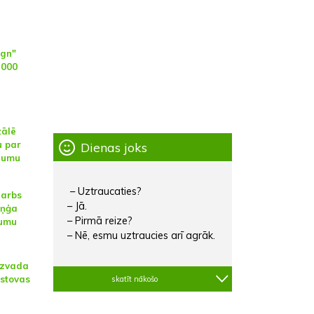
ign"
 000
zālē
u par
Dienas joks
slumu
– Uztraucaties?
darbs
– Jā.
iņģa
– Pirmā reize?
kumu
– Nē, esmu uztraucies arī agrāk.
aizvada
stovas
skatīt nākošo