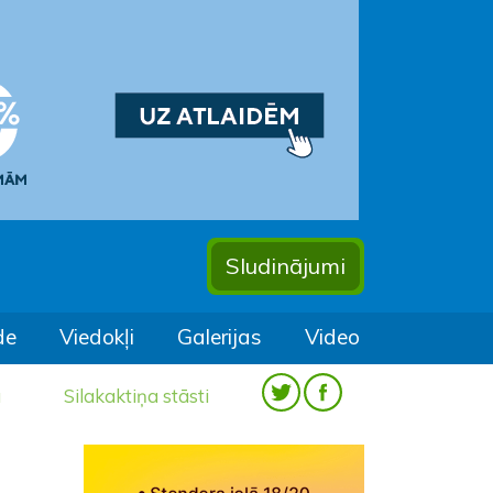
Sludinājumi
de
Viedokļi
Galerijas
Video
a
Silakaktiņa stāsti