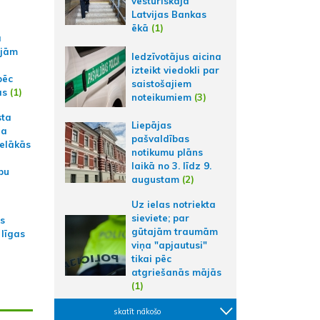
vēsturiskajā
Latvijas Bankas
ēkā
(1)
a
ajām
Iedzīvotājus aicina
izteikt viedokli par
pēc
saistošajiem
ās
(1)
noteikumiem
(3)
sta
Liepājas
na
pašvaldības
ielākās
notikumu plāns
laikā no 3. līdz 9.
bu
augustam
(2)
Uz ielas notriekta
sieviete; par
as
gūtajām traumām
 līgas
viņa "apjautusi"
tikai pēc
atgriešanās mājās
(1)
skatīt nākošo