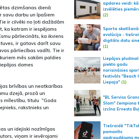
apdares veidi: kā
ilsētas dzimšanas dienā
izvēlēties piemēr
 ar savu darbu un īpašiem
(2)
Tie ir cilvēki no ļoti dažādām
t, ka katram ir iespējams
Sporta skatīšanā
evolūcija - tiešra
Esmu pārliecināts, ka ikviens
digitālo datu sin
tuves, ir gatavs darīt savu
(1)
as pārliecības vadīti. Tie ir
 un kuriem mēs sakām paldies
Liepājas pludmal
Liepājas domes
piekto gadu
norisināsies spor
festivāls "Beach
Liepaja"
(1)
jas brīvības un neatkarības
vumu dzejā, prozā un
"BL Serviss Gran
s mīlestību, titulu "Goda
Slam" čempiona t
ejnieks, rakstnieks un
izcīna Ernests Bu
Tiešraidē "TikTo
gas un idejiski nozīmīgas
pamanīts
utors, viņam ir ievērojami
apdraudējums m