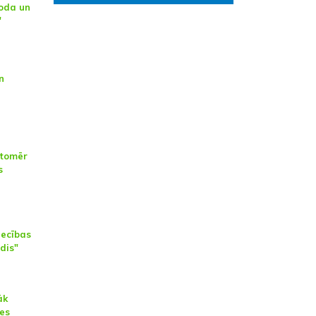
oda un
"
n
 tomēr
s
i
iecības
dis"
āk
es