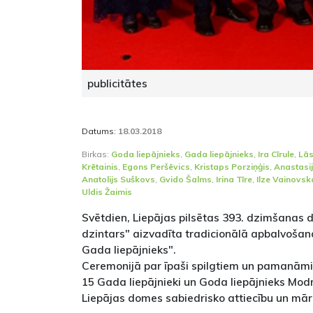
publicitātes
Datums:
18.03.2018
Birkas:
Goda liepājnieks
,
Gada liepājnieks
,
Ira Cīrule
,
Lās
Krētainis
,
Egons Peršēvics
,
Kristaps Porziņģis
,
Anastasi
Anatolijs Suškovs
,
Gvido Šalms
,
Irina Tīre
,
Ilze Vainovsk
Uldis Žaimis
Svētdien, Liepājas pilsētas 393. dzimšanas d
dzintars" aizvadīta tradicionālā apbalvoša
Gada liepājnieks".
Ceremonijā par īpaši spilgtiem un pamanām
15 Gada liepājnieki un Goda liepājnieks Mod
Liepājas domes sabiedrisko attiecību un mār