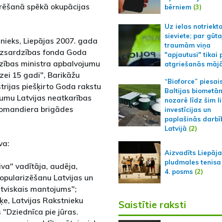
turēšanā spēkā okupācijas
bērniem
(3)
Uz ielas notriekt
sieviete; par gūt
snieks, Liepājas 2007. gada
traumām viņa
Aizsardzības fonda Goda
"apjautusi" tikai 
dzības ministra apbalvojumu
atgriešanās māj
ei 15 gadi", Barikāžu
“Bioforce” piesai
trijas piešķirto Goda rakstu
Baltijas biometā
jumu Latvijas neatkarības
nozarē līdz šim l
komandiera brigādes
investīcijas un
paplašinās darbī
Latvijā
(2)
va:
Aizvadīts Liepāj
pludmales tenisa
va" vadītāja, audēja,
4. posms
(2)
opularizēšanu Latvijas un
Latviskais mantojums";
tiķe, Latvijas Rakstnieku
Saistītie raksti
"Dziednīca pie jūras.