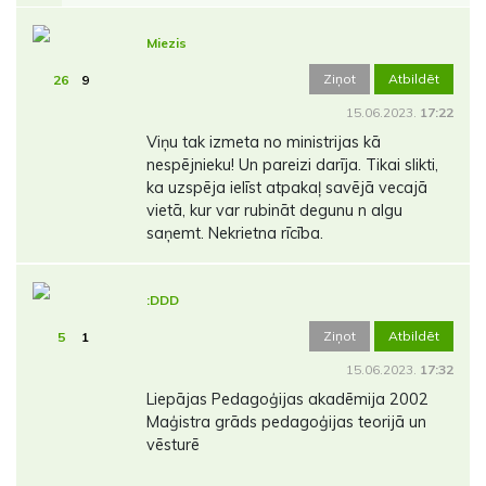
Miezis
Ziņot
Atbildēt
26
9
15.06.2023.
17:22
Viņu tak izmeta no ministrijas kā
nespējnieku! Un pareizi darīja. Tikai slikti,
ka uzspēja ielīst atpakaļ savējā vecajā
vietā, kur var rubināt degunu n algu
saņemt. Nekrietna rīcība.
:DDD
Ziņot
Atbildēt
5
1
15.06.2023.
17:32
Liepājas Pedagoģijas akadēmija 2002
Maģistra grāds pedagoģijas teorijā un
vēsturē