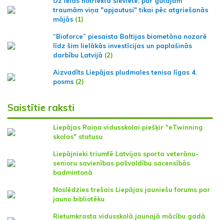
Uz ielas notriekta sieviete; par gūtajām
traumām viņa "apjautusi" tikai pēc atgriešanās
mājās
(1)
“Bioforce” piesaista Baltijas biometāna nozarē
līdz šim lielākās investīcijas un paplašinās
darbību Latvijā
(2)
Aizvadīts Liepājas pludmales tenisa līgas 4.
posms
(2)
Saistītie raksti
Liepājas Raiņa vidusskolai piešķir "eTwinning
skolas" statusu
Liepājnieki triumfē Latvijas sporta veterānu-
senioru savienības pašvaldību sacensībās
badmintonā
Noslēdzies trešais Liepājas jauniešu forums par
jauno bibliotēku
Rietumkrasta vidusskolā jaunajā mācību gadā