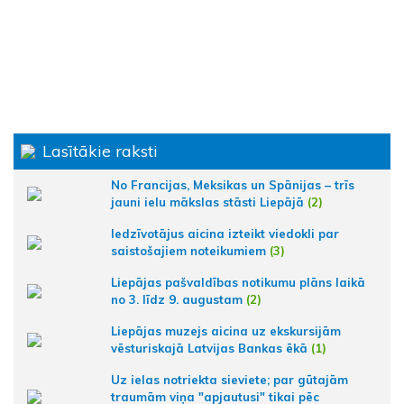
Lasītākie raksti
No Francijas, Meksikas un Spānijas – trīs
jauni ielu mākslas stāsti Liepājā
(2)
Iedzīvotājus aicina izteikt viedokli par
saistošajiem noteikumiem
(3)
Liepājas pašvaldības notikumu plāns laikā
no 3. līdz 9. augustam
(2)
Liepājas muzejs aicina uz ekskursijām
vēsturiskajā Latvijas Bankas ēkā
(1)
Uz ielas notriekta sieviete; par gūtajām
traumām viņa "apjautusi" tikai pēc