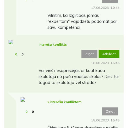
17.06.2023.
10:44
Vilnītim, kā Izglītības jomas
"expertam" vajadzētu padomāt par
savu kompetenci!
interešu konflikts
Ziņot
Atbildēt
0
0
18.06.2023.
15:45
Vai viņš nesaprecējās ar kaut kādu
skolotāju no paša vadītās skolas? Diez tur
tagad tā skolotāja vēl strādā?
>interešu konfliktam
Ziņot
0
0
18.06.2023.
15:45
Šķiet, ka nē. Viņam draudzene nebija