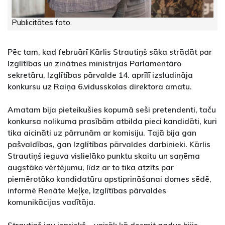
Publicitātes foto.
Pēc tam, kad februārī Kārlis Strautiņš sāka strādāt par
Izglītības un zinātnes ministrijas Parlamentāro
sekretāru, Izglītības pārvalde 14. aprīlī izsludināja
konkursu uz Raiņa 6.vidusskolas direktora amatu.
Amatam bija pieteikušies kopumā seši pretendenti, taču
konkursa nolikuma prasībām atbilda pieci kandidāti, kuri
tika aicināti uz pārrunām ar komisiju. Tajā bija gan
pašvaldības, gan Izglītības pārvaldes darbinieki. Kārlis
Strautiņš ieguva vislielāko punktu skaitu un saņēma
augstāko vērtējumu, līdz ar to tika atzīts par
piemērotāko kandidatūru apstiprināšanai domes sēdē,
informē Renāte Meļķe, Izglītības pārvaldes
komunikācijas vadītāja.
Strautiņš jau iepriekš – vairāk kā desmit gadus bijis