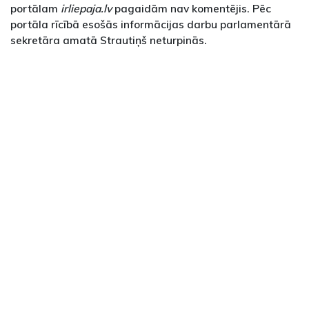
portālam
irliepaja.lv
pagaidām nav komentējis. Pēc
portāla rīcībā esošās informācijas darbu parlamentārā
sekretāra amatā Strautiņš neturpinās.