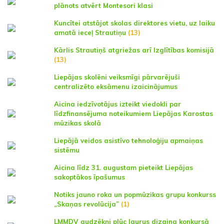
plānots atvērt Montesori klasi
Kuncītei atstājot skolas direktores vietu, uz laiku
amatā ieceļ Strautiņu
(13)
Kārlis Strautiņš atgriežas arī Izglītības komisijā
(13)
Liepājas skolēni veiksmīgi pārvarējuši
centralizēto eksāmenu izaicinājumus
Aicina iedzīvotājus izteikt viedokli par
līdzfinansējuma noteikumiem Liepājas Karostas
mūzikas skolā
Liepājā veidos asistīvo tehnoloģiju apmaiņas
sistēmu
Aicina līdz 31. augustam pieteikt Liepājas
sakoptākos īpašumus
Notiks jauno roka un popmūzikas grupu konkurss
„Skaņas revolūcija”
(1)
LMMDV audzēkņi plūc laurus dizaina konkursā