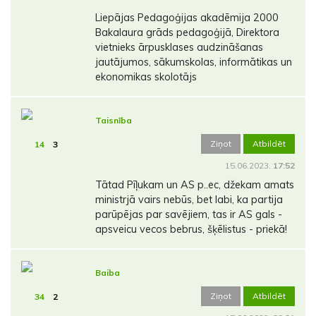
Liepājas Pedagoģijas akadēmija 2000
Bakalaura grāds pedagoģijā, Direktora
vietnieks ārpusklases audzināšanas
jautājumos, sākumskolas, informātikas un
ekonomikas skolotājs
Taisnība
Ziņot
Atbildēt
14
3
15.06.2023.
17:52
Tātad Pīļukam un AS p..ec, džekam amats
ministrjā vairs nebūs, bet labi, ka partija
parūpējas par savējiem, tas ir AS gals -
apsveicu vecos bebrus, šķēlistus - priekā!
Baiba
Ziņot
Atbildēt
34
2