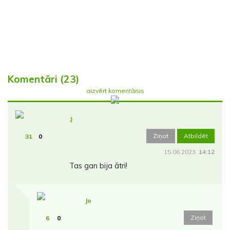
Komentāri (23)
aizvērt komentārus
;)
Ziņot
Atbildēt
31
0
15.06.2023.
14:12
Tas gan bija ātri!
Jo
Ziņot
6
0