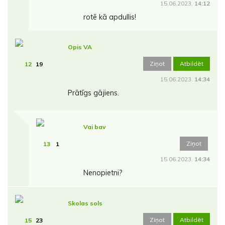
15.06.2023.
14:12
rotē kā apdullis!
Opis VA
Ziņot
Atbildēt
12
19
15.06.2023.
14:34
Prātīgs gājiens.
Vai bav
Ziņot
13
1
15.06.2023.
14:34
Nenopietni?
Skolas sols
Ziņot
Atbildēt
15
23