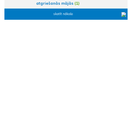
atgriešanās mājās
(1)
skatīt nākošo