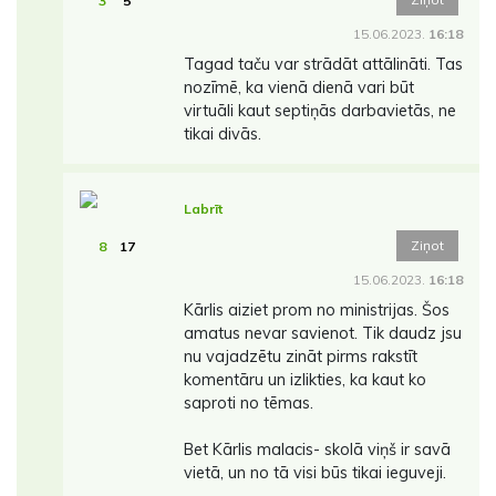
3
5
15.06.2023.
16:18
Tagad taču var strādāt attālināti. Tas
nozīmē, ka vienā dienā vari būt
virtuāli kaut septiņās darbavietās, ne
tikai divās.
Labrīt
Ziņot
8
17
15.06.2023.
16:18
Kārlis aiziet prom no ministrijas. Šos
amatus nevar savienot. Tik daudz jsu
nu vajadzētu zināt pirms rakstīt
komentāru un izlikties, ka kaut ko
saproti no tēmas.
Bet Kārlis malacis- skolā viņš ir savā
vietā, un no tā visi būs tikai ieguveji.