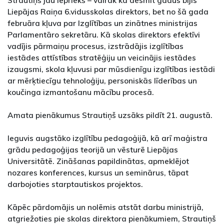
Liepājas Raiņa 6.vidusskolas direktors, bet no šā gada
februāra kļuva par Izglītības un zinātnes ministrijas
Parlamentāro sekretāru. Kā skolas direktors efektīvi
vadījis pārmaiņu procesus, izstrādājis izglītības
iestādes attīstības stratēģiju un veicinājis iestādes
izaugsmi, skola kļuvusi par mūsdienīgu izglītības iestādi
ar mērķtiecīgu tehnoloģiju, personiskās līderības un
koučinga izmantošanu mācību procesā.
Amata pienākumus Strautiņš uzsāks pildīt 21. augustā.
Ieguvis augstāko izglītību pedagoģijā, kā arī maģistra
grādu pedagoģijas teorijā un vēsturē Liepājas
Universitātē. Zināšanas papildinātas, apmeklējot
nozares konferences, kursus un seminārus, tāpat
darbojoties starptautiskos projektos.
Kāpēc pārdomājis un nolēmis atstāt darbu ministrijā,
atgriežoties pie skolas direktora pienākumiem, Strautiņš