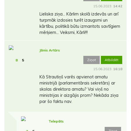
15.06.2023.
14:42
Lieliska ziņa... Kārlim skolā izdevās un arī
turpmāk izdosies turēt izaugsmi un
kārtību, politikā būtu izmantots savtīgiem
mērķiem... Veiksmi, Kārli!!!
Jānis Artūrs
Ziņot
Atbildēt
8
5
15.06.2023.
16:18
Kā Strautiņš varēs apvienot amatu
ministrijā (parlamentārais sekretārs) ar
skolas direktora amatu? Vai viņš no
ministrijas ir aizgājis prom? Nekāda ziņa
par šo faktu nav.
Telepāts
Ziņot