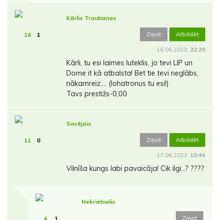
Kārlis Trautianas
Ziņot
Atbildēt
16
1
16.06.2023.
22:29
Kārli, tu esi laimes luteklis, jo tevi LIP un
Dome it kā atbalsta! Bet tie tevi neglābs,
nākamreiz.... (lohatronus tu esi!)
Tavs prestižs-0,00
Savējais
Ziņot
Atbildēt
11
0
17.06.2023.
10:44
Vilnīša kungs labi pavaicāja! Cik ilgi...? ????
Nekrietnelis
Ziņot
4
1