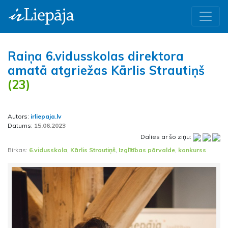
Raiņa 6.vidusskolas direktora
amatā atgriežas Kārlis Strautiņš
(23)
Autors:
irliepaja.lv
Datums:
15.06.2023
Dalies ar šo ziņu:
Birkas:
6.vidusskola
,
Kārlis Strautiņš
,
Izglītības pārvalde
,
konkurss