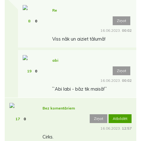
Re
Ziņot
8
0
16.06.2023.
00:02
Viss nāk un aiziet tālumā!
abi
Ziņot
19
0
16.06.2023.
00:02
``Abi labi - bāz tik maisā!``
Bez komentāriem
Ziņot
Atbildēt
17
0
16.06.2023.
12:57
Cirks.