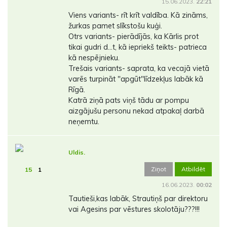
15.06.2023.
22:21
Viens variants- rīt krīt valdība. Kā zināms,
žurkas pamet slīkstošu kuģi.
Otrs variants- pierādījās, ka Kārlis prot
tikai gudri d...t, kā iepriekš teikts- patrieca
kā nespējnieku.
Trešais variants- saprata, ka vecajā vietā
varēs turpināt "apgūt"līdzekļus labāk kā
Rīgā.
Katrā ziņā pats viņš tādu ar pompu
aizgājušu personu nekad atpakaļ darbā
neņemtu.
Uldis.
Ziņot
Atbildēt
15
1
16.06.2023.
00:02
Tautieši,kas labāk, Strautiņš par direktoru
vai Agesins par vēstures skolotāju???!!!