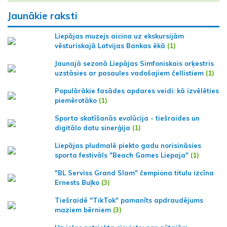
Jaunākie raksti
Liepājas muzejs aicina uz ekskursijām
vēsturiskajā Latvijas Bankas ēkā
(1)
Jaunajā sezonā Liepājas Simfoniskais orķestris
uzstāsies ar pasaules vadošajiem čellistiem
(1)
Populārākie fasādes apdares veidi: kā izvēlēties
piemērotāko
(1)
Sporta skatīšanās evolūcija - tiešraides un
digitālo datu sinerģija
(1)
Liepājas pludmalē piekto gadu norisināsies
sporta festivāls "Beach Games Liepaja"
(1)
"BL Serviss Grand Slam" čempiona titulu izcīna
Ernests Buļko
(3)
Tiešraidē "TikTok" pamanīts apdraudējums
maziem bērniem
(3)