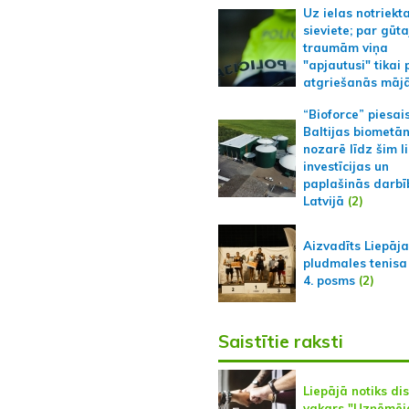
Uz ielas notriekt
sieviete; par gūt
traumām viņa
"apjautusi" tikai 
atgriešanās māj
“Bioforce” piesai
Baltijas biometā
nozarē līdz šim l
investīcijas un
paplašinās darbī
Latvijā
(2)
Aizvadīts Liepāj
pludmales tenisa
4. posms
(2)
Saistītie raksti
Liepājā notiks di
vakars "Uzņēmēj