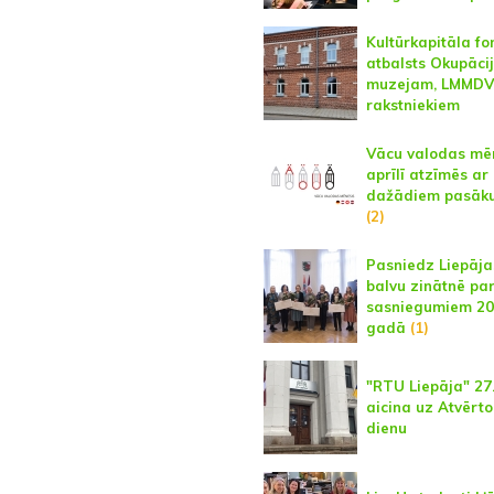
Kultūrkapitāla f
atbalsts Okupāci
muzejam, LMMDV
rakstniekiem
Vācu valodas mē
aprīlī atzīmēs ar
dažādiem pasāk
(2)
Pasniedz Liepāj
balvu zinātnē pa
sasniegumiem 20
gadā
(1)
"RTU Liepāja" 27.
aicina uz Atvērto
dienu