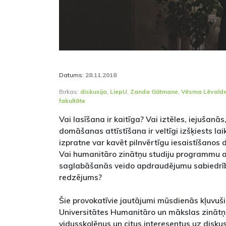
Datums:
28.11.2018
Birkas:
diskusija
,
LiepU
,
Zanda Gūtmane
,
Vēsma Lēvald
fakultāte
Vai lasīšana ir kaitīga? Vai iztēles, iejušanās
domāšanas attīstīšana ir veltīgi izšķiests la
izpratne var kavēt pilnvērtīgu iesaistīšanos 
Vai humanitāro zinātņu studiju programmu a
saglabāšanās veido apdraudējumu sabiedrīb
redzējums?
Šie provokatīvie jautājumi mūsdienās kļuvuši 
Universitātes Humanitāro un mākslas zinātņu
vidusskolēnus un citus interesentus uz disku