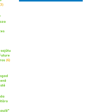
3)
"
gaza
zes
 sajūtu
Future
aros
(6)
šogad
ienē
istē
ada
itāro
aulē"