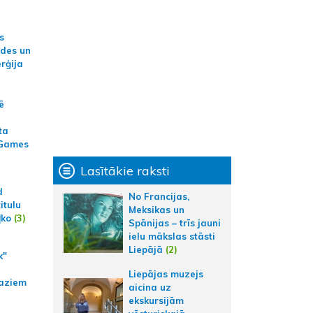
s
ides un
erģija
ē
ta
 Games
Lasītākie raksti
d
No Francijas,
itulu
Meksikas un
ļko
(3)
Spānijas – trīs jauni
ielu mākslas stāsti
Liepājā
(2)
k"
Liepājas muzejs
aziem
aicina uz
ekskursijām