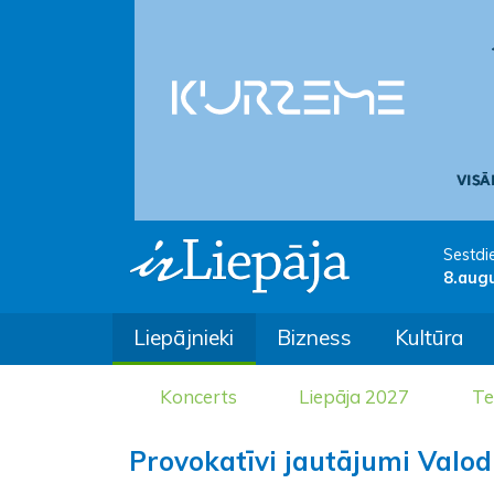
Sestdi
8.aug
Liepājnieki
Bizness
Kultūra
Koncerts
Liepāja 2027
Te
Provokatīvi jautājumi Valod