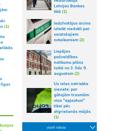
vēsturiskajā
a
Latvijas Bankas
ajām
ēkā
(1)
pēc
Iedzīvotājus aicina
ās
(1)
izteikt viedokli par
saistošajiem
sta
noteikumiem
(3)
na
ielākās
Liepājas
pašvaldības
bu
notikumu plāns
laikā no 3. līdz 9.
augustam
(2)
as
Uz ielas notriekta
 līgas
sieviete; par
gūtajām traumām
viņa "apjautusi"
tikai pēc
atgriešanās mājās
(1)
skusijas
skatīt nākošo
a