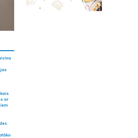
aicina
ijas
skais
es ar
jiem
ādes
otāko