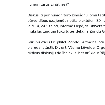
humanitārās zinātnes?"
Diskusija par humanitāro zināšanu lomu teātr
pārvaldības u.c. jomās notiks piektdien, 30.n
ielā 14, 243. telpā, informē Liepājas Univers
mākslas zinātņu fakultātes dekāne Zanda 
Sarunu vadīs Dr. philol. Zanda Gūtmane, par 
pieredzi stāstīs Dr. art. Vēsma Lēvalde. Orga
aktīvus diskusiju dalībniekus, bet arī klausītā