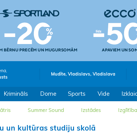
ena,
Mudīte, Vladislavs, Vladislava
usts
Krimināls
Dome
Sports
Vide
Izklai
ātris
Summer Sound
Izstādes
Izglītīb
u un kultūras studiju skolā