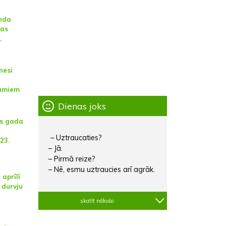
onda
jas
,
nesi
umiem
Dienas joks
as gada
r
– Uztraucaties?
23.
– Jā.
– Pirmā reize?
– Nē, esmu uztraucies arī agrāk.
 aprīlī
 durvju
skatīt nākošo