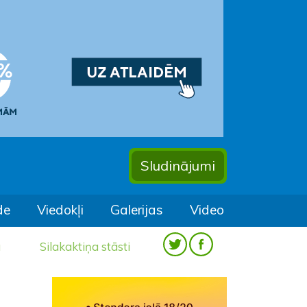
Sludinājumi
de
Viedokļi
Galerijas
Video
a
Silakaktiņa stāsti