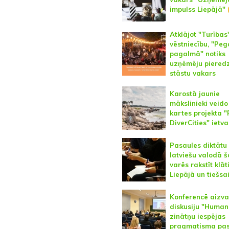
impulss Liepājā"
(
Atklājot "Turības
vēstniecību, "Pe
pagalmā" notiks
uzņēmēju piered
stāstu vakars
Karostā jaunie
mākslinieki veido
kartes projekta "
DiverCities" ietv
Pasaules diktātu
latviešu valodā 
varēs rakstīt klāt
Liepājā un tiešsa
Konferencē aizv
diskusiju "Human
zinātņu iespējas
pragmatisma pas