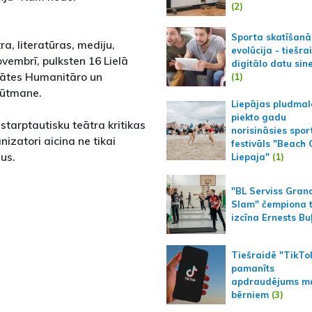
(2)
Sporta skatīšanā
a, literatūras, mediju,
evolūcija - tiešra
ovembrī, pulksten 16 Lielā
digitālo datu sin
itātes Humanitāro un
(1)
Gūtmane.
Liepājas pludmal
piekto gadu
starptautisku teātra kritikas
norisināsies spor
nizatori aicina ne tikai
festivāls "Beach
jus.
Liepaja"
(1)
"BL Serviss Gran
Slam" čempiona t
izcīna Ernests Bu
Tiešraidē "TikTo
pamanīts
apdraudējums m
bērniem
(3)