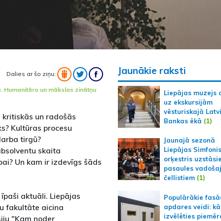
Jaunākie raksti
Dalies ar šo ziņu:
e
,
Humanitāro un mākslas zinātņu
Liepājas muzejs 
uz ekskursijām
vēsturiskajā Latv
, kritiskās un radošās
Bankas ēkā
(1)
iks? Kultūras procesu
darba tirgū?
Jaunajā sezonā
bsolventu skaita
Liepājas Simfoni
orķestris uzstāsi
ai? Un kam ir izdevīgs šāds
pasaules vadoša
čellistiem
(1)
īpaši aktuāli. Liepājas
Populārākie fas
 fakultāte aicina
apdares veidi: kā
izvēlēties piemēr
siju "Kam noder