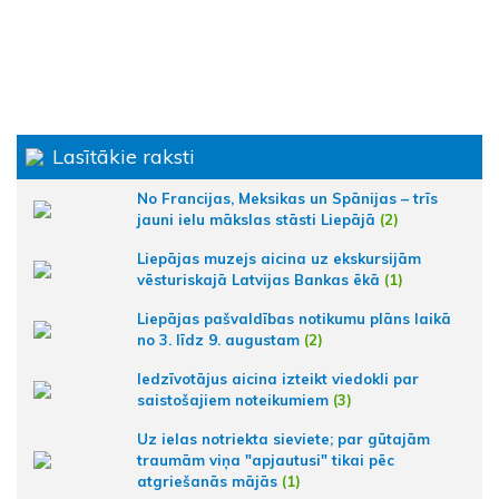
Lasītākie raksti
No Francijas, Meksikas un Spānijas – trīs
jauni ielu mākslas stāsti Liepājā
(2)
Liepājas muzejs aicina uz ekskursijām
vēsturiskajā Latvijas Bankas ēkā
(1)
Liepājas pašvaldības notikumu plāns laikā
no 3. līdz 9. augustam
(2)
Iedzīvotājus aicina izteikt viedokli par
saistošajiem noteikumiem
(3)
Uz ielas notriekta sieviete; par gūtajām
traumām viņa "apjautusi" tikai pēc
atgriešanās mājās
(1)