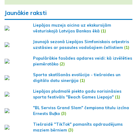
Jaunākie raksti
Liepājas muzejs aicina uz ekskursijām
vēsturiskajā Latvijas Bankas ēkā
(1)
Jaunajā sezonā Liepājas Simfoniskais orķestris
uzstāsies ar pasaules vadošajiem čellistiem
(1)
Populārākie fasādes apdares veidi: kā izvēlēties
piemērotāko
(2)
Sporta skatīšanās evolūcija - tiešraides un
digitālo datu sinerģija
(1)
Liepājas pludmalē piekto gadu norisināsies
sporta festivāls "Beach Games Liepaja"
(1)
"BL Serviss Grand Slam" čempiona titulu izcīna
Ernests Buļko
(3)
Tiešraidē "TikTok" pamanīts apdraudējums
maziem bērniem
(3)