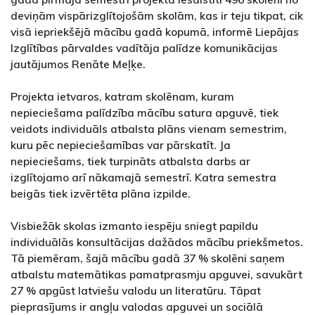
deviņām vispārizglītojošām skolām, kas ir teju tikpat, cik
visā iepriekšējā mācību gadā kopumā, informē Liepājas
Izglītības pārvaldes vadītāja palīdze komunikācijas
jautājumos Renāte Meļķe.
Projekta ietvaros, katram skolēnam, kuram
nepieciešama palīdzība mācību satura apguvē, tiek
veidots individuāls atbalsta plāns vienam semestrim,
kuru pēc nepieciešamības var pārskatīt. Ja
nepieciešams, tiek turpināts atbalsta darbs ar
izglītojamo arī nākamajā semestrī. Katra semestra
beigās tiek izvērtēta plāna izpilde.
Visbiežāk skolas izmanto iespēju sniegt papildu
individuālās konsultācijas dažādos mācību priekšmetos.
Tā piemēram, šajā mācību gadā 37 % skolēni saņem
atbalstu matemātikas pamatprasmju apguvei, savukārt
27 % apgūst latviešu valodu un literatūru. Tāpat
pieprasījums ir angļu valodas apguvei un sociālā