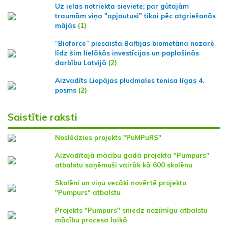
Uz ielas notriekta sieviete; par gūtajām
traumām viņa "apjautusi" tikai pēc atgriešanās
mājās
(1)
“Bioforce” piesaista Baltijas biometāna nozarē
līdz šim lielākās investīcijas un paplašinās
darbību Latvijā
(2)
Aizvadīts Liepājas pludmales tenisa līgas 4.
posms
(2)
Saistītie raksti
Noslēdzies projekts "PuMPuRS"
Aizvadītajā mācību gadā projekta "Pumpurs"
atbalstu saņēmuši vairāk kā 600 skolēnu
Skolēni un viņu vecāki novērtē projekta
"Pumpurs" atbalstu
Projekts "Pumpurs" sniedz nozīmīgu atbalstu
mācību procesa laikā