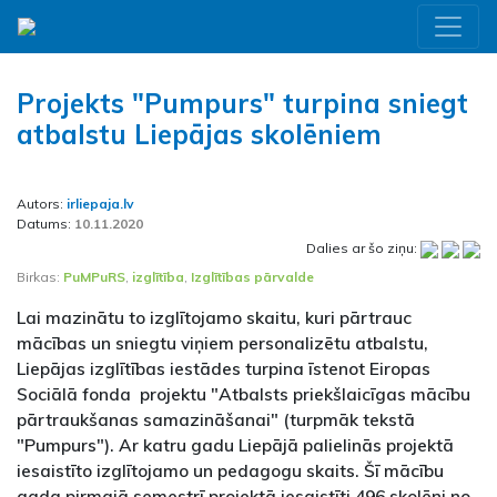
Projekts "Pumpurs" turpina sniegt
atbalstu Liepājas skolēniem
Autors:
irliepaja.lv
Datums:
10.11.2020
Dalies ar šo ziņu:
Birkas:
PuMPuRS
,
izglītība
,
Izglītības pārvalde
Lai mazinātu to izglītojamo skaitu, kuri pārtrauc
mācības un sniegtu viņiem personalizētu atbalstu,
Liepājas izglītības iestādes turpina īstenot Eiropas
Sociālā fonda projektu "Atbalsts priekšlaicīgas mācību
pārtraukšanas samazināšanai" (turpmāk tekstā
"Pumpurs"). Ar katru gadu Liepājā palielinās projektā
iesaistīto izglītojamo un pedagogu skaits. Šī mācību
gada pirmajā semestrī projektā iesaistīti 496 skolēni no