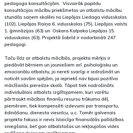
pedagoga konsultācijām. Visvairāk papildu
konsultācijas mācību priekšmetos un atbalstu mācību
stundās saņem skolēni no Liepājas Liedaga vidusskolas
(102), Liepājas Raiņa 6. vidusskolas (75), Liepājas valsts
1. ģimnāzijas (63) un Oskara Kalpaka Liepājas 15.
vidusskolas (63). Projektā šobrīd ir nodarbināti 247
pedagogi.
Taču līdz ar atbalstu mācībās, projekta mērķis ir
piedāvāt bērniem un jauniešiem arī psiholoģisku un
emocionālu atbalstu, jo nereti svarīgi ir iedrošināt un
noticēt savām spējām, ja iepriekš nav bijusi pozitīva
mācīšanās pieredze skolā. Tāpat tiek nodrošināts
individuālais atbalsts izglītojamiem, kuri varētu
pārtraukt mācības finanšu resursu trūkuma dēļ,
piemēram, tiek kompensēti izdevumi par transportu,
ēdināšanu, dienesta viesnīcu, u.c. Tomēr galvenais
projekta fokuss ir nevis īslaicīga finansiālās palīdzības
sniegšana, bet gan atbalstošas un iekļaujošas vides