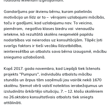
radīšana ikvienam izglītojamam.
Gandarījums par ikvienu bērnu, kuram palielinās
motivācija un līdz ar to – vērojami uzlabojumi mācībās,
taču ir gadījumi, kad uzlabojumu nav. To veicina,
piemēram, negatīva klases biedru vai vienaudžu
ietekme, kā rezultātā skolēns neapmeklē papildu
nodarbības vai neierodas uz konsultācijām. Tāpēc ļoti
svarīgs faktors ir tieši vecāku līdzatbildība,
ieinteresētība un atbalsts sava bērna izaugsmē, mācību
snieguma uzlabošanā.
Kopš 2017. gada novembra, kad Liepājā tiek īstenots
projekts "Pumpurs", individuālu atbalstu mācību
stundās un ārpus tām saņēmuši jau vairāk nekā 1670
skolēnu. Ņemot vērā valstī noteiktos ierobežojumus un
izsludināto ārkārtējo situāciju, 7. – 12. klašu skolēniem
no 26.oktobra konsultatīvais atbalsts tiek sniegts
attālināti.