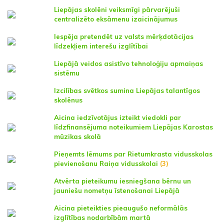
Liepājas skolēni veiksmīgi pārvarējuši
centralizēto eksāmenu izaicinājumus
Iespēja pretendēt uz valsts mērķdotācijas
līdzekļiem interešu izglītībai
Liepājā veidos asistīvo tehnoloģiju apmaiņas
sistēmu
Izcilības svētkos sumina Liepājas talantīgos
skolēnus
Aicina iedzīvotājus izteikt viedokli par
līdzfinansējuma noteikumiem Liepājas Karostas
mūzikas skolā
Pieņemts lēmums par Rietumkrasta vidusskolas
pievienošanu Raiņa vidusskolai
(3)
Atvērta pieteikumu iesniegšana bērnu un
jauniešu nometņu īstenošanai Liepājā
Aicina pieteikties pieaugušo neformālās
izglītības nodarbībām martā