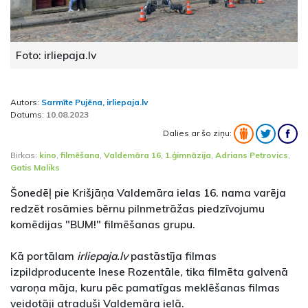
Foto: irliepaja.lv
Autors:
Sarmīte Pujēna, irliepaja.lv
Datums:
10.08.2023
Dalies ar šo ziņu:
Birkas:
kino
,
filmēšana
,
Valdemāra 16
,
1.ģimnāzija
,
Adrians Petrovics
,
Gatis Maliks
Šonedēļ pie Krišjāņa Valdemāra ielas 16. nama varēja
redzēt rosāmies bērnu pilnmetrāžas piedzīvojumu
komēdijas "BUM!" filmēšanas grupu.
Kā portālam
irliepaja.lv
pastāstīja filmas
izpildproducente Inese Rozentāle, tika filmēta galvenā
varoņa māja, kuru pēc pamatīgas meklēšanas filmas
veidotāji atraduši Valdemāra ielā.