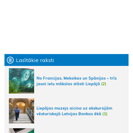
Lasītākie raksti
No Francijas, Meksikas un Spānijas – trīs
jauni ielu mākslas stāsti Liepājā
(2)
Liepājas muzejs aicina uz ekskursijām
vēsturiskajā Latvijas Bankas ēkā
(1)