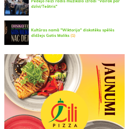
Pēdējo reizi rādīs muzikālo izrādi "Vairāk par
dzīvi/Teātris"
Kultūras namā "Wiktorija" diskotēku spēlēs
dīdžejs Gatis Maliks
(1)