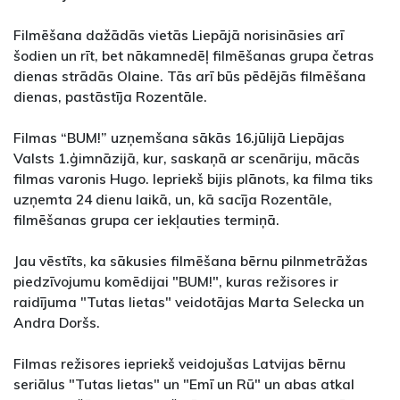
Filmēšana dažādās vietās Liepājā norisināsies arī
šodien un rīt, bet nākamnedēļ filmēšanas grupa četras
dienas strādās Olaine. Tās arī būs pēdējās filmēšana
dienas, pastāstīja Rozentāle.
Filmas “BUM!” uzņemšana sākās 16.jūlijā Liepājas
Valsts 1.ģimnāzijā, kur, saskaņā ar scenāriju, mācās
filmas varonis Hugo. Iepriekš bijis plānots, ka filma tiks
uzņemta 24 dienu laikā, un, kā sacīja Rozentāle,
filmēšanas grupa cer iekļauties termiņā.
Jau vēstīts, ka sākusies filmēšana bērnu pilnmetrāžas
piedzīvojumu komēdijai "BUM!", kuras režisores ir
raidījuma "Tutas lietas" veidotājas Marta Selecka un
Andra Doršs.
Filmas režisores iepriekš veidojušas Latvijas bērnu
seriālus "Tutas lietas" un "Emī un Rū" un abas atkal