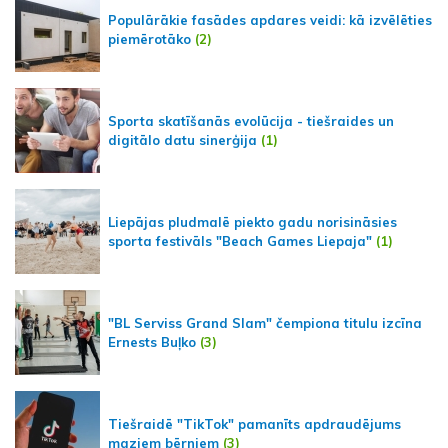
Populārākie fasādes apdares veidi: kā izvēlēties
piemērotāko
(2)
Sporta skatīšanās evolūcija - tiešraides un
digitālo datu sinerģija
(1)
Liepājas pludmalē piekto gadu norisināsies
sporta festivāls "Beach Games Liepaja"
(1)
"BL Serviss Grand Slam" čempiona titulu izcīna
Ernests Buļko
(3)
Tiešraidē "TikTok" pamanīts apdraudējums
maziem bērniem
(3)