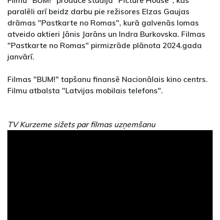
Filmu "BUM!" producē studija "Picture House", kas
paralēli arī beidz darbu pie režisores Elzas Gaujas
drāmas "Pastkarte no Romas", kurā galvenās lomas
atveido aktieri Jānis Jarāns un Indra Burkovska. Filmas
"Pastkarte no Romas" pirmizrāde plānota 2024.gada
janvārī.
Filmas "BUM!" tapšanu finansē Nacionālais kino centrs.
Filmu atbalsta "Latvijas mobilais telefons".
TV Kurzeme sižets par filmas uzņemšanu