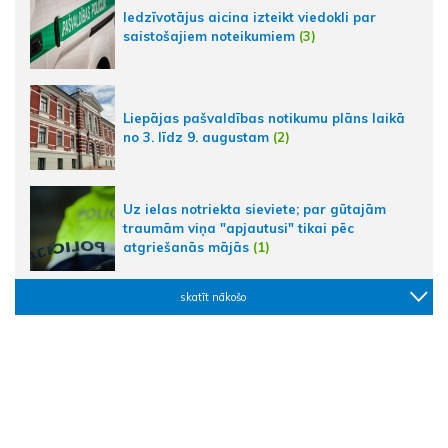
Iedzīvotājus aicina izteikt viedokli par
saistošajiem noteikumiem
(3)
Liepājas pašvaldības notikumu plāns laikā
no 3. līdz 9. augustam
(2)
Uz ielas notriekta sieviete; par gūtajām
traumām viņa "apjautusi" tikai pēc
atgriešanās mājās
(1)
skatīt nākošo