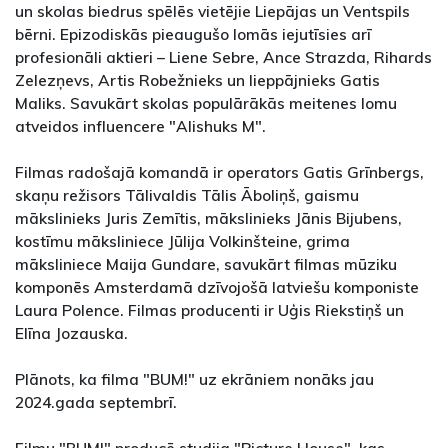
un skolas biedrus spēlēs vietējie Liepājas un Ventspils
bērni. Epizodiskās pieaugušo lomās iejutīsies arī
profesionāli aktieri – Liene Sebre, Ance Strazda, Rihards
Zelezņevs, Artis Robežnieks un lieppājnieks Gatis
Maliks. Savukārt skolas populārākās meitenes lomu
atveidos influencere "Alishuks M".
Filmas radošajā komandā ir operators Gatis Grīnbergs,
skaņu režisors Tālivaldis Tālis Āboliņš, gaismu
mākslinieks Juris Zemītis, mākslinieks Jānis Bijubens,
kostīmu māksliniece Jūlija Volkinšteine, grima
māksliniece Maija Gundare, savukārt filmas mūziku
komponēs Amsterdamā dzīvojošā latviešu komponiste
Laura Polence. Filmas producenti ir Uģis Riekstiņš un
Elīna Jozauska.
Plānots, ka filma "BUM!" uz ekrāniem nonāks jau
2024.gada septembrī.