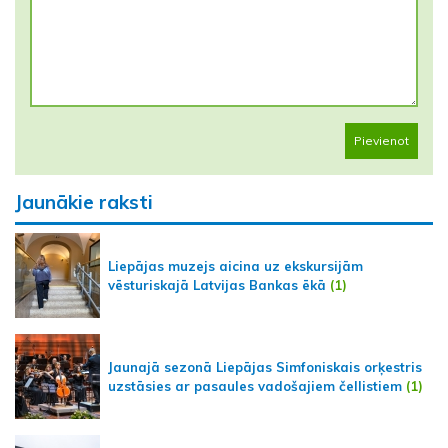
Pievienot
Jaunākie raksti
Liepājas muzejs aicina uz ekskursijām
vēsturiskajā Latvijas Bankas ēkā
(1)
Jaunajā sezonā Liepājas Simfoniskais orķestris
uzstāsies ar pasaules vadošajiem čellistiem
(1)