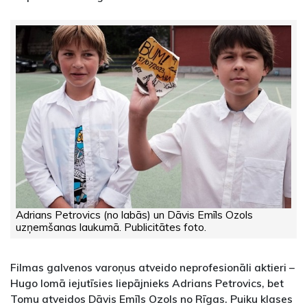
Adrians Petrovics (no labās) un Dāvis Emīls Ozols
uzņemšanas laukumā. Publicitātes foto.
Filmas galvenos varoņus atveido neprofesionāli aktieri –
Hugo lomā iejutīsies liepājnieks Adrians Petrovics, bet
Tomu atveidos Dāvis Emīls Ozols no Rīgas. Puiku klases