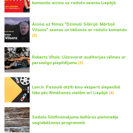
komanda aicina uz radošo seansu Liepājā
Aicina uz filmas "Dzimuši Sibīrijā. Mārtiņš
Vilsons" seansu un tikšanos ar radošo komandu
(3)
Roberts Vītols: Līdzsvarot auditorijas vēlmes ar
personīgo piepildījumu
(3)
Lsm.lv: Pasaulē atzīti kino eksperti slepenībā
lūko pēc filmēšanas vietām arī Liepājā
(4)
Sadala līdzfinansējumu kultūras pieminekļu
saglabāšanas programmā