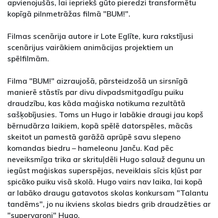
apvienojušās, lai iepriekš gūto pieredzi transformētu
kopīgā pilnmetrāžas filmā "BUM!".
Filmas scenārija autore ir Lote Eglīte, kura rakstījusi
scenārijus vairākiem animācijas projektiem un
spēlfilmām.
Filma "BUM!" aizraujošā, pārsteidzošā un sirsnīgā
manierē stāstīs par divu divpadsmitgadīgu puiku
draudzību, kas kāda maģiska notikuma rezultātā
sašķobījusies. Toms un Hugo ir labākie draugi jau kopš
bērnudārza laikiem, kopā spēlē datorspēles, mācās
skeitot un pamestā garāžā aprūpē savu slepeno
komandas biedru – hameleonu Janču. Kad pēc
neveiksmīga trika ar skrituļdēli Hugo salauž degunu un
iegūst maģiskas superspējas, neveiklais sīcis kļūst par
spicāko puiku visā skolā. Hugo vairs nav laika, lai kopā
ar labāko draugu gatavotos skolas konkursam "Talantu
tandēms", jo nu ikviens skolas biedrs grib draudzēties ar
"supervaroni" Hugo.