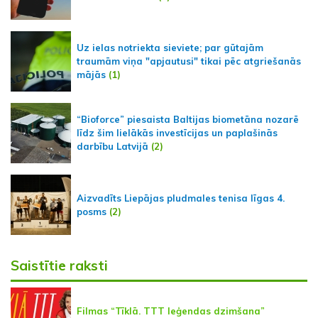
Uz ielas notriekta sieviete; par gūtajām
traumām viņa "apjautusi" tikai pēc atgriešanās
mājās
(1)
“Bioforce” piesaista Baltijas biometāna nozarē
līdz šim lielākās investīcijas un paplašinās
darbību Latvijā
(2)
Aizvadīts Liepājas pludmales tenisa līgas 4.
posms
(2)
Saistītie raksti
Filmas “Tīklā. TTT leģendas dzimšana”