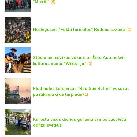
“Mierā!”
(3)
Noslēgusies “Faktu formulas” Rudens sezona
(1)
Stāstu un mūzikas vakars ar Šotu Adamašvili
kultūras namā “Wiktorija”
(1)
Pludmales kafejnīcas "Red Sun Buffet" vasaras
pasākumu cikls turpinās
(1)
Karostā visas dienas garumā svinēs Lāčplēša
dārza svētkus