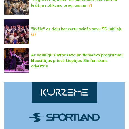
krāšņu notikumu programmu
(7)
"Kvēle" ar deju koncertu svinēs savu 55. jubileju
(3)
Ar ugunīgu simfodžeza un flamenko programmu
klausītājus priecē Liepājas Simfoniskais
orķestris