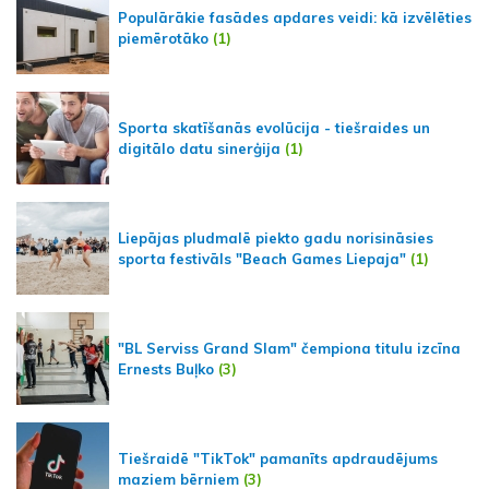
Populārākie fasādes apdares veidi: kā izvēlēties
piemērotāko
(1)
Sporta skatīšanās evolūcija - tiešraides un
digitālo datu sinerģija
(1)
Liepājas pludmalē piekto gadu norisināsies
sporta festivāls "Beach Games Liepaja"
(1)
"BL Serviss Grand Slam" čempiona titulu izcīna
Ernests Buļko
(3)
Tiešraidē "TikTok" pamanīts apdraudējums
maziem bērniem
(3)