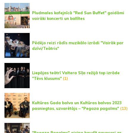
Pludmales kafejnīcā "Red Sun Buffet" gaidāmi
vairāki koncerti un ballītes
Pēdējo reizi rādīs muzikālo izrādi "Vairāk par
dzīvi/Teātris"
Liepājas teātrī Valtera Sīļa režijā top izrāde
"Tēvs klusums"
(1)
Kultūras Gada balva un Kultūras balvas 2023
pasniegtas, uzvarētājs – "Pegaza pagalms"
(13)
"Pegaza Pagalms" aicina baudīt pavasari ar