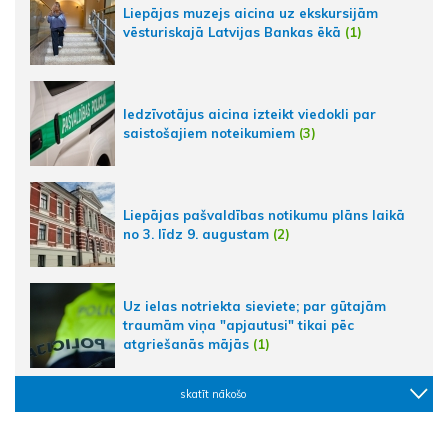
Liepājas muzejs aicina uz ekskursijām
vēsturiskajā Latvijas Bankas ēkā
(1)
Iedzīvotājus aicina izteikt viedokli par
saistošajiem noteikumiem
(3)
Liepājas pašvaldības notikumu plāns laikā
no 3. līdz 9. augustam
(2)
Uz ielas notriekta sieviete; par gūtajām
traumām viņa "apjautusi" tikai pēc
atgriešanās mājās
(1)
skatīt nākošo