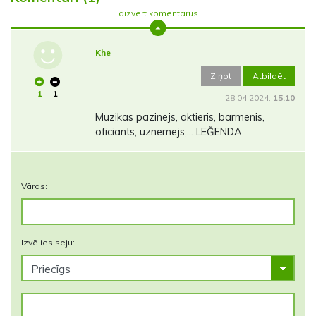
aizvērt komentārus
Khe
Ziņot
Atbildēt
1
1
28.04.2024.
15:10
Muzikas pazinejs, aktieris, barmenis,
oficiants, uznemejs,… LEĞENDA
Vārds:
Izvēlies seju: