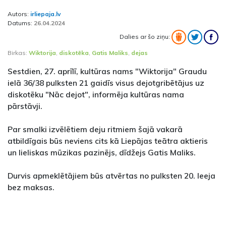
Autors:
irliepaja.lv
Datums:
26.04.2024
Dalies ar šo ziņu:
Birkas:
Wiktorija
,
diskotēka
,
Gatis Maliks
,
dejas
Sestdien, 27. aprīlī, kultūras nams "Wiktorija" Graudu
ielā 36/38 pulksten 21 gaidīs visus dejotgribētājus uz
diskotēku "Nāc dejot", informēja kultūras nama
pārstāvji.
Par smalki izvēlētiem deju ritmiem šajā vakarā
atbildīgais būs neviens cits kā Liepājas teātra aktieris
un lieliskas mūzikas pazinējs, dīdžejs Gatis Maliks.
Durvis apmeklētājiem būs atvērtas no pulksten 20. Ieeja
bez maksas.