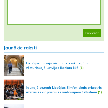
Pievienot
Jaunākie raksti
Liepājas muzejs aicina uz ekskursijām
vēsturiskajā Latvijas Bankas ēkā
(1)
Jaunajā sezonā Liepājas Simfoniskais orķestris
uzstāsies ar pasaules vadošajiem čellistiem
(1)