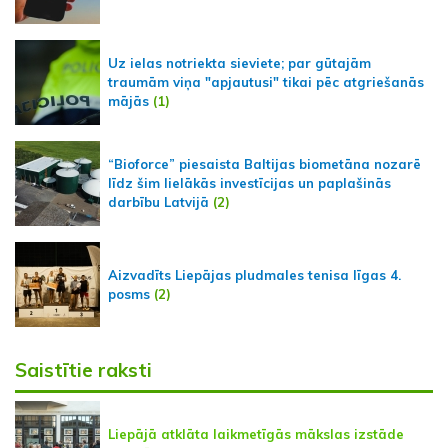
Uz ielas notriekta sieviete; par gūtajām
traumām viņa "apjautusi" tikai pēc atgriešanās
mājās
(1)
“Bioforce” piesaista Baltijas biometāna nozarē
līdz šim lielākās investīcijas un paplašinās
darbību Latvijā
(2)
Aizvadīts Liepājas pludmales tenisa līgas 4.
posms
(2)
Saistītie raksti
Liepājā atklāta laikmetīgās mākslas izstāde