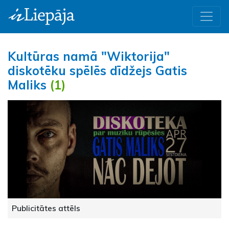
Kultūras namā "Wiktorija"
diskotēku spēlēs dīdžejs Gatis
Maliks
(1)
Publicitātes attēls