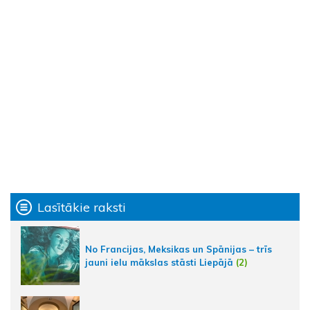
Lasītākie raksti
No Francijas, Meksikas un Spānijas – trīs
jauni ielu mākslas stāsti Liepājā
(2)