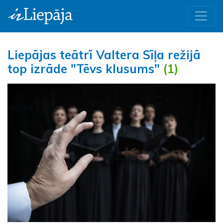
Liepājas teātrī Valtera Sīļa režijā
top izrāde "Tēvs klusums"
(1)