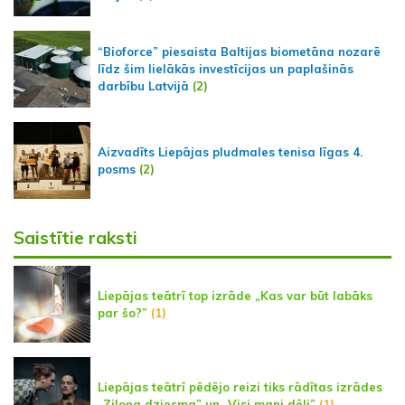
“Bioforce” piesaista Baltijas biometāna nozarē
līdz šim lielākās investīcijas un paplašinās
darbību Latvijā
(2)
Aizvadīts Liepājas pludmales tenisa līgas 4.
posms
(2)
Saistītie raksti
Liepājas teātrī top izrāde „Kas var būt labāks
par šo?”
(1)
Liepājas teātrī pēdējo reizi tiks rādītas izrādes
„Ziloņa dziesma” un „Visi mani dēli”
(1)