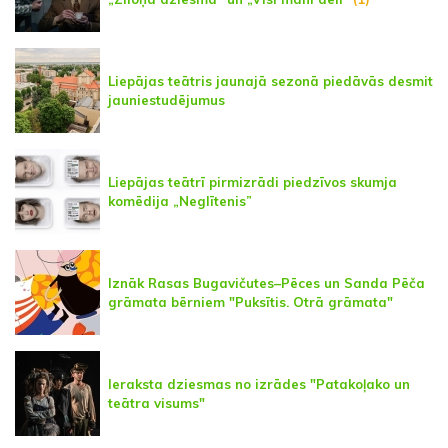
Liepājas teātris jaunajā sezonā piedāvās desmit
jauniestudējumus
Liepājas teātrī pirmizrādi piedzīvos skumja
komēdija „Neglītenis”
Iznāk Rasas Bugavičutes–Pēces un Sanda Pēča
grāmata bērniem "Puksītis. Otrā grāmata"
Ieraksta dziesmas no izrādes "Patakoļako un
teātra visums"