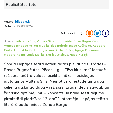
Publicitātes foto
Autors:
irliepaja.lv
Datums:
27.03.2024
Dalies ar šo ziņu:
Birkas:
teātris
,
izrāde
,
Valters Sīlis
,
pirmizrāde
,
Rasa Bugavičute
,
Agnese Jēkabsone
,
koris Laiks
,
Ilze Balode
,
Inese Kučinska
,
Kaspars
Gods
,
Anda Albuže
,
Laura Jeruma
,
Kintija Stūre
,
Agnija Dreimane
,
Madara Kalna
,
Gatis Maliks
,
Kārlis Artejevs
,
Hugo Puriņš
Šobrīd Liepājas teātrī notiek darbs pie jaunas izrādes –
Rasas Bugavičutes-Pēces lugu "Tēvs klusums" iestudē
režisors, teātra valdes loceklis mākslinieciskajos
jautājumos Valters Sīlis. Ņemot vērā iestudējuma abu
cēlienu atšķirīgo dabu – režisors izrādei devis savdabīgu
žanrisko apzīmējumu – koncerts un balle. Iestudējums
pirmizrādi piedzīvos 13. aprīlī, informēja Liepājas teātra
literārā padomniece Zanda Borga.