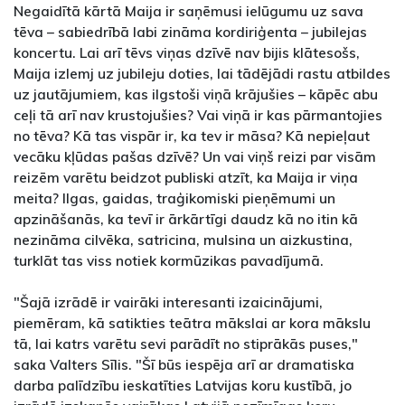
Negaidītā kārtā Maija ir saņēmusi ielūgumu uz sava
tēva – sabiedrībā labi zināma kordiriģenta – jubilejas
koncertu. Lai arī tēvs viņas dzīvē nav bijis klātesošs,
Maija izlemj uz jubileju doties, lai tādējādi rastu atbildes
uz jautājumiem, kas ilgstoši viņā krājušies – kāpēc abu
ceļi tā arī nav krustojušies? Vai viņā ir kas pārmantojies
no tēva? Kā tas vispār ir, ka tev ir māsa? Kā nepieļaut
vecāku kļūdas pašas dzīvē? Un vai viņš reizi par visām
reizēm varētu beidzot publiski atzīt, ka Maija ir viņa
meita? Ilgas, gaidas, traģikomiski pieņēmumi un
apzināšanās, ka tevī ir ārkārtīgi daudz kā no itin kā
nezināma cilvēka, satricina, mulsina un aizkustina,
turklāt tas viss notiek kormūzikas pavadījumā.
"Šajā izrādē ir vairāki interesanti izaicinājumi,
piemēram, kā satikties teātra mākslai ar kora mākslu
tā, lai katrs varētu sevi parādīt no stiprākās puses,"
saka Valters Sīlis. "Šī būs iespēja arī ar dramatiska
darba palīdzību ieskatīties Latvijas koru kustībā, jo