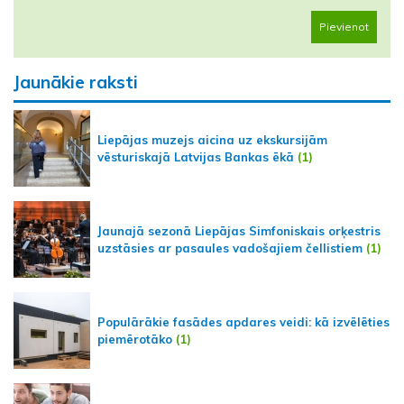
Pievienot
Jaunākie raksti
Liepājas muzejs aicina uz ekskursijām
vēsturiskajā Latvijas Bankas ēkā
(1)
Jaunajā sezonā Liepājas Simfoniskais orķestris
uzstāsies ar pasaules vadošajiem čellistiem
(1)
Populārākie fasādes apdares veidi: kā izvēlēties
piemērotāko
(1)