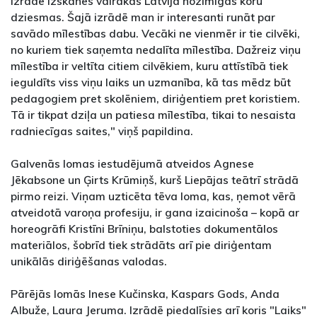
izrādē izskanēs vairākas Latvijā nozīmīgas koru
dziesmas. Šajā izrādē man ir interesanti runāt par
savādo mīlestības dabu. Vecāki ne vienmēr ir tie cilvēki,
no kuriem tiek saņemta nedalīta mīlestība. Dažreiz viņu
mīlestība ir veltīta citiem cilvēkiem, kuru attīstībā tiek
ieguldīts viss viņu laiks un uzmanība, kā tas mēdz būt
pedagogiem pret skolēniem, diriģentiem pret koristiem.
Tā ir tikpat dziļa un patiesa mīlestība, tikai to nesaista
radniecīgas saites," viņš papildina.
Galvenās lomas iestudējumā atveidos Agnese
Jēkabsone un Ģirts Krūmiņš, kurš Liepājas teātrī strādā
pirmo reizi. Viņam uzticēta tēva loma, kas, ņemot vērā
atveidotā varoņa profesiju, ir gana izaicinoša – kopā ar
horeogrāfi Kristīni Brīniņu, balstoties dokumentālos
materiālos, šobrīd tiek strādāts arī pie diriģentam
unikālās diriģēšanas valodas.
Pārējās lomās Inese Kučinska, Kaspars Gods, Anda
Albuže, Laura Jeruma. Izrādē piedalīsies arī koris "Laiks"