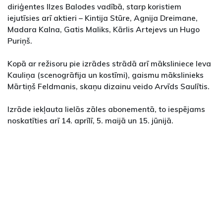
diriģentes Ilzes Balodes vadībā, starp koristiem
iejutīsies arī aktieri – Kintija Stūre, Agnija Dreimane,
Madara Kalna, Gatis Maliks, Kārlis Artejevs un Hugo
Puriņš.
Kopā ar režisoru pie izrādes strādā arī māksliniece Ieva
Kauliņa (scenogrāfija un kostīmi), gaismu mākslinieks
Mārtiņš Feldmanis, skaņu dizainu veido Arvīds Saulītis.
Izrāde iekļauta lielās zāles abonementā, to iespējams
noskatīties arī 14. aprīlī, 5. maijā un 15. jūnijā.