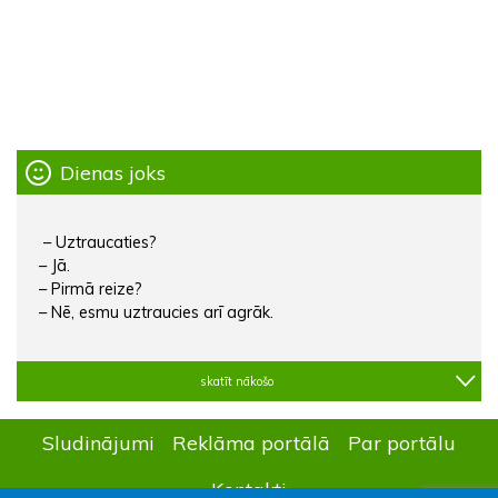
Dienas joks
– Uztraucaties?
– Jā.
– Pirmā reize?
– Nē, esmu uztraucies arī agrāk.
skatīt nākošo
Sludinājumi
Reklāma portālā
Par portālu
Kontakti