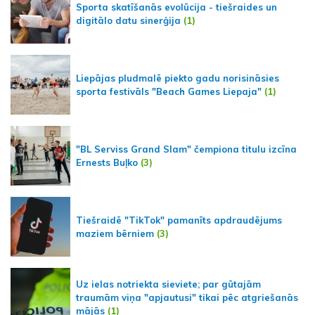
Sporta skatīšanās evolūcija - tiešraides un
digitālo datu sinerģija
(1)
Liepājas pludmalē piekto gadu norisināsies
sporta festivāls "Beach Games Liepaja"
(1)
"BL Serviss Grand Slam" čempiona titulu izcīna
Ernests Buļko
(3)
Tiešraidē "TikTok" pamanīts apdraudējums
maziem bērniem
(3)
Uz ielas notriekta sieviete; par gūtajām
traumām viņa "apjautusi" tikai pēc atgriešanās
mājās
(1)