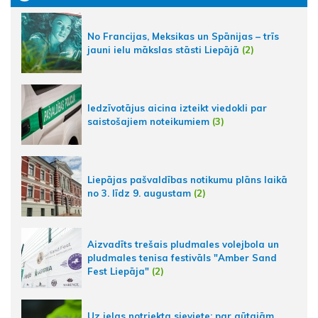
No Francijas, Meksikas un Spānijas – trīs
jauni ielu mākslas stāsti Liepājā
(2)
Iedzīvotājus aicina izteikt viedokli par
saistošajiem noteikumiem
(3)
Liepājas pašvaldības notikumu plāns laikā
no 3. līdz 9. augustam
(2)
Aizvadīts trešais pludmales volejbola un
pludmales tenisa festivāls "Amber Sand
Fest Liepāja"
(2)
Uz ielas notriekta sieviete; par gūtajām