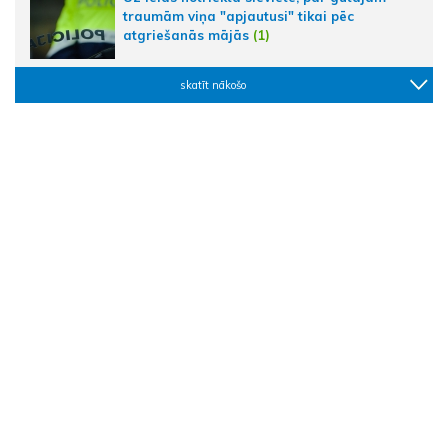
traumām viņa "apjautusi" tikai pēc
atgriešanās mājās
(1)
skatīt nākošo