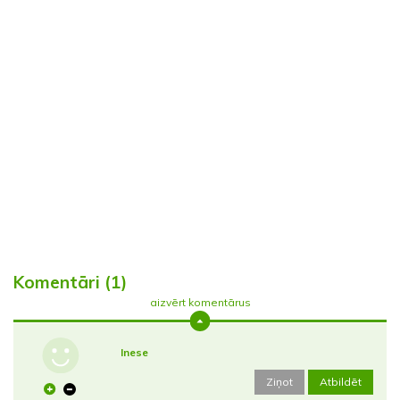
Komentāri (1)
aizvērt komentārus
Inese
Ziņot
Atbildēt