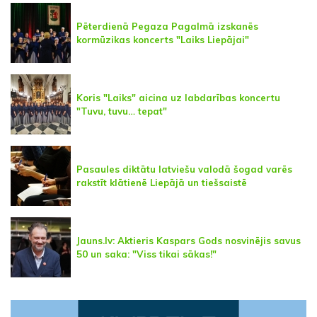
Pēterdienā Pegaza Pagalmā izskanēs
kormūzikas koncerts "Laiks Liepājai"
Koris "Laiks" aicina uz labdarības koncertu
"Tuvu, tuvu… tepat"
Pasaules diktātu latviešu valodā šogad varēs
rakstīt klātienē Liepājā un tiešsaistē
Jauns.lv: Aktieris Kaspars Gods nosvinējis savus
50 un saka: "Viss tikai sākas!"