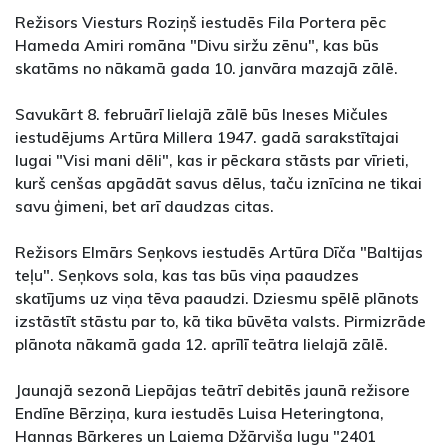
Režisors Viesturs Roziņš iestudēs Fila Portera pēc
Hameda Amiri romāna "Divu siržu zēnu", kas būs
skatāms no nākamā gada 10. janvāra mazajā zālē.
Savukārt 8. februārī lielajā zālē būs Ineses Mičules
iestudējums Artūra Millera 1947. gadā sarakstītajai
lugai "Visi mani dēli", kas ir pēckara stāsts par vīrieti,
kurš cenšas apgādāt savus dēlus, taču iznīcina ne tikai
savu ģimeni, bet arī daudzas citas.
Režisors Elmārs Seņkovs iestudēs Artūra Dīča "Baltijas
teļu". Seņkovs sola, kas tas būs viņa paaudzes
skatījums uz viņa tēva paaudzi. Dziesmu spēlē plānots
izstāstīt stāstu par to, kā tika būvēta valsts. Pirmizrāde
plānota nākamā gada 12. aprīlī teātra lielajā zālē.
Jaunajā sezonā Liepājas teātrī debitēs jaunā režisore
Endīne Bērziņa, kura iestudēs Luisa Heteringtona,
Hannas Bārkeres un Laiema Džārviša lugu "2401