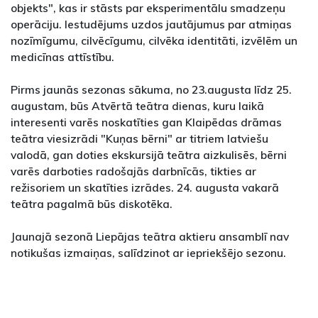
objekts", kas ir stāsts par eksperimentālu smadzeņu
operāciju. Iestudējums uzdos jautājumus par atmiņas
nozīmīgumu, cilvēcīgumu, cilvēka identitāti, izvēlēm un
medicīnas attīstību.
Pirms jaunās sezonas sākuma, no 23.augusta līdz 25.
augustam, būs Atvērtā teātra dienas, kuru laikā
interesenti varēs noskatīties gan Klaipēdas drāmas
teātra viesizrādi "Kuņas bērni" ar titriem latviešu
valodā, gan doties ekskursijā teātra aizkulisēs, bērni
varēs darboties radošajās darbnīcās, tikties ar
režisoriem un skatīties izrādes. 24. augusta vakarā
teātra pagalmā būs diskotēka.
Jaunajā sezonā Liepājas teātra aktieru ansamblī nav
notikušas izmaiņas, salīdzinot ar iepriekšējo sezonu.