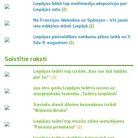
Liepājas bākā top multimediju ekspozīcija par
Liepājas ostu
(2)
No Francijas, Meksikas un Spānijas – trīs jauni
ielu mākslas stāsti Liepājā
(2)
Liepājas pašvaldības notikumu plāns laikā no 3.
līdz 9. augustam
(2)
Saistītie raksti
Liepājas teātrī top izrāde „Kas var būt labāks
par šo?”
(1)
Jau otro gadu Liepājas teātris aicina uz
starptautisko festivālu „Teātris tuvplānā”
Sieviešu dienā dāvina bezmaksas izrādi
"Bīstamā Biruta"
Liepājas teātrī top mazās zāles iestudējums
"Parasta pirmdiena"
(2)
Liepājas teātra skatītāju balsojumā par