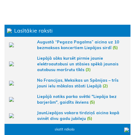
Lasītākie raksti
Augustā “Pegaza Pagalms” aicina uz 10
bezmaksas koncertiem Liepājas sirdī
(5)
Liepājā sāks kursēt pirmie jaunie
elektroautobusi un stāsies spēkā jaunais
autobusu maršrutu tīkls
(3)
No Francijas, Meksikas un Spānijas – trīs
jauni ielu mākslas stāsti Liepājā
(2)
Liepājā notiks parka svētki "Liepāja bez
barjerām", gaidīts ikviens
(5)
JaunLiepājas vakara tirdziņš aicina kopā
svinēt divu gadu jubileju
(5)
skatīt nākošo