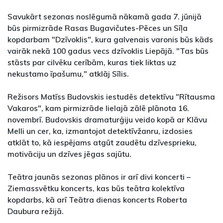
Savukārt sezonas noslēgumā nākamā gada 7. jūnijā
būs pirmizrāde Rasas Bugavičutes-Pēces un Sīļa
kopdarbam "Dzīvoklis", kura galvenais varonis būs kāds
vairāk nekā 100 gadus vecs dzīvoklis Liepājā. "Tas būs
stāsts par cilvēku cerībām, kuras tiek liktas uz
nekustamo īpašumu," atklāj Sīlis.
Režisors Matīss Budovskis iestudēs detektīvu "Rītausma
Vakaros", kam pirmizrāde lielajā zālē plānota 16.
novembrī. Budovskis dramaturģiju veido kopā ar Klāvu
Melli un cer, ka, izmantojot detektīvžanru, izdosies
atklāt to, kā iespējams atgūt zaudētu dzīvesprieku,
motivāciju un dzīves jēgas sajūtu.
Teātra jaunās sezonas plānos ir arī divi koncerti –
Ziemassvētku koncerts, kas būs teātra kolektīva
kopdarbs, kā arī Teātra dienas koncerts Roberta
Daubura režijā.