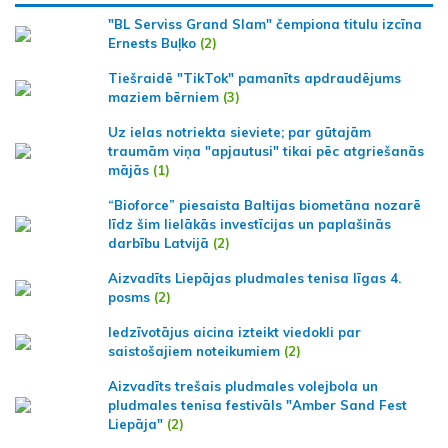
"BL Serviss Grand Slam" čempiona titulu izcīna
Ernests Buļko
(2)
Tiešraidē "TikTok" pamanīts apdraudējums
maziem bērniem
(3)
Uz ielas notriekta sieviete; par gūtajām
traumām viņa "apjautusi" tikai pēc atgriešanās
mājās
(1)
“Bioforce” piesaista Baltijas biometāna nozarē
līdz šim lielākās investīcijas un paplašinās
darbību Latvijā
(2)
Aizvadīts Liepājas pludmales tenisa līgas 4.
posms
(2)
Iedzīvotājus aicina izteikt viedokli par
saistošajiem noteikumiem
(2)
Aizvadīts trešais pludmales volejbola un
pludmales tenisa festivāls "Amber Sand Fest
Liepāja"
(2)