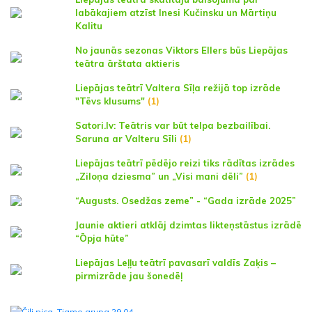
labākajiem atzīst Inesi Kučinsku un Mārtiņu
Kalitu
No jaunās sezonas Viktors Ellers būs Liepājas
teātra ārštata aktieris
Liepājas teātrī Valtera Sīļa režijā top izrāde
"Tēvs klusums"
(1)
Satori.lv: Teātris var būt telpa bezbailībai.
Saruna ar Valteru Sīli
(1)
Liepājas teātrī pēdējo reizi tiks rādītas izrādes
„Ziloņa dziesma” un „Visi mani dēli”
(1)
“Augusts. Osedžas zeme” - “Gada izrāde 2025”
Jaunie aktieri atklāj dzimtas likteņstāstus izrādē
“Ōpja hūte”
Liepājas Leļļu teātrī pavasarī valdīs Zaķis –
pirmizrāde jau šonedēļ