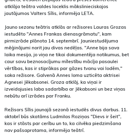
atklāja teātra valdes loceklis mākslinieciskajos
jautājumos Valters Sīlis, informēja LETA.
Jauno sezonu teātris atklās ar režisores Lauras Grozas
iestudēto "Annes Frankas dienasgrāmatu", kam
pirmizrāde plānota 14. septembrī. Jauniestudējuma
mēģinājumi norit jau divas nedēļas. "Anne bija sava
laika mesija, jo viņa ne tikai dokumentēja notikumus, bet
caur savu beznosacījumu mīlestību mācīja pasaulei
vērtības, kas ir stiprākas par gāzes tvanu vai lodēm,"
saka režisore. Galvenā Annes loma uzticēta aktrisei
Agnesei Jēkabsonei. Groza atklāj, ka viņai ir
izveidojusies laba sadarbība ar Jēkabsoni un bez viņas
nebūtu arī izrādes par Franku.
Režisors Sīlis jaunajā sezonā iestudēs divus darbus. 11.
oktobrī būs skatāms Ludmilas Roziņas "Dievs ir šeit",
kas ir stāsts par cerību un to, ka cilvēka piedzimšana
nav pašsaprotama, informēja teātrī.