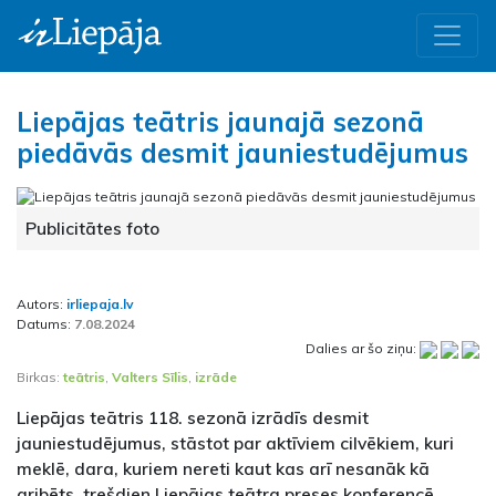
Liepājas teātris jaunajā sezonā
piedāvās desmit jauniestudējumus
Publicitātes foto
Autors:
irliepaja.lv
Datums:
7.08.2024
Dalies ar šo ziņu:
Birkas:
teātris
,
Valters Sīlis
,
izrāde
Liepājas teātris 118. sezonā izrādīs desmit
jauniestudējumus, stāstot par aktīviem cilvēkiem, kuri
meklē, dara, kuriem nereti kaut kas arī nesanāk kā
gribēts, trešdien Liepājas teātra preses konferencē