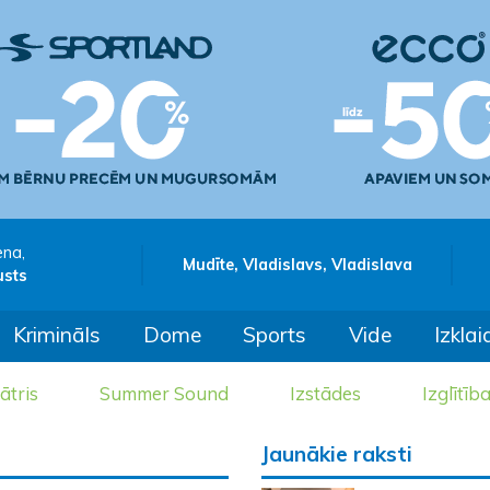
ena,
Mudīte, Vladislavs, Vladislava
usts
Krimināls
Dome
Sports
Vide
Izklai
ātris
Summer Sound
Izstādes
Izglītīb
Jaunākie raksti