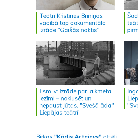
Teātrī Kristīnes Brīniņas
Šod
vadībā top dokumentāla
teā
izrāde "Gaišās naktis"
pir
Lsm.lv: Izrāde par laikmeta
Ing
iezīmi – noklusēt un
Liep
nepaust jūtas. "Svešā āda"
"Sv
Liepājas teātrī
Birkas
"Kārlis Artejevs"
attēli