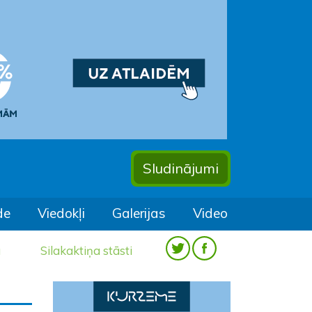
Sludinājumi
de
Viedokļi
Galerijas
Video
a
Silakaktiņa stāsti