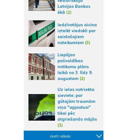
vēsturiskajā
Latvijas Bankas
ēkā
(1)
Iedzīvotājus aicina
izteikt viedokli par
saistošajiem
noteikumiem
(3)
Liepājas
pašvaldības
notikumu plāns
laikā no 3. līdz 9.
augustam
(2)
Uz ielas notriekta
sieviete; par
gūtajām traumām
viņa "apjautusi"
tikai pēc
atgriešanās mājās
(1)
skatīt nākošo