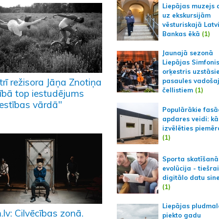
Liepājas muzejs 
uz ekskursijām
vēsturiskajā Latv
Bankas ēkā
(1)
Jaunajā sezonā
Liepājas Simfoni
orķestris uzstāsi
rī režisora Jāņa Znotiņa
pasaules vadoša
čellistiem
(1)
ībā top iestudējums
lestības vārdā"
Populārākie fas
apdares veidi: kā
izvēlēties piemēr
(1)
Sporta skatīšanā
evolūcija - tiešra
digitālo datu sin
(1)
Liepājas pludmal
lv: Cilvēcības zonā.
piekto gadu