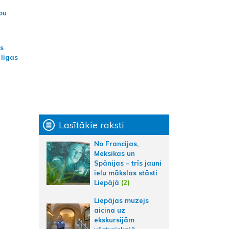
bu
as
 līgas
Lasītākie raksti
No Francijas,
Meksikas un
Spānijas – trīs jauni
ielu mākslas stāsti
Liepājā
(2)
Liepājas muzejs
aicina uz
ekskursijām