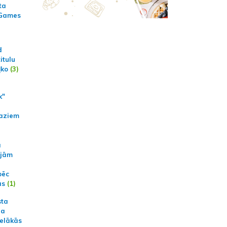
ta
 Games
d
itulu
ļko
(3)
k"
aziem
a
ajām
pēc
ās
(1)
sta
na
ielākās