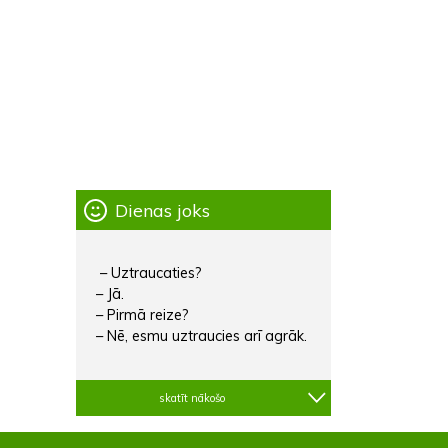
Dienas joks
– Uztraucaties?
– Jā.
– Pirmā reize?
– Nē, esmu uztraucies arī agrāk.
skatīt nākošo