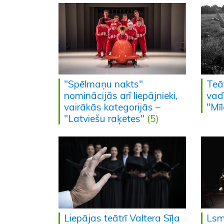
"Spēlmaņu nakts"
Teāt
nominācijās arī liepājnieki,
vad
vairākās kategorijās –
"Mī
"Latviešu raķetes"
(5)
Liepājas teātrī Valtera Sīļa
Lsm.