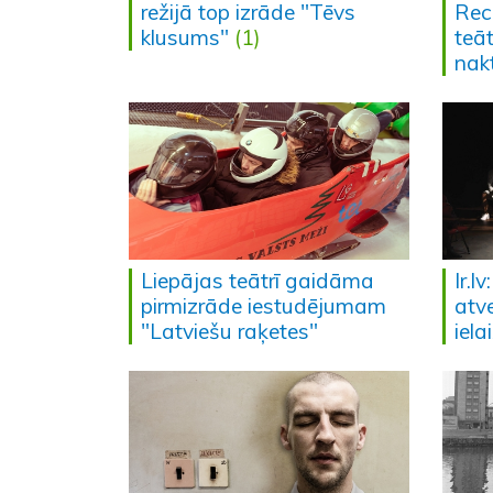
režijā top izrāde "Tēvs
Rec
klusums"
(1)
teāt
nakt
Liepājas teātrī gaidāma
Ir.l
pirmizrāde iestudējumam
atv
"Latviešu raķetes"
iela