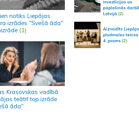
investīcijas un
paplašinās darbī
Latvijā
(2)
ien notiks Liepājas
tra izrādes "Svešā āda"
Aizvadīts Liepāj
mizrāde
(1)
pludmales tenisa
4. posms
(2)
as Krasovskas vadībā
ājas teātrī top izrāde
ešā āda"