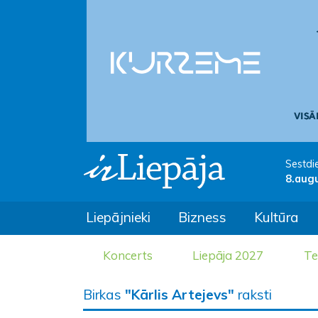
Sestdi
8.aug
Liepājnieki
Bizness
Kultūra
Koncerts
Liepāja 2027
Te
Birkas
"Kārlis Artejevs"
raksti