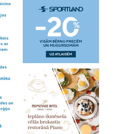
aicina
ijas
skais
es ar
jiem
ādes
otāko
s
ides un
erģija
ē