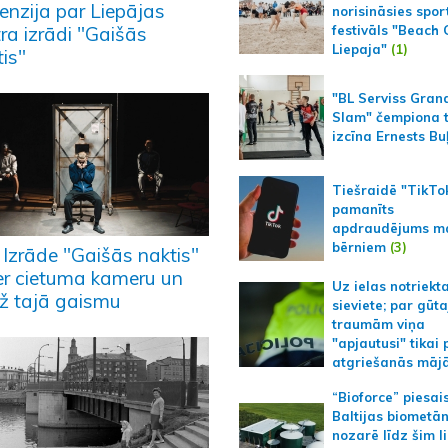
enzija par Liepājas
norisināsies spor
ra izrādi "Gaišās
festivāls "Beach
Liepaja"
(1)
is"
"BL Serviss Gran
Slam" čempiona t
izcīna Ernests Bu
Tiešraidē "TikTo
pamanīts
apdraudējums m
bērniem
(3)
v: Izrāde "Gaišās naktis"
er cietuma kameru un
Uz ielas notriekt
iž tajā gaismu
sieviete; par gūt
traumām viņa
"apjautusi" tikai 
atgriešanās māj
“Bioforce” piesai
Baltijas biometā
nozarē līdz šim l