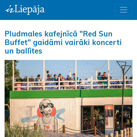
Pludmales kafejnīcā "Red Sun
Buffet" gaidāmi vairāki koncerti
un ballītes