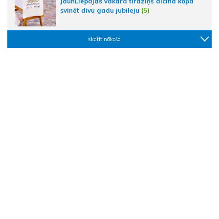
JaunLiepājas vakara tirdziņš aicina kopā
svinēt divu gadu jubileju
(5)
skatīt nākošo