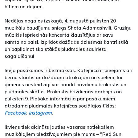
hītiem un dejām.
Nedēļas nogales izskaņā, 4. augustā pulksten 20
muzikālu baudījumu sniegs Shota Adamashvili. Gruzīņu
mūziķis iepriecinās koncerta klausītājus ar savu
samtaino balsi, izpildot dažādas dziesmas kantrī stilā
un papildinot skaistākās pludmales saulrieta
sagaidīšanu!
Ieeja pasākumos ir bezmaksas. Kafejnīcā ir pieejams arī
bērnu stūrītis ar dažādām atrakcijām un spēlēm, lai
ģimenes nesteidzīgi var baudīt brīvdienu brokastis un
pludmales skatus. Brokastis brīvdienās darbojas no
pulksten 9. Plašāka informācija par pasākumiem
atrodama pludmales kafejnīcas sociālajos tīklos:
Facebook
,
Instagram
.
Ikviens tiek aicināts ļauties vasaras notiekošiem
muzikālajiem piedzīvojumiem pie mums – "Red Sun