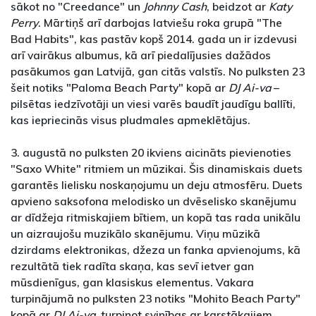
sākot no "Creedance" un
Johnny Cash
, beidzot ar
Katy
Perry
. Mārtiņš arī darbojas latviešu roka grupā "The
Bad Habits", kas pastāv kopš 2014. gada un ir izdevusi
arī vairākus albumus, kā arī piedalījusies dažādos
pasākumos gan Latvijā, gan citās valstīs. No pulksten 23
šeit notiks "Paloma Beach Party" kopā ar
DJ Ai-va
–
pilsētas iedzīvotāji un viesi varēs baudīt jaudīgu ballīti,
kas iepriecinās visus pludmales apmeklētājus.
3. augustā no pulksten 20 ikviens aicināts pievienoties
"Saxo White" ritmiem un mūzikai. Šis dinamiskais duets
garantēs lielisku noskaņojumu un deju atmosfēru. Duets
apvieno saksofona melodisko un dvēselisko skanējumu
ar dīdžeja ritmiskajiem bītiem, un kopā tas rada unikālu
un aizraujošu muzikālo skanējumu. Viņu mūzikā
dzirdams elektronikas, džeza un fanka apvienojums, kā
rezultātā tiek radīta skaņa, kas sevī ietver gan
mūsdienīgus, gan klasiskus elementus. Vakara
turpinājumā no pulksten 23 notiks "Mohito Beach Party"
kopā ar
DJ Ai-va
, turpinot svinības ar karstākajiem