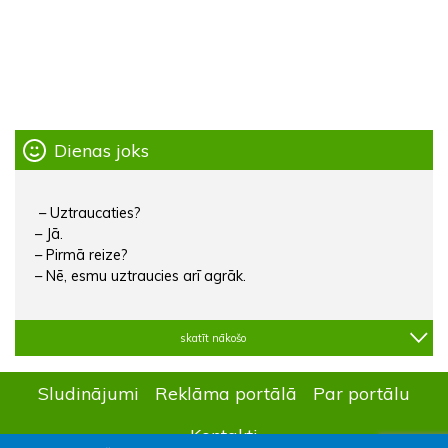
Dienas joks
– Uztraucaties?
– Jā.
– Pirmā reize?
– Nē, esmu uztraucies arī agrāk.
skatīt nākošo
Sludinājumi
Reklāma portālā
Par portālu
Kontakti