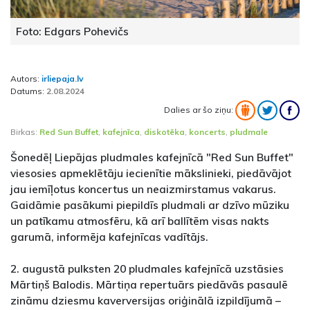
Foto: Edgars Pohevičs
Autors:
irliepaja.lv
Datums:
2.08.2024
Dalies ar šo ziņu:
Birkas:
Red Sun Buffet
,
kafejnīca
,
diskotēka
,
koncerts
,
pludmale
Šonedēļ Liepājas pludmales kafejnīcā "Red Sun Buffet"
viesosies apmeklētāju iecienītie mākslinieki, piedāvājot
jau iemīļotus koncertus un neaizmirstamus vakarus.
Gaidāmie pasākumi piepildīs pludmali ar dzīvo mūziku
un patīkamu atmosfēru, kā arī ballītēm visas nakts
garumā, informēja kafejnīcas vadītājs.
2. augustā pulksten 20 pludmales kafejnīcā uzstāsies
Mārtiņš Balodis. Mārtiņa repertuārs piedāvās pasaulē
zināmu dziesmu kaverversijas oriģinālā izpildījumā –