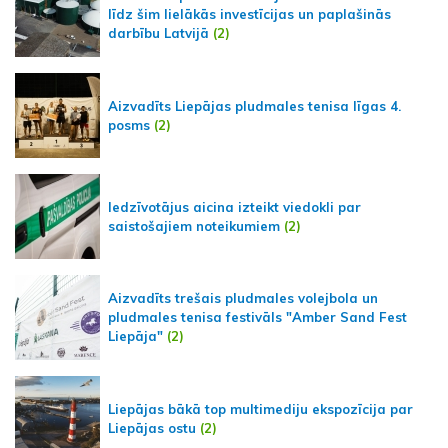
līdz šim lielākās investīcijas un paplašinās
darbību Latvijā
(2)
Aizvadīts Liepājas pludmales tenisa līgas 4.
posms
(2)
Iedzīvotājus aicina izteikt viedokli par
saistošajiem noteikumiem
(2)
Aizvadīts trešais pludmales volejbola un
pludmales tenisa festivāls "Amber Sand Fest
Liepāja"
(2)
Liepājas bākā top multimediju ekspozīcija par
Liepājas ostu
(2)