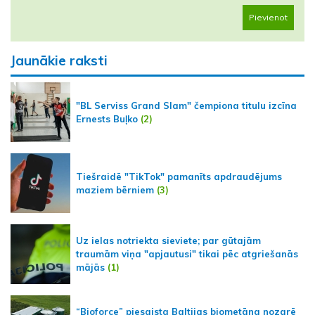
Pievienot
Jaunākie raksti
"BL Serviss Grand Slam" čempiona titulu izcīna
Ernests Buļko
(2)
Tiešraidē "TikTok" pamanīts apdraudējums
maziem bērniem
(3)
Uz ielas notriekta sieviete; par gūtajām
traumām viņa "apjautusi" tikai pēc atgriešanās
mājās
(1)
“Bioforce” piesaista Baltijas biometāna nozarē