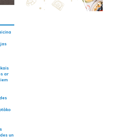
aicina
ijas
skais
es ar
jiem
ādes
otāko
s
ides un