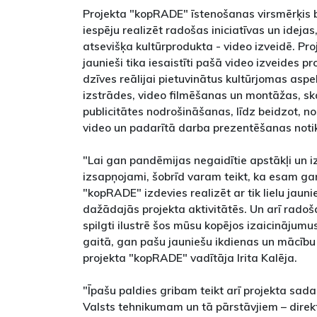
Projekta "kopRADE" īstenošanas virsmērķis b
iespēju realizēt radošas iniciatīvas un idejas
atsevišķa kultūrprodukta - video izveidē. Proj
jaunieši tika iesaistīti pašā video izveides 
dzīves reālijai pietuvinātus kultūrjomas aspe
izstrādes, video filmēšanas un montāžas, sk
publicitātes nodrošināšanas, līdz beidzot, n
video un padarītā darba prezentēšanas noti
"Lai gan pandēmijas negaidītie apstākļi un i
izsapņojami, šobrīd varam teikt, ka esam gan
"kopRADE" izdevies realizēt ar tik lielu jaunie
dažādajās projekta aktivitātēs. Un arī radoš
spilgti ilustrē šos mūsu kopējos izaicinājumu
gaitā, gan pašu jauniešu ikdienas un mācību
projekta "kopRADE" vadītāja Irita Kalēja.
"Īpašu paldies gribam teikt arī projekta sad
Valsts tehnikumam un tā pārstāvjiem – dir