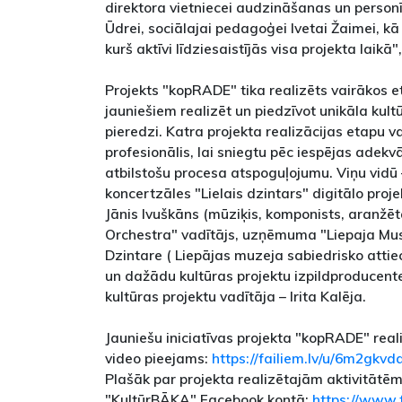
direktora vietniecei audzināšanas un personī
Ūdrei, sociālajai pedagoģei Ivetai Žaimei, kā
kurš aktīvi līdziesaistījās visa projekta laikā",
Projekts "kopRADE" tika realizēts vairākos e
jauniešiem realizēt un piedzīvot unikāla kul
pieredzi. Katra projekta realizācijas etapu 
profesionālis, lai sniegtu pēc iespējas adekv
atbilstošu procesa atspoguļojumu. Viņu vidū –
koncertzāles "Lielais dzintars" digitālo proje
Jānis Ivuškāns (mūziķis, komponists, aranžēt
Orchestra" vadītājs, uzņēmuma "Liepaja Musi
Dzintare ( Liepājas muzeja sabiedrisko attie
un dažādu kultūras projektu izpildproducente
kultūras projektu vadītāja – Irita Kalēja.
Jauniešu iniciatīvas projekta "kopRADE" reali
video pieejams:
https://failiem.lv/u/6m2gkvd
Plašāk par projekta realizētajām aktivitātēm 
"KultūrBĀKA" Facebook kontā:
https://www.