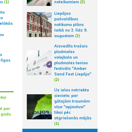
noteikumiem
(3)
ās
(1)
sta
Liepājas
na
pašvaldības
ielākās
notikumu plāns
laikā no 3. līdz 9.
bu
augustam
(2)
Aizvadīts trešais
pludmales
as
volejbola un
 līgas
pludmales tenisa
festivāls "Amber
Sand Fest Liepāja"
(2)
Uz ielas notriekta
sieviete; par
kņi
gūtajām traumām
viņa "apjautusi"
ūt par
tikai pēc
8 gadu
atgriešanās mājās
(1)