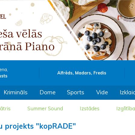
ena,
Alfrēds, Madars, Fredis
usts
Krimināls
Dome
Sports
Vide
Izklai
ātris
Summer Sound
Izstādes
Izglītīb
vu projekts "kopRADE"