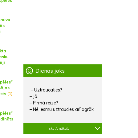
spēles"
Lauvu
nās
i
kta
asku
āji
Dienas joks
spēles"
pājas
– Uztraucaties?
sts
(1)
– Jā.
– Pirmā reize?
– Nē, esmu uztraucies arī agrāk.
spēles"
udināts
skatīt nākošo