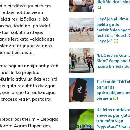
digitālo datu sin
ija piedāvāt jauniešiem
(1)
, iedzīvinot tās viena
ekta realizācijas laikā
Liepājas pludmal
piekto gadu
procesā, tādejādi parādot
norisināsies spor
ktus, sākot no idejas
festivāls "Beach
aņas ieraksta veidošanas,
Liepaja"
(1)
oslēdzot ar jaunizveidotā
kumu tiešsaistē.
"BL Serviss Gran
Slam" čempiona t
zaicinājumi nebija pat prātā
izcīna Ernests Bu
darīti, ka projektu
šu iniciatīvu un līdziesaisti
Tiešraidē "TikTo
ais gala rezultāts diezgan
pamanīts
s gan projekta realizācijas
apdraudējums m
bērniem
(3)
 procesa vidē", pastāsta
Uz ielas notriekt
sieviete; par gūt
arbības partnerim – Liepājas
traumām viņa
ektoram Agrim Rupertam,
"apjautusi" tikai 