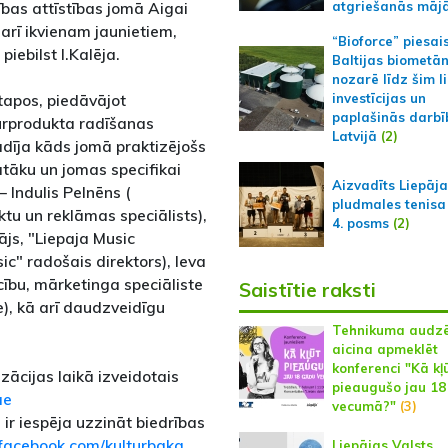
bas attīstības jomā Aigai
atgriešanās māj
 arī ikvienam jaunietiem,
“Bioforce” piesai
 piebilst I.Kalēja.
Baltijas biometā
nozarē līdz šim l
tapos, piedāvājot
investīcijas un
paplašinās darbī
tūrprodukta radīšanas
Latvijā
(2)
vadīja kāds jomā praktizējošs
ātāku un jomas specifikai
Aizvadīts Liepāj
 Indulis Pelnēns (
pludmales tenisa
ktu un reklāmas speciālists),
4. posms
(2)
ājs, "Liepaja Music
c" radošais direktors), Ieva
cību, mārketinga speciāliste
Saistītie raksti
), kā arī daudzveidīgu
Tehnikuma audzē
aicina apmeklēt
konferenci "Kā kļ
zācijas laikā izveidotais
pieaugušo jau 1
ae
vecumā?"
(3)
ir iespēja uzzināt biedrības
facebook.com/kulturbaka
Liepājas Valsts