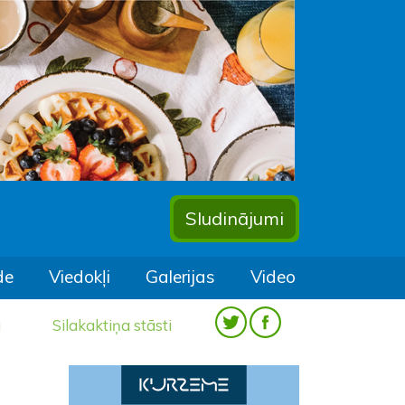
Sludinājumi
de
Viedokļi
Galerijas
Video
a
Silakaktiņa stāsti