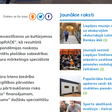
Jaunākie raksti
Dalies ar šo ziņu:
Liepājas muzejs 
uz ekskursijām
vēsturiskajā Latv
iesaistīšanos un kultūrjomas
Bankas ēkā
(1)
"kopRADE", kā rezultātā
n pandēmijas noskaņu
Jaunajā sezonā
ntēts plašākai sabiedrībai,
Liepājas Simfoni
tura mārketinga speciāliste
orķestris uzstāsi
pasaules vadoša
čellistiem
(1)
ra īsteno biedrība
Populārākie fas
zglītības pārvaldes
apdares veidi: kā
bu pārtraukšanas riska
izvēlēties piemēr
(1)
ktos" finansējumam,
ikums" dažādu specialitāšu
Sporta skatīšanā
evolūcija - tiešra