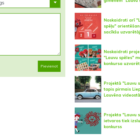
ģimenēm "Lauvu 
Noskaidroti arī "
spēļu" orientēša
sacīkšu uzvarētāj
Noskaidroti proje
"Lauvu spēles" m
konkursa uzvarēt
Pievienot
Projektā "Lauvu 
tapis pirmais Lie
Lauvēna videostā
Projekta "Lauvu 
ietvaros tiek izsl
konkurss