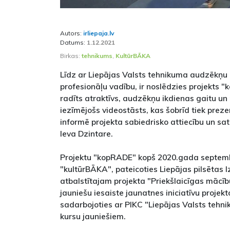
Autors:
irliepaja.lv
Datums:
1.12.2021
Birkas:
tehnikums
,
KultūrBĀKA
Līdz ar Liepājas Valsts tehnikuma audzēkņu 
profesionāļu vadību, ir noslēdzies projekts 
radīts atraktīvs, audzēkņu ikdienas gaitu u
iezīmējošs videostāsts, kas šobrīd tiek preze
informē projekta sabiedrisko attiecību un sa
Ieva Dzintare.
Projektu "kopRADE" kopš 2020.gada septemb
"kultūrBĀKA", pateicoties Liepājas pilsētas I
atbalstītajam projekta "Priekšlaicīgas mācī
jauniešu iesaiste jaunatnes iniciatīvu proje
sadarbojoties ar PIKC "Liepājas Valsts tehn
kursu jauniešiem.