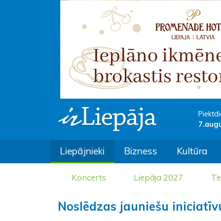
Piektdi
7.aug
Liepājnieki
Bizness
Kultūra
Koncerts
Liepāja 2027
Te
Noslēdzas jauniešu iniciatī