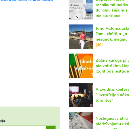
tehnikumā notiks
dūraiņu šūšanas
meistarklase
Jana Valančausk
Esmu cīnītāja. Ja
nesanāk, mēģinu 
(49)
Zaļais karogs plī
pie vairākām Lie
izglītības iestād
Aizvadīta konfer
"Investīcijas nāk
talantos"
Noslēgusies otrā
eju:
piedzīvojumu akti