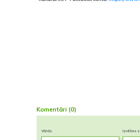
Komentāri (0)
Vārds:
Izvēlies s