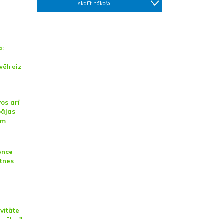
skatīt nākošo
a:
vēlreiz
vos arī
pājas
ēm
ence
otnes
vitāte