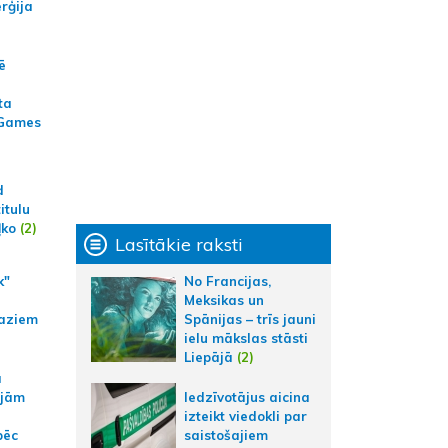
erģija
ē
ta
 Games
d
itulu
ļko
(2)
Lasītākie raksti
No Francijas,
k"
Meksikas un
Spānijas – trīs jauni
aziem
ielu mākslas stāsti
Liepājā
(2)
a
Iedzīvotājus aicina
ajām
izteikt viedokli par
saistošajiem
pēc