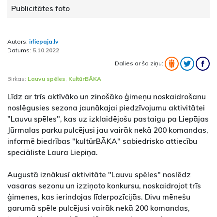
Publicitātes foto
Autors:
irliepaja.lv
Datums:
5.10.2022
Dalies ar šo ziņu:
Birkas:
Lauvu spēles
,
KultūrBĀKA
Līdz ar trīs aktīvāko un zinošāko ģimeņu noskaidrošanu
noslēgusies sezona jaunākajai piedzīvojumu aktivitātei
"Lauvu spēles", kas uz izklaidējošu pastaigu pa Liepājas
Jūrmalas parku pulcējusi jau vairāk nekā 200 komandas,
informē biedrības "kultūrBĀKA" sabiedrisko attiecību
speciāliste Laura Liepiņa.
Augustā iznākusī aktivitāte "Lauvu spēles" noslēdz
vasaras sezonu un izziņoto konkursu, noskaidrojot trīs
ģimenes, kas ierindojas līderpozīcijās. Divu mēnešu
garumā spēle pulcējusi vairāk nekā 200 komandas,