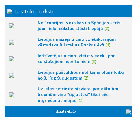
Lasītākie raksti
No Francijas, Meksikas un Spānijas – trīs
jauni ielu mākslas stāsti Liepājā
(2)
Liepājas muzejs aicina uz ekskursijām
vēsturiskajā Latvijas Bankas ēkā
(1)
Iedzīvotājus aicina izteikt viedokli par
saistošajiem noteikumiem
(3)
Liepājas pašvaldības notikumu plāns laikā
no 3. līdz 9. augustam
(2)
Uz ielas notriekta sieviete; par gūtajām
traumām viņa "apjautusi" tikai pēc
atgriešanās mājās
(1)
skatīt nākošo