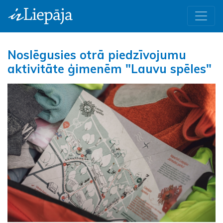
Noslēgusies otrā piedzīvojumu
aktivitāte ģimenēm "Lauvu spēles"