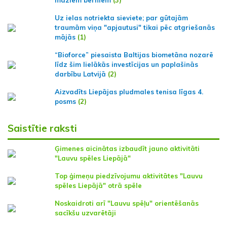
maziem bērniem
(3)
Uz ielas notriekta sieviete; par gūtajām
traumām viņa "apjautusi" tikai pēc atgriešanās
mājās
(1)
“Bioforce” piesaista Baltijas biometāna nozarē
līdz šim lielākās investīcijas un paplašinās
darbību Latvijā
(2)
Aizvadīts Liepājas pludmales tenisa līgas 4.
posms
(2)
Saistītie raksti
Ģimenes aicinātas izbaudīt jauno aktivitāti
"Lauvu spēles Liepājā"
Top ģimeņu piedzīvojumu aktivitātes "Lauvu
spēles Liepājā" otrā spēle
Noskaidroti arī "Lauvu spēļu" orientēšanās
sacīkšu uzvarētāji