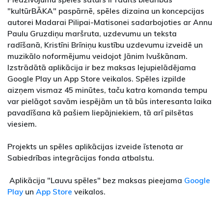
"kultūrBĀKA" paspārnē, spēles dizaina un koncepcijas
autorei Madarai Pilipai-Matisonei sadarbojoties ar Annu
Paulu Gruzdiņu maršruta, uzdevumu un teksta
radīšanā, Kristīni Brīniņu kustību uzdevumu izveidē un
muzikālo noformējumu veidojot Jānim Ivuškānam.
Izstrādātā aplikācija ir bez maksas lejupielādējama
Google Play un App Store veikalos. Spēles izpilde
aizņem vismaz 45 minūtes, taču katra komanda tempu
var pielāgot savām iespējām un tā būs interesanta laika
pavadīšana kā pašiem liepājniekiem, tā arī pilsētas
viesiem.
Projekts un spēles aplikācijas izveide īstenota ar
Sabiedrības integrācijas fonda atbalstu.
Aplikācija "Lauvu spēles" bez maksas pieejama
Google
Play
un
App Store
veikalos.