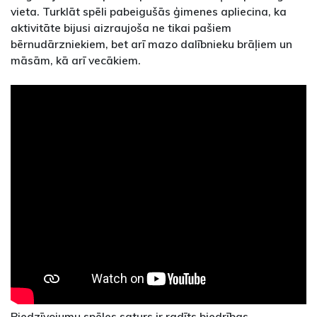
vieta. Turklāt spēli pabeigušās ģimenes apliecina, ka
aktivitāte bijusi aizraujoša ne tikai pašiem
bērnudārzniekiem, bet arī mazo dalībnieku brāļiem un
māsām, kā arī vecākiem.
Piedzīvojumu spēles saturs ir radīts biedrības