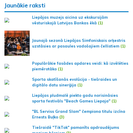
Jaunākie raksti
Liepājas muzejs aicina uz ekskursijām
vēsturiskajā Latvijas Bankas ēkā
(1)
Jaunajā sezonā Liepājas Simfoniskais orķestris
uzstāsies ar pasaules vadošajiem čellistiem
(1)
Populārākie fasādes apdares veidi: kā izvēlēties
piemērotāko
(1)
Sporta skatīšanās evolūcija - tiešraides un
digitālo datu sinerģija
(1)
Liepājas pludmalē piekto gadu norisināsies
sporta festivāls "Beach Games Liepaja"
(1)
"BL Serviss Grand Slam" čempiona titulu izcīna
Ernests Buļko
(3)
Tiešraidē "TikTok" pamanīts apdraudējums