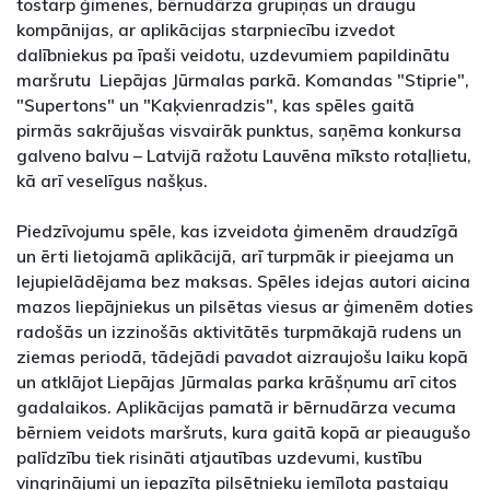
tostarp ģimenes, bērnudārza grupiņas un draugu
kompānijas, ar aplikācijas starpniecību izvedot
dalībniekus pa īpaši veidotu, uzdevumiem papildinātu
maršrutu Liepājas Jūrmalas parkā. Komandas "Stiprie",
"Supertons" un "Kaķvienradzis", kas spēles gaitā
pirmās sakrājušas visvairāk punktus, saņēma konkursa
galveno balvu – Latvijā ražotu Lauvēna mīksto rotaļlietu,
kā arī veselīgus našķus.
Piedzīvojumu spēle, kas izveidota ģimenēm draudzīgā
un ērti lietojamā aplikācijā, arī turpmāk ir pieejama un
lejupielādējama bez maksas. Spēles idejas autori aicina
mazos liepājniekus un pilsētas viesus ar ģimenēm doties
radošās un izzinošās aktivitātēs turpmākajā rudens un
ziemas periodā, tādejādi pavadot aizraujošu laiku kopā
un atklājot Liepājas Jūrmalas parka krāšņumu arī citos
gadalaikos. Aplikācijas pamatā ir bērnudārza vecuma
bērniem veidots maršruts, kura gaitā kopā ar pieaugušo
palīdzību tiek risināti atjautības uzdevumi, kustību
vingrinājumi un iepazīta pilsētnieku iemīļota pastaigu