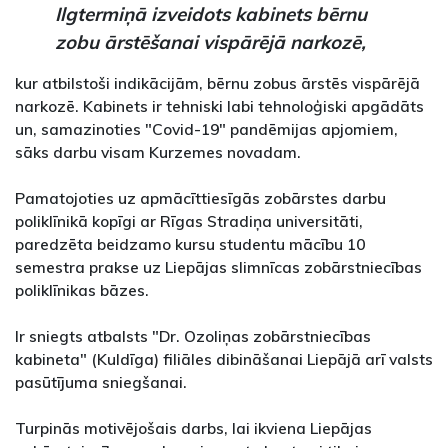
Ilgtermiņā izveidots kabinets bērnu
zobu ārstēšanai vispārējā narkozē,
kur atbilstoši indikācijām, bērnu zobus ārstēs vispārējā
narkozē. Kabinets ir tehniski labi tehnoloģiski apgādāts
un, samazinoties "Covid-19" pandēmijas apjomiem,
sāks darbu visam Kurzemes novadam.
Pamatojoties uz apmācīttiesīgās zobārstes darbu
poliklīnikā kopīgi ar Rīgas Stradiņa universitāti,
paredzēta beidzamo kursu studentu mācību 10
semestra prakse uz Liepājas slimnīcas zobārstniecības
poliklīnikas bāzes.
Ir sniegts atbalsts "Dr. Ozoliņas zobārstniecības
kabineta" (Kuldīga) filiāles dibināšanai Liepājā arī valsts
pasūtījuma sniegšanai.
Turpinās motivējošais darbs, lai ikviena Liepājas