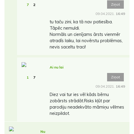
Ziņot
7
2
09.04.2021.
16:49
tu taču zini, ka tā nav patiesība.
Tāpēc nemuldi.
Normāls un cienījams ārsts vienmēr
atradīs laiku, lai novērstu problēmas,
nevis saceltu traci!
Ai nu lai
Ziņot
1
7
09.04.2021.
16:49
Diez vai tur ies vēl kāds bērnu
zobārsts strādāt.Risks kļūt par
parodiju neadekvāto māmiņu vēlmes
neizpildot.
Nu