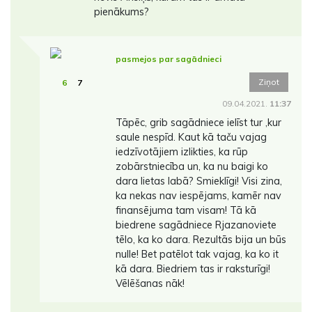
pienākums?
pasmejos par sagādnieci
Ziņot
6
7
09.04.2021.
11:37
Tāpēc, grib sagādniece ielīst tur ,kur
saule nespīd. Kaut kā taču vajag
iedzīvotājiem izlikties, ka rūp
zobārstniecība un, ka nu baigi ko
dara lietas labā? Smieklīgi! Visi zina,
ka nekas nav iespējams, kamēr nav
finansējuma tam visam! Tā kā
biedrene sagādniece Rjazanoviete
tēlo, ka ko dara. Rezultās bija un būs
nulle! Bet patēlot tak vajag, ka ko it
kā dara. Biedriem tas ir raksturīgi!
Vēlēšanas nāk!