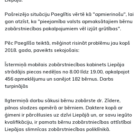
Pašreizējo situāciju Paeglītis vērtē kā "apmierinošu", lai
gan atzīst, ka "pieejamība valsts apmaksātajiem bērnu
zobārstniecības pakalpojumiem vēl izjūt grūtības".
Pēc Paeglīša teiktā, mēģinot risināt problēmu jau kopš
2018. gada, paveikts sekojošais:
Īstermiņā mobilais zobārstniecības kabinets Liepāja
strādājis piecas nedēļas no 8.00 līdz 19.00, apkalpojot
456 apmeklējumu un sanējot 182 bērnus. Darbs
turpinājās
Ilgtermiņā darbu sākusi bērnu zobārste dr. Zīdere,
pilnas slodzes apmērā ar bērniem. Daktere kopā ar
ģimeni ir pārcēlusies uz dzīvi Liepājā un, ar savu iegūto
kvalifikāciju, ir pamats bērnu zobārstniecības attīstībai
Liepājas slimnīcas zobārstniecības poliklīnikā.