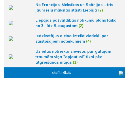
No Francijas, Meksikas un Spānijas – trīs
jauni ielu mākslas stāsti Liepājā
(2)
Liepājas pašvaldības notikumu plāns laikā
no 3. līdz 9. augustam
(2)
Iedzīvotājus aicina izteikt viedokli par
saistošajiem noteikumiem
(4)
Uz ielas notriekta sieviete; par gūtajām
traumām viņa "apjautusi" tikai pēc
atgriešanās mājās
(1)
skatīt nākošo