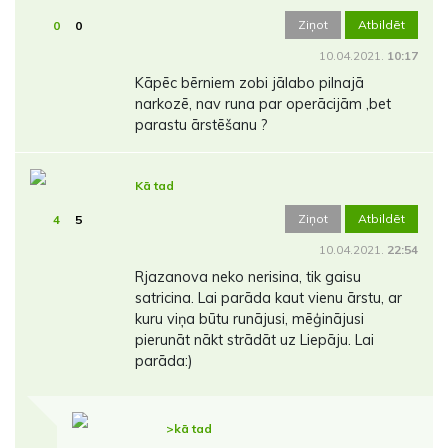
Ziņot
Atbildēt
0
0
10.04.2021.
10:17
Kāpēc bērniem zobi jālabo pilnajā
narkozē, nav runa par operācijām ,bet
parastu ārstēšanu ?
Kā tad
Ziņot
Atbildēt
4
5
10.04.2021.
22:54
Rjazanova neko nerisina, tik gaisu
satricina. Lai parāda kaut vienu ārstu, ar
kuru viņa būtu runājusi, mēģinājusi
pierunāt nākt strādāt uz Liepāju. Lai
parāda:)
>kā tad