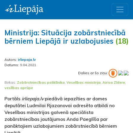
Ministrija: Situācija zobārstniecībā
bērniem Liepājā ir uzlabojusies
(18)
Autors:
irliepaja.lv
Datums:
9.04.2021
Dalies ar šo ziņu:
Birkas:
Zobārstniecības poliklīnika
,
Veselības ministrija
,
Airisa Zīdere
,
veslības aprūpe
Portāls
irliepaja.lv
piedāvā iepazīties ar domes
deputātei Ludmilai Rjazanovai adresēto atbildi no
Veselības ministrijas galvenā speciālista
zobārstniecības jautājumos Anda Paeglīša par
panāktajiem uzlabojumiem zobārstniecībā bērniem
Liepājā.