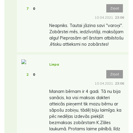
Ziņot
7
0
10.04.2021.
23:06
Neapniks. Tautai jāzina savi "varoņi".
Zobārstei mēs, iedzīvotāji, maksājam
algu! Pieprasām arī ārstam atbilstošu
,ētisku attieksmi no zobārstes!
Liepa
Ziņot
2
0
10.04.2021.
23:06
Manam bērnam ir 4 gadi. Tā nu bija
sanācis, ka visi maksas dakteri
atteicās pieņemt tik mazu bērnu ar
sāpošu zobiņu, tādēļ biju laimīga, ka
pēc nedēļas izdevās piekļūt
bezmaksas zobārstam K.Zāles
laukumā. Protams laime pilnībā, līdz