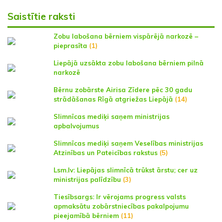
Saistītie raksti
Zobu labošana bērniem vispārējā narkozē –
pieprasīta
(1)
Liepājā uzsākta zobu labošana bērniem pilnā
narkozē
Bērnu zobārste Airisa Zīdere pēc 30 gadu
strādāšanas Rīgā atgriežas Liepājā
(14)
Slimnīcas mediķi saņem ministrijas
apbalvojumus
Slimnīcas mediķi saņem Veselības ministrijas
Atzinības un Pateicības rakstus
(5)
Lsm.lv: Liepājas slimnīcā trūkst ārstu; cer uz
ministrijas palīdzību
(3)
Tiesībsargs: Ir vērojams progress valsts
apmaksātu zobārstniecības pakalpojumu
pieejamībā bērniem
(11)