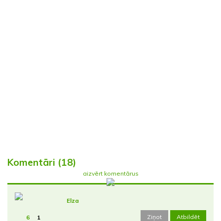
Komentāri (18)
aizvērt komentārus
Elza
Ziņot
Atbildēt
6
1