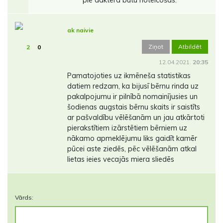
ak naivie
Ziņot
Atbildēt
2
0
12.04.2021.
20:35
Pamatojoties uz ikmēneša statistikas
datiem redzam, ka bijusī bērnu rinda uz
pakalpojumu ir pilnībā nomainījusies un
šodienas augstais bērnu skaits ir saistīts
ar pašvaldību vēlēšanām un jau atkārtoti
pierakstītiem izārstētiem bērniem uz
nākamo apmeklējumu liks gaidīt kamēr
pūcei aste ziedēs, pēc vēlēšanām atkal
lietas ieies vecajās miera sliedēs
Vārds: