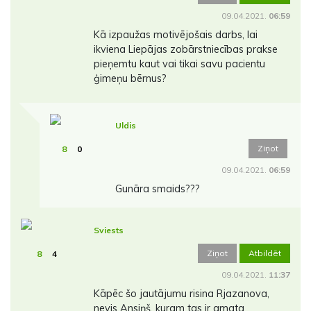
09.04.2021.
06:59
Kā izpaužas motivējošais darbs, lai
ikviena Liepājas zobārstniecības prakse
pieņemtu kaut vai tikai savu pacientu
ģimeņu bērnus?
Uldis
Ziņot
8
0
09.04.2021.
06:59
Gunāra smaids???
Sviests
Ziņot
Atbildēt
8
4
09.04.2021.
11:37
Kāpēc šo jautājumu risina Rjazanova,
nevis Ansiņš, kuram tas ir amata