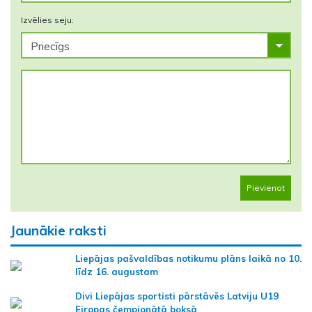
Izvēlies seju:
Pievienot
Jaunākie raksti
Liepājas pašvaldības notikumu plāns laikā no 10.
līdz 16. augustam
Divi Liepājas sportisti pārstāvēs Latviju U19
Eiropas čempionātā boksā