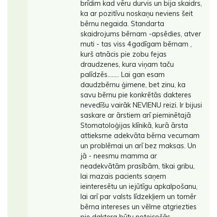
brīdim kad vēru durvis un bija skaidrs,
ka ar pozitīvu noskaņu neviens šeit
bērnu negaida. Standarta
skaidrojums bērnam -apsēdies, atver
muti - tas viss 4gadīgam bērnam ,
kurš atnācis pie zobu fejas
draudzenes, kura viņam taču
palīdzēs........ Lai gan esam
daudzbērnu ģimene, bet zinu, ka
savu bērnu pie konkrētās dakteres
nevedīšu vairāk NEVIENU reizi. Ir bijusi
saskare ar ārstiem arī pieminētajā
Stomatoloģijas klīnikā, kurā ārsta
attieksme adekvāta bērna vecumam
un problēmai un arī bez maksas. Un
jā - neesmu mamma ar
neadekvātām prasībām, tikai gribu,
lai mazais pacients saņem
ieinteresētu un iejūtīgu apkalpošanu,
lai arī par valsts līdzekļiem un tomēr
bērna intereses un vēlme atgriezties
pie daktera būtu noteicošās.