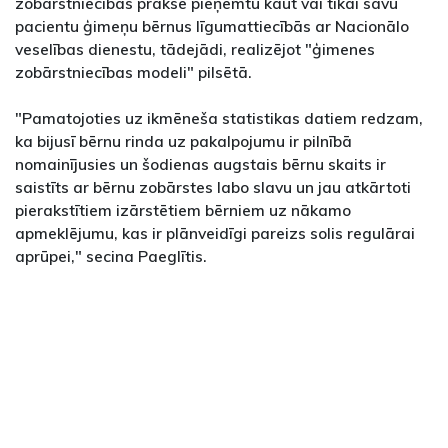
zobārstniecības prakse pieņemtu kaut vai tikai savu
pacientu ģimeņu bērnus līgumattiecībās ar Nacionālo
veselības dienestu, tādejādi, realizējot "ģimenes
zobārstniecības modeli" pilsētā.
"Pamatojoties uz ikmēneša statistikas datiem redzam,
ka bijusī bērnu rinda uz pakalpojumu ir pilnībā
nomainījusies un šodienas augstais bērnu skaits ir
saistīts ar bērnu zobārstes labo slavu un jau atkārtoti
pierakstītiem izārstētiem bērniem uz nākamo
apmeklējumu, kas ir plānveidīgi pareizs solis regulārai
aprūpei," secina Paeglītis.