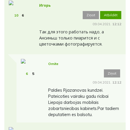
Игорь
Ziņot
Atbildēt
10
6
09.04.2021.
12:12
Так для этого работать надо, а
Ансиньш только пиарится и с
цветочками фотографируется.
Omite
Ziņot
6
5
09.04.2021.
12:12
Paldies Rjazanovas kundzei.
Pateicoties vairaku gadu ricibai
Liepaja darbojas mobilais
zobartsniecibas kabinets.Par tadiem
deputatiem es balsotu.