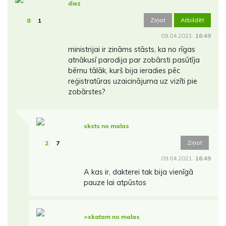
diez
Ziņot
Atbildēt
8
1
09.04.2021.
16:49
ministrijai ir zināms stāsts, ka no rīgas
atnākusī parodija par zobārsti pasūtīja
bērnu tālāk, kurš bija ieradies pēc
reģistratūras uzaicinājuma uz vizīti pie
zobārstes?
sksts no malas
Ziņot
2
7
09.04.2021.
16:49
A kas ir, dakterei tak bija vienīgā
pauze lai atpūstos
>skatam no malas