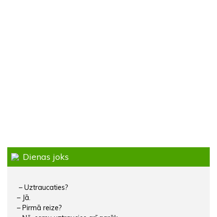
Dienas joks
– Uztraucaties?
– Jā.
– Pirmā reize?