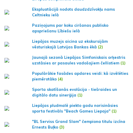
Ekspluatācijā nodots daudzdzīvokļu nams
Celtnieku ielā
Paziņojums par koku ciršanas publisko
apspriešanu Lībiešu ielā
Liepājas muzejs aicina uz ekskursijām
vēsturiskajā Latvijas Bankas ēkā
(2)
Jaunajā sezonā Liepājas Simfoniskais orķestris
uzstāsies ar pasaules vadošajiem čellistiem
(1)
Populārākie fasādes apdares veidi: kā izvēlēties
piemērotāko
(4)
Sporta skatīšanās evolūcija - tiešraides un
digitālo datu sinerģija
(1)
Liepājas pludmalē piekto gadu norisināsies
sporta festivāls "Beach Games Liepaja"
(1)
"BL Serviss Grand Slam" čempiona titulu izcīna
Ernests Buļko
(3)