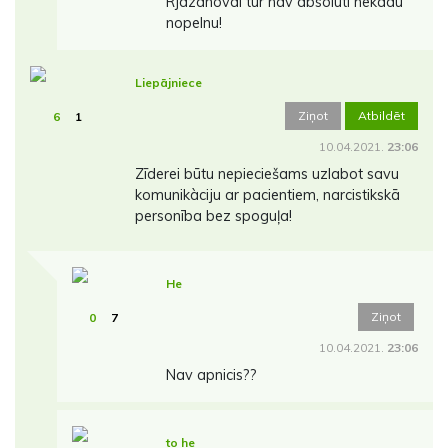
Rjazanovai tur nav absolūti nekādu
nopelnu!
Liepājniece
Ziņot
Atbildēt
6
1
10.04.2021.
23:06
Zīderei būtu nepieciešams uzlabot savu
komunikàciju ar pacientiem, narcistikskā
personība bez spoguļa!
He
Ziņot
0
7
10.04.2021.
23:06
Nav apnicis??
to he