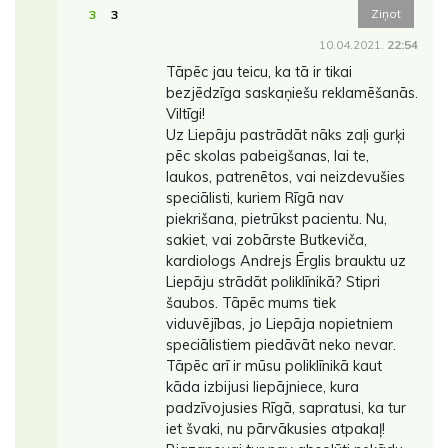
Ziņot
3
3
10.04.2021.
22:54
Tāpēc jau teicu, ka tā ir tikai
bezjēdzīga saskaņiešu reklamēšanās.
Viltīgi!
Uz Liepāju pastrādāt nāks zaļi gurķi
pēc skolas pabeigšanas, lai te,
laukos, patrenētos, vai neizdevušies
speciālisti, kuriem Rīgā nav
piekrišana, pietrūkst pacientu. Nu,
sakiet, vai zobārste Butkeviča,
kardiologs Andrejs Ērglis brauktu uz
Liepāju strādāt poliklīnikā? Stipri
šaubos. Tāpēc mums tiek
viduvējības, jo Liepāja nopietniem
speciālistiem piedāvāt neko nevar.
Tāpēc arī ir mūsu poliklīnikā kaut
kāda izbijusi liepājniece, kura
padzīvojusies Rīgā, sapratusi, ka tur
iet švaki, nu pārvākusies atpakaļ!