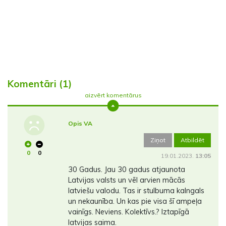
Komentāri (1)
aizvērt komentārus
Opis VA
Ziņot
Atbildēt
0
0
19.01.2023.
13:05
30 Gadus. Jau 30 gadus atjaunota
Latvijas valsts un vēl arvien mācās
latviešu valodu. Tas ir stulbuma kalngals
un nekaunība. Un kas pie visa šī ampeļa
vainīgs. Neviens. Kolektīvs.? Iztapīgā
latvijas saima.