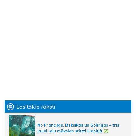
Lasītākie raksti
No Francijas, Meksikas un Spānijas – trīs
jauni ielu mākslas stāsti Liepājā
(2)