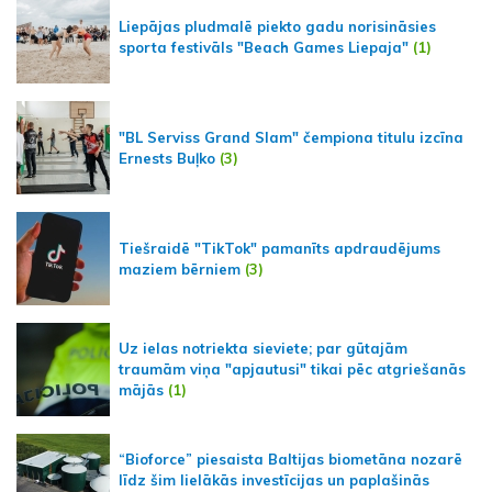
Liepājas pludmalē piekto gadu norisināsies
sporta festivāls "Beach Games Liepaja"
(1)
"BL Serviss Grand Slam" čempiona titulu izcīna
Ernests Buļko
(3)
Tiešraidē "TikTok" pamanīts apdraudējums
maziem bērniem
(3)
Uz ielas notriekta sieviete; par gūtajām
traumām viņa "apjautusi" tikai pēc atgriešanās
mājās
(1)
“Bioforce” piesaista Baltijas biometāna nozarē
līdz šim lielākās investīcijas un paplašinās