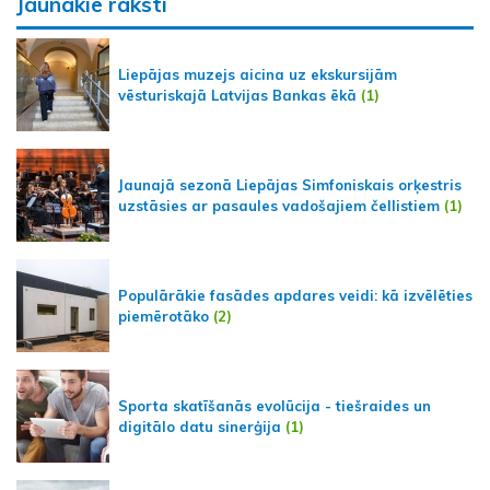
Jaunākie raksti
Liepājas muzejs aicina uz ekskursijām
vēsturiskajā Latvijas Bankas ēkā
(1)
Jaunajā sezonā Liepājas Simfoniskais orķestris
uzstāsies ar pasaules vadošajiem čellistiem
(1)
Populārākie fasādes apdares veidi: kā izvēlēties
piemērotāko
(2)
Sporta skatīšanās evolūcija - tiešraides un
digitālo datu sinerģija
(1)