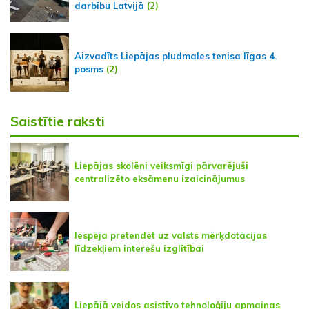
darbību Latvijā
(2)
Aizvadīts Liepājas pludmales tenisa līgas 4.
posms
(2)
Saistītie raksti
Liepājas skolēni veiksmīgi pārvarējuši
centralizēto eksāmenu izaicinājumus
Iespēja pretendēt uz valsts mērķdotācijas
līdzekļiem interešu izglītībai
Liepājā veidos asistīvo tehnoloģiju apmaiņas