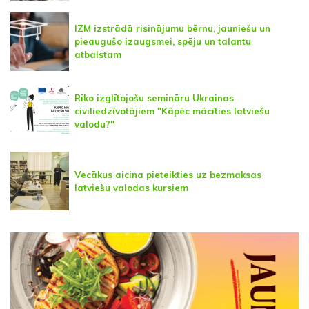
IZM izstrādā risinājumu bērnu, jauniešu un
pieaugušo izaugsmei, spēju un talantu
atbalstam
Rīko izglītojošu semināru Ukrainas
civiliedzīvotājiem "Kāpēc mācīties latviešu
valodu?"
Vecākus aicina pieteikties uz bezmaksas
latviešu valodas kursiem