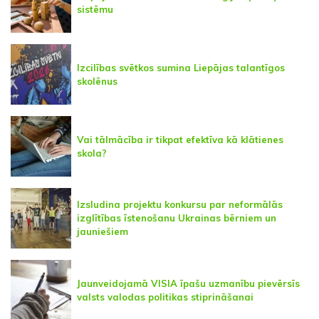
sistēmu
Izcilības svētkos sumina Liepājas talantīgos
skolēnus
Vai tālmācība ir tikpat efektīva kā klātienes
skola?
Izsludina projektu konkursu par neformālās
izglītības īstenošanu Ukrainas bērniem un
jauniešiem
Jaunveidojamā VISIA īpašu uzmanību pievērsīs
valsts valodas politikas stiprināšanai