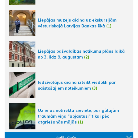
Liepājas muzejs aicina uz ekskursijām
vēsturiskajā Latvijas Bankas ēkā
(1)
Liepājas pašvaldības notikumu plāns laikā
no 3. līdz 9. augustam
(2)
Iedzīvotājus aicina izteikt viedokli par
saistošajiem noteikumiem
(3)
Uz ielas notriekta sieviete; par gūtajām
traumām viņa "apjautusi" tikai pēc
atgriešanās mājās
(1)
skatīt nākošo