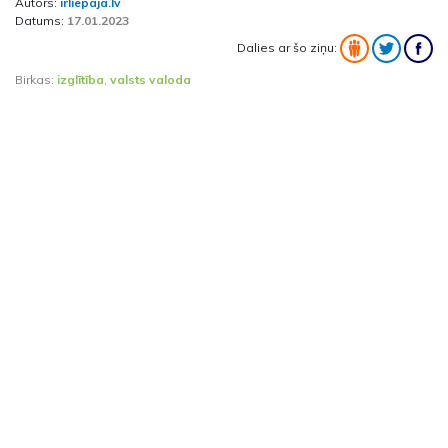
Autors:
irliepaja.lv
Datums:
17.01.2023
Dalies ar šo ziņu:
Birkas:
izglītība
,
valsts valoda