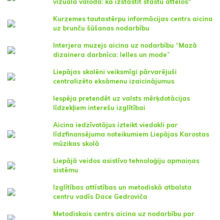
vizuālā valoda: kā izstāstīt stāstu attēlos"
Kurzemes tautastērpu informācijas centrs aicina
uz brunču šūšanas nodarbību
Interjera muzejs aicina uz nodarbību “Mazā
dizainera darbnīca: lelles un mode”
Liepājas skolēni veiksmīgi pārvarējuši
centralizēto eksāmenu izaicinājumus
Iespēja pretendēt uz valsts mērķdotācijas
līdzekļiem interešu izglītībai
Aicina iedzīvotājus izteikt viedokli par
līdzfinansējuma noteikumiem Liepājas Karostas
mūzikas skolā
Liepājā veidos asistīvo tehnoloģiju apmaiņas
sistēmu
Izglītības attīstības un metodiskā atbalsta
centru vadīs Dace Gedroviča
Metodiskais centrs aicina uz nodarbību par