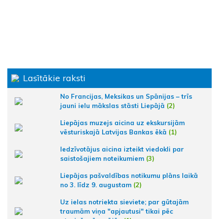
Lasītākie raksti
No Francijas, Meksikas un Spānijas – trīs
jauni ielu mākslas stāsti Liepājā
(2)
Liepājas muzejs aicina uz ekskursijām
vēsturiskajā Latvijas Bankas ēkā
(1)
Iedzīvotājus aicina izteikt viedokli par
saistošajiem noteikumiem
(3)
Liepājas pašvaldības notikumu plāns laikā
no 3. līdz 9. augustam
(2)
Uz ielas notriekta sieviete; par gūtajām
traumām viņa "apjautusi" tikai pēc