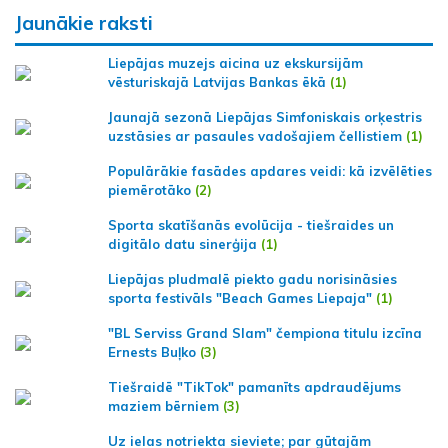
Jaunākie raksti
Liepājas muzejs aicina uz ekskursijām
vēsturiskajā Latvijas Bankas ēkā
(1)
Jaunajā sezonā Liepājas Simfoniskais orķestris
uzstāsies ar pasaules vadošajiem čellistiem
(1)
Populārākie fasādes apdares veidi: kā izvēlēties
piemērotāko
(2)
Sporta skatīšanās evolūcija - tiešraides un
digitālo datu sinerģija
(1)
Liepājas pludmalē piekto gadu norisināsies
sporta festivāls "Beach Games Liepaja"
(1)
"BL Serviss Grand Slam" čempiona titulu izcīna
Ernests Buļko
(3)
Tiešraidē "TikTok" pamanīts apdraudējums
maziem bērniem
(3)
Uz ielas notriekta sieviete; par gūtajām