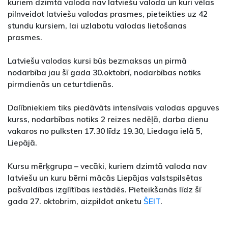
kuriem dzimtā valoda nav latviešu valoda un kuri vēlas
pilnveidot latviešu valodas prasmes, pieteikties uz 42
stundu kursiem, lai uzlabotu valodas lietošanas
prasmes.
Latviešu valodas kursi būs bezmaksas un pirmā
nodarbība jau šī gada 30.oktobrī, nodarbības notiks
pirmdienās un ceturtdienās.
Dalībniekiem tiks piedāvāts intensīvais valodas apguves
kurss, nodarbības notiks 2 reizes nedēļā, darba dienu
vakaros no pulksten 17.30 līdz 19.30, Liedaga ielā 5,
Liepājā.
Kursu mērķgrupa – vecāki, kuriem dzimtā valoda nav
latviešu un kuru bērni mācās Liepājas valstspilsētas
pašvaldības izglītības iestādēs. Pieteikšanās līdz šī
gada 27. oktobrim, aizpildot anketu
ŠEIT
.