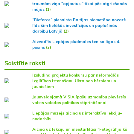
traumām viņa "apjautusi" tikai pēc atgriešanās
mājās
(1)
“Bioforce” piesaista Baltijas biometāna nozarē
līdz šim lielākās investīcijas un paplašinās
darbību Latvijā
(2)
Aizvadīts Liepājas pludmales tenisa līgas 4.
posms
(2)
Saistītie raksti
Izsludina projektu konkursu par neformālās
izglītības īstenošanu Ukrainas bērniem un
jauniešiem
Jaunveidojamā VISIA īpašu uzmanību pievērsīs
valsts valodas politikas stiprināšanai
Liepājas muzejs aicina uz interaktīvu lekciju–
nodarbību
Aicina uz lekciju un meistarklasi "Fotogrāfija kā