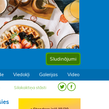
Sludinājumi
de
Viedokļi
Galerijas
Video
a
Silakaktiņa stāsti
sies