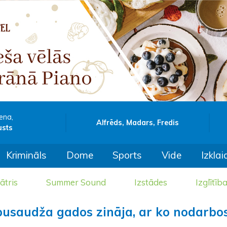
ena,
Alfrēds, Madars, Fredis
usts
Krimināls
Dome
Sports
Vide
Izklai
ātris
Summer Sound
Izstādes
Izglītīb
 pusaudža gados zināja, ar ko nodarbo