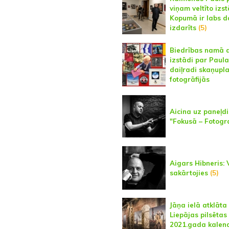
viņam veltīto izst
Kopumā ir labs d
izdarīts
(5)
Biedrības namā a
izstādi par Paula
daiļradi skaņupl
fotogrāfijās
Aicina uz paneļdi
"Fokusā – Fotogra
Aigars Hibneris: V
sakārtojies
(5)
Jāņa ielā atklāta
Liepājas pilsētas
2021.gada kalen