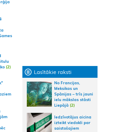
erģija
ē
ta
 Games
d
itulu
ļko
(2)
Lasītākie raksti
k"
No Francijas,
Meksikas un
aziem
Spānijas – trīs jauni
ielu mākslas stāsti
Liepājā
(2)
a
ajām
Iedzīvotājus aicina
izteikt viedokli par
pēc
saistošajiem