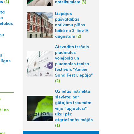
ās
(1)
noteikumiem
(3)
sta
Liepājas
na
pašvaldības
ielākās
notikumu plāns
laikā no 3. līdz 9.
bu
augustam
(2)
Aizvadīts trešais
pludmales
as
volejbola un
 līgas
pludmales tenisa
festivāls "Amber
Sand Fest Liepāja"
(2)
Uz ielas notriekta
sieviete; par
s
gūtajām traumām
viņa "apjautusi"
di no
tikai pēc
atgriešanās mājās
(1)
par