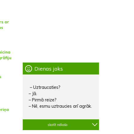
rs ar
as
aicina
rāfiju
Dienas joks
s
– Uztraucaties?
– Jā.
– Pirmā reize?
– Nē, esmu uztraucies arī agrāk.
eriņa
skatīt nākošo