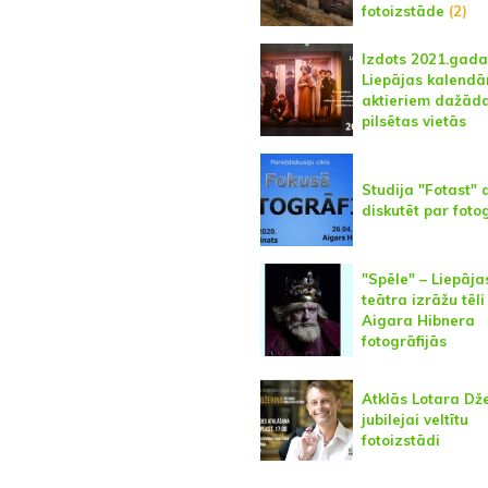
fotoizstāde
(2)
Izdots 2021.gada
Liepājas kalendā
aktieriem dažād
pilsētas vietās
Studija "Fotast" 
diskutēt par fotog
"Spēle" – Liepāja
teātra izrāžu tēli
Aigara Hibnera
fotogrāfijās
Atklās Lotara Dž
jubilejai veltītu
fotoizstādi