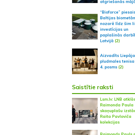
atgriešanās māj
“Bioforce” piesai
Baltijas biometā
nozarē līdz šim l
investīcijas un
paplašinās darbī
Latvijā
(2)
Aizvadīts Liepāj
pludmales tenisa
4. posms
(2)
Saistītie raksti
Lsm.lv: LNB atklā
Raimonda Paula
skaņuplašu izstā
Raita Pavloviča
kolekcijas
Raimonds Pauls 