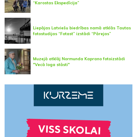
“Karostas Ekspedīcija”
Liepājas Latviešu biedrības namā atklās Tautas
fotostudijas “Fotast” izstādi “Pārejas”
Muzejā atklāj Normunda Kaprano fotoizstādi
"Vecā loga stāsti"