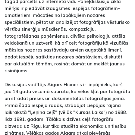
tagad pārcelts uz interneta vidi. Paneļdiskusiju cikla
mērķis ir piedāvāt izaugsmes iespējas fotogrāfiem-
amatieriem, mācoties no labākajiem nozares
speciālistiem, pētot un analizējot fotogrāfijas vēsturisko
vērtību sinerģiju mūsdienās, kompozīciju,
fotografēšanas paņēmienus, cilvēka psiholoģiju attēla
veidošanā un uztverē, kā arī celt fotogrāfiju kā vizuālās
mākslas nozares sastāvdaļu arvien augstākā līmenī,
dodot iespēju satikties nozares pārstāvjiem, diskutēt
par aktuālām tēmām, rosināt domāt un meklēt jaunus
risinājums
Diskusijas vadītājs Aigars Hibneris ir liepājnieks, kurš
jau 14 gadu vecumā saprata, ka vēlas kļūt par fotogrāfu
un strādāt preses un dokumentālās fotogrāfijas jomā.
Pirmā šāda iespēja radās, strādājot Liepājas rajona
laikrakstā "Ļeņina ceļš" (vēlāk "Kursas Laiks") no 1988.
līdz 1991. gadam. Tālākais dzīves ceļš fotogrāfu
aizveda uz Rīgu, kur tika studēta ekonomika un tiesību
zinātnes. Vēlākos gados Aigars atkal pievērsās