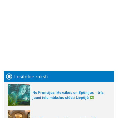
Lasītākie raksti
No Francijas, Meksikas un Spānijas – trīs
jauni ielu mākslas stāsti Liepājā
(2)