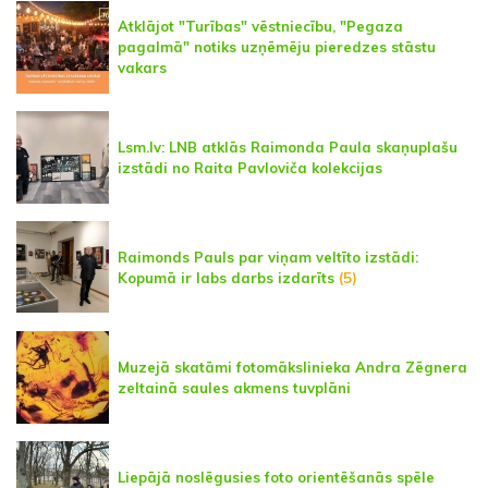
Atklājot "Turības" vēstniecību, "Pegaza
pagalmā" notiks uzņēmēju pieredzes stāstu
vakars
Lsm.lv: LNB atklās Raimonda Paula skaņuplašu
izstādi no Raita Pavloviča kolekcijas
Raimonds Pauls par viņam veltīto izstādi:
Kopumā ir labs darbs izdarīts
(5)
Muzejā skatāmi fotomākslinieka Andra Zēgnera
zeltainā saules akmens tuvplāni
Liepājā noslēgusies foto orientēšanās spēle