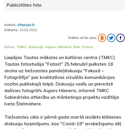
Publicitātes foto
Autors:
irliepaja.lv
Datums:
19.02.2021
Dalies ar šo ziņu:
Birkas:
TMKC
,
diskusija
,
Aigars Hibneris
,
foto
,
Fotast
Liepājas Tautas mākslas un kultūras centra (TMKC)
Tautas fotostudija "Fotast" 25.februārī pulksten 18
aicina uz tiešsaistes pandeļdiskusiju "Fokusā –
Fotogrāfija" par kvalitatīvas vizuālās komunikācijas
nozīmi publiskajā telpā. Diskusiju vadīs un pieredzē
dalīsies fotogrāfs Aigars Hibneris, informē TMKC
Sabiedrisko attiecību un mārketinga projektu vadītāja
Iveta Štelmahere.
Tiešsaistes cikls ir pērnā gada martā iesākto klātienes
diskusiju turpinājums, kas "Covid–19" ierobežojumu dēļ