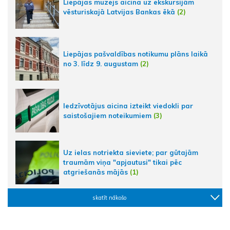
Liepājas muzejs aicina uz ekskursijām
vēsturiskajā Latvijas Bankas ēkā
(2)
Liepājas pašvaldības notikumu plāns laikā
no 3. līdz 9. augustam
(2)
Iedzīvotājus aicina izteikt viedokli par
saistošajiem noteikumiem
(3)
Uz ielas notriekta sieviete; par gūtajām
traumām viņa "apjautusi" tikai pēc
atgriešanās mājās
(1)
skatīt nākošo