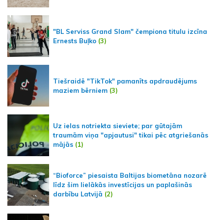
"BL Serviss Grand Slam" čempiona titulu izcīna
Ernests Buļko
(3)
Tiešraidē "TikTok" pamanīts apdraudējums
maziem bērniem
(3)
Uz ielas notriekta sieviete; par gūtajām
traumām viņa "apjautusi" tikai pēc atgriešanās
mājās
(1)
“Bioforce” piesaista Baltijas biometāna nozarē
līdz šim lielākās investīcijas un paplašinās
darbību Latvijā
(2)