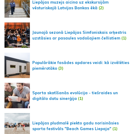
Liepājas muzejs aicina uz ekskursijām
vēsturiskajā Latvijas Bankas ēkā
(2)
Jaunajā sezonā Liepājas Simfoniskais orķestris
uzstāsies ar pasaules vadošajiem čellistiem
(1)
Populārākie fasādes apdares veidi: kā izvēlēties
piemērotāko
(3)
Sporta skatīšanās evolūcija - tiešraides un
digitālo datu sinerģija
(1)
Liepājas pludmalē piekto gadu norisināsies
sporta festivāls "Beach Games Liepaja"
(1)