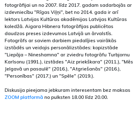
fotogrāfijai un no 2007. līdz 2017. gadam sadarbojās ar
izdevniecību "Rīgas Viļņi", bet no 2014. gada ir arī
lektors Latvijas Kultūras akadēmijas Latvijas Kultūras
koledžā. Aigara Hibnera fotogrāfijas publicētas
daudzos preses izdevumos Latvijā un ārvalstīs.
Fotogrāfs ar saviem darbiem piedalījies vairākās
izstādēs un veidojis personālizstādes: kopizstāde
"Liepāja – Nineshamna" ar zviedru fotogrāfu Turbjornu
Karlsonu (1991.), izstādes "Aiz priekškara" (2011.), "Mēs
Jelgavā un pasaulē" (2016.), "Atgriešanās" (2016.),
"Personības" (2017.) un "Spēle" (2019.).
Diskusija pieejama jebkuram interesentam bez maksas
ZOOM platformā
no pulksten 18.00 līdz 20.00.