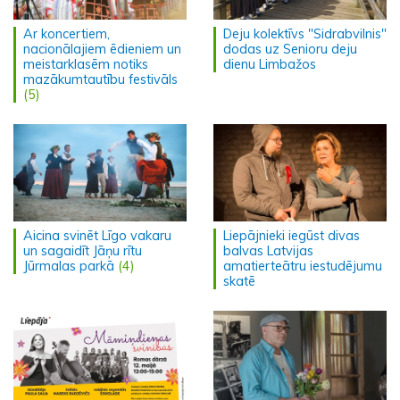
Ar koncertiem,
Deju kolektīvs "Sidrabvilnis"
nacionālajiem ēdieniem un
dodas uz Senioru deju
meistarklasēm notiks
dienu Limbažos
mazākumtautību festivāls
(5)
Aicina svinēt Līgo vakaru
Liepājnieki iegūst divas
un sagaidīt Jāņu rītu
balvas Latvijas
Jūrmalas parkā
(4)
amatierteātru iestudējumu
skatē