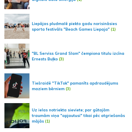
Liepājas pludmalē piekto gadu norisināsies
sporta festivāls "Beach Games Liepaja"
(1)
"BL Serviss Grand Slam" čempiona titulu izcīna
Ernests Buļko
(3)
Tiešraidē "TikTok" pamanīts apdraudējums
maziem bērniem
(3)
Uz ielas notriekta sieviete; par gūtajām
traumām viņa "apjautusi" tikai pēc atgriešanās
mājās
(1)