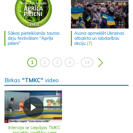
Sākas pieteikšanās tautas
Aicina apmeklēt Ukrainas
deju festivālam "Aprīļa
atbalsta un labdarības
pilieni"
akciju
(7)
1
2
3
4
14
...
Birkas
"TMKC"
video
Intervija ar Liepājas TMKC
projektu vadītāju Lieni