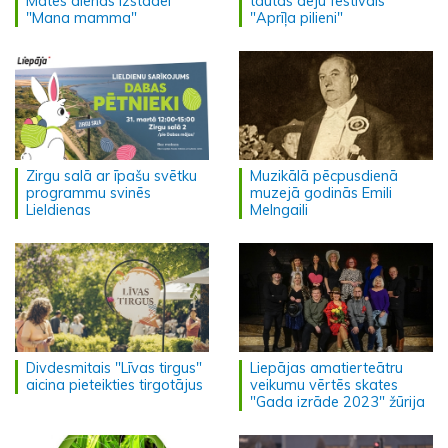
Mātes dienas izstādei
tautas deju festivāls
"Mana mamma"
"Aprīļa pilieni"
Zirgu salā ar īpašu svētku
Muzikālā pēcpusdienā
programmu svinēs
muzejā godinās Emili
Lieldienas
Melngaili
Divdesmitais "Līvas tirgus"
Liepājas amatierteātru
aicina pieteikties tirgotājus
veikumu vērtēs skates
"Gada izrāde 2023" žūrija