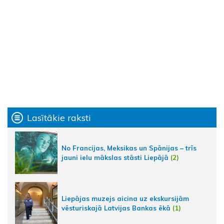
Lasītākie raksti
No Francijas, Meksikas un Spānijas – trīs
jauni ielu mākslas stāsti Liepājā
(2)
Liepājas muzejs aicina uz ekskursijām
vēsturiskajā Latvijas Bankas ēkā
(1)