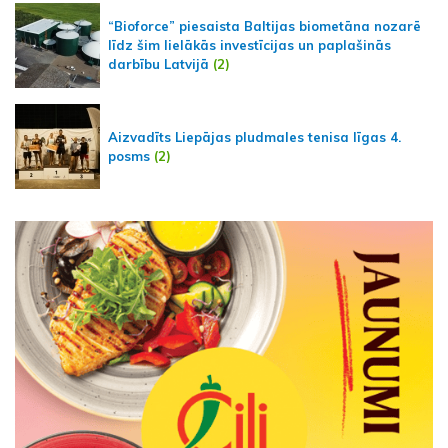
“Bioforce” piesaista Baltijas biometāna nozarē
līdz šim lielākās investīcijas un paplašinās
darbību Latvijā
(2)
Aizvadīts Liepājas pludmales tenisa līgas 4.
posms
(2)