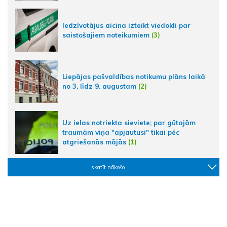
Iedzīvotājus aicina izteikt viedokli par
saistošajiem noteikumiem
(3)
Liepājas pašvaldības notikumu plāns laikā
no 3. līdz 9. augustam
(2)
Uz ielas notriekta sieviete; par gūtajām
traumām viņa "apjautusi" tikai pēc
atgriešanās mājās
(1)
skatīt nākošo