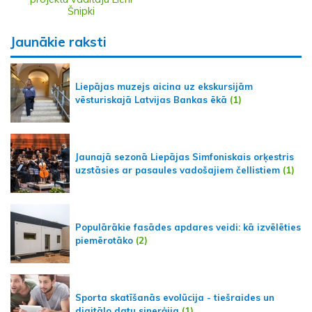
Šnipki
Jaunākie raksti
Liepājas muzejs aicina uz ekskursijām
vēsturiskajā Latvijas Bankas ēkā
(1)
Jaunajā sezonā Liepājas Simfoniskais orķestris
uzstāsies ar pasaules vadošajiem čellistiem
(1)
Populārākie fasādes apdares veidi: kā izvēlēties
piemērotāko
(2)
Sporta skatīšanās evolūcija - tiešraides un
digitālo datu sinerģija
(1)