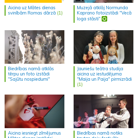
Aicina uz Mātes dienas
Muzejā atklāj Normunda
svinībām Romas dārzā
(1)
Kaprano fotoizstādi "Vecā
loga stāsti"
Biedrības namā atklās
Jauniešu teātra studija
tērpu un foto izstādi
aicina uz iestudējuma
"Sajūtu nospiedumi"
"Maija un Paija" pirmizrādi
(1)
Aicina iesniegt zīmējumus
Biedrības namā notiks