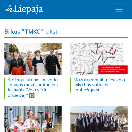
Birkas
"TMKC"
raksti
Krāšņi un skanīgi aizvada
Mazākumtautību festivāla
Latvijas mazākumtautību
laikā būs satiksmes
festivālu "Vaļā vērti
ierobežojumi
atslēdziņ'"