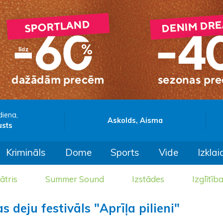
diena,
Askolds, Aisma
usts
Krimināls
Dome
Sports
Vide
Izklai
ātris
Summer Sound
Izstādes
Izglītīb
 deju festivāls "Aprīļa pilieni"