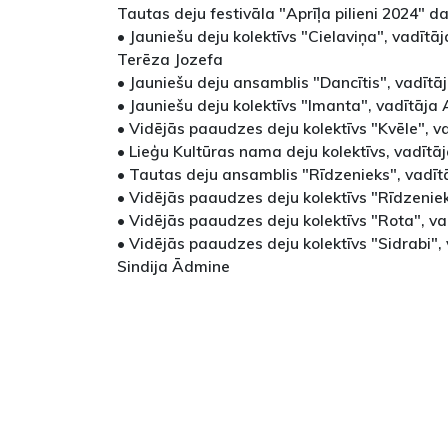
Tautas deju festivāla "Aprīļa pilieni 2024" dal
• Jauniešu deju kolektīvs "Cielaviņa", vadītā
Terēza Jozefa
• Jauniešu deju ansamblis "Dancītis", vadītā
• Jauniešu deju kolektīvs "Imanta", vadītāja
• Vidējās paaudzes deju kolektīvs "Kvēle", v
• Lieģu Kultūras nama deju kolektīvs, vadītāj
• Tautas deju ansamblis "Rīdzenieks", vadītā
• Vidējās paaudzes deju kolektīvs "Rīdzeniek
• Vidējās paaudzes deju kolektīvs "Rota", v
• Vidējās paaudzes deju kolektīvs "Sidrabi",
Sindija Ādmine