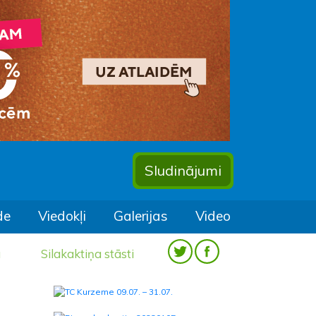
Sludinājumi
de
Viedokļi
Galerijas
Video
a
Silakaktiņa stāsti