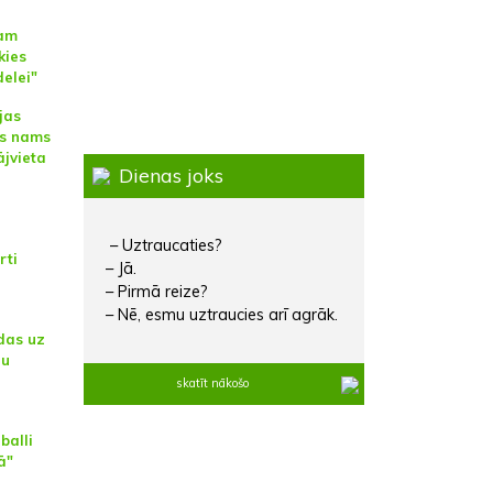
bam
kies
elei"
jas
as nams
ājvieta
Dienas joks
– Uztraucaties?
rti
– Jā.
– Pirmā reize?
– Nē, esmu uztraucies arī agrāk.
odas uz
nu
skatīt nākošo
balli
ā"