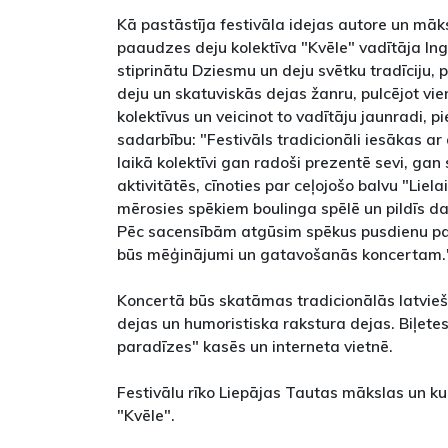
Kā pastāstīja festivāla idejas autore un māks
paaudzes deju kolektīva "Kvēle" vadītāja Ingr
stiprinātu Dziesmu un deju svētku tradīciju, 
deju un skatuviskās dejas žanru, pulcējot vie
kolektīvus un veicinot to vadītāju jaunradi, 
sadarbību: "Festivāls tradicionāli iesākas a
laikā kolektīvi gan radoši prezentē sevi, ga
aktivitātēs, cīnoties par ceļojošo balvu "Liela
mērosies spēkiem boulinga spēlē un pildīs 
Pēc sacensībām atgūsim spēkus pusdienu pa
būs mēģinājumi un gatavošanās koncertam.
Koncertā būs skatāmas tradicionālās latviešu
dejas un humoristiska rakstura dejas. Biļetes
paradīzes" kasēs un interneta vietnē.
Festivālu rīko Liepājas Tautas mākslas un k
"Kvēle".