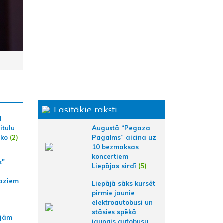
Lasītākie raksti
d
Augustā “Pegaza
itulu
Pagalms” aicina uz
ļko
(2)
10 bezmaksas
koncertiem
k"
Liepājas sirdī
(5)
aziem
Liepājā sāks kursēt
pirmie jaunie
elektroautobusi un
a
stāsies spēkā
ajām
jaunais autobusu