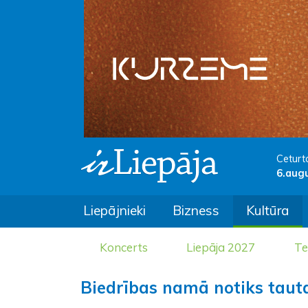
Ceturt
6.aug
Liepājnieki
Bizness
Kultūra
Koncerts
Liepāja 2027
Te
Biedrības namā notiks tautas