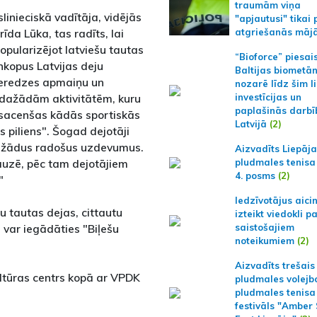
traumām viņa
linieciskā vadītāja, vidējās
"apjautusi" tikai 
īda Lūka, tas radīts, lai
atgriešanās māj
popularizējot latviešu tautas
“Bioforce” piesai
nkopus Latvijas deju
Baltijas biometā
pieredzes apmaiņu un
nozarē līdz šim l
r dažādām aktivitātēm, kuru
investīcijas un
paplašinās darbī
n sacenšas kādās sportiskās
Latvijā
(2)
is piliens". Šogad dejotāji
dažādus radošus uzdevumus.
Aizvadīts Liepāj
uzē, pēc tam dejotājiem
pludmales tenisa
4. posms
(2)
"
Iedzīvotājus aici
 tautas dejas, cittautu
izteikt viedokli p
 var iegādāties "Biļešu
saistošajiem
noteikumiem
(2)
Aizvadīts trešais
ultūras centrs kopā ar VPDK
pludmales volejb
pludmales tenisa
festivāls "Amber