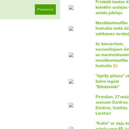
Priekulē tautas d
kolektīvi sadejos
Pievienot
svinēs jubileju
Mazākumtautību
festivāla laikā bū
satiksmes ierobe
Ar koncertiem,
nacionālajiem ēd
un meistarklasēm
mazākumtautību
festivāls
(5)
"Aprīļa pilienu" c
balvu iegūst
"Bikstenieki"
Pirmdien, 27.maij
sveicam Dzidras,
Dzidrus, Gunitas,
Loretas!
"Kvēle" ar deju k
svinēs savu 55. ju