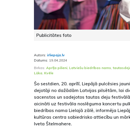
Publicitātes foto
Autors:
irliepaja.lv
Datums:
19.04.2024
Birkas:
Aprīļa pilieni
,
Latviešu biedrības nams
,
tautasdej
Lūka
,
Kvēle
Šo sestdien, 20. aprīlī, Liepājā pulcēsies ja
dejotāji no dažādām Latvijas pilsētām, lai 
sacenstos un sadejotos tautas deju festivālā "
aicināti uz festivāla noslēguma koncertu pul
biedrības nama Lielajā zālē, informēja Liep
kultūras centra sabiedrisko attiecību un mār
Iveta Štelmahere.