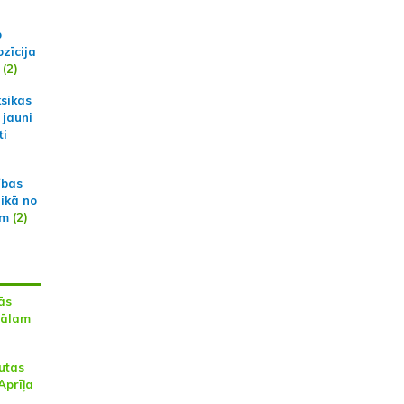
p
zīcija
(2)
ksikas
 jauni
ti
ības
aikā no
am
(2)
ās
vālam
autas
Aprīļa