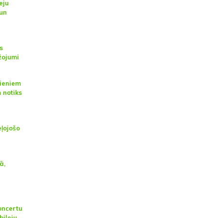
eju
 un
s
žojumi
ieniem
 notiks
eļojošo
ā,
oncertu
bileju