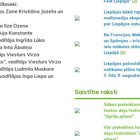
Fest Liepāja"
(2)
ībnieki:
jas Zane Kristiāna Jozefa un
Liepājas bākā to
multimediju ekspo
par Liepājas ostu
ja Ilze Dzene
 Aija Konstante
No Francijas, Me
adītāja Ingrīda Lūka
un Spānijas – trīs
a Inta Āboliņa
ielu mākslas stās
Liepājā
(2)
js Viesturs Virza
s", vadītājs Viesturs Virza
Liepājas pašvald
adītāja Ludmila Muskare
notikumu plāns l
 vadītājas Inga Liepa un
3. līdz 9. august
Saistītie raksti
Sākas pieteikšan
tautas deju festi
"Aprīļa pilieni"
Var pieteikties t
deju festivālam "
pilieni"