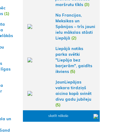
maršrutu tīkls
(3)
pēc
ās
(1)
No Francijas,
Meksikas un
sta
Spānijas – trīs jauni
na
ielu mākslas stāsti
ielākās
Liepājā
(2)
bu
Liepājā notiks
parka svētki
"Liepāja bez
as
barjerām", gaidīts
 līgas
ikviens
(5)
JaunLiepājas
na
vakara tirdziņš
ar
aicina kopā svinēt
divu gadu jubileju
(5)
skatīt nākošo
ola un
 Sand