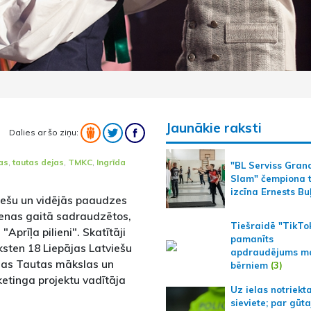
Jaunākie raksti
Dalies ar šo ziņu:
as
,
tautas dejas
,
TMKC
,
Ingrīda
"BL Serviss Gran
Slam" čempiona t
izcīna Ernests Bu
uniešu un vidējās paaudzes
dienas gaitā sadraudzētos,
Tiešraidē "TikTo
Aprīļa pilieni". Skatītāji
pamanīts
ksten 18 Liepājas Latviešu
apdraudējums m
ājas Tautas mākslas un
bērniem
(3)
ketinga projektu vadītāja
Uz ielas notriekt
sieviete; par gūt