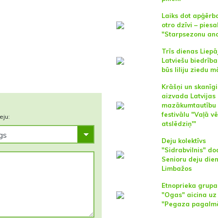
Laiks dot apģēr
otro dzīvi – piesa
"Starpsezonu and
Trīs dienas Liepā
Latviešu biedrīb
būs liliju ziedu m
Krāšņi un skanīgi
aizvada Latvijas
mazākumtautību
festivālu "Vaļā vē
eju:
atslēdziņ'"
Deju kolektīvs
"Sidrabvilnis" d
Senioru deju die
Limbažos
Etnoprieka grupa
"Ogas" aicina uz 
"Pegaza pagalm