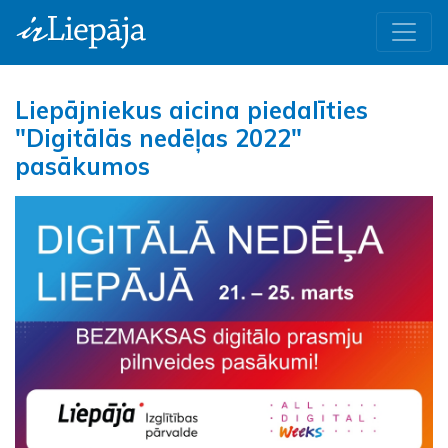
Liepājniekus aicina piedalīties
"Digitālās nedēļas 2022"
pasākumos