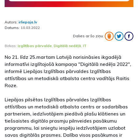
Autors:
irliepaja.lv
Datums:
10.03.2022
Dalies ar šo ziņu:
Birkas:
Izglītības pārvalde
,
Digitālā nedēļā
,
IT
No 21. līdz 25.martam Latvijā norisināsies ikgadējā
informatīvi izglītojošā kampaņa "Digitālā nedēļa 2022",
informē Liepājas Izglītības pārvaldes Izglītības
attīstības un metodiskā atbalsta centra vadītājs Raitis
Roze.
Liepājas pilsētas Izglītības pārvaldes Izglītības
attīstības un metodiskā atbalsta centrs ar sadarbības
partneriem, iedzīvotājiem piedāvā plašu klātienes un
tiešsaistes digitālo prasmju pilnveides pasākumu
programmu, lai sniegtu iespēju iedzīvotājiem uzlabot
savas digitālās prasmes. Dalība visos pasākumos ir