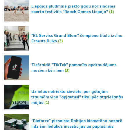
Liepājas pludmalē piekto gadu norisināsies
sporta festivāls "Beach Games Liepaja"
(1)
"BL Serviss Grand Slam" čempiona titulu izcīna
Ernests Buļko
(3)
Tiešraidē "TikTok" pamanīts apdraudējums
maziem bērniem
(3)
Uz ielas notriekta sieviete; par gūtajām
traumām viņa "apjautusi" tikai pēc atgriešanās
mājās
(1)
“Bioforce” piesaista Baltijas biometāna nozarē
līdz šim lielākās investīcijas un paplašinās