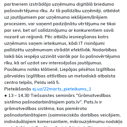
partneriem izstrādāja uzņēmumu digitālā brieduma
pašnovērtējuma rīku. Ar tā palīdzību uzņēmēji, atbildot
uz jautājumiem par uzņēmuma iekšējiem/ārējiem
procesiem, var saņemt padziļinātu vērtējumu ne tikai
par sevi, bet arī salīdzinājumu ar konkurentiem savā
nozarē un reģionā. Pēc atbilžu iesniegšanas katrs
uzņēmums saņem ieteikumus, kādi IT risinājumi
palīdzētu uzņēmumam strādāt efektīvāk. Nodarbības
laikā būs iespēja uzzināt vairāk par šo pašnovērtējuma
rīku, kā arī uzdot sev interesējošos jautājumus.
Pasākums notiks klātienē, Liepājas pilsētas Izglītības
pārvaldes Izglītības attīstības un metodiskā atbalsta
centra telpās, Peldu ielā 5.
Pieteikšanās
ej.uz/22marts_pieteikums_1
● 13 – 14.30 Tiešsaistes seminārs "Grāmatvedības
sistēma pašnodarbinātajiem pats.lv". Pats.lv ir
grāmatvedības sistēma, kas piemērota
pašnodarbinātajiem (saimnieciskās darbības veicējiem,
individuālajiem komersantiem, mikrouzņēmumu nodokļa