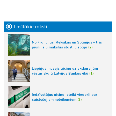
Lasītākie raksti
No Francijas, Meksikas un Spānijas – trīs
jauni ielu mākslas stāsti Liepājā
(2)
Liepājas muzejs aicina uz ekskursijām
vēsturiskajā Latvijas Bankas ēkā
(1)
Iedzīvotājus aicina izteikt viedokli par
saistošajiem noteikumiem
(3)