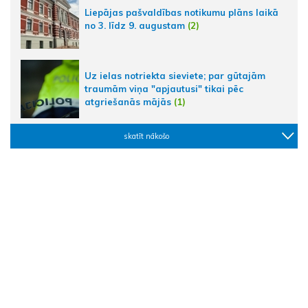
Liepājas pašvaldības notikumu plāns laikā
no 3. līdz 9. augustam
(2)
Uz ielas notriekta sieviete; par gūtajām
traumām viņa "apjautusi" tikai pēc
atgriešanās mājās
(1)
skatīt nākošo