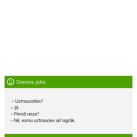
Dienas joks
– Uztraucaties?
– Jā.
– Pirmā reize?
– Nē, esmu uztraucies arī agrāk.