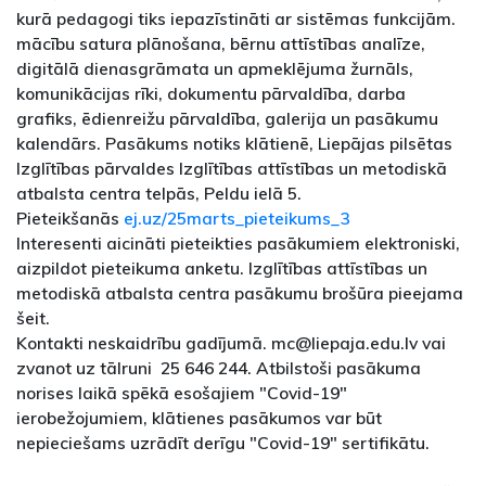
kurā pedagogi tiks iepazīstināti ar sistēmas funkcijām.
mācību satura plānošana, bērnu attīstības analīze,
digitālā dienasgrāmata un apmeklējuma žurnāls,
komunikācijas rīki, dokumentu pārvaldība, darba
grafiks, ēdienreižu pārvaldība, galerija un pasākumu
kalendārs. Pasākums notiks klātienē, Liepājas pilsētas
Izglītības pārvaldes Izglītības attīstības un metodiskā
atbalsta centra telpās, Peldu ielā 5.
Pieteikšanās
ej.uz/25marts_pieteikums_3
Interesenti aicināti pieteikties pasākumiem elektroniski,
aizpildot pieteikuma anketu. Izglītības attīstības un
metodiskā atbalsta centra pasākumu brošūra pieejama
šeit.
Kontakti neskaidrību gadījumā. mc@liepaja.edu.lv vai
zvanot uz tālruni 25 646 244. Atbilstoši pasākuma
norises laikā spēkā esošajiem "Covid-19"
ierobežojumiem, klātienes pasākumos var būt
nepieciešams uzrādīt derīgu "Covid-19" sertifikātu.