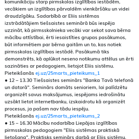
komunikāciju starp pirmskolas izglītības iestādēm,
vecākiem un izglītības pārvaldēm vienkāršāku un videi
draudzīgāku. Sadarbībā ar Eliis sistēmas
izstrādātājiem tiešsaistes seminārā būs iespēja
uzzināt, kā pirmsskolnieka vecāki var sekot sava bērna
mācību attīstībai, ērti iesaistīties grupas pasākumos,
būt informētiem par bērna gaitām un to, kas notiek
pirmsskolas izglītības iestādē. Pasākumā tiks
demonstrēts, kā aplūkot neseno notikumu attēlus un ērti
sazināties ar pedagogiem, lietojot Eliis sistēmu.
Pieteikšanās
ej.uz/25marts_pieteikums_1
● 12 – 13.30 Tiešsaistes seminārs "Banka Tavā telefonā
un datorā". Seminārs domāts senioriem, lai palīdzētu
organizēt savus maksājumus, iespējams iedrošinātu
uzsākt lietot internetbanku, izskaidrotu kā organizēt
procesus, ja pašam nav tādu iespēju.
Pieteikšanās
ej.uz/25marts_pieteikums_2
● 15 – 16.30 Mācību nodarbība Liepājas izglītības
pirmsskolas pedagogiem "Eliis sistēmas praktiskā
lietošana". Praktisks seminārs darbā ar Eliis sistēmu,