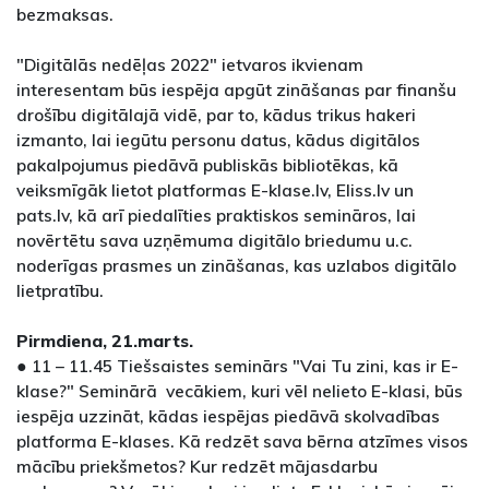
bezmaksas.
"Digitālās nedēļas 2022" ietvaros ikvienam
interesentam būs iespēja apgūt zināšanas par finanšu
drošību digitālajā vidē, par to, kādus trikus hakeri
izmanto, lai iegūtu personu datus, kādus digitālos
pakalpojumus piedāvā publiskās bibliotēkas, kā
veiksmīgāk lietot platformas E-klase.lv, Eliss.lv un
pats.lv, kā arī piedalīties praktiskos semināros, lai
novērtētu sava uzņēmuma digitālo briedumu u.c.
noderīgas prasmes un zināšanas, kas uzlabos digitālo
lietpratību.
Pirmdiena, 21.marts.
● 11 – 11.45 Tiešsaistes seminārs "Vai Tu zini, kas ir E-
klase?" Seminārā vecākiem, kuri vēl nelieto E-klasi, būs
iespēja uzzināt, kādas iespējas piedāvā skolvadības
platforma E-klases. Kā redzēt sava bērna atzīmes visos
mācību priekšmetos? Kur redzēt mājasdarbu