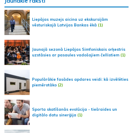
Jaunākie raksti
Liepājas muzejs aicina uz ekskursijām
vēsturiskajā Latvijas Bankas ēkā
(1)
Jaunajā sezonā Liepājas Simfoniskais orķestris
uzstāsies ar pasaules vadošajiem čellistiem
(1)
Populārākie fasādes apdares veidi: kā izvēlēties
piemērotāko
(2)
Sporta skatīšanās evolūcija - tiešraides un
digitālo datu sinerģija
(1)