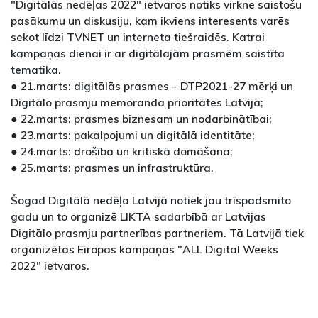
"Digitālās nedēļas 2022" ietvaros notiks virkne saistošu
pasākumu un diskusiju, kam ikviens interesents varēs
sekot līdzi TVNET un interneta tiešraidēs. Katrai
kampaņas dienai ir ar digitālajām prasmēm saistīta
tematika.
● 21.marts: digitālās prasmes – DTP2021-27 mērķi un
Digitālo prasmju memoranda prioritātes Latvijā;
● 22.marts: prasmes biznesam un nodarbinātībai;
● 23.marts: pakalpojumi un digitālā identitāte;
● 24.marts: drošība un kritiskā domāšana;
● 25.marts: prasmes un infrastruktūra.
Šogad Digitālā nedēļa Latvijā notiek jau trīspadsmito
gadu un to organizē LIKTA sadarbībā ar Latvijas
Digitālo prasmju partnerības partneriem. Tā Latvijā tiek
organizētas Eiropas kampaņas "ALL Digital Weeks
2022" ietvaros.