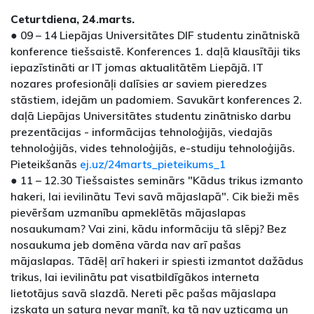
Ceturtdiena, 24.marts.
● 09 – 14 Liepājas Universitātes DIF studentu zinātniskā
konference tiešsaistē. Konferences 1. daļā klausītāji tiks
iepazīstināti ar IT jomas aktualitātēm Liepājā. IT
nozares profesionāļi dalīsies ar saviem pieredzes
stāstiem, idejām un padomiem. Savukārt konferences 2.
daļā Liepājas Universitātes studentu zinātnisko darbu
prezentācijas - informācijas tehnoloģijās, viedajās
tehnoloģijās, vides tehnoloģijās, e-studiju tehnoloģijās.
Pieteikšanās
ej.uz/24marts_pieteikums_1
● 11 – 12.30 Tiešsaistes seminārs "Kādus trikus izmanto
hakeri, lai ievilinātu Tevi savā mājaslapā". Cik bieži mēs
pievēršam uzmanību apmeklētās mājaslapas
nosaukumam? Vai zini, kādu informāciju tā slēpj? Bez
nosaukuma jeb domēna vārda nav arī pašas
mājaslapas. Tādēļ arī hakeri ir spiesti izmantot dažādus
trikus, lai ievilinātu pat visatbildīgākos interneta
lietotājus savā slazdā. Nereti pēc pašas mājaslapa
izskata un satura nevar manīt, ka tā nav uzticama un