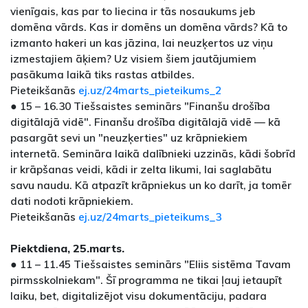
vienīgais, kas par to liecina ir tās nosaukums jeb
domēna vārds. Kas ir domēns un domēna vārds? Kā to
izmanto hakeri un kas jāzina, lai neuzķertos uz viņu
izmestajiem āķiem? Uz visiem šiem jautājumiem
pasākuma laikā tiks rastas atbildes.
Pieteikšanās
ej.uz/24marts_pieteikums_2
● 15 – 16.30 Tiešsaistes seminārs "Finanšu drošība
digitālajā vidē". Finanšu drošība digitālajā vidē — kā
pasargāt sevi un "neuzķerties" uz krāpniekiem
internetā. Semināra laikā dalībnieki uzzinās, kādi šobrīd
ir krāpšanas veidi, kādi ir zelta likumi, lai saglabātu
savu naudu. Kā atpazīt krāpniekus un ko darīt, ja tomēr
dati nodoti krāpniekiem.
Pieteikšanās
ej.uz/24marts_pieteikums_3
Piektdiena, 25.marts.
● 11 – 11.45 Tiešsaistes seminārs "Eliis sistēma Tavam
pirmsskolniekam". Šī programma ne tikai ļauj ietaupīt
laiku, bet, digitalizējot visu dokumentāciju, padara