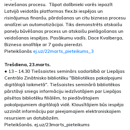
ieviešanas procesu. Tāpat dalībnieki varēs iepazīt
Latvijā veidotās platformas flex.bi iespējas un
risinājumus finanšu, pārdošanas un citu biznesa procesu
analīzei un automatizācijai. Tiks demonstrēts atskaišu
paneļu būvēšanas process un atskaišu pielāgošanas un
veidošanas iespējas. Pasākumu vadīs. Dace Kvalberga,
Biznesa analītiķe ar 7 gadu pieredzi.
Pieteikšanās
ej.uz/22marts_pieteikums_3
Trešdiena, 23.marts.
● 13 – 14.30 Tiešsaistes seminārs sadarbībā ar Liepājas
Centrālo Zinātnisko bibliotēku "Bibliotēkas pakalpojumi
digitālajā laikmetā". Tiešsaistes seminārā bibliotēkas
pārstāvji sniegs informāciju iedzīvotājiem par Liepājas
pilsētas bibliotēku filiālēm, to piedāvātajiem
pakalpojumiem digitālajā vidē. Klausītājiem būs iespēja
uzzināt informāciju par pieejamajiem elektroniskajiem
resursiem un datubāzēm.
Pieteikšanās. ej.uz/23marts_pieteikums