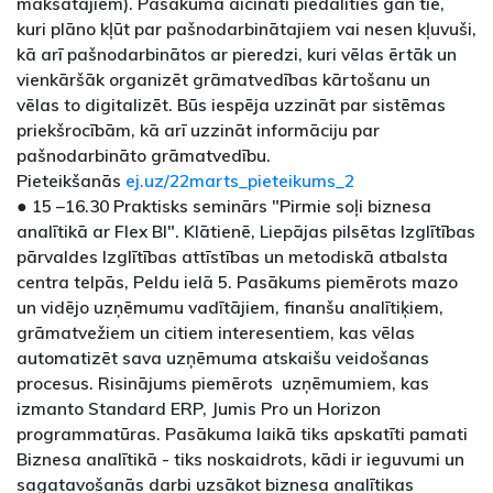
maksātājiem). Pasākumā aicināti piedalīties gan tie,
kuri plāno kļūt par pašnodarbinātajiem vai nesen kļuvuši,
kā arī pašnodarbinātos ar pieredzi, kuri vēlas ērtāk un
vienkāršāk organizēt grāmatvedības kārtošanu un
vēlas to digitalizēt. Būs iespēja uzzināt par sistēmas
priekšrocībām, kā arī uzzināt informāciju par
pašnodarbināto grāmatvedību.
Pieteikšanās
ej.uz/22marts_pieteikums_2
● 15 –16.30 Praktisks seminārs "Pirmie soļi biznesa
analītikā ar Flex BI". Klātienē, Liepājas pilsētas Izglītības
pārvaldes Izglītības attīstības un metodiskā atbalsta
centra telpās, Peldu ielā 5. Pasākums piemērots mazo
un vidējo uzņēmumu vadītājiem, finanšu analītiķiem,
grāmatvežiem un citiem interesentiem, kas vēlas
automatizēt sava uzņēmuma atskaišu veidošanas
procesus. Risinājums piemērots uzņēmumiem, kas
izmanto Standard ERP, Jumis Pro un Horizon
programmatūras. Pasākuma laikā tiks apskatīti pamati
Biznesa analītikā - tiks noskaidrots, kādi ir ieguvumi un
sagatavošanās darbi uzsākot biznesa analītikas