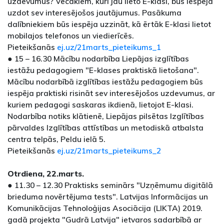
uzdevumus? Vecākiem, kuri jau lieto E-klasi, būs iespēja
uzdot sev interesējošos jautājumus. Pasākuma
dalībniekiem būs iespēja uzzināt, kā ērtāk E-klasi lietot
mobilajos telefonos un viedierīcēs.
Pieteikšanās
ej.uz/21marts_pieteikums_1
● 15 – 16.30 Mācību nodarbība Liepājas izglītības
iestāžu pedagogiem "E-klases praktiskā lietošana".
Mācību nodarbībā izglītības iestāžu pedagogiem būs
iespēja praktiski risināt sev interesējošos uzdevumus, ar
kuriem pedagogi saskaras ikdienā, lietojot E-klasi.
Nodarbība notiks klātienē, Liepājas pilsētas Izglītības
pārvaldes Izglītības attīstības un metodiskā atbalsta
centra telpās, Peldu ielā 5.
Pieteikšanās
ej.uz/21marts_pieteikums_2
Otrdiena, 22.marts.
● 11.30 – 12.30 Praktisks seminārs "Uzņēmumu digitālā
brieduma novērtējuma tests". Latvijas Informācijas un
Komunikācijas Tehnoloģijas Asociācija (LIKTA) 2019.
gadā projekta "Gudrā Latvija" ietvaros sadarbībā ar