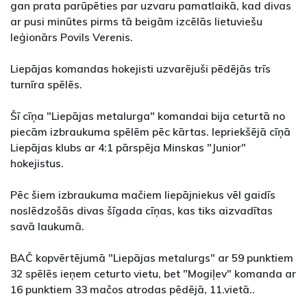
gan prata parūpēties par uzvaru pamatlaikā, kad divas
ar pusi minūtes pirms tā beigām izcēlās lietuviešu
leģionārs Povils Verenis.
Liepājas komandas hokejisti uzvarējuši pēdējās trīs
turnīra spēlēs.
Šī cīņa "Liepājas metalurga" komandai bija ceturtā no
piecām izbraukuma spēlēm pēc kārtas. Iepriekšējā cīņā
Liepājas klubs ar 4:1 pārspēja Minskas "Junior"
hokejistus.
Pēc šiem izbraukuma mačiem liepājniekus vēl gaidīs
noslēdzošās divas šīgada cīņas, kas tiks aizvadītas
savā laukumā.
BAČ kopvērtējumā "Liepājas metalurgs" ar 59 punktiem
32 spēlēs ieņem ceturto vietu, bet "Mogiļev" komanda ar
16 punktiem 33 mačos atrodas pēdējā, 11.vietā..