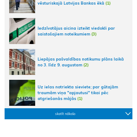
vēsturiskajā Latvijas Bankas ēkā
(1)
Iedzīvotājus aicina izteikt viedokli par
saistošajiem noteikumiem
(3)
Liepājas pašvaldības notikumu plāns laikā
no 3. līdz 9. augustam
(2)
Uz ielas notriekta sieviete; par gūtajām
traumām viņa "apjautusi" tikai pēc
atgriešanās mājās
(1)
skatīt nākošo