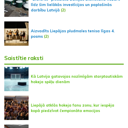
līdz šim lielākās investīcijas un paplašinās
darbību Latvijā
(2)
Aizvadīts Liepājas pludmales tenisa līgas 4.
posms
(2)
Saistītie raksti
Kā Latvija gatavojas nozīmīgām starptautiskām
hokeja spēļu dienām
Liepājā atklās hokeja fanu zonu, kur iespēja
kopā piedzīvot čempionāta emocijas