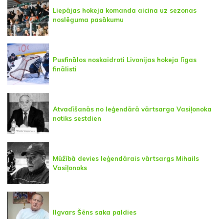
Liepājas hokeja komanda aicina uz sezonas
noslēguma pasākumu
Pusfinālos noskaidroti Livonijas hokeja līgas
finālisti
Atvadīšanās no leģendārā vārtsarga Vasiļonoka
notiks sestdien
Mūžībā devies leģendārais vārtsargs Mihails
Vasiļonoks
Ilgvars Šēns saka paldies