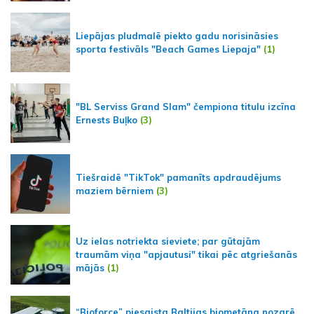
Liepājas pludmalē piekto gadu norisināsies
sporta festivāls "Beach Games Liepaja"
(1)
"BL Serviss Grand Slam" čempiona titulu izcīna
Ernests Buļko
(3)
Tiešraidē "TikTok" pamanīts apdraudējums
maziem bērniem
(3)
Uz ielas notriekta sieviete; par gūtajām
traumām viņa "apjautusi" tikai pēc atgriešanās
mājās
(1)
“Bioforce” piesaista Baltijas biometāna nozarē