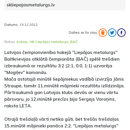
skliepajasmetalurgs.lv
Datums:
19.12.2012
Dalies ar šo ziņu:
Birkas:
hokejs
,
HK Liepājas metalurgs
,
BAČ
Latvijas čempionvienība hokejā "Liepājas metalurgs"
Baltkrievijas atklātā čempionāta (BAČ) spēlē trešdien
izbraukumā ar rezultātu 3:2 (2:1, 0:0, 1:1) uzvarēja
"Mogiļev" komandu.
Mača astotajā minūtē liepājniekus vadībā izvirzīja Jānis
Straupe, tomēr 11.minūtē mājinieki rezultātu izlīdzināja.
Pārtraukumā gan Latvijas klubs devās ar vienu vārtu
pārsvaru, jo 12.minūtē precīzs bija Sergejs Voroņins,
raksta LETA.
Otrajā trešdaļā vārti netika gūti, bet trešās trešdaļas
15.minūtē mājinieki panāca 2:2. "Liepājas metalurgs"