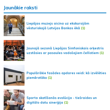
Jaunākie raksti
Liepājas muzejs aicina uz ekskursijām
vēsturiskajā Latvijas Bankas ēkā
(1)
Jaunajā sezonā Liepājas Simfoniskais orķestris
uzstāsies ar pasaules vadošajiem čellistiem
(1)
Populārākie fasādes apdares veidi: kā izvēlēties
piemērotāko
(1)
Sporta skatīšanās evolūcija - tiešraides un
digitālo datu sinerģija
(1)