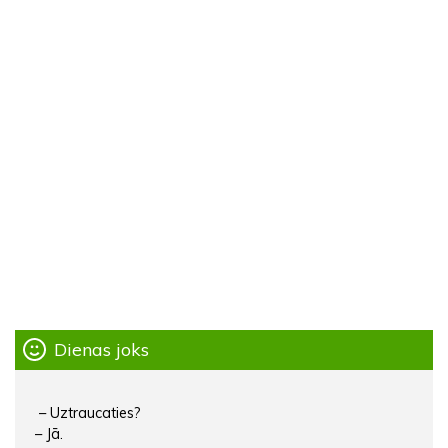
Dienas joks
– Uztraucaties?
– Jā.