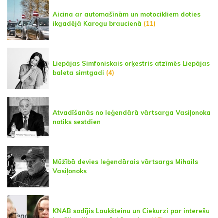
Aicina ar automašīnām un motocikliem doties
ikgadējā Karogu braucienā
(11)
Liepājas Simfoniskais orķestris atzīmēs Liepājas
baleta simtgadi
(4)
Atvadīšanās no leģendārā vārtsarga Vasiļonoka
notiks sestdien
Mūžībā devies leģendārais vārtsargs Mihails
Vasiļonoks
KNAB sodījis Laukšteinu un Ciekurzi par interešu