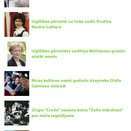
Izglītības pārvaldi uz laiku vadīs Kristīne
Niedre-Lathere
Izglītības pārvaldes vadītāja Molčanova grasās
atstāt amatu
Nīcas kultūras namā godinās dzejnieka Olafa
Gūtmaņa daiļradi
Grupa "Credo" saņems balvu "Zelta mikrofons"
par mūža ieguldījumu