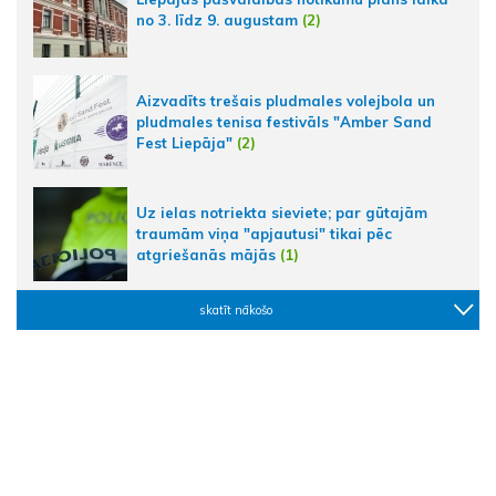
no 3. līdz 9. augustam
(2)
Aizvadīts trešais pludmales volejbola un
pludmales tenisa festivāls "Amber Sand
Fest Liepāja"
(2)
Uz ielas notriekta sieviete; par gūtajām
traumām viņa "apjautusi" tikai pēc
atgriešanās mājās
(1)
skatīt nākošo