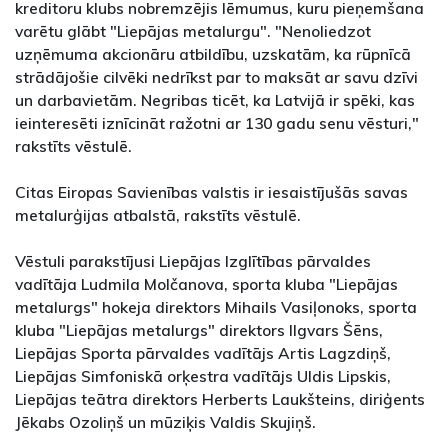
kreditoru klubs nobremzējis lēmumus, kuru pieņemšana
varētu glābt "Liepājas metalurgu". "Nenoliedzot
uzņēmuma akcionāru atbildību, uzskatām, ka rūpnīcā
strādājošie cilvēki nedrīkst par to maksāt ar savu dzīvi
un darbavietām. Negribas ticēt, ka Latvijā ir spēki, kas
ieinteresēti iznīcināt ražotni ar 130 gadu senu vēsturi,"
rakstīts vēstulē.
Citas Eiropas Savienības valstis ir iesaistījušās savas
metalurģijas atbalstā, rakstīts vēstulē.
Vēstuli parakstījusi Liepājas Izglītības pārvaldes
vadītāja Ludmila Molčanova, sporta kluba "Liepājas
metalurgs" hokeja direktors Mihails Vasiļonoks, sporta
kluba "Liepājas metalurgs" direktors Ilgvars Šēns,
Liepājas Sporta pārvaldes vadītājs Artis Lagzdiņš,
Liepājas Simfoniskā orķestra vadītājs Uldis Lipskis,
Liepājas teātra direktors Herberts Laukšteins, diriģents
Jēkabs Ozoliņš un mūziķis Valdis Skujiņš.