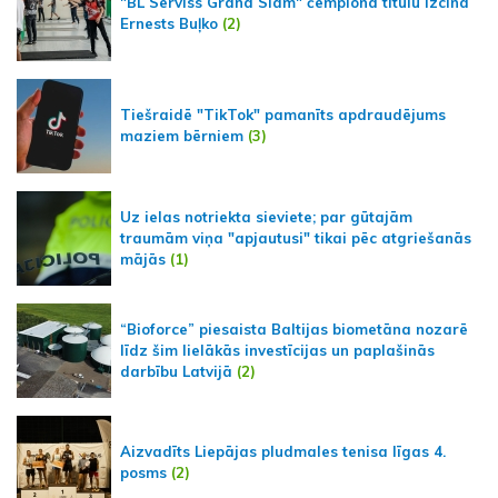
"BL Serviss Grand Slam" čempiona titulu izcīna
Ernests Buļko
(2)
Tiešraidē "TikTok" pamanīts apdraudējums
maziem bērniem
(3)
Uz ielas notriekta sieviete; par gūtajām
traumām viņa "apjautusi" tikai pēc atgriešanās
mājās
(1)
“Bioforce” piesaista Baltijas biometāna nozarē
līdz šim lielākās investīcijas un paplašinās
darbību Latvijā
(2)
Aizvadīts Liepājas pludmales tenisa līgas 4.
posms
(2)