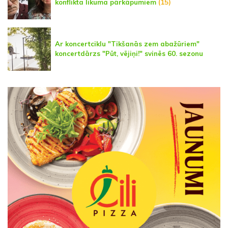
konflikta likuma pārkāpumiem
(15)
Ar koncertciklu "Tikšanās zem abažūriem"
koncertdārzs "Pūt, vējiņi!" svinēs 60. sezonu