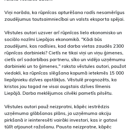
Viņi norāda, ka rūpnīcas apturēšana radīs nesamērīgus
zaudējumus tautsaimniecībai un valsts eksporta spējai.
Vēstules autori uzsver arī rūpnīcas lielo ekonomisko un
sociālo nozīmi Liepājas ekonomikā. "Kādi būs
zaudējumi, kas radīsies, kad darba vietas zaudēs 2300
rūpnīcas darbinieki? Cietīs ne tikai viņi un viņu ģimenes,
cietīs arī sadarbības partneru, sīko un vidējo uzņēmumu
darbinieki un to ģimenes," raksta vēstules autori, paužot
viedokli, ka rūpnīcas slēgšana kopumā ietekmēs 15 000
liepājnieku dzīves apstākļus. Vēstulē prognozēts, ka
kristos jau tagad ne visai augstais dzīves līmenis
Liepājā. Darba meklējumos cilvēki pametīs pilsētu.
Vēstules autori pauž neizpratni, kāpēc iestrēdzis
uzņēmuma glābšanas plāns, ja uzņēmuma akciju
pirkšanā ir ieinteresēti vairāki investori, kas ir gatavi
tūlīt atjaunot ražošanu. Pausta neizpratne, kāpēc