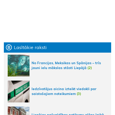
Lasītākie raksti
No Francijas, Meksikas un Spānijas – trīs
jauni ielu mākslas stāsti Liepājā
(2)
Iedzīvotājus aicina izteikt viedokli par
saistošajiem noteikumiem
(3)
Liepājas pašvaldības notikumu plāns laikā