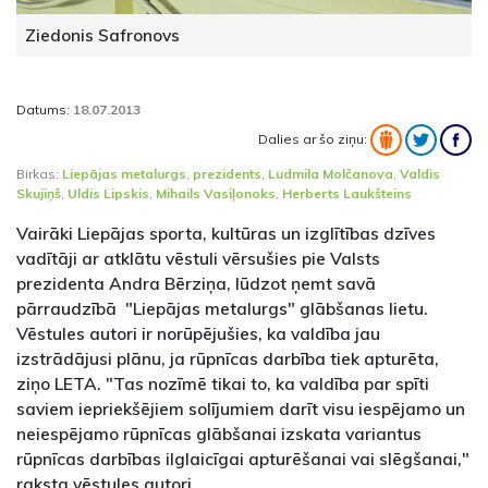
Ziedonis Safronovs
Datums:
18.07.2013
Dalies ar šo ziņu:
Birkas:
Liepājas metalurgs
,
prezidents
,
Ludmila Molčanova
,
Valdis
Skujiņš
,
Uldis Lipskis
,
Mihails Vasiļonoks
,
Herberts Laukšteins
Vairāki Liepājas sporta, kultūras un izglītības dzīves
vadītāji ar atklātu vēstuli vērsušies pie Valsts
prezidenta Andra Bērziņa, lūdzot ņemt savā
pārraudzībā "Liepājas metalurgs" glābšanas lietu.
Vēstules autori ir norūpējušies, ka valdība jau
izstrādājusi plānu, ja rūpnīcas darbība tiek apturēta,
ziņo LETA. "Tas nozīmē tikai to, ka valdība par spīti
saviem iepriekšējiem solījumiem darīt visu iespējamo un
neiespējamo rūpnīcas glābšanai izskata variantus
rūpnīcas darbības ilglaicīgai apturēšanai vai slēgšanai,"
raksta vēstules autori.