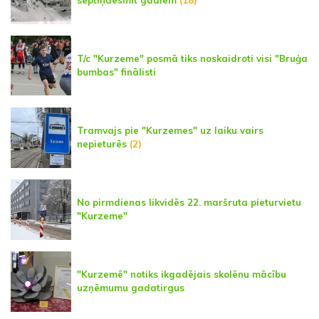
septiņdesmit gadiem
(18)
T/c "Kurzeme" posmā tiks noskaidroti visi "Bruģa
bumbas" finālisti
Tramvajs pie "Kurzemes" uz laiku vairs
nepieturēs
(2)
No pirmdienas likvidēs 22. maršruta pieturvietu
"Kurzeme"
"Kurzemē" notiks ikgadējais skolēnu mācību
uzņēmumu gadatirgus