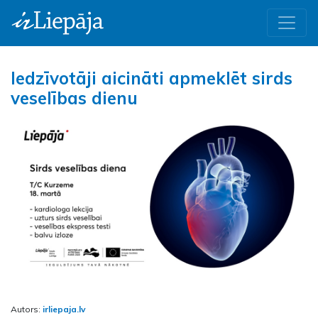
Iedzīvotāji aicināti apmeklēt sirds
veselības dienu
Autors:
irliepaja.lv