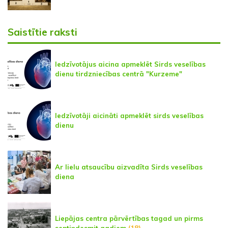
Saistītie raksti
Iedzīvotājus aicina apmeklēt Sirds veselības
dienu tirdzniecības centrā "Kurzeme"
Iedzīvotāji aicināti apmeklēt sirds veselības
dienu
Ar lielu atsaucību aizvadīta Sirds veselības
diena
Liepājas centra pārvērtības tagad un pirms