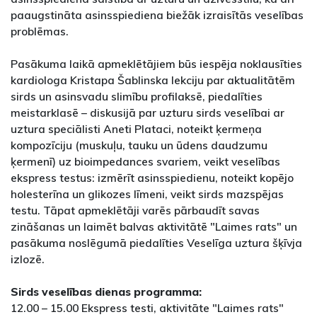
paaugstināta asinsspiediena biežāk izraisītās veselības
problēmas.
Pasākuma laikā apmeklētājiem būs iespēja noklausīties
kardiologa Kristapa Šablinska lekciju par aktualitātēm
sirds un asinsvadu slimību profilaksē, piedalīties
meistarklasē – diskusijā par uzturu sirds veselībai ar
uztura speciālisti Aneti Plataci, noteikt ķermeņa
kompozīciju (muskuļu, tauku un ūdens daudzumu
ķermenī) uz bioimpedances svariem, veikt veselības
ekspress testus: izmērīt asinsspiedienu, noteikt kopējo
holesterīna un glikozes līmeni, veikt sirds mazspējas
testu. Tāpat apmeklētāji varēs pārbaudīt savas
zināšanas un laimēt balvas aktivitātē "Laimes rats" un
pasākuma noslēgumā piedalīties Veselīga uztura šķīvja
izlozē.
Sirds veselības dienas programma:
12.00 – 15.00 Ekspress testi, aktivitāte "Laimes rats"