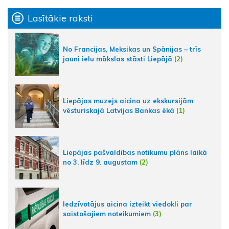
Lasītākie raksti
No Francijas, Meksikas un Spānijas – trīs
jauni ielu mākslas stāsti Liepājā
(2)
Liepājas muzejs aicina uz ekskursijām
vēsturiskajā Latvijas Bankas ēkā
(1)
Liepājas pašvaldības notikumu plāns laikā
no 3. līdz 9. augustam
(2)
Iedzīvotājus aicina izteikt viedokli par
saistošajiem noteikumiem
(3)