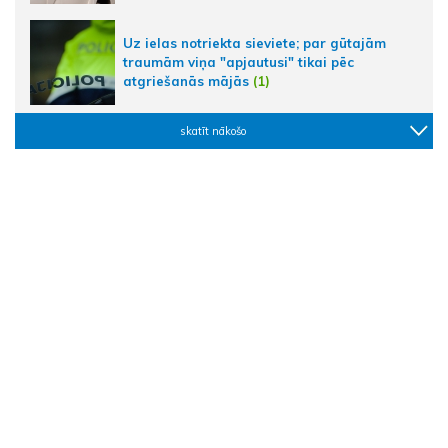
Uz ielas notriekta sieviete; par gūtajām
traumām viņa "apjautusi" tikai pēc
atgriešanās mājās
(1)
skatīt nākošo