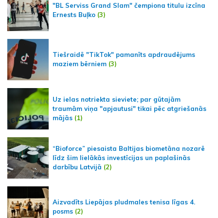
"BL Serviss Grand Slam" čempiona titulu izcīna
Ernests Buļko
(3)
Tiešraidē "TikTok" pamanīts apdraudējums
maziem bērniem
(3)
Uz ielas notriekta sieviete; par gūtajām
traumām viņa "apjautusi" tikai pēc atgriešanās
mājās
(1)
“Bioforce” piesaista Baltijas biometāna nozarē
līdz šim lielākās investīcijas un paplašinās
darbību Latvijā
(2)
Aizvadīts Liepājas pludmales tenisa līgas 4.
posms
(2)