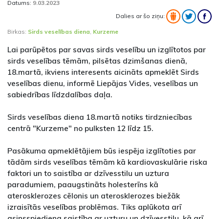
Datums:
9.03.2023
Dalies ar šo ziņu:
Birkas:
Sirds veselības diena
,
Kurzeme
Lai parūpētos par savas sirds veselību un izglītotos par
sirds veselības tēmām, pilsētas dzimšanas dienā,
18.martā, ikviens interesents aicināts apmeklēt Sirds
veselības dienu, informē Liepājas Vides, veselības un
sabiedrības līdzdalības daļa.
Sirds veselības diena 18.martā notiks tirdzniecības
centrā "Kurzeme" no pulksten 12 līdz 15.
Pasākuma apmeklētājiem būs iespēja izglītoties par
tādām sirds veselības tēmām kā kardiovaskulārie riska
faktori un to saistība ar dzīvesstilu un uztura
paradumiem, paaugstināts holesterīns kā
aterosklerozes cēlonis un aterosklerozes biežāk
izraisītās veselības problēmas. Tiks aplūkota arī
asinsspiediena saistība ar uzturu un dzīvesstilu, kā arī