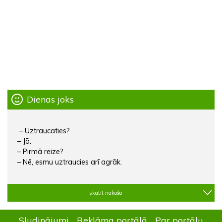
Dienas joks
– Uztraucaties?
– Jā.
– Pirmā reize?
– Nē, esmu uztraucies arī agrāk.
skatīt nākošo
Sludinājumi
Reklāma portālā
Par portālu