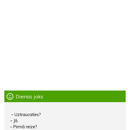
Dienas joks
– Uztraucaties?
– Jā.
– Pirmā reize?