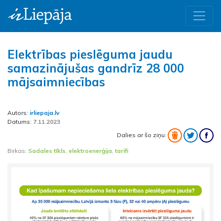
Elektrības pieslēguma jaudu
samazinājušas gandrīz 28 000
mājsaimniecības
Autors:
irliepaja.lv
Datums:
7.11.2023
Dalies ar šo ziņu:
Birkas:
Sadales tīkls
,
elektroenerģija
,
tarifi