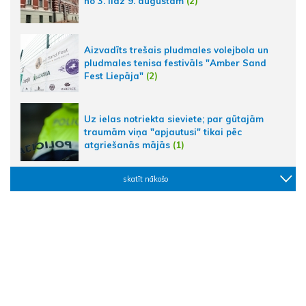
no 3. līdz 9. augustam
(2)
Aizvadīts trešais pludmales volejbola un
pludmales tenisa festivāls "Amber Sand
Fest Liepāja"
(2)
Uz ielas notriekta sieviete; par gūtajām
traumām viņa "apjautusi" tikai pēc
atgriešanās mājās
(1)
skatīt nākošo