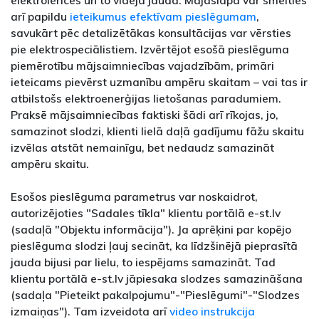
elektroierīces un to vidējā jauda. Mājaslapā var smelties
arī papildu
ieteikumus efektīvam pieslēgumam
,
savukārt pēc detalizētākas konsultācijas var vērsties
pie elektrospeciālistiem. Izvērtējot esošā pieslēguma
piemērotību mājsaimniecības vajadzībām, primāri
ieteicams pievērst uzmanību ampēru skaitam – vai tas ir
atbilstošs elektroenerģijas lietošanas paradumiem.
Praksē mājsaimniecības faktiski šādi arī rīkojas, jo,
samazinot slodzi, klienti lielā daļā gadījumu fāžu skaitu
izvēlas atstāt nemainīgu, bet nedaudz samazināt
ampēru skaitu.
Esošos pieslēguma parametrus var noskaidrot,
autorizējoties "Sadales tīkla" klientu portālā e-st.lv
(sadaļā "Objektu informācija"). Ja aprēķini par kopējo
pieslēguma slodzi ļauj secināt, ka līdzšinējā pieprasītā
jauda bijusi par lielu, to iespējams samazināt. Tad
klientu portālā e-st.lv jāpiesaka slodzes samazināšana
(sadaļa "Pieteikt pakalpojumu"-"Pieslēgumi"-"Slodzes
izmaiņas"). Tam izveidota arī
video instrukcija