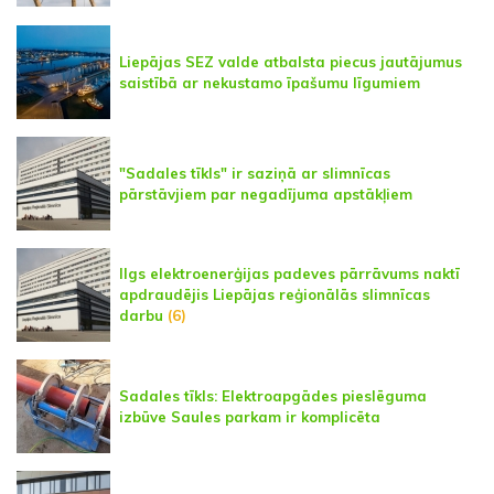
Liepājas SEZ valde atbalsta piecus jautājumus
saistībā ar nekustamo īpašumu līgumiem
"Sadales tīkls" ir saziņā ar slimnīcas
pārstāvjiem par negadījuma apstākļiem
Ilgs elektroenerģijas padeves pārrāvums naktī
apdraudējis Liepājas reģionālās slimnīcas
darbu
(6)
Sadales tīkls: Elektroapgādes pieslēguma
izbūve Saules parkam ir komplicēta