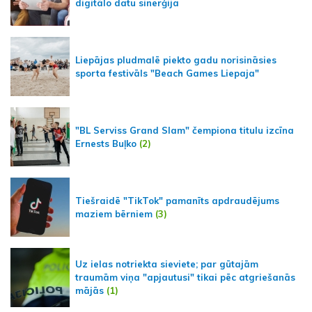
digitālo datu sinerģija
Liepājas pludmalē piekto gadu norisināsies
sporta festivāls "Beach Games Liepaja"
"BL Serviss Grand Slam" čempiona titulu izcīna
Ernests Buļko
(2)
Tiešraidē "TikTok" pamanīts apdraudējums
maziem bērniem
(3)
Uz ielas notriekta sieviete; par gūtajām
traumām viņa "apjautusi" tikai pēc atgriešanās
mājās
(1)