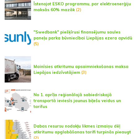
Īstenojot ESKO programmu, par elektroenerģiju
maksās 60% mazāk
(2)
"Swedbank" piešķīrusi finansējumu saules
paneļu parka būvniecībai Liepājas ezera apvidū
(5)
Mainīsies atkritumu apsaimniekošanas maksa
Liepājas iedzīvotājiem
(3)
No 1. aprīļa reģionālajā sabiedriskajā
transportā ieviesīs jaunus biļešu veidus un
tarifus
Dabas resursu nodokļu likmes izmaiņu dēļ
atkritumu apglabāšanas tarifi turpinās pieaugt
(2)