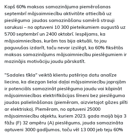
Kopš 60% maksas samazinājuma piemērošanas
septembrī mājsaimniecību aktivitāte attiecībā uz
pieslēguma jaudas samazināšanu samērā strauji
sarukusi – no aptuveni 10 300 pieteikumiem augustā uz
5700 septembrī un 2400 oktobrī. Iespējams, ka
mājsaimniecības, kurām tas bija aktuāli, to jau
paguvušas izdarīt, taču nevar izslēgt, ka 60% fiksētās
maksas samazinājums mājsaimniecību pieslēgumiem ir
mazinājis motivāciju jaudu pārskatīt.
"Sadales tīkla" veiktā klientu patēriņa datu analīze
liecina, ka diezgan lielai daļai mājsaimniecību joprojām
ir potenciāls samazināt pieslēguma jaudu vai kāpināt
mājsaimniecības elektrifikācijas līmeni bez pieslēguma
jaudas palielināšanas (piemēram, aizvietojot gāzes plīti
ar elektrisko). Piemēram, no aptuveni 25000
mājsaimniecību objektu, kuriem 2023. gada maijā bija 3
fāžu (F) 32 ampēru (A) pieslēgums, jauda samazināta
aptuveni 3000 gadījumos, taču vēl 13 000 jeb teju 60%