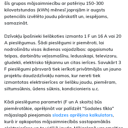
šīs grupas mājsaimniecību ar patēriņu 150-300
kilovatstundas (kWh) mēnesī joprojām ir augsts
potenciāls izvēlēto jaudu pārskatīt un, iespējams,
samazināt.
Dzīvokļu īpašnieki lielākoties izmanto 1 F un 16 A vai 20
A pieslēgumus. Šādi pieslēgumi ir piemēroti, lai
nodrošinātu visas ikdienas vajadzības: apgaismotu
telpas, darbinātu veļasmašīnu, ledusskapi, televizoru,
gludekli, elektrisko tējkannu un citas ierīces. Savukārt 3
F pieslēgumi pārsvarā tiek ierīkoti privātmājās un jauno
projektu daudzdzīvokļu namos, kur nereti tiek
izmantotas elektroierīces ar lielāku jaudu, piemēram,
siltumsūknis, ūdens sūknis, kondicionieris u.c.
Kādi pieslēguma parametri (F un A skaits) būs
piemērotākie, aprēķināt var palīdzēt "Sadales tīkla"
mājaslapā pieejamais
slodzes aprēķina kalkulators
,
kurā ir apkopotas mājsaimniecībās sastopamākās