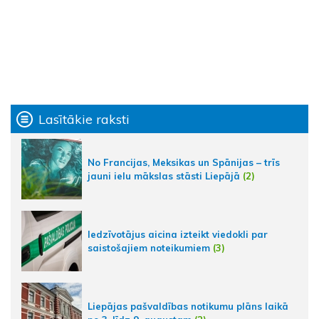
Lasītākie raksti
No Francijas, Meksikas un Spānijas – trīs
jauni ielu mākslas stāsti Liepājā
(2)
Iedzīvotājus aicina izteikt viedokli par
saistošajiem noteikumiem
(3)
Liepājas pašvaldības notikumu plāns laikā