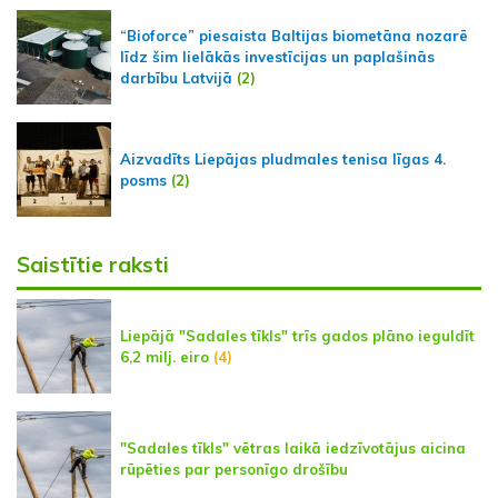
“Bioforce” piesaista Baltijas biometāna nozarē
līdz šim lielākās investīcijas un paplašinās
darbību Latvijā
(2)
Aizvadīts Liepājas pludmales tenisa līgas 4.
posms
(2)
Saistītie raksti
Liepājā "Sadales tīkls" trīs gados plāno ieguldīt
6,2 milj. eiro
(4)
"Sadales tīkls" vētras laikā iedzīvotājus aicina
rūpēties par personīgo drošību