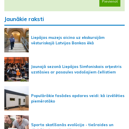
Pievienot
Jaunākie raksti
Liepājas muzejs aicina uz ekskursijām
vēsturiskajā Latvijas Bankas ēkā
Jaunajā sezonā Liepājas Simfoniskais orķestris
uzstāsies ar pasaules vadošajiem čellistiem
Populārākie fasādes apdares veidi: kā izvēlēties
piemērotāko
Sporta skatīšanās evolūcija - tiešraides un