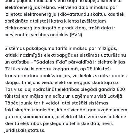
pakalpojumu maksa ir viena daļa no kopējā ikmēneša
elektroenerģijas rēķina. Vēl viena daļa ir maksa par
izlietoto elektroenerģiju (kilovatstundu skaitu), kas tiek
aprēķināta atbilstoši katra klienta izvēlētajam
elektroenerģijas tirgotāja produktam, trešā daļa ir
pievienotās vērtības nodoklis (PVN).
Sistēmas pakalpojumu tarifs ir maksa par milzīgās,
kritiski nozīmīgās elektroapgādes sistēmas uzturēšanu
un attīstību – "Sadales tīkla" pārvaldībā ir elektrolīnijas
92 tūkstošu kilometru kopgarumā, ap 28 tūkstoši
transformatoru apakšstacijas, vēl lielāks skaits sadales
skapju, 1 miljons viedo elektroenerģijas skaitītāju u.c.
Tas viss ļauj nodrošināt elektrības piegādi gandrīz 800
tūkstošiem mājsaimniecību un uzņēmumu visā Latvijā.
Tāpēc jaunie tarifi veidoti atbilstošāki sistēmas
faktiskajām izmaksām, kā arī vienādi gan uzņēmumiem,
gan mājsaimniecībām, jo elektrotīkla izmaksas ietekmē
klientu elektrības pieslēgumu tehniskie dati, nevis
juridiskais statuss.