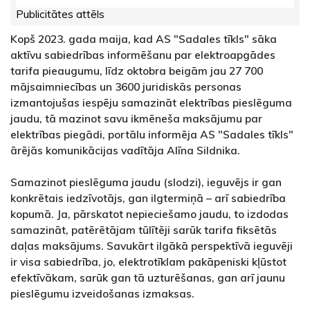
Publicitātes attēls
Kopš 2023. gada maija, kad AS "Sadales tīkls" sāka
aktīvu sabiedrības informēšanu par elektroapgādes
tarifa pieaugumu, līdz oktobra beigām jau 27 700
mājsaimniecības un 3600 juridiskās personas
izmantojušas iespēju samazināt elektrības pieslēguma
jaudu, tā mazinot savu ikmēneša maksājumu par
elektrības piegādi, portālu informēja AS "Sadales tīkls"
ārējās komunikācijas vadītāja Alīna Sildnika.
Samazinot pieslēguma jaudu (slodzi), ieguvējs ir gan
konkrētais iedzīvotājs, gan ilgtermiņā – arī sabiedrība
kopumā. Ja, pārskatot nepieciešamo jaudu, to izdodas
samazināt, patērētājam tūlītēji sarūk tarifa fiksētās
daļas maksājums. Savukārt ilgākā perspektīvā ieguvēji
ir visa sabiedrība, jo, elektrotīklam pakāpeniski kļūstot
efektīvākam, sarūk gan tā uzturēšanas, gan arī jaunu
pieslēgumu izveidošanas izmaksas.