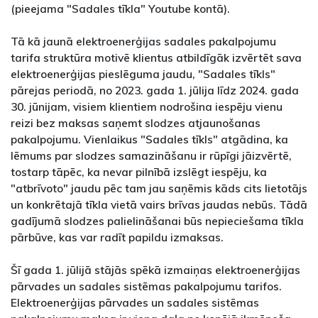
(pieejama "Sadales tīkla" Youtube kontā).
Tā kā jaunā elektroenerģijas sadales pakalpojumu
tarifa struktūra motivē klientus atbildīgāk izvērtēt sava
elektroenerģijas pieslēguma jaudu, "Sadales tīkls"
pārejas periodā, no 2023. gada 1. jūlija līdz 2024. gada
30. jūnijam, visiem klientiem nodrošina iespēju vienu
reizi bez maksas saņemt slodzes atjaunošanas
pakalpojumu. Vienlaikus "Sadales tīkls" atgādina, ka
lēmums par slodzes samazināšanu ir rūpīgi jāizvērtē,
tostarp tāpēc, ka nevar pilnībā izslēgt iespēju, ka
"atbrīvoto" jaudu pēc tam jau saņēmis kāds cits lietotājs
un konkrētajā tīkla vietā vairs brīvas jaudas nebūs. Tādā
gadījumā slodzes palielināšanai būs nepieciešama tīkla
pārbūve, kas var radīt papildu izmaksas.
Šī gada 1. jūlijā stājās spēkā izmaiņas elektroenerģijas
pārvades un sadales sistēmas pakalpojumu tarifos.
Elektroenerģijas pārvades un sadales sistēmas