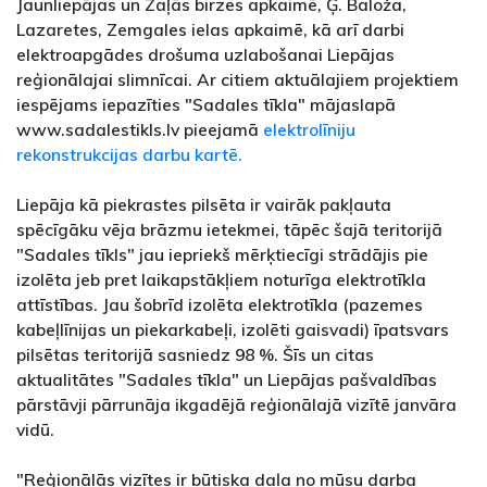
Jaunliepājas un Zaļās birzes apkaimē, Ģ. Baloža,
Lazaretes, Zemgales ielas apkaimē, kā arī darbi
elektroapgādes drošuma uzlabošanai Liepājas
reģionālajai slimnīcai. Ar citiem aktuālajiem projektiem
iespējams iepazīties "Sadales tīkla" mājaslapā
www.sadalestikls.lv pieejamā
elektrolīniju
rekonstrukcijas darbu kartē.
Liepāja kā piekrastes pilsēta ir vairāk pakļauta
spēcīgāku vēja brāzmu ietekmei, tāpēc šajā teritorijā
"Sadales tīkls" jau iepriekš mērķtiecīgi strādājis pie
izolēta jeb pret laikapstākļiem noturīga elektrotīkla
attīstības. Jau šobrīd izolēta elektrotīkla (pazemes
kabeļlīnijas un piekarkabeļi, izolēti gaisvadi) īpatsvars
pilsētas teritorijā sasniedz 98 %. Šīs un citas
aktualitātes "Sadales tīkla" un Liepājas pašvaldības
pārstāvji pārrunāja ikgadējā reģionālajā vizītē janvāra
vidū.
"Reģionālās vizītes ir būtiska daļa no mūsu darba