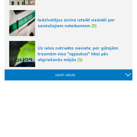
Iedzīvotājus aicina izteikt viedokli par
saistošajiem noteikumiem
(3)
Uz ielas notriekta sieviete; par gūtajām
traumām viņa "apjautusi" tikai pēc
atgriešanās mājās
(1)
skatīt nākošo