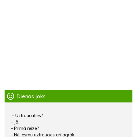
Dienas joks
– Uztraucaties?
– Jā.
– Pirmā reize?
– Nē, esmu uztraucies arī agrāk.