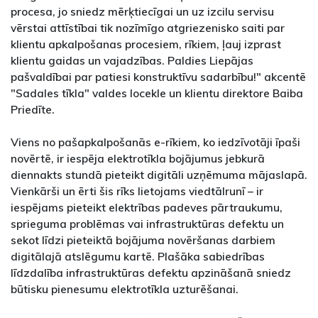
procesa, jo sniedz mērķtiecīgai un uz izcilu servisu
vērstai attīstībai tik nozīmīgo atgriezenisko saiti par
klientu apkalpošanas procesiem, rīkiem, ļauj izprast
klientu gaidas un vajadzības. Paldies Liepājas
pašvaldībai par patiesi konstruktīvu sadarbību!" akcentē
"Sadales tīkla" valdes locekle un klientu direktore Baiba
Priedīte.
Viens no pašapkalpošanās e-rīkiem, ko iedzīvotāji īpaši
novērtē, ir iespēja elektrotīkla bojājumus jebkurā
diennakts stundā pieteikt digitāli uzņēmuma mājaslapā.
Vienkārši un ērti šis rīks lietojams viedtālrunī – ir
iespējams pieteikt elektrības padeves pārtraukumu,
sprieguma problēmas vai infrastruktūras defektu un
sekot līdzi pieteiktā bojājuma novēršanas darbiem
digitālajā atslēgumu kartē. Plašāka sabiedrības
līdzdalība infrastruktūras defektu apzināšanā sniedz
būtisku pienesumu elektrotīkla uzturēšanai.