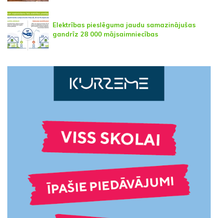
Elektrības pieslēguma jaudu samazinājušas
gandrīz 28 000 mājsaimniecības