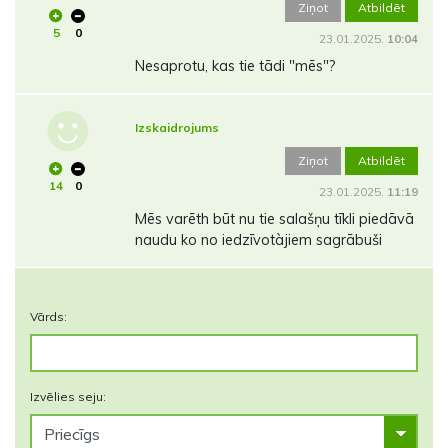
Ziņot
Atbildēt
5
0
23.01.2025.
10:04
Nesaprotu, kas tie tādi "mēs"?
Izskaidrojums
Ziņot
Atbildēt
14
0
23.01.2025.
11:19
Mēs varēth būt nu tie salašņu tīkli piedāvā
naudu ko no iedzīvotàjiem sagrābuši
Vārds:
Izvēlies seju: