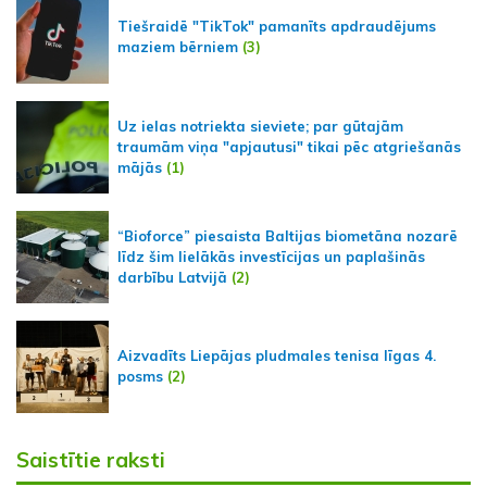
Tiešraidē "TikTok" pamanīts apdraudējums
maziem bērniem
(3)
Uz ielas notriekta sieviete; par gūtajām
traumām viņa "apjautusi" tikai pēc atgriešanās
mājās
(1)
“Bioforce” piesaista Baltijas biometāna nozarē
līdz šim lielākās investīcijas un paplašinās
darbību Latvijā
(2)
Aizvadīts Liepājas pludmales tenisa līgas 4.
posms
(2)
Saistītie raksti