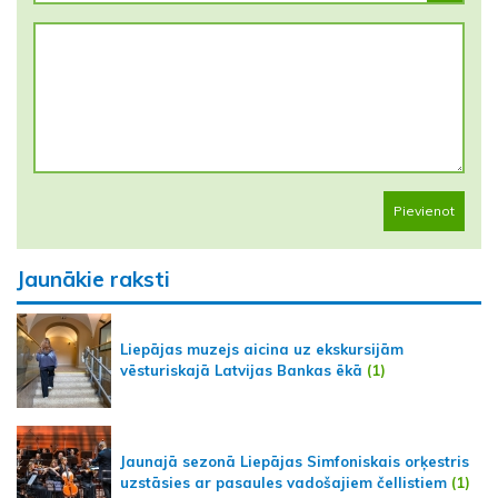
Pievienot
Jaunākie raksti
Liepājas muzejs aicina uz ekskursijām
vēsturiskajā Latvijas Bankas ēkā
(1)
Jaunajā sezonā Liepājas Simfoniskais orķestris
uzstāsies ar pasaules vadošajiem čellistiem
(1)