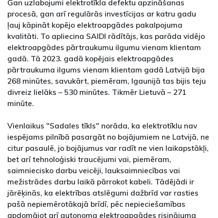
Gan uzlabojumi elektrotīkla defektu apzināšanas
procesā, gan arī regulārās investīcijas ar katru gadu
ļauj kāpināt kopējo elektroapgādes pakalpojuma
kvalitāti. To apliecina SAIDI rādītājs, kas parāda vidējo
elektroapgādes pārtraukumu ilgumu vienam klientam
gadā. Tā 2023. gadā kopējais elektroapgādes
pārtraukuma ilgums vienam klientam gadā Latvijā bija
268 minūtes, savukārt, piemēram, Igaunijā tas bijis teju
divreiz lielāks – 530 minūtes. Tikmēr Lietuvā – 271
minūte.
Vienlaikus "Sadales tīkls" norāda, ka elektrotīklu nav
iespējams pilnībā pasargāt no bojājumiem ne Latvijā, ne
citur pasaulē, jo bojājumus var radīt ne vien laikapstākļi,
bet arī tehnoloģiski traucējumi vai, piemēram,
saimniecisko darbu veicēji, lauksaimniecības vai
mežistrādes darbu laikā pārrokot kabeli. Tādējādi ir
jārēķinās, ka elektrības atslēgumi dažbrīd var rasties
pašā nepiemērotākajā brīdī, pēc nepieciešamības
apdomājot arī autonoma elektroapgādes risinājuma