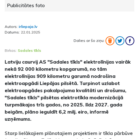
Publicitātes foto
Autors:
irliepaja.lv
Datums:
22.01.2025
Dalies ar šo ziņu:
Birkas:
Sadales tīkls
Latviju caurvij AS "Sadales tīkls" elektrolīnijas vairāk
nekā 92 000 kilometru kopgarumā, no tām
elektrolīnijas 909 kilometru garumā nodrošina
elektroapgādi Liepājas pilsētā. Turpinot uzlabot
elektroapgādes pakalpojuma kvalitāti un drošumu,
"Sadales tīkls" pilsētas elektrotīkla modernizācijā
turpmākajos trīs gados, no 2025. līdz 2027. gada
beigām, plāno ieguldīt 6,2 milj. eiro, informē
uzņēmums.
Starp lielākajiem plānotajiem projektiem ir tīkla pārbūve