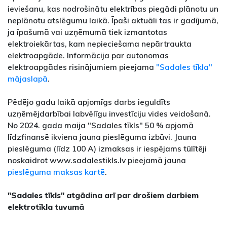
ieviešanu, kas nodrošinātu elektrības piegādi plānotu un
neplānotu atslēgumu laikā. Īpaši aktuāli tas ir gadījumā,
ja īpašumā vai uzņēmumā tiek izmantotas
elektroiekārtas, kam nepieciešama nepārtraukta
elektroapgāde. Informācija par autonomas
elektroapgādes risinājumiem pieejama
"Sadales tīkla"
mājaslapā
.
Pēdējo gadu laikā apjomīgs darbs ieguldīts
uzņēmējdarbībai labvēlīgu investīciju vides veidošanā.
No 2024. gada maija "Sadales tīkls" 50 % apjomā
līdzfinansē ikviena jauna pieslēguma izbūvi. Jauna
pieslēguma (līdz 100 A) izmaksas ir iespējams tūlītēji
noskaidrot www.sadalestikls.lv pieejamā jauna
pieslēguma maksas kartē
.
"Sadales tīkls" atgādina arī par drošiem darbiem
elektrotīkla tuvumā