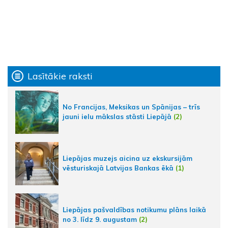
Lasītākie raksti
No Francijas, Meksikas un Spānijas – trīs
jauni ielu mākslas stāsti Liepājā
(2)
Liepājas muzejs aicina uz ekskursijām
vēsturiskajā Latvijas Bankas ēkā
(1)
Liepājas pašvaldības notikumu plāns laikā
no 3. līdz 9. augustam
(2)