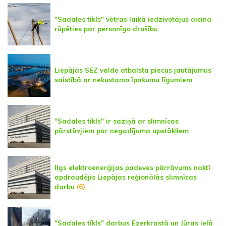
"Sadales tīkls" vētras laikā iedzīvotājus aicina
rūpēties par personīgo drošību
Liepājas SEZ valde atbalsta piecus jautājumus
saistībā ar nekustamo īpašumu līgumiem
"Sadales tīkls" ir saziņā ar slimnīcas
pārstāvjiem par negadījuma apstākļiem
Ilgs elektroenerģijas padeves pārrāvums naktī
apdraudējis Liepājas reģionālās slimnīcas
darbu
(6)
"Sadales tīkls" darbus Ezerkrastā un Jūras ielā