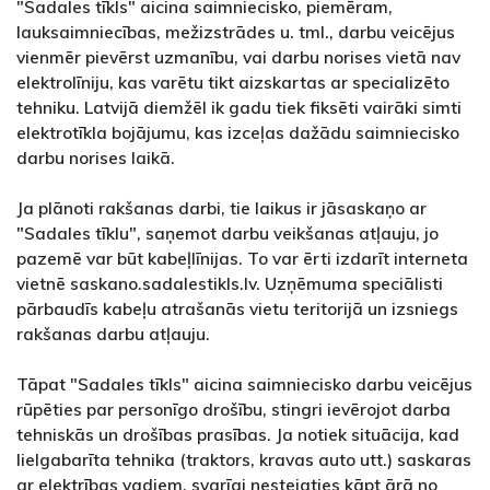
"Sadales tīkls" aicina saimniecisko, piemēram,
lauksaimniecības, mežizstrādes u. tml., darbu veicējus
vienmēr pievērst uzmanību, vai darbu norises vietā nav
elektrolīniju, kas varētu tikt aizskartas ar specializēto
tehniku. Latvijā diemžēl ik gadu tiek fiksēti vairāki simti
elektrotīkla bojājumu, kas izceļas dažādu saimniecisko
darbu norises laikā.
Ja plānoti rakšanas darbi, tie laikus ir jāsaskaņo ar
"Sadales tīklu", saņemot darbu veikšanas atļauju, jo
pazemē var būt kabeļlīnijas. To var ērti izdarīt interneta
vietnē saskano.sadalestikls.lv. Uzņēmuma speciālisti
pārbaudīs kabeļu atrašanās vietu teritorijā un izsniegs
rakšanas darbu atļauju.
Tāpat "Sadales tīkls" aicina saimniecisko darbu veicējus
rūpēties par personīgo drošību, stingri ievērojot darba
tehniskās un drošības prasības. Ja notiek situācija, kad
lielgabarīta tehnika (traktors, kravas auto utt.) saskaras
ar elektrības vadiem, svarīgi nesteigties kāpt ārā no