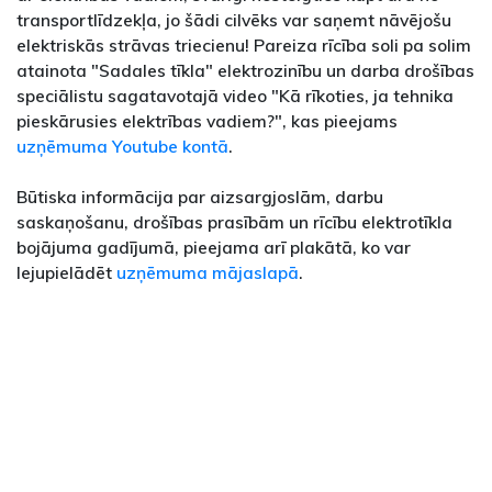
transportlīdzekļa, jo šādi cilvēks var saņemt nāvējošu
elektriskās strāvas triecienu! Pareiza rīcība soli pa solim
atainota "Sadales tīkla" elektrozinību un darba drošības
speciālistu sagatavotajā video "Kā rīkoties, ja tehnika
pieskārusies elektrības vadiem?", kas pieejams
uzņēmuma Youtube kontā
.
Būtiska informācija par aizsargjoslām, darbu
saskaņošanu, drošības prasībām un rīcību elektrotīkla
bojājuma gadījumā, pieejama arī plakātā, ko var
lejupielādēt
uzņēmuma mājaslapā
.