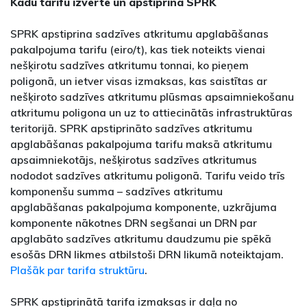
Kādu tarifu izvērtē un apstiprina SPRK
SPRK apstiprina sadzīves atkritumu apglabāšanas
pakalpojuma tarifu (eiro/t), kas tiek noteikts vienai
nešķirotu sadzīves atkritumu tonnai, ko pieņem
poligonā, un ietver visas izmaksas, kas saistītas ar
nešķiroto sadzīves atkritumu plūsmas apsaimniekošanu
atkritumu poligona un uz to attiecinātās infrastruktūras
teritorijā. SPRK apstiprināto sadzīves atkritumu
apglabāšanas pakalpojuma tarifu maksā atkritumu
apsaimniekotājs, nešķirotus sadzīves atkritumus
nododot sadzīves atkritumu poligonā. Tarifu veido trīs
komponenšu summa – sadzīves atkritumu
apglabāšanas pakalpojuma komponente, uzkrājuma
komponente nākotnes DRN segšanai un DRN par
apglabāto sadzīves atkritumu daudzumu pie spēkā
esošās DRN likmes atbilstoši DRN likumā noteiktajam.
Plašāk par tarifa struktūru
.
SPRK apstiprinātā tarifa izmaksas ir daļa no