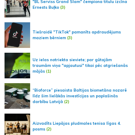
"BL Serviss Grand Slam" čempiona titulu izcīna
Ernests Buļko
(3)
Tiešraidē "TikTok" pamanīts apdraudējums
maziem bērniem
(3)
Uz ielas notriekta sieviete; par gūtajām
traumām viņa "apjautusi" tikai pēc atgriešanās
mājās
(1)
“Bioforce” piesaista Baltijas biometāna nozarē
līdz šim lielākās investīcijas un paplašinās
darbību Latvijā
(2)
Aizvadīts Liepājas pludmales tenisa līgas 4.
posms
(2)