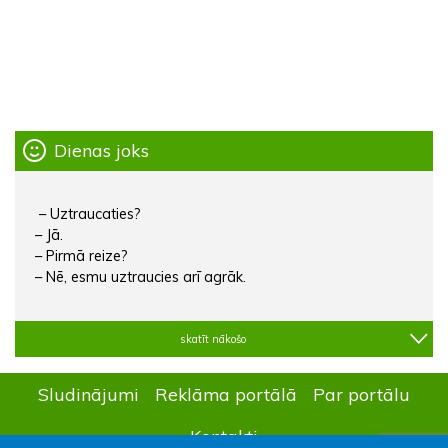
Dienas joks
– Uztraucaties?
– Jā.
– Pirmā reize?
– Nē, esmu uztraucies arī agrāk.
skatīt nākošo
Sludinājumi
Reklāma portālā
Par portālu
Kontakti