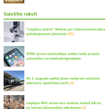
Saistītie raksti
"Liepājas ūdens": Maksai par ūdenssaimniecības
pakalpojumiem jāmainās
(33)
SPRK aicina iedzīvotājus svētku laikā jo īpaši
uzmanīties no telefonkrāpniekiem
No 1. augusta spēkā jauns nešķiroto sadzīves
atkritumu apstrādes tarifs
(3)
Liepājas RAS aicina bez maksas nodod dārza
un inertos būvniecības atkritumus
(1)