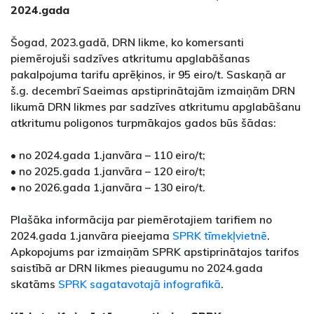
2024.gada
Šogad, 2023.gadā, DRN likme, ko komersanti
piemērojuši sadzīves atkritumu apglabāšanas
pakalpojuma tarifu aprēķinos, ir 95 eiro/t. Saskaņā ar
š.g. decembrī Saeimas apstiprinātajām izmaiņām DRN
likumā DRN likmes par sadzīves atkritumu apglabāšanu
atkritumu poligonos turpmākajos gados būs šādas:
• no 2024.gada 1.janvāra – 110 eiro/t;
• no 2025.gada 1.janvāra – 120 eiro/t;
• no 2026.gada 1.janvāra – 130 eiro/t.
Plašāka informācija par piemērotajiem tarifiem no
2024.gada 1.janvāra pieejama
SPRK tīmekļvietnē
.
Apkopojums par izmaiņām SPRK apstiprinātajos tarifos
saistībā ar DRN likmes pieaugumu no 2024.gada
skatāms
SPRK sagatavotajā infografikā
.