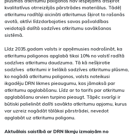
plūsmas atkritumu poligonos nav iespējams atšķirot
kvalitatīvus otrreizējās pārstrādes materiālus. Tādēļ
atkritumu radītāji aicināti atkritumus šķirot to rašanās
avotā, aktīvi līdzdarbojoties savas pašvaldības
veidotajā dalītā sadzīves atkritumu savākšanas
sistēmā.
Līdz 2035.gadam valsts ir apņēmusies nodrošināt, ka
atkritumu poligonos apglabā tikai 10% no valstī radītā
sadzīves atkritumu daudzuma. Tā kā nešķirotie
sadzīves atkritumi ir lielākā sadzīves atkritumu plūsma,
ko nogādā atkritumu poligonos, valsts noteikusi
ikgadēju DRN likmes pieaugumu, kas jāmaksā par
atkritumu apglabāšanu. Līdz ar to tarifs par atkritumu
apglabāšanu arvien turpina pieaugt. Tāpēc svarīgi ir
būtiski palielināt dalīti savākto atkritumu apjomu, kurus
var uzreiz nogādāt tālākai pārstrādei, nevedot
apglabāt uz atkritumu poligonu.
Aktuālais saistībā ar DRN likmju izmaiņām no