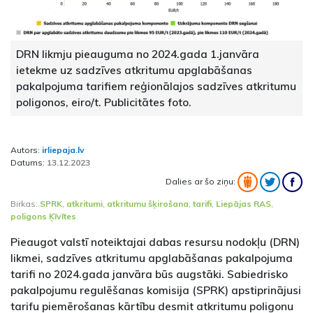
DRN likmju pieauguma no 2024.gada 1.janvāra
ietekme uz sadzīves atkritumu apglabāšanas
pakalpojuma tarifiem reģionālajos sadzīves atkritumu
poligonos, eiro/t. Publicitātes foto.
Autors:
irliepaja.lv
Datums:
13.12.2023
Dalies ar šo ziņu:
Birkas:
SPRK
,
atkritumi
,
atkritumu šķirošana
,
tarifi
,
Liepājas RAS
,
poligons Ķīvītes
Pieaugot valstī noteiktajai dabas resursu nodokļu (DRN)
likmei, sadzīves atkritumu apglabāšanas pakalpojuma
tarifi no 2024.gada janvāra būs augstāki. Sabiedrisko
pakalpojumu regulēšanas komisija (SPRK) apstiprinājusi
tarifu piemērošanas kārtību desmit atkritumu poligonu