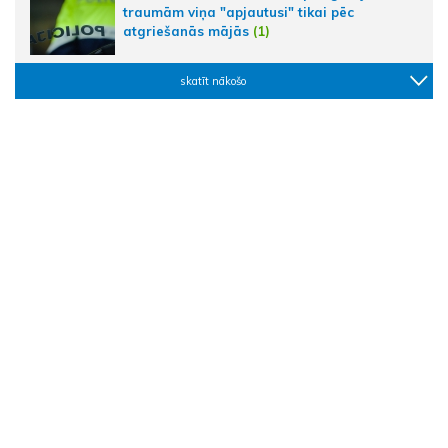
traumām viņa "apjautusi" tikai pēc
atgriešanās mājās
(1)
skatīt nākošo