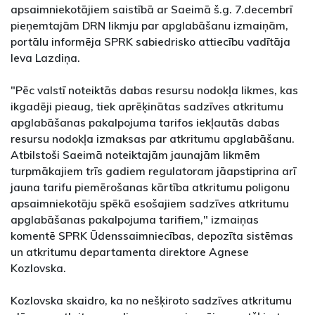
apsaimniekotājiem saistībā ar Saeimā š.g. 7.decembrī
pieņemtajām DRN likmju par apglabāšanu izmaiņām,
portālu informēja SPRK sabiedrisko attiecību vadītāja
Ieva Lazdiņa.
"Pēc valstī noteiktās dabas resursu nodokļa likmes, kas
ikgadēji pieaug, tiek aprēķinātas sadzīves atkritumu
apglabāšanas pakalpojuma tarifos iekļautās dabas
resursu nodokļa izmaksas par atkritumu apglabāšanu.
Atbilstoši Saeimā noteiktajām jaunajām likmēm
turpmākajiem trīs gadiem regulatoram jāapstiprina arī
jauna tarifu piemērošanas kārtība atkritumu poligonu
apsaimniekotāju spēkā esošajiem sadzīves atkritumu
apglabāšanas pakalpojuma tarifiem," izmaiņas
komentē SPRK Ūdenssaimniecības, depozīta sistēmas
un atkritumu departamenta direktore Agnese
Kozlovska.
Kozlovska skaidro, ka no nešķiroto sadzīves atkritumu