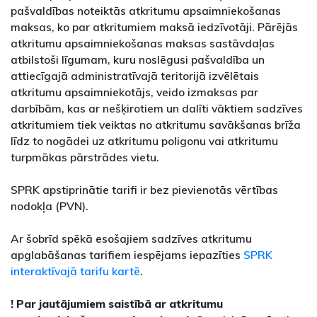
pašvaldības noteiktās atkritumu apsaimniekošanas
maksas, ko par atkritumiem maksā iedzīvotāji. Pārējās
atkritumu apsaimniekošanas maksas sastāvdaļas
atbilstoši līgumam, kuru noslēgusi pašvaldība un
attiecīgajā administratīvajā teritorijā izvēlētais
atkritumu apsaimniekotājs, veido izmaksas par
darbībām, kas ar nešķirotiem un dalīti vāktiem sadzīves
atkritumiem tiek veiktas no atkritumu savākšanas brīža
līdz to nogādei uz atkritumu poligonu vai atkritumu
turpmākas pārstrādes vietu.
SPRK apstiprinātie tarifi ir bez pievienotās vērtības
nodokļa (PVN).
Ar šobrīd spēkā esošajiem sadzīves atkritumu
apglabāšanas tarifiem iespējams iepazīties
SPRK
interaktīvajā tarifu kartē
.
! Par jautājumiem saistībā ar atkritumu