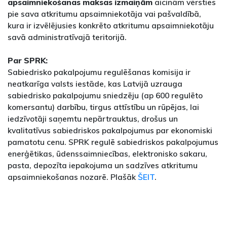
apsaimniekošanas maksas izmaiņām
aicinām vērsties
pie sava atkritumu apsaimniekotāja vai pašvaldībā,
kura ir izvēlējusies konkrēto atkritumu apsaimniekotāju
savā administratīvajā teritorijā.
Par SPRK:
Sabiedrisko pakalpojumu regulēšanas komisija ir
neatkarīga valsts iestāde, kas Latvijā uzrauga
sabiedrisko pakalpojumu sniedzēju (ap 600 regulēto
komersantu) darbību, tirgus attīstību un rūpējas, lai
iedzīvotāji saņemtu nepārtrauktus, drošus un
kvalitatīvus sabiedriskos pakalpojumus par ekonomiski
pamatotu cenu. SPRK regulē sabiedriskos pakalpojumus
enerģētikas, ūdenssaimniecības, elektronisko sakaru,
pasta, depozīta iepakojuma un sadzīves atkritumu
apsaimniekošanas nozarē. Plašāk
ŠEIT
.