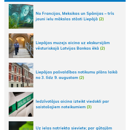
No Francijas, Meksikas un Spānijas – trīs
jauni ielu mākslas stāsti Liepājā
(2)
Liepājas muzejs aicina uz ekskursijām
vēsturiskajā Latvijas Bankas ēkā
(2)
Liepājas pašvaldības notikumu plāns laikā
no 3. līdz 9. augustam
(2)
Iedzīvotājus aicina izteikt viedokli par
saistošajiem noteikumiem
(3)
Uz ielas notriekta sieviete; par gūtajām