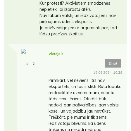
Kur protesti? Aktīvistiem smadzenes
nepietiek, lai izprastu afēru.
Nav labum valstij un iedzīvotājiem, nav
pieļaujams ūdens eksports.
Ja prūšveidīgajiem ir argumenti par, tad
lūdzu precīzus skaitļus.
Vietējais
Ziņot
1
2
18.06.2024.
10:29
Pirmkārt, vēl neviens litrs nav
eksportēts, un tas ir slikti. Būtu labāka
rentabilitāte uzņēmumam, nebūtu
tāds cenu lēciens. Otrkārt būtu
nodokļi gan pašvaldības, gan valsts
kasei, un vajadzību jau netrūkst.
Treškārt, pie mums ir tik zems
iedzīvotāju blīvums, ka ūdens
trūkums nu nekādi nedraud.