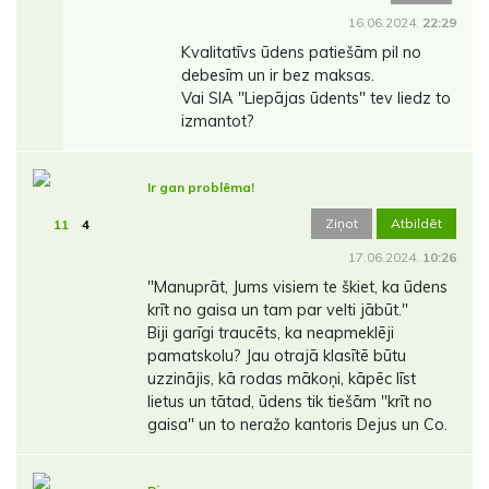
16.06.2024.
22:29
Kvalitatīvs ūdens patiešām pil no
debesīm un ir bez maksas.
Vai SIA "Liepājas ūdents" tev liedz to
izmantot?
Ir gan problēma!
Ziņot
Atbildēt
11
4
17.06.2024.
10:26
"Manuprāt, Jums visiem te škiet, ka ūdens
krīt no gaisa un tam par velti jābūt."
Biji garīgi traucēts, ka neapmeklēji
pamatskolu? Jau otrajā klasītē būtu
uzzinājis, kā rodas mākoņi, kāpēc līst
lietus un tātad, ūdens tik tiešām "krīt no
gaisa" un to neražo kantoris Dejus un Co.