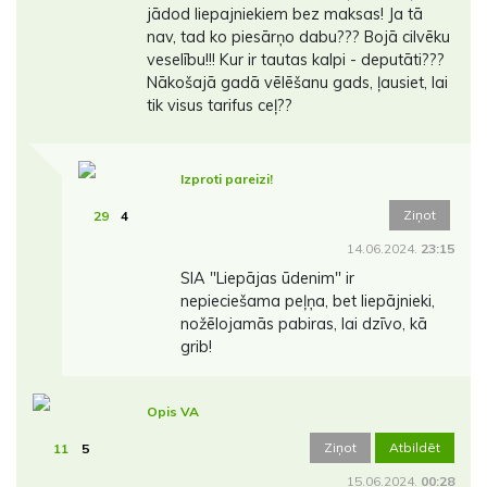
jādod liepajniekiem bez maksas! Ja tā
nav, tad ko piesārņo dabu??? Bojā cilvēku
veselību!!! Kur ir tautas kalpi - deputāti???
Nākošajā gadā vēlēšanu gads, ļausiet, lai
tik visus tarifus ceļ??
Izproti pareizi!
Ziņot
29
4
14.06.2024.
23:15
SIA "Liepājas ūdenim" ir
nepieciešama peļņa, bet liepājnieki,
nožēlojamās pabiras, lai dzīvo, kā
grib!
Opis VA
Ziņot
Atbildēt
11
5
15.06.2024.
00:28