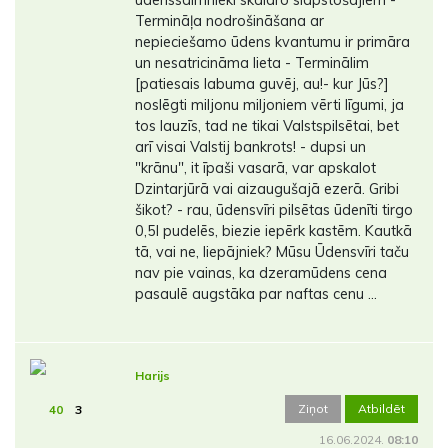
ūdenssaimnieki skaidro slāpstošajiem -
Termināļa nodrošināšana ar
nepieciešamo ūdens kvantumu ir primāra
un nesatricināma lieta - Terminālim
[patiesais labuma guvēj, au!- kur Jūs?]
noslēgti miljonu miljoniem vērti līgumi, ja
tos lauzīs, tad ne tikai Valstspilsētai, bet
arī visai Valstij bankrots! - dupsi un
"krānu", it īpaši vasarā, var apskalot
Dzintarjūrā vai aizaugušajā ezerā. Gribi
šikot? - rau, ūdensvīri pilsētas ūdenīti tirgo
0,5l pudelēs, biezie iepērk kastēm. Kautkā
tā, vai ne, liepājniek? Mūsu Ūdensvīri taču
nav pie vainas, ka dzeramūdens cena
pasaulē augstāka par naftas cenu ...
Harijs
Ziņot
Atbildēt
40
3
16.06.2024.
08:10