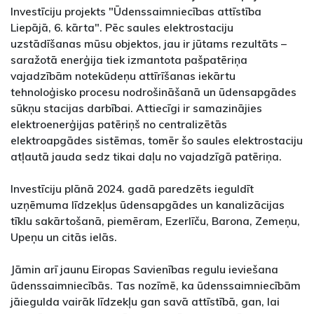
Investīciju projekts "Ūdenssaimniecības attīstība
Liepājā, 6. kārta". Pēc saules elektrostaciju
uzstādīšanas mūsu objektos, jau ir jūtams rezultāts –
saražotā enerģija tiek izmantota pašpatēriņa
vajadzībām notekūdeņu attīrīšanas iekārtu
tehnoloģisko procesu nodrošināšanā un ūdensapgādes
sūkņu stacijas darbībai. Attiecīgi ir samazinājies
elektroenerģijas patēriņš no centralizētās
elektroapgādes sistēmas, tomēr šo saules elektrostaciju
atļautā jauda sedz tikai daļu no vajadzīgā patēriņa.
Investīciju plānā 2024. gadā paredzēts ieguldīt
uzņēmuma līdzekļus ūdensapgādes un kanalizācijas
tīklu sakārtošanā, piemēram, Ezerlīču, Barona, Zemeņu,
Upeņu un citās ielās.
Jāmin arī jaunu Eiropas Savienības regulu ieviešana
ūdenssaimniecībās. Tas nozīmē, ka ūdenssaimniecībām
jāiegulda vairāk līdzekļu gan savā attīstībā, gan, lai