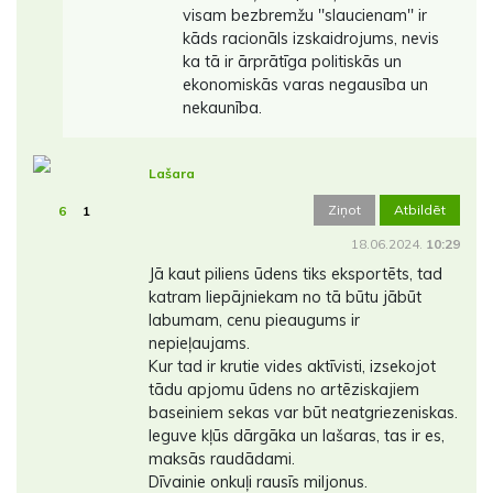
visam bezbremžu ''slaucienam'' ir
kāds racionāls izskaidrojums, nevis
ka tā ir ārprātīga politiskās un
ekonomiskās varas negausība un
nekaunība.
Lašara
Ziņot
Atbildēt
6
1
18.06.2024.
10:29
Jā kaut piliens ūdens tiks eksportēts, tad
katram liepājniekam no tā būtu jābūt
labumam, cenu pieaugums ir
nepieļaujams.
Kur tad ir krutie vides aktīvisti, izsekojot
tādu apjomu ūdens no artēziskajiem
baseiniem sekas var būt neatgriezeniskas.
Ieguve kļūs dārgāka un lašaras, tas ir es,
maksās raudādami.
Dīvainie onkuļi rausīs miljonus.