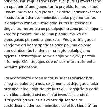
pakalpojumu regulēšanas komisijai (SPRK) izvērtēšanai
un apstiprināšanai jaunu tarifu projektu. Iemesli, kādēļ
uzņēmumam tas bija jādara, ir dažādi, galvenokārt tas
ir saistīts ar ūdenssaimniecības pakalpojumu tarifos
iekļaujamo izmaksu izmaiņām, kuras ir ietekmējis
degvielas, materiālu un pakalpojumu cenu palielinājums,
kredīta procentu maksājumu pieaugums, kā arī
pieaugušas personāla izmaksas. Pēdējos trīs gadus
vērojama arī ūdensapgādes pakalpojumu apjoma
samazināšanās tendence – sniegto pakalpojumu
apjoms iedzīvotājiem samazinājis par 7,7%, portālu
informēja SIA "Liepājas ūdens" sekretāre-referente
Sarmīte Jēkabsone.
Lai nodrošinātu arvien labākus ūdenssaimniecības
sniegtos pakalpojumus, uzņēmums pēdējo gadu laikā
attīstībā ir ieguldījis daudz līdzekļu. Pagājušajā gadā
vien tika pabeigti divi nozīmīgi investīciju projekti –
"Pašpatēriņa saules elektrostaciju iegāde ar
uzstādīšanu ūdenssaimniecības objektos Liepājā" un