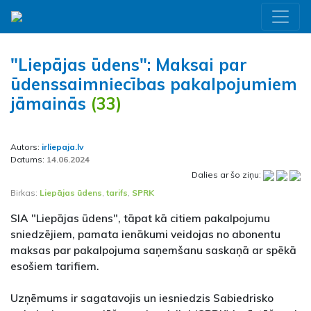
"Liepājas ūdens": Maksai par
ūdenssaimniecības pakalpojumiem
jāmainās
(33)
Autors:
irliepaja.lv
Datums:
14.06.2024
Dalies ar šo ziņu:
Birkas:
Liepājas ūdens
,
tarifs
,
SPRK
SIA "Liepājas ūdens", tāpat kā citiem pakalpojumu
sniedzējiem, pamata ienākumi veidojas no abonentu
maksas par pakalpojuma saņemšanu saskaņā ar spēkā
esošiem tarifiem.
Uzņēmums ir sagatavojis un iesniedzis Sabiedrisko