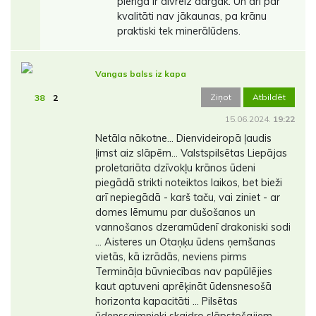
pierīgā ir divreiz dārgāk. Un arī par
kvalitāti nav jākaunas, pa krānu
praktiski tek minerālūdens.
Vangas balss iz kapa
Ziņot
Atbildēt
38
2
15.06.2024.
19:22
Netāla nākotne... Dienvideiropā ļaudis
ļimst aiz slāpēm... Valstspilsētas Liepājas
proletariāta dzīvokļu krānos ūdeni
piegādā strikti noteiktos laikos, bet bieži
arī nepiegādā - karš taču, vai ziniet - ar
domes lēmumu par dušošanos un
vannošanos dzeramūdenī drakoniski sodi
... Aisteres un Otaņķu ūdens ņemšanas
vietās, kā izrādās, neviens pirms
Termināļa būvniecības nav papūlējies
kaut aptuveni aprēķināt ūdensnesošā
horizonta kapacitāti ... Pilsētas