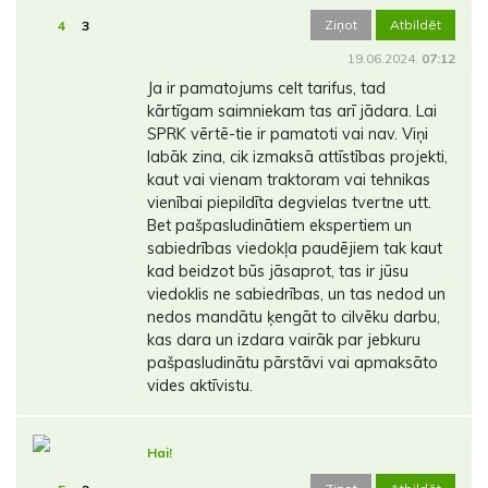
Ziņot
Atbildēt
4
3
19.06.2024.
07:12
Ja ir pamatojums celt tarifus, tad
kārtīgam saimniekam tas arī jādara. Lai
SPRK vērtē-tie ir pamatoti vai nav. Viņi
labāk zina, cik izmaksā attīstības projekti,
kaut vai vienam traktoram vai tehnikas
vienībai piepildīta degvielas tvertne utt.
Bet pašpasludinātiem ekspertiem un
sabiedrības viedokļa paudējiem tak kaut
kad beidzot būs jāsaprot, tas ir jūsu
viedoklis ne sabiedrības, un tas nedod un
nedos mandātu ķengāt to cilvēku darbu,
kas dara un izdara vairāk par jebkuru
pašpasludinātu pārstāvi vai apmaksāto
vides aktīvistu.
Hai!