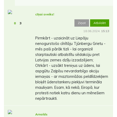
cīņai sveiks!
Ziņot
Atbildēt
8
3
18.06.2024.
15:13
Pirmkārt - uzaicināt uz Liepāju
nenogurstošo cīnītāju Tjūnbergu Grietu -
mēs paši pārāk tizli - lai organizē
starptautiski atbalstītu sēdakciju pret
Latvijas zemes dzīļu izzadzējiem;
Otrkārt - uzsākt treniņus uz ūdens, lai
aspgūtu Zaļpīsu nevardarbīgo akciju
iemaņas - ar maztonnāžas peldlīdzekļiem
bloķēt ūdenstankeru piekļuvi termināla
mauliņam. Esam, kā nekā, Eiropā, kur
protesti notiek katru dienu un mēnešiem
nepārtraukti.
Arnolds