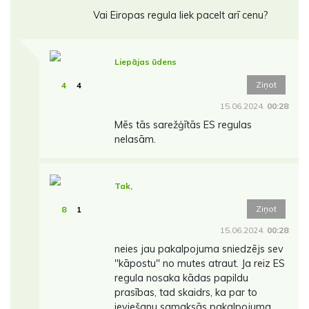
Vai Eiropas regula liek pacelt arī cenu?
Liepājas ūdens
Ziņot
4
4
15.06.2024.
00:28
Mēs tās sarežģītās ES regulas
nelasām.
Tak,
Ziņot
8
1
15.06.2024.
00:28
neies jau pakalpojuma sniedzējs sev
''kāpostu'' no mutes atraut. Ja reiz ES
regula nosaka kādas papildu
prasības, tad skaidrs, ka par to
ieviešanu samaksās pakalpojuma