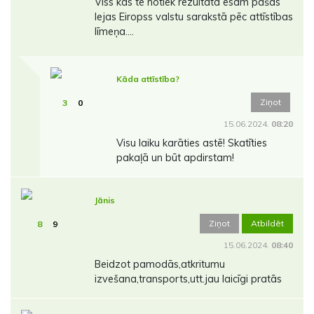
Viss kas te notiek rezultātā esam pašas
lejas Eiropss valstu sarakstā pēc attīstības
līmeņa....
Kāda attīstība?
Ziņot
3
0
15.06.2024.
08:20
Visu laiku karāties astē! Skatīties
pakaļā un būt apdirstam!
Jānis
Ziņot
Atbildēt
8
9
15.06.2024.
08:40
Beidzot pamodās,atkritumu
izvešana,transports,utt.jau laicīgi pratās