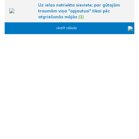
Uz ielas notriekta sieviete; par gūtajām
traumām viņa "apjautusi" tikai pēc
atgriešanās mājās
(1)
skatīt nākošo