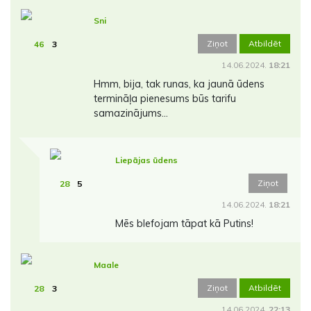
Sni
Ziņot
Atbildēt
46
3
14.06.2024.
18:21
Hmm, bija, tak runas, ka jaunā ūdens
termināļa pienesums būs tarifu
samazinājums...
Liepājas ūdens
Ziņot
28
5
14.06.2024.
18:21
Mēs blefojam tāpat kā Putins!
Maale
Ziņot
Atbildēt
28
3
14.06.2024.
22:13