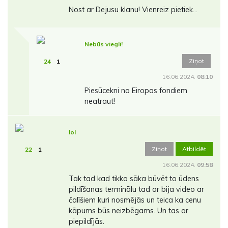
Nost ar Dejusu klanu! Vienreiz pietiek...
Nebūs viegli!
Ziņot
24
1
16.06.2024.
08:10
Piesūcekni no Eiropas fondiem
neatraut!
lol
Ziņot
Atbildēt
22
1
16.06.2024.
09:58
Tak tad kad tikko sāka būvēt to ūdens
pildīšanas terminālu tad ar bija video ar
čalīšiem kuri nosmējās un teica ka cenu
kāpums būs neizbēgams. Un tas ar
piepildījās.