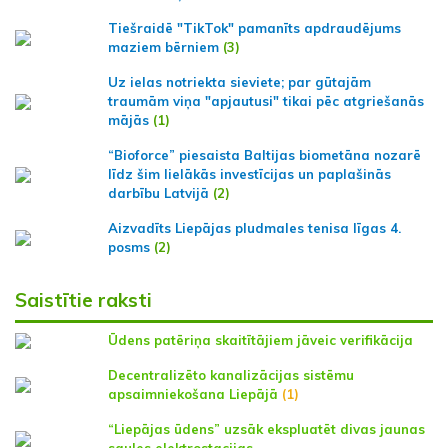
Tiešraidē "TikTok" pamanīts apdraudējums
maziem bērniem
(3)
Uz ielas notriekta sieviete; par gūtajām
traumām viņa "apjautusi" tikai pēc atgriešanās
mājās
(1)
“Bioforce” piesaista Baltijas biometāna nozarē
līdz šim lielākās investīcijas un paplašinās
darbību Latvijā
(2)
Aizvadīts Liepājas pludmales tenisa līgas 4.
posms
(2)
Saistītie raksti
Ūdens patēriņa skaitītājiem jāveic verifikācija
Decentralizēto kanalizācijas sistēmu
apsaimniekošana Liepājā
(1)
“Liepājas ūdens” uzsāk ekspluatēt divas jaunas