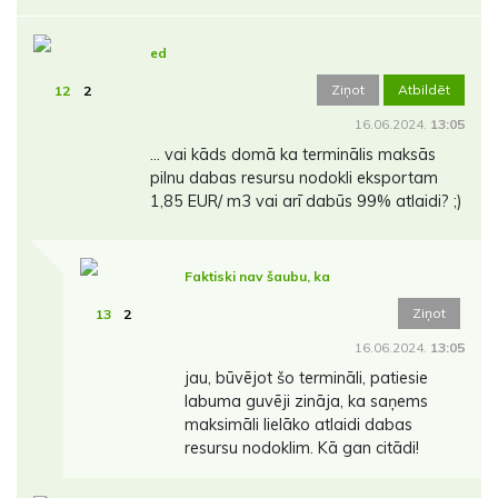
ed
Ziņot
Atbildēt
12
2
16.06.2024.
13:05
... vai kāds domā ka terminālis maksās
pilnu dabas resursu nodokli eksportam
1,85 EUR/ m3 vai arī dabūs 99% atlaidi? ;)
Faktiski nav šaubu, ka
Ziņot
13
2
16.06.2024.
13:05
jau, būvējot šo termināli, patiesie
labuma guvēji zināja, ka saņems
maksimāli lielāko atlaidi dabas
resursu nodoklim. Kā gan citādi!