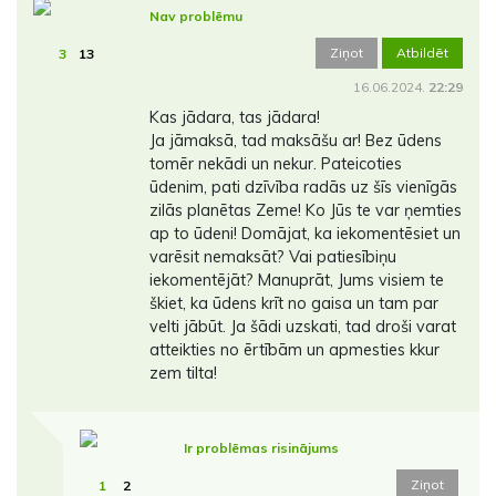
Nav problēmu
Ziņot
Atbildēt
3
13
16.06.2024.
22:29
Kas jādara, tas jādara!
Ja jāmaksā, tad maksāšu ar! Bez ūdens
tomēr nekādi un nekur. Pateicoties
ūdenim, pati dzīvība radās uz šīs vienīgās
zilās planētas Zeme! Ko Jūs te var ņemties
ap to ūdeni! Domājat, ka iekomentēsiet un
varēsit nemaksāt? Vai patiesībiņu
iekomentējāt? Manuprāt, Jums visiem te
škiet, ka ūdens krīt no gaisa un tam par
velti jābūt. Ja šādi uzskati, tad droši varat
atteikties no ērtībām un apmesties kkur
zem tilta!
Ir problēmas risinājums
Ziņot
1
2