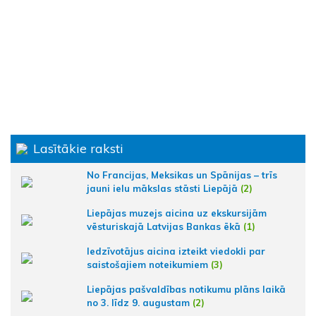
Lasītākie raksti
No Francijas, Meksikas un Spānijas – trīs
jauni ielu mākslas stāsti Liepājā
(2)
Liepājas muzejs aicina uz ekskursijām
vēsturiskajā Latvijas Bankas ēkā
(1)
Iedzīvotājus aicina izteikt viedokli par
saistošajiem noteikumiem
(3)
Liepājas pašvaldības notikumu plāns laikā
no 3. līdz 9. augustam
(2)