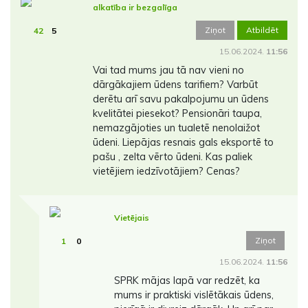
alkatība ir bezgalīga
Ziņot
Atbildēt
42
5
15.06.2024.
11:56
Vai tad mums jau tā nav vieni no
dārgākajiem ūdens tarifiem? Varbūt
derētu arī savu pakalpojumu un ūdens
kvelitātei piesekot? Pensionāri taupa,
nemazgājoties un tualetē nenolaižot
ūdeni. Liepājas resnais gals eksportē to
pašu , zelta vērto ūdeni. Kas paliek
vietējiem iedzīvotājiem? Cenas?
Vietējais
Ziņot
1
0
15.06.2024.
11:56
SPRK mājas lapā var redzēt, ka
mums ir praktiski vislētākais ūdens,