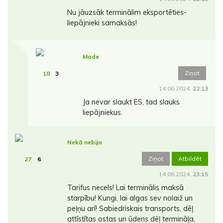
Nu jāuzsāk terminālim eksportēties-
liepājnieki samaksās!
Made
Ziņot
18
3
14.06.2024.
22:13
Ja nevar slaukt ES, tad slauks
liepājniekus.
Nekā nebija
Ziņot
Atbildēt
27
6
14.06.2024.
23:15
Tarifus necels! Lai terminālis maksā
starpību! Kungi, lai algas sev nolaiž un
peļņu arī! Sabiedriskais transports, dēļ
attīstītas ostas un ūdens dēļ termināļa,