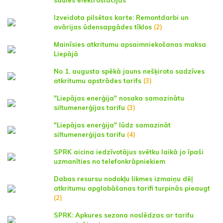
saules elektrostacijas
Izveidota pilsētas karte: Remontdarbi un
avārijas ūdensapgādes tīklos
(2)
Mainīsies atkritumu apsaimniekošanas maksa
Liepājā
No 1. augusta spēkā jauns nešķiroto sadzīves
atkritumu apstrādes tarifs
(3)
"Liepājas enerģija" nosaka samazinātu
siltumenerģijas tarifu
(3)
"Liepājas enerģija" lūdz samazināt
siltumenerģijas tarifu
(4)
SPRK aicina iedzīvotājus svētku laikā jo īpaši
uzmanīties no telefonkrāpniekiem
Dabas resursu nodokļu likmes izmaiņu dēļ
atkritumu apglabāšanas tarifi turpinās pieaugt
(2)
SPRK: Apkures sezona noslēdzas ar tarifu