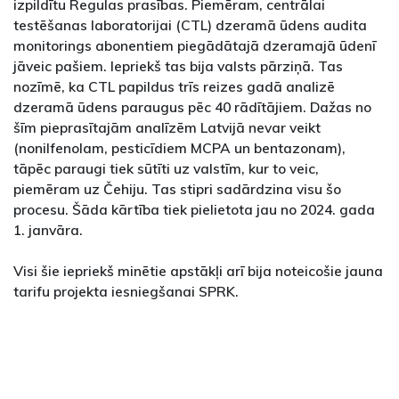
izpildītu Regulas prasības. Piemēram, centrālai
testēšanas laboratorijai (CTL) dzeramā ūdens audita
monitorings abonentiem piegādātajā dzeramajā ūdenī
jāveic pašiem. Iepriekš tas bija valsts pārziņā. Tas
nozīmē, ka CTL papildus trīs reizes gadā analizē
dzeramā ūdens paraugus pēc 40 rādītājiem. Dažas no
šīm pieprasītajām analīzēm Latvijā nevar veikt
(nonilfenolam, pesticīdiem MCPA un bentazonam),
tāpēc paraugi tiek sūtīti uz valstīm, kur to veic,
piemēram uz Čehiju. Tas stipri sadārdzina visu šo
procesu. Šāda kārtība tiek pielietota jau no 2024. gada
1. janvāra.
Visi šie iepriekš minētie apstākļi arī bija noteicošie jauna
tarifu projekta iesniegšanai SPRK.