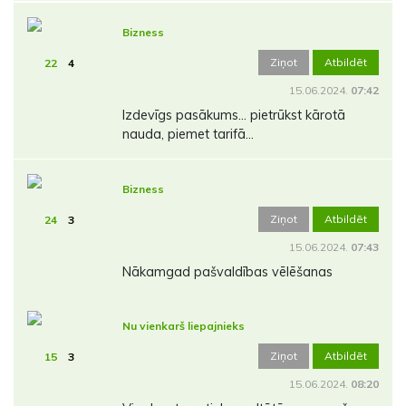
Bizness
Ziņot
Atbildēt
22
4
15.06.2024.
07:42
Izdevīgs pasākums... pietrūkst kārotā
nauda, piemet tarifā...
Bizness
Ziņot
Atbildēt
24
3
15.06.2024.
07:43
Nākamgad pašvaldības vēlēšanas
Nu vienkarš liepajnieks
Ziņot
Atbildēt
15
3
15.06.2024.
08:20