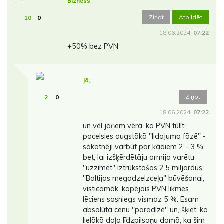
Bizness
Ziņot
Atbildēt
10
0
18.06.2024.
07:22
+50% bez PVN
Jā,
Ziņot
2
0
18.06.2024.
07:22
un vēl jāņem vērā, ka PVN tūlīt
pacelsies augstākā ''lidojuma fāzē'' -
sākotnēji varbūt par kādiem 2 - 3 %,
bet, lai izšķērdētāju armija varētu
''uzzīmēt'' iztrūkstošos 2.5 miljardus
''Baltijas megadzelzceļa'' būvēšanai,
visticamāk, kopējais PVN likmes
lēciens sasniegs vismaz 5 %. Esam
absolūtā cenu ''paradīzē'' un, šķiet, ka
lielākā daļa līdzpilsoņu domā, ka šim