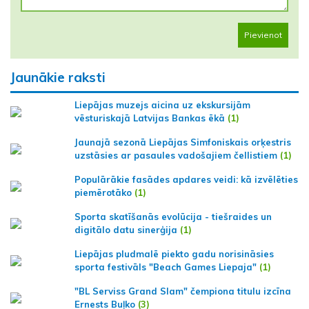
Pievienot
Jaunākie raksti
Liepājas muzejs aicina uz ekskursijām
vēsturiskajā Latvijas Bankas ēkā
(1)
Jaunajā sezonā Liepājas Simfoniskais orķestris
uzstāsies ar pasaules vadošajiem čellistiem
(1)
Populārākie fasādes apdares veidi: kā izvēlēties
piemērotāko
(1)
Sporta skatīšanās evolūcija - tiešraides un
digitālo datu sinerģija
(1)
Liepājas pludmalē piekto gadu norisināsies
sporta festivāls "Beach Games Liepaja"
(1)
"BL Serviss Grand Slam" čempiona titulu izcīna
Ernests Buļko
(3)