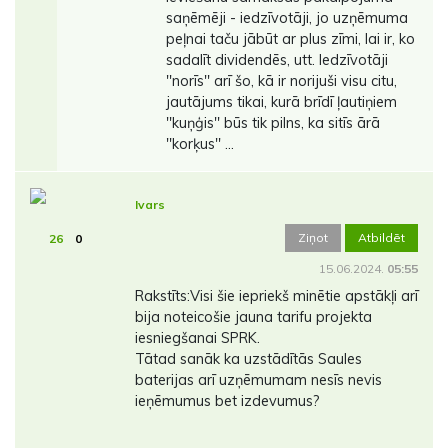
saņēmēji - iedzīvotāji, jo uzņēmuma
peļnai taču jābūt ar plus zīmi, lai ir, ko
sadalīt dividendēs, utt. Iedzīvotāji
''norīs'' arī šo, kā ir norijuši visu citu,
jautājums tikai, kurā brīdī ļautiņiem
''kuņģis'' būs tik pilns, ka sitīs ārā
''korķus'' ...
Ivars
Ziņot
Atbildēt
26
0
15.06.2024.
05:55
Rakstīts:Visi šie iepriekš minētie apstākļi arī
bija noteicošie jauna tarifu projekta
iesniegšanai SPRK.
Tātad sanāk ka uzstādītās Saules
baterijas arī uzņēmumam nesīs nevis
ieņēmumus bet izdevumus?