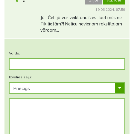
Ziņot
Atbildēt
5
2
19.06.2024.
07:59
Jā , Čehijā var veikt analīzes , bet mēs ne..
Tik tiešām?! Neticu nevienam rakstītajam
vārdam…
Vārds:
Izvēlies seju: