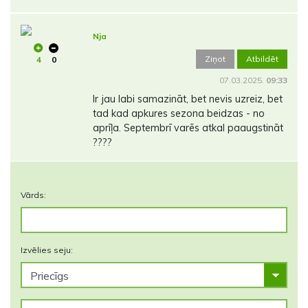
Nja
Ziņot
Atbildēt
4
0
07.03.2025.
09:33
Ir jau labi samazināt, bet nevis uzreiz, bet
tad kad apkures sezona beidzas - no
aprīļa. Septembrī varēs atkal paaugstināt
????
Vārds:
Izvēlies seju: