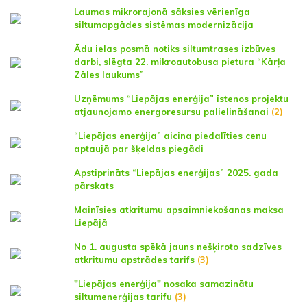
Laumas mikrorajonā sāksies vērienīga
siltumapgādes sistēmas modernizācija
Ādu ielas posmā notiks siltumtrases izbūves
darbi, slēgta 22. mikroautobusa pietura “Kārļa
Zāles laukums”
Uzņēmums “Liepājas enerģija” īstenos projektu
atjaunojamo energoresursu palielināšanai
(2)
“Liepājas enerģija” aicina piedalīties cenu
aptaujā par šķeldas piegādi
Apstiprināts “Liepājas enerģijas” 2025. gada
pārskats
Mainīsies atkritumu apsaimniekošanas maksa
Liepājā
No 1. augusta spēkā jauns nešķiroto sadzīves
atkritumu apstrādes tarifs
(3)
"Liepājas enerģija" nosaka samazinātu
siltumenerģijas tarifu
(3)