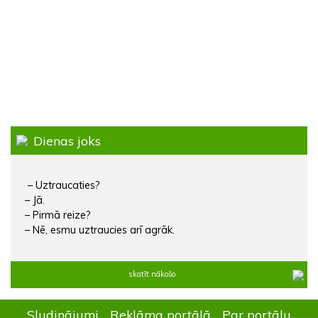
Dienas joks
– Uztraucaties?
– Jā.
– Pirmā reize?
– Nē, esmu uztraucies arī agrāk.
skatīt nākošo
Sludinājumi
Reklāma portālā
Par portālu