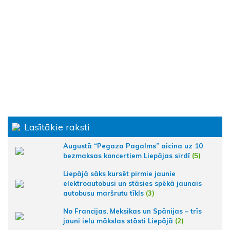
Lasītākie raksti
Augustā “Pegaza Pagalms” aicina uz 10
bezmaksas koncertiem Liepājas sirdī
(5)
Liepājā sāks kursēt pirmie jaunie
elektroautobusi un stāsies spēkā jaunais
autobusu maršrutu tīkls
(3)
No Francijas, Meksikas un Spānijas – trīs
jauni ielu mākslas stāsti Liepājā
(2)