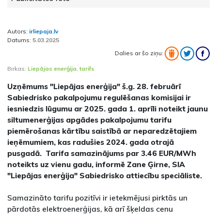
Autors:
irliepaja.lv
Datums:
5.03.2025
Dalies ar šo ziņu:
Birkas:
Liepājas enerģija
,
tarifs
Uzņēmums "Liepājas enerģija" š.g. 28. februārī
Sabiedrisko pakalpojumu regulēšanas komisijai ir
iesniedzis lūgumu ar 2025. gada 1. aprīli noteikt jaunu
siltumenerģijas apgādes pakalpojumu tarifu
piemērošanas kārtību saistībā ar neparedzētajiem
ieņēmumiem, kas radušies 2024. gada otrajā
pusgadā. Tarifa samazinājums par 3.46 EUR/MWh
noteikts uz vienu gadu, informē Zane Ģirne, SIA
"Liepājas enerģija" Sabiedrisko attiecību speciāliste.
Samazināto tarifu pozitīvi ir ietekmējusi pirktās un
pārdotās elektroenerģijas, kā arī šķeldas cenu