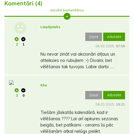
Komentāri (4)
aizvērt komentārus
Liepājnieks
Ziņot
Atbildēt
2
1
06.03.2025.
07:56
Nu nevar zināt vai akcionāri atļaus un
atteiksies no rubuļiem :-) Divaini, bet
vēlēšanas tak tuvojas. Labie darbi .....
Khe
Ziņot
Atbildēt
2
0
06.03.2025.
16:21
Tiešām jāskatās kalendārā, kad ir
vēlēšanas ???? Lai arī apkures sezonas
beigās, bet patīkami - cerams īsi pēc
vēlēšanām atkal nelūgs pielikt.