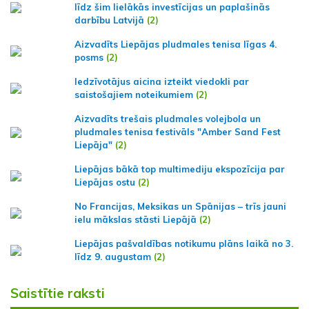
līdz šim lielākās investīcijas un paplašinās
darbību Latvijā
(2)
Aizvadīts Liepājas pludmales tenisa līgas 4.
posms
(2)
Iedzīvotājus aicina izteikt viedokli par
saistošajiem noteikumiem
(2)
Aizvadīts trešais pludmales volejbola un
pludmales tenisa festivāls "Amber Sand Fest
Liepāja"
(2)
Liepājas bākā top multimediju ekspozīcija par
Liepājas ostu
(2)
No Francijas, Meksikas un Spānijas – trīs jauni
ielu mākslas stāsti Liepājā
(2)
Liepājas pašvaldības notikumu plāns laikā no 3.
līdz 9. augustam
(2)
Saistītie raksti