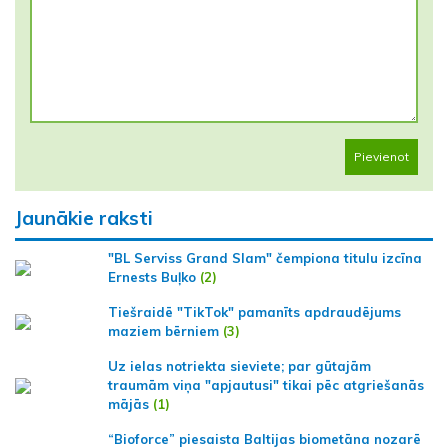
Pievienot
Jaunākie raksti
"BL Serviss Grand Slam" čempiona titulu izcīna
Ernests Buļko
(2)
Tiešraidē "TikTok" pamanīts apdraudējums
maziem bērniem
(3)
Uz ielas notriekta sieviete; par gūtajām
traumām viņa "apjautusi" tikai pēc atgriešanās
mājās
(1)
“Bioforce” piesaista Baltijas biometāna nozarē