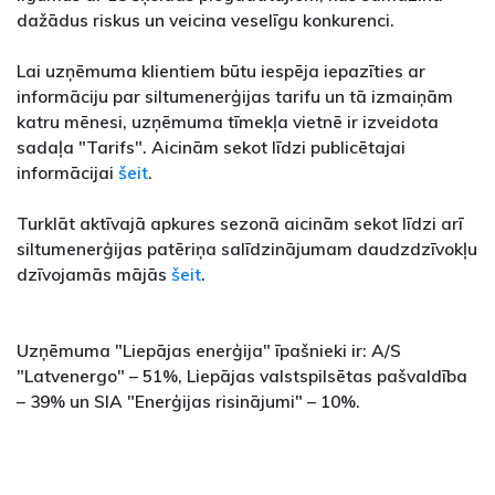
dažādus riskus un veicina veselīgu konkurenci.
Lai uzņēmuma klientiem būtu iespēja iepazīties ar
informāciju par siltumenerģijas tarifu un tā izmaiņām
katru mēnesi, uzņēmuma tīmekļa vietnē ir izveidota
sadaļa "Tarifs". Aicinām sekot līdzi publicētajai
informācijai
šeit
.
Turklāt aktīvajā apkures sezonā aicinām sekot līdzi arī
siltumenerģijas patēriņa salīdzinājumam daudzdzīvokļu
dzīvojamās mājās
šeit
.
Uzņēmuma "Liepājas enerģija" īpašnieki ir: A/S
"Latvenergo" – 51%, Liepājas valstspilsētas pašvaldība
– 39% un SIA "Enerģijas risinājumi" – 10%.