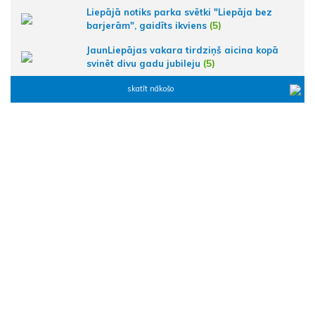
Liepājā notiks parka svētki "Liepāja bez
barjerām", gaidīts ikviens
(5)
JaunLiepājas vakara tirdziņš aicina kopā
svinēt divu gadu jubileju
(5)
skatīt nākošo