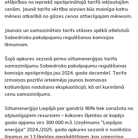
atšķirības no iepriekš apstiprinātajā tarifā iekļautajām
cenām. Jaunā tarifa vērtība aizvien būs mainīga katru
mēnesi atkarībā no gāzes cenas attiecīgajam mēnesim.
Jaunais un samazinātais tarifs stāsies spēkā atbilstoši
Sabiedrisko pakalpojumu regulēšanas komisijas
lēmumam.
Šajā apkures sezonā pirmo siltumenerģijas tarifa
samazinājumu Sabiedrisko pakalpojumu regulēšanas
komisija apstiprināja jau 2024. gada decembrī. Tarifa
izmaiņas pozitīvi ietekmēja jaunas biomasas
katlumājas nodošana ekspluatācijā, kā arī kurināmā
cenu samazinājums.
Siltumenerģija Liepājā par gandrīz 90% tiek saražota no
atjaunīgajiem resursiem – koksnes šķeldas ar kopējo
gada apjomu virs 300 000 m3. Uzņēmums "Liepājas
enerģija" 2024./2025. gada apkures sezonā ir noslēdzis
līgumus ar 13 šķeldas piegādātājiem, kas samazina