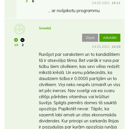
3
6
24.03.2021.
16:11
... ar nošpikotu programmu.
Smiekli
Ziņot
Atbildēt
10
2
24.03.2021.
16:29
Runājot par sarakstiem un to kandidātiem
tā ir atsevišķa tēma. Bet vairāk ir runa par
ticību šiem cilvēkiem, kas sevi vēlas redzēt
mīkstā krēslā. Un esmu pārliecināts, ka
daudziem ticība ir 0.0000 partijām un to
cilvēkiem. Viņi neko nespēs izmainīt un viss
iet pēc inerces. Nav svarīgi vai esi svaru
cēlājs pārēdies vitamīnus vai krūšturi
šuvēja. Spilgts piemērs domes tā sauktā
opozīcija. Papīkstēt nevar. Tāpēc, ka
saņemti labi amati un citas ekonomiskās
dividendes. Kur principi un sarkanās līnijas
ir pazudušas par kurām opozīcija runāja