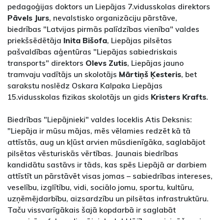
pedagoģijas doktors un Liepājas 7.vidusskolas direktors
Pāvels Jurs
, nevalstisko organizāciju pārstāve,
biedrības "Latvijas pirmās palīdzības vienība" valdes
priekšsēdētāja
Inita Bišofa
, Liepājas pilsētas
pašvaldības aģentūras "Liepājas sabiedriskais
transports" direktors
Olevs Zutis
, Liepājas jauno
tramvaju vadītājs un skolotājs
Mārtiņš Ķesteris
, bet
sarakstu noslēdz Oskara Kalpaka Liepājas
15.vidusskolas fizikas skolotājs un gids
Kristers Krafts
.
Biedrības "Liepājnieki" valdes loceklis Atis Deksnis:
"Liepāja ir mūsu mājas, mēs vēlamies redzēt kā tā
attīstās, aug un kļūst arvien mūsdienīgāka, saglabājot
pilsētas vēsturiskās vērtības. Jaunais biedrības
kandidātu sastāvs ir tāds, kas spēs Liepājā ar darbiem
attīstīt un pārstāvēt visas jomas – sabiedrības intereses,
veselību, izglītību, vidi, sociālo jomu, sportu, kultūru,
uzņēmējdarbību, aizsardzību un pilsētas infrastruktūru.
Taču vissvarīgākais šajā kopdarbā ir saglabāt