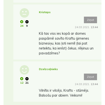
Kristaps
Ziņot
24
9
24.03.2021.
13:44
Kā tas viss ies kopā ar domes
paspārnē savīto Kraftu ģimenes
biznesiņu, kas ļoti nemīl (lai pat
neteiktu, ka ienīst) čekus, rēķinus un
pavadzīmes?
Dzelzceļnieks
Ziņot
12
21
24.03.2021.
13:44
Vilnītis ir vilcējs, Krafts - stūmējs.
Balsošu par abiem. Veiksmi!