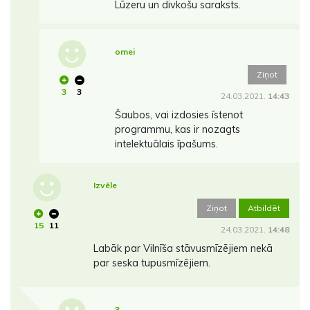
Lūzeru un divkošu saraksts.
omei
Ziņot
3
3
24.03.2021.
14:43
Šaubos, vai izdosies īstenot
programmu, kas ir nozagts
intelektuālais īpašums.
Izvēle
Ziņot
Atbildēt
15
11
24.03.2021.
14:48
Labāk par Vilnīša stāvusmīzējiem nekā
par seska tupusmīzējiem.
3