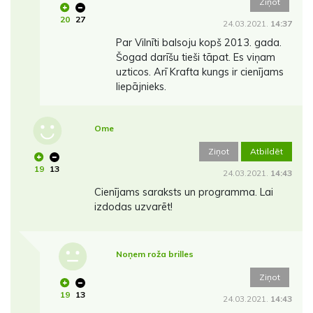
Ziņot
20
27
24.03.2021.
14:37
Par Vilnīti balsoju kopš 2013. gada.
Šogad darīšu tieši tāpat. Es viņam
uzticos. Arī Krafta kungs ir cienījams
liepājnieks.
Ome
Ziņot
Atbildēt
19
13
24.03.2021.
14:43
Cienījams saraksts un programma. Lai
izdodas uzvarēt!
Noņem roža brilles
Ziņot
19
13
24.03.2021.
14:43