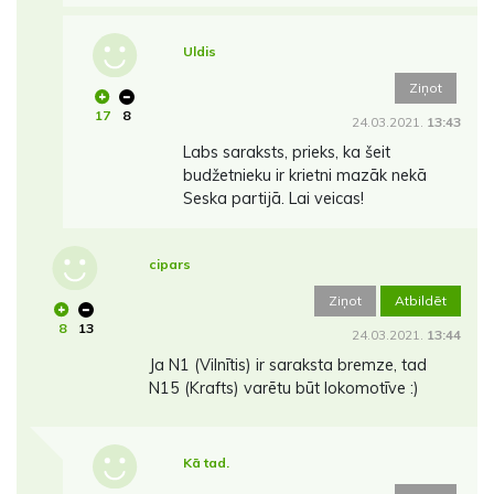
Uldis
Ziņot
17
8
24.03.2021.
13:43
Labs saraksts, prieks, ka šeit
budžetnieku ir krietni mazāk nekā
Seska partijā. Lai veicas!
cipars
Ziņot
Atbildēt
8
13
24.03.2021.
13:44
Ja N1 (Vilnītis) ir saraksta bremze, tad
N15 (Krafts) varētu būt lokomotīve :)
Kā tad.