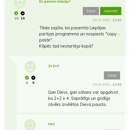
Es pareizi izlasīju?
Ziņot
Atbildēt
18
14
24.03.2021.
13:43
Tāda sajūta, ka paņemta Liepājas
partijas programma un nospiests "copy -
paste".
Kāpēc tad nestartēja kopā?
2+2=4
Ziņot
4
9
24.03.2021.
13:43
Gan Dievs, gan sātans var apgalvot,
ka 2+2 ir 4. Saprātīgs un godīgs
cilvēks izvēlētos Dieva pausto.
PAT