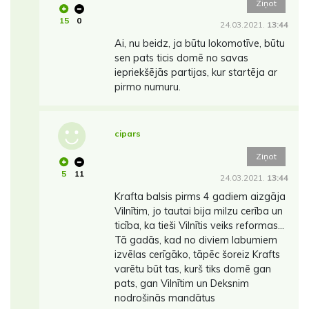
Ziņot
15
0
24.03.2021.
13:44
Ai, nu beidz, ja būtu lokomotīve, būtu
sen pats ticis domē no savas
iepriekšējās partijas, kur startēja ar
pirmo numuru.
cipars
Ziņot
5
11
24.03.2021.
13:44
Krafta balsis pirms 4 gadiem aizgāja
Vilnītim, jo tautai bija milzu cerība un
ticība, ka tieši Vilnītis veiks reformas...
Tā gadās, kad no diviem labumiem
izvēlas cerīgāko, tāpēc šoreiz Krafts
varētu būt tas, kurš tiks domē gan
pats, gan Vilnītim un Deksnim
nodrošinās mandātus