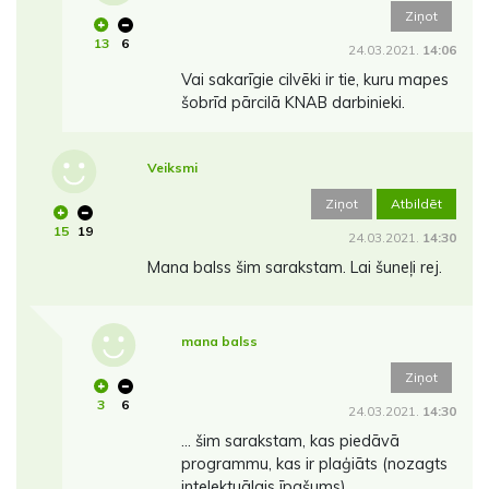
Ziņot
13
6
24.03.2021.
14:06
Vai sakarīgie cilvēki ir tie, kuru mapes
šobrīd pārcilā KNAB darbinieki.
Veiksmi
Ziņot
Atbildēt
15
19
24.03.2021.
14:30
Mana balss šim sarakstam. Lai šuneļi rej.
mana balss
Ziņot
3
6
24.03.2021.
14:30
... šim sarakstam, kas piedāvā
programmu, kas ir plaģiāts (nozagts
intelektuālais īpašums)