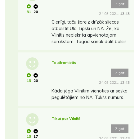
Ziņot
31
20
24.03.2021.
13:43
Cienīgi, taču šoreiz drīzāk sliecos
atbalstīt Uldi Lipski un NA. Žēļ, ka
Vilnītis nepiekrita apvienotajam
sarakstam. Tagad sanāk dalīt balsis.
Tautfrontietis
Ziņot
13
20
24.03.2021.
13:43
Kāda jēga Vilnītim vienoties ar seska
pegulētājiem no NA. Tukšs numurs.
Tikai par Vilnīti!
Ziņot
13
17
24.03.2021.
13:43