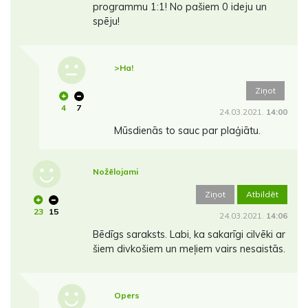
programmu 1:1! No pašiem 0 ideju un
spēju!
>Ha!
Ziņot
4
7
24.03.2021.
14:00
Mūsdienās to sauc par plaģiātu.
Nožēlojami
Ziņot
Atbildēt
23
15
24.03.2021.
14:06
Bēdīgs saraksts. Labi, ka sakarīgi cilvēki ar
šiem divkošiem un meļiem vairs nesaistās.
Opers