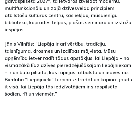
galvaspilsēta 2027", tā ietvaros izveidot modernu,
multifunkcionālu un zaļā dzīvesveida principiem
atbilstošu kultūras centru, kas iekļauj mūsdienīgu
bibliotēku, koprades telpas, plašas semināru un izstāžu
iespējas.
Jānis Vilnītis: "Liepāja ir arī vērtību, tradīciju,
taisnīguma, drosmes un izcilības mājvieta. Mūsu
apņēmība ietver radīt tādus apstākļus, lai Liepāja – no
vismazākā līdz dzīves pieredzējušākajam liepājniekam
– ir un būtu pilsēta, kas rūpējas, atbalsta un iedvesmo.
Biedrība "Liepājnieki" turpinās strādāt un kāpināt jaudu
it visā, lai Liepāja tās iedzīvotājiem ir sirdspilsēta
šodien, rīt un vienmēr."