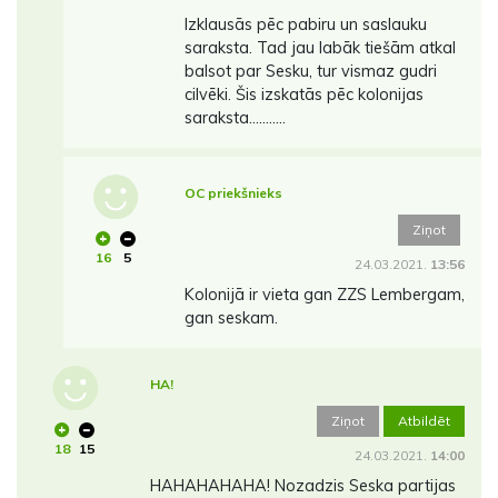
Izklausās pēc pabiru un saslauku
saraksta. Tad jau labāk tiešām atkal
balsot par Sesku, tur vismaz gudri
cilvēki. Šis izskatās pēc kolonijas
saraksta...........
OC priekšnieks
Ziņot
16
5
24.03.2021.
13:56
Kolonijā ir vieta gan ZZS Lembergam,
gan seskam.
HA!
Ziņot
Atbildēt
18
15
24.03.2021.
14:00
HAHAHAHAHA! Nozadzis Seska partijas