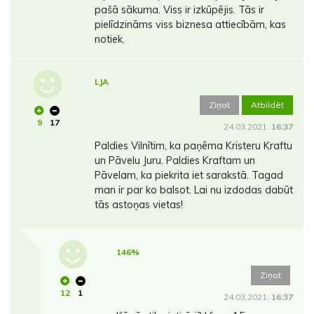
pašā sākuma. Viss ir izkūpējis. Tās ir
pielīdzināms viss biznesa attiecībām, kas
notiek.
LJA
Ziņot
Atbildēt
9
17
24.03.2021.
16:37
Paldies Vilnītim, ka paņēma Kristeru Kraftu
un Pāvelu Juru. Paldies Kraftam un
Pāvelam, ka piekrita iet sarakstā. Tagad
man ir par ko balsot. Lai nu izdodas dabūt
tās astoņas vietas!
146%
Ziņot
12
1
24.03.2021.
16:37