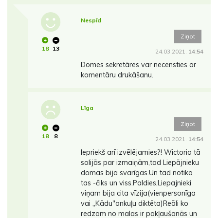
Nespīd
Ziņot
18
13
24.03.2021.
14:54
Domes sekretāres var necensties ar
komentāru drukāšanu.
Līga
Ziņot
18
8
24.03.2021.
14:54
Iepriekš arī izvēlējamies?! Wictoria tā
solijās par izmaiņām,tad Liepājnieku
domas bija svarīgas.Un tad notika
tas -čiks un viss.Paldies,Liepajnieki
viņam bija cita vīzija(vienpersonīga
vai ,,Kādu"onkuļu diktēta)Reāli ko
redzam no malas ir pakļaušanās un