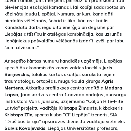
savām ambīcijām, mērķiem, pieredzi un profesionalitāti
pievienojas esošajai komandai, lai kopīgi sadarbotos un
kāpinātu jaudu Liepājai. Numurs, ar kuru kandidāti
piedalās vēlēšanās, šobrīd ir tikai kārtas skaitlis.
Kandidātu darbi, ieguldītā enerģija un degsme par
Liepājas attīstību ir atslēgas kombinācija, kas uzrunās
liepājniekus pašvaldību vēlēšanās izdarīt izvēli par labu
šiem cilvēkiem."
Ar septīto kārtas numuru kandidēs uzņēmējs, Liepājas
speciālās ekonomiskās zonas valdes loceklis
Juris
Burņevskis
, tālākos kārtas skaitļus sarakstā ieņem
traumatologs, ortopēds, mugurkaula ķirurgs
Agris
Mertens
, Atkarību profilakses centra vadītāja
Madara
Lapsa
, Jaunsardzes centra 1.novada nodaļas jaunsargu
instruktors Varis Jansons, uzņēmuma "Caljan Rite-Hite
Latvia" projektu vadītājs
Kristaps Žimants
, kikbokseris
Kristaps Zīle
, sporta kluba "CF Liepāja" treneris, SIA
"Drošības biroja" apsardzes dienesta vadītāja vietnieks
Salvis Kovaļevskis
, Liepājas Universitātes profesors,