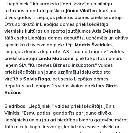
"Liepājnieki" kā saraksta līderi izvirzīja un pilnīgu
uzticības mandātu piešķīra
Jānim Vilnītim
, kurš jau
divus gadus ir Liepājas pilsētas domes priekšsēdētājs.
Otrs sarakstā ir Liepājas domes priekšsēdētāja
vietnieks kultūras un sporta jautājumos
Atis Deksnis
,
tālāk seko Liepājas domes deputāts, uzņēmējs un aktīvs
sportiskā dzīvesveida piekritējs
Modris Šveiduks
,
Liepājas domes deputāte, AS "Lauma Lingerie" valdes
priekšsēdētaja
Linda Matisone
, piekto kārtas numuru
ieņem SIA "Kurzemes Biznesa inkubators" valdes
priekšsēdētājs un jauno uzņēmēju ideju atbalsta
virzītājs
Salvis Roga
, bet sesto Liepājas domes
deputāts un Liepājas 15.vidusskolas direktors
Gints
Ročāns
.
Biedrības "Liepājnieki" valdes priekšsēdētājs Jānis
Vilnītis: "Esmu patiesi gandarīts par jauno cilvēku,
liepājnieku un nu jau arī biedrības biedru gatavību mērot
tālāko ceļu kopā. Ir svarīgi, ka līdzās esošie cilvēki ar