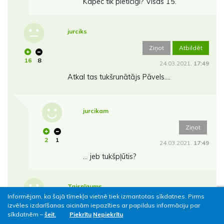
Kāpēc tik pieticīgi? Visas 15.
jurciks
Ziņot
Atbildēt
16
8
24.03.2021.
17:49
Atkal tas tukšrunātājs Pāvels....
jurcikam
Ziņot
2
1
24.03.2021.
17:49
... jeb tukšpļūtis?
Taisnīgums
Informējam, ka šajā tīmekļa vietnē tiek izmantotas sīkdatnes. Pirms
Ziņot
Atbildēt
izvēles izdarīšanas aicinām iepazīties ar papildus informāciju par
sīkdatnēm –
šeit.
Piekrītu
Nepiekrītu
10
7
24.03.2021.
18:08