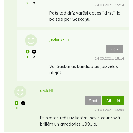
2
2
24.03.2021.
15:14
Pats tad drīz varēsi doties "dirst", ja
balsosi par Saskaņu.
Jeblonskim
Ziņot
1
2
24.03.2021.
15:14
Vai Saskaņas kandidātus jāizvēlas
atejā?
Smiekli
Ziņot
Atbildēt
8
5
24.03.2021.
16:01
Es skatos reāli uz lietām, nevis caur rozā
brillēm un atrodoties 1991.g.