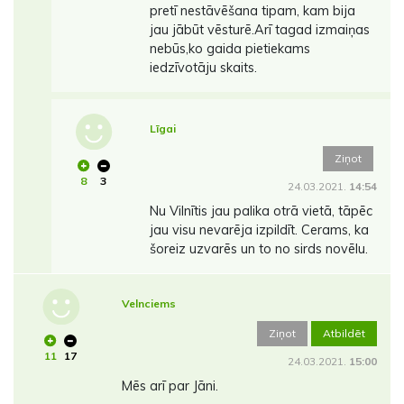
pretī nestāvēšana tipam, kam bija
jau jābūt vēsturē.Arī tagad izmaiņas
nebūs,ko gaida pietiekams
iedzīvotāju skaits.
Līgai
Ziņot
8
3
24.03.2021.
14:54
Nu Vilnītis jau palika otrā vietā, tāpēc
jau visu nevarēja izpildīt. Cerams, ka
šoreiz uzvarēs un to no sirds novēlu.
Velnciems
Ziņot
Atbildēt
11
17
24.03.2021.
15:00
Mēs arī par Jāni.