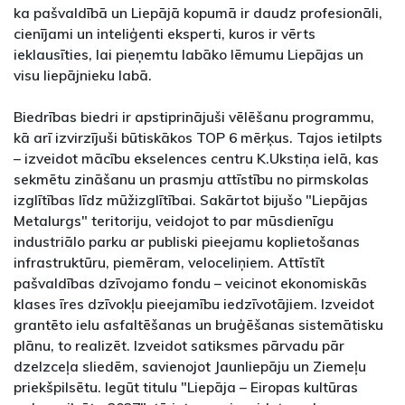
ka pašvaldībā un Liepājā kopumā ir daudz profesionāli,
cienījami un inteliģenti eksperti, kuros ir vērts
ieklausīties, lai pieņemtu labāko lēmumu Liepājas un
visu liepājnieku labā.
Biedrības biedri ir apstiprinājuši vēlēšanu programmu,
kā arī izvirzījuši būtiskākos TOP 6 mērķus. Tajos ietilpts
– izveidot mācību ekselences centru K.Ukstiņa ielā, kas
sekmētu zināšanu un prasmju attīstību no pirmskolas
izglītības līdz mūžizglītībai. Sakārtot bijušo "Liepājas
Metalurgs" teritoriju, veidojot to par mūsdienīgu
industriālo parku ar publiski pieejamu koplietošanas
infrastruktūru, piemēram, veloceliņiem. Attīstīt
pašvaldības dzīvojamo fondu – veicinot ekonomiskās
klases īres dzīvokļu pieejamību iedzīvotājiem. Izveidot
grantēto ielu asfaltēšanas un bruģēšanas sistemātisku
plānu, to realizēt. Izveidot satiksmes pārvadu pār
dzelzceļa sliedēm, savienojot Jaunliepāju un Ziemeļu
priekšpilsētu. Iegūt titulu "Liepāja – Eiropas kultūras