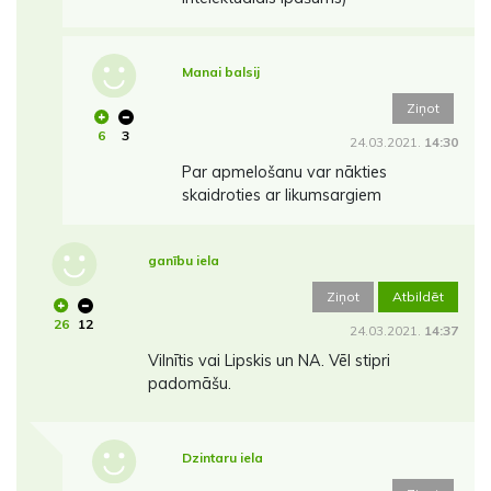
Manai balsij
Ziņot
6
3
24.03.2021.
14:30
Par apmelošanu var nākties
skaidroties ar likumsargiem
ganību iela
Ziņot
Atbildēt
26
12
24.03.2021.
14:37
Vilnītis vai Lipskis un NA. Vēl stipri
padomāšu.
Dzintaru iela