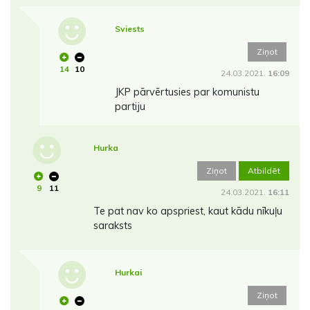
Sviests
Ziņot
14
10
24.03.2021.
16:09
JKP pārvērtusies par komunistu
partiju
Hurka
Ziņot
Atbildēt
9
11
24.03.2021.
16:11
Te pat nav ko apspriest, kaut kādu nīkuļu
saraksts
Hurkai
Ziņot