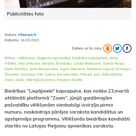
Publicitātes foto
Autors:
irliepaja.lv
Datums:
24.03.2021
Dalies ar šo ziņu:
Birkas:
vēlēšanas
,
Reģionu apvienība
,
biedrība Liepājnieki
,
Jānis
Vilnītis
,
Atis Deksnis
,
Modris Šveiduks
,
Linda Matisone
,
Salvis Roga
,
Gints Ročāns
,
Juris Burņevskis
,
Agris Mertens
,
Madara Lapsa
,
Kristaps
Žimants
,
Kristaps Zīle
,
Salvis Kovaļevskis
,
Pāvels Jurs
,
Inita Bišofa
,
Olevs Zutis
,
Mārtiņš Ķesteris
,
Kristers Krafts
Biedrības "Liepājnieki" kopsapulce, kas notika 23.martā
attālināti platformā "Zoom", jūnijā gaidāmajām
pašvaldību vēlēšanām vienbalsīgi izvirzīja pirmo
numuru, noskaidroja pārējos saraksta kandidātus un
apstiprināja programmu. Vēlēšanās biedrības kandidāti
startēs no Latvijas Reģionu apvienības saraksta.