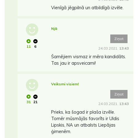
Vienīgā jēgpilnā un atbildīgā izvēle.
Njā
Ziņot
11
6
24.03.2021.
13:43
Šamējiem vismaz ir mēra kandidāts.
Tas jau ir apsveicami!
Veiksmi visiem!
Ziņot
31
21
24.03.2021.
13:43
Prieks, ka šogad ir plaša izvēle.
Tomēr mūsmājās favorīts ir Uldis
Lipskis, NA un atbalsts Liepājas
ģimenēm.