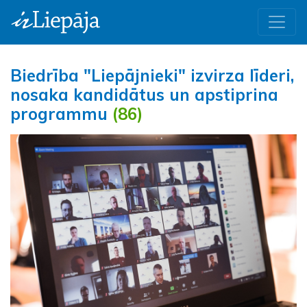
Biedrība "Liepājnieki" izvirza līderi,
nosaka kandidātus un apstiprina
programmu
(86)