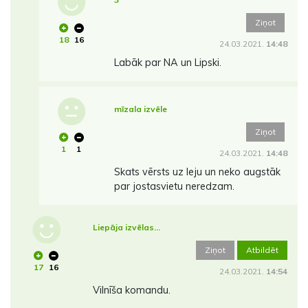
Ziņot
18
16
24.03.2021.
14:48
Labāk par NA un Lipski.
mīzala izvēle
Ziņot
1
1
24.03.2021.
14:48
Skats vērsts uz leju un neko augstāk
par jostasvietu neredzam.
Liepāja izvēlas...
Ziņot
Atbildēt
17
16
24.03.2021.
14:54
Vilnīša komandu.