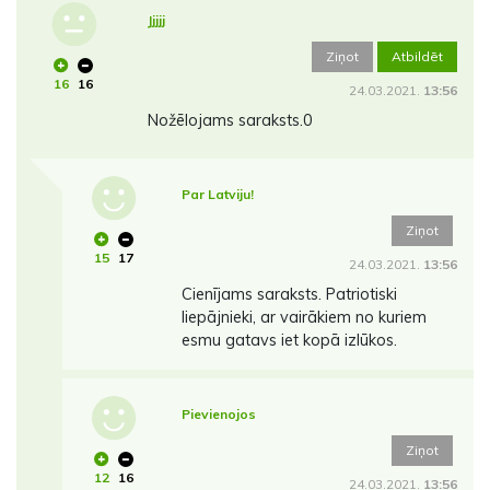
Jjjjj
Ziņot
Atbildēt
16
16
24.03.2021.
13:56
Nožēlojams saraksts.0
Par Latviju!
Ziņot
15
17
24.03.2021.
13:56
Cienījams saraksts. Patriotiski
liepājnieki, ar vairākiem no kuriem
esmu gatavs iet kopā izlūkos.
Pievienojos
Ziņot
12
16
24.03.2021.
13:56