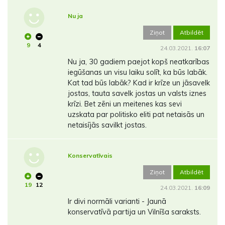
Nu ja
Ziņot
Atbildēt
9
4
24.03.2021.
16:07
Nu ja, 30 gadiem paejot kopš neatkarības
iegūšanas un visu laiku solīt, ka būs labāk.
Kat tad būs labāk? Kad ir krīze un jāsavelk
jostas, tauta savelk jostas un valsts iznes
krīzi. Bet zēni un meitenes kas sevi
uzskata par politisko eliti pat netaisās un
netaisījās savilkt jostas.
Konservatīvais
Ziņot
Atbildēt
19
12
24.03.2021.
16:09
Ir divi normāli varianti - Jaunā
konservatīvā partija un Vilnīša saraksts.