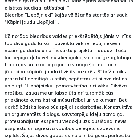
nemainīgo fokusu liepājnieku labklājības veicināšanai un
pilsētas jaudīgai attīstībai. "
Biedrība "Liepājnieki" šajās vēlēšanās startēs ar saukli
"Kāpini jaudu Liepājai!".
Kā norāda biedrības valdes priekšsēdētājs Jānis Vilnītis,
tad divu gadu laikā ir paveikta virkne liepājniekiem
nozīmīgu darbu un arī iesākto projektu ir daudz. Taču,
lai Liepāja kļūtu vēl mūsdienīgāka, vienlaicīgi saglabājot
tradīcijas un tikai Liepājai raksturīgo šarmu, tai ir
jāturpina kāpināt jaudu it visās nozarēs. Šī brīža laiks
prasa būt nemitīgā kustībā, nepārtraukti pilnveidoties
un augt. "Liepājnieku" pamatvērtība ir cilvēks. Cilvēka
drošība, izaugsme un labsajūta arī turpmāk būs
priekšnoteikums katrai mūsu rīcībai un veikumam. Bet
darbā būtiska loma būs spējai sadarboties. Konstruktīvs
un argumentēts dialogs, savstarpēja ideju apmaiņa,
profesionāļu un ekspertu viedokļu uzklausīšana, nevis
uzspiesta un agresīva vadības deleģētu uzdevumu
izpilde. Šajos divos gados esmu pilnībā guvis pārliecību,