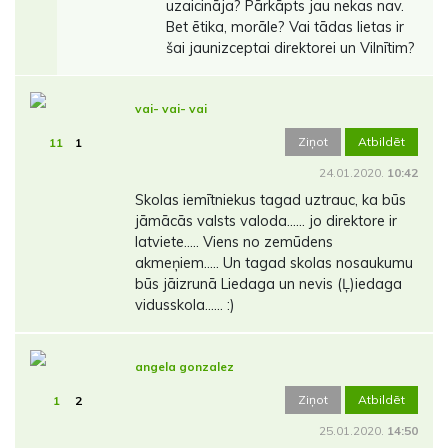
uzaicināja? Pārkāpts jau nekas nav.
Bet ētika, morāle? Vai tādas lietas ir
šai jaunizceptai direktorei un Vilnītim?
vai- vai- vai
Ziņot
Atbildēt
11
1
24.01.2020.
10:42
Skolas iemītniekus tagad uztrauc, ka būs
jāmācās valsts valoda...... jo direktore ir
latviete..... Viens no zemūdens
akmeņiem..... Un tagad skolas nosaukumu
būs jāizrunā Liedaga un nevis (Ļ)iedaga
vidusskola...... :)
angela gonzalez
Ziņot
Atbildēt
1
2
25.01.2020.
14:50