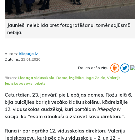
Jaunieši neiebilda pret fotografēšanu, tomēr sajūsmā
nebija.
Autors:
irliepaja.lv
Datums:
23.01.2020
Dalies ar šo ziņu:
Birkas:
Liedaga vidusskola
,
Dome
,
izglītība
,
Inga Zeide
,
Valerijs
Jepiskoposovs
,
pikets
Ceturtdien, 23. janvārī, pie Liepājas domes, Rožu ielā 6,
bija pulcējies bariņš vecāko klašu skolēnu, kādreizējie
12. vidusskolas audzēkņi, kuri portālam
irliepaja.lv
sacīja, ka "esam atnākuši aizstāvēt savu direktoru".
Runa ir par agrāko 12. vidusskolas direktoru Valeriju
Jepiskopsovu, kurš pēc divu vidusskolu – 2. un 12. –