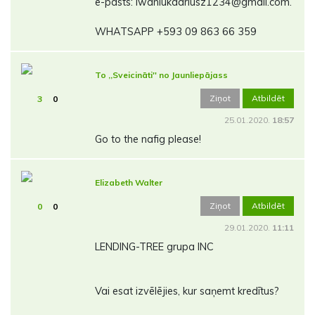
e-pasts: iwaniukdariusz1234@gmail.com.
WHATSAPP +593 09 863 66 359
To ,,Sveicināti'' no Jaunliepājass
Ziņot
Atbildēt
3
0
25.01.2020.
18:57
Go to the nafig please!
Elizabeth Walter
Ziņot
Atbildēt
0
0
29.01.2020.
11:11
LENDING-TREE grupa INC
Vai esat izvēlējies, kur saņemt kredītus?