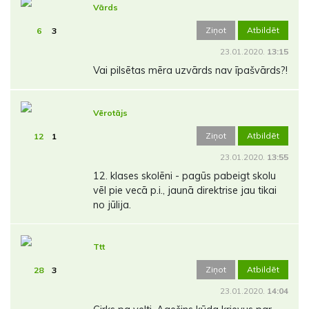
Vārds
Ziņot
Atbildēt
6
3
23.01.2020.
13:15
Vai pilsētas mēra uzvārds nav īpašvārds?!
Vērotājs
Ziņot
Atbildēt
12
1
23.01.2020.
13:55
12. klases skolēni - pagūs pabeigt skolu
vēl pie vecā p.i., jaunā direktrise jau tikai
no jūlija.
Ttt
Ziņot
Atbildēt
28
3
23.01.2020.
14:04