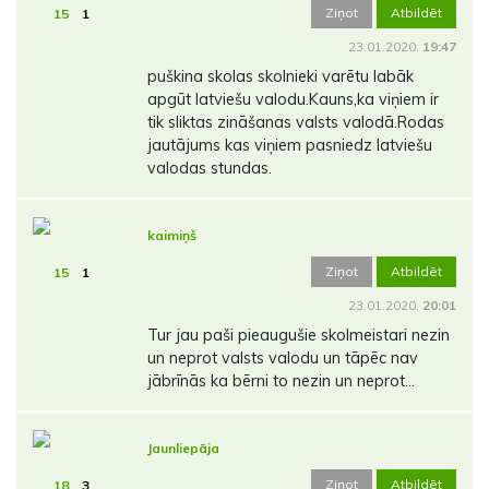
Ziņot
Atbildēt
15
1
23.01.2020.
19:47
puškina skolas skolnieki varētu labāk
apgūt latviešu valodu.Kauns,ka viņiem ir
tik sliktas zināšanas valsts valodā.Rodas
jautājums kas viņiem pasniedz latviešu
valodas stundas.
kaimiņš
Ziņot
Atbildēt
15
1
23.01.2020.
20:01
Tur jau paši pieaugušie skolmeistari nezin
un neprot valsts valodu un tāpēc nav
jābrīnās ka bērni to nezin un neprot...
Jaunliepāja
Ziņot
Atbildēt
18
3