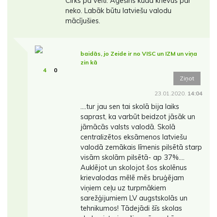
Cirks pa velti. Agešins kūda krievus par
neko. Labāk būtu latviešu valodu
mācījušies.
baidās, jo Zeide ir no VISC un IZM un viņa
zin kā
4
0
Ziņot
23.01.2020.
14:04
....tur jau sen tai skolā bija laiks
saprast, ka varbūt beidzot jāsāk un
jāmācās valsts valodā. Skolā
centralizētos eksāmenos latviešu
valodā zemākais līmenis pilsētā starp
visām skolām pilsētā- ap 37%....
Auklējot un skolojot šos skolēnus
krievalodas mēlē mēs bruģējam
viņiem ceļu uz turpmākiem
sarežģijumiem LV augstskolās un
tehnikumos! Tādejādi šīs skolas