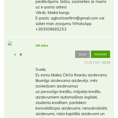
piedāvājums, lūdzu, sazinieties ar mums
uz e-pasta adresi
Vārds: Maika kungs
E-pasts: agborloanfirm@gmail.com vai
sūtiet man ziņojumu WhatsApp
+393509685253
MR Mike
Ziņot
Atbildēt
0
0
15.08.2023.
02:29
Sveiki,
Es esmu Maika Čērča finanšu aizdevums,
likumīgs aizdevuma aizdevējs, mēs
izsniedzam aizdevumus
uz personīgo kredītu, mājokļa kredītu,
aizdevumiem automašīnas iegādei,
studentu kredītam, parādiem
konsolidācijas aizdevums, nenodrošināts
aizdevums, riska kapitāla aizdevumi un