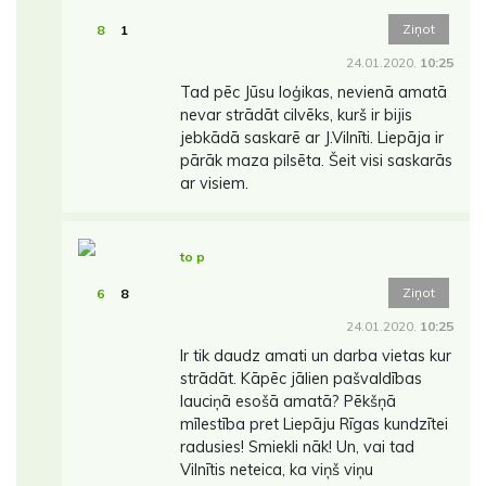
Ziņot
8
1
24.01.2020.
10:25
Tad pēc Jūsu loģikas, nevienā amatā
nevar strādāt cilvēks, kurš ir bijis
jebkādā saskarē ar J.Vilnīti. Liepāja ir
pārāk maza pilsēta. Šeit visi saskarās
ar visiem.
to p
Ziņot
6
8
24.01.2020.
10:25
Ir tik daudz amati un darba vietas kur
strādāt. Kāpēc jālien pašvaldības
lauciņā esošā amatā? Pēkšņā
mīlestība pret Liepāju Rīgas kundzītei
radusies! Smiekli nāk! Un, vai tad
Vilnītis neteica, ka viņš viņu