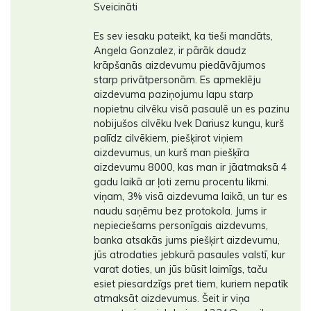
Sveicināti
Es sev iesaku pateikt, ka tieši mandāts,
Angela Gonzalez, ir pārāk daudz
krāpšanās aizdevumu piedāvājumos
starp privātpersonām. Es apmeklēju
aizdevuma paziņojumu lapu starp
nopietnu cilvēku visā pasaulē un es pazinu
nobijušos cilvēku Ivek Dariusz kungu, kurš
palīdz cilvēkiem, piešķirot viņiem
aizdevumus, un kurš man piešķīra
aizdevumu 8000, kas man ir jāatmaksā 4
gadu laikā ar ļoti zemu procentu likmi.
viņam, 3% visā aizdevuma laikā, un tur es
naudu saņēmu bez protokola. Jums ir
nepieciešams personīgais aizdevums,
banka atsakās jums piešķirt aizdevumu,
jūs atrodaties jebkurā pasaules valstī, kur
varat doties, un jūs būsit laimīgs, taču
esiet piesardzīgs pret tiem, kuriem nepatīk
atmaksāt aizdevumus. Šeit ir viņa