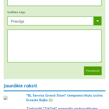
Izvēlies seju:
Pievienot
Jaunākie raksti
"BL Serviss Grand Slam" čempiona titulu izcīna
Ernests Buļko
(2)
Tiešraidē "TikTok" pamanīts apdraudējums