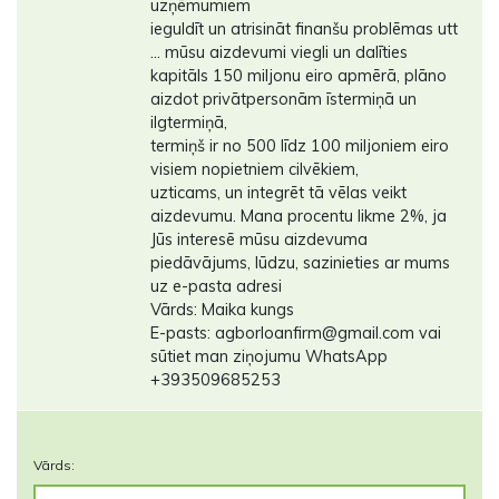
uzņēmumiem
ieguldīt un atrisināt finanšu problēmas utt
... mūsu aizdevumi viegli un dalīties
kapitāls 150 miljonu eiro apmērā, plāno
aizdot privātpersonām īstermiņā un
ilgtermiņā,
termiņš ir no 500 līdz 100 miljoniem eiro
visiem nopietniem cilvēkiem,
uzticams, un integrēt tā vēlas veikt
aizdevumu. Mana procentu likme 2%, ja
Jūs interesē mūsu aizdevuma
piedāvājums, lūdzu, sazinieties ar mums
uz e-pasta adresi
Vārds: Maika kungs
E-pasts: agborloanfirm@gmail.com vai
sūtiet man ziņojumu WhatsApp
+393509685253
Vārds: