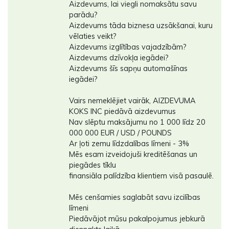
Aizdevums, lai viegli nomaksātu savu
parādu?
Aizdevums tāda biznesa uzsākšanai, kuru
vēlaties veikt?
Aizdevums izglītības vajadzībām?
Aizdevums dzīvokļa iegādei?
Aizdevums šīs sapņu automašīnas
iegādei?
Vairs nemeklējiet vairāk, AIZDEVUMA
KOKS INC piedāvā aizdevumus
Nav slēptu maksājumu no 1 000 līdz 20
000 000 EUR / USD / POUNDS
Ar ļoti zemu līdzdalības līmeni - 3%
Mēs esam izveidojuši kreditēšanas un
piegādes tīklu
finansiāla palīdzība klientiem visā pasaulē.
Mēs cenšamies saglabāt savu izcilības
līmeni
Piedāvājot mūsu pakalpojumus jebkurā