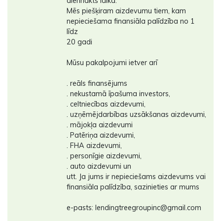
diennakts laikā.
Mēs piešķiram aizdevumu tiem, kam
nepieciešama finansiāla palīdzība no 1
līdz
20 gadi
Mūsu pakalpojumi ietver arī
. reāls finansējums
. nekustamā īpašuma investors,
. celtniecības aizdevumi,
. uzņēmējdarbības uzsākšanas aizdevumi,
. mājokļa aizdevumi
. Patēriņa aizdevumi,
. FHA aizdevumi,
. personīgie aizdevumi,
. auto aizdevumi un
utt. Ja jums ir nepieciešams aizdevums vai
finansiāla palīdzība, sazinieties ar mums
e-pasts: lendingtreegroupinc@gmail.com