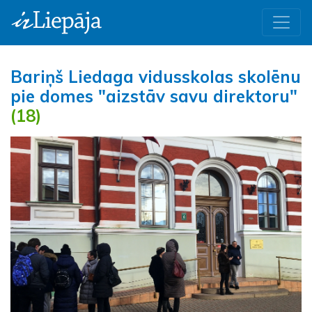
Bariņš Liedaga vidusskolas skolēnu
pie domes "aizstāv savu direktoru"
(18)