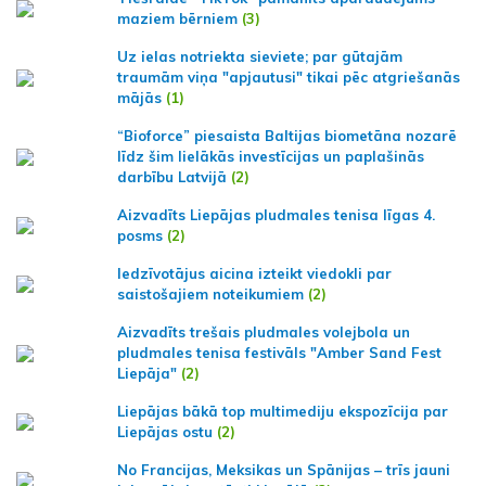
maziem bērniem
(3)
Uz ielas notriekta sieviete; par gūtajām
traumām viņa "apjautusi" tikai pēc atgriešanās
mājās
(1)
“Bioforce” piesaista Baltijas biometāna nozarē
līdz šim lielākās investīcijas un paplašinās
darbību Latvijā
(2)
Aizvadīts Liepājas pludmales tenisa līgas 4.
posms
(2)
Iedzīvotājus aicina izteikt viedokli par
saistošajiem noteikumiem
(2)
Aizvadīts trešais pludmales volejbola un
pludmales tenisa festivāls "Amber Sand Fest
Liepāja"
(2)
Liepājas bākā top multimediju ekspozīcija par
Liepājas ostu
(2)
No Francijas, Meksikas un Spānijas – trīs jauni