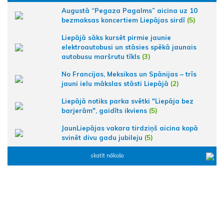
Augustā “Pegaza Pagalms” aicina uz 10
bezmaksas koncertiem Liepājas sirdī
(5)
Liepājā sāks kursēt pirmie jaunie
elektroautobusi un stāsies spēkā jaunais
autobusu maršrutu tīkls
(3)
No Francijas, Meksikas un Spānijas – trīs
jauni ielu mākslas stāsti Liepājā
(2)
Liepājā notiks parka svētki "Liepāja bez
barjerām", gaidīts ikviens
(5)
JaunLiepājas vakara tirdziņš aicina kopā
svinēt divu gadu jubileju
(5)
skatīt nākošo