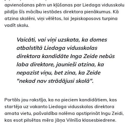
apvienošanas pērn un kļūšanas par Liedaga vidusskolu
pildīja šīs mācību iestādes direktora pienākumus. Kā
atzina skolēni, viņi vēlētos, lai Jepiskoposovs turpina
vadīt skolu.
Vaicāti, vai viņi uzskata, ka domes
atbalstītā Liedaga vidusskolas
direktora kandidāte Inga Zeide nebūs
laba direktore, jaunieši atzina, ka
nepazīst viņu, bet zina, ka Zeide
"nekad nav strādājusi skolā".
Portāls jau rakstīja, ka no pieciem kandidātiem, kas
startēja uz vakanto Liedaga vidusskolas direktora
amata vietu, pašvaldība nolēma apstiprināt Ingu Zeidi,
kas esot pilsētas mēra Jāņa Vilnīša klasesbiedrene.