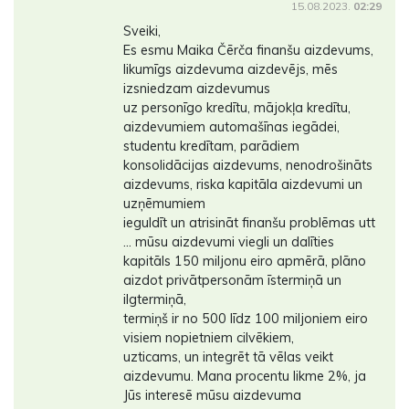
15.08.2023.
02:29
Sveiki,
Es esmu Maika Čērča finanšu aizdevums,
likumīgs aizdevuma aizdevējs, mēs
izsniedzam aizdevumus
uz personīgo kredītu, mājokļa kredītu,
aizdevumiem automašīnas iegādei,
studentu kredītam, parādiem
konsolidācijas aizdevums, nenodrošināts
aizdevums, riska kapitāla aizdevumi un
uzņēmumiem
ieguldīt un atrisināt finanšu problēmas utt
... mūsu aizdevumi viegli un dalīties
kapitāls 150 miljonu eiro apmērā, plāno
aizdot privātpersonām īstermiņā un
ilgtermiņā,
termiņš ir no 500 līdz 100 miljoniem eiro
visiem nopietniem cilvēkiem,
uzticams, un integrēt tā vēlas veikt
aizdevumu. Mana procentu likme 2%, ja
Jūs interesē mūsu aizdevuma