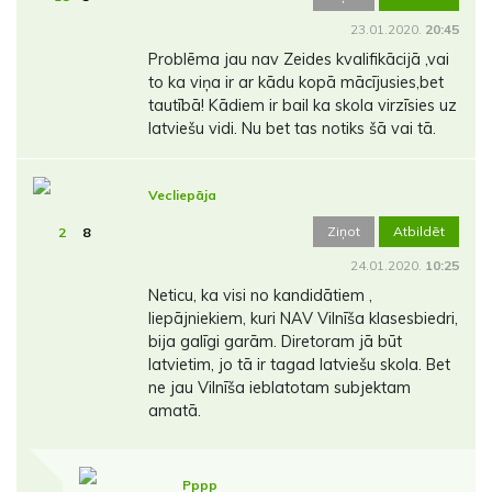
23.01.2020.
20:45
Problēma jau nav Zeides kvalifikācijā ,vai
to ka viņa ir ar kādu kopā mācījusies,bet
tautībā! Kādiem ir bail ka skola virzīsies uz
latviešu vidi. Nu bet tas notiks šā vai tā.
Vecliepāja
Ziņot
Atbildēt
2
8
24.01.2020.
10:25
Neticu, ka visi no kandidātiem ,
liepājniekiem, kuri NAV Vilnīša klasesbiedri,
bija galīgi garām. Diretoram jā būt
latvietim, jo tā ir tagad latviešu skola. Bet
ne jau Vilnīša ieblatotam subjektam
amatā.
Pppp