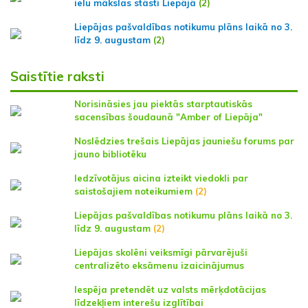
ielu mākslas stāsti Liepājā
(2)
Liepājas pašvaldības notikumu plāns laikā no 3.
līdz 9. augustam
(2)
Saistītie raksti
Norisināsies jau piektās starptautiskās
sacensības šoudaunā "Amber of Liepāja"
Noslēdzies trešais Liepājas jauniešu forums par
jauno bibliotēku
Iedzīvotājus aicina izteikt viedokli par
saistošajiem noteikumiem
(2)
Liepājas pašvaldības notikumu plāns laikā no 3.
līdz 9. augustam
(2)
Liepājas skolēni veiksmīgi pārvarējuši
centralizēto eksāmenu izaicinājumus
Iespēja pretendēt uz valsts mērķdotācijas
līdzekļiem interešu izglītībai