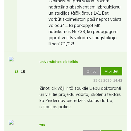
skolmeistari paši savām rokām
nodrošina absolventiem izbraukšanu
un studijas tālāk ārpus LV... Bet
varbūt skolmeistari paši neprot valsts
valodu? ....tā pārkāpjot MK
noteikumus Nr.733, ka pedagogam
jāprot valsts valoda visaugstākajā
līmenī C1/C2!
universitātes elektriķis
Ziņot
Atbildēt
13
15
23.01.2020.
14:42
Zinot, cik vāji ir tā sauktie Liepu doktoranti
un visi tie projektu vadītāji,skolēnu teiktais,
ka Zeidei nav pieredzes skolas darbā,
izklausās patiesi.
tās