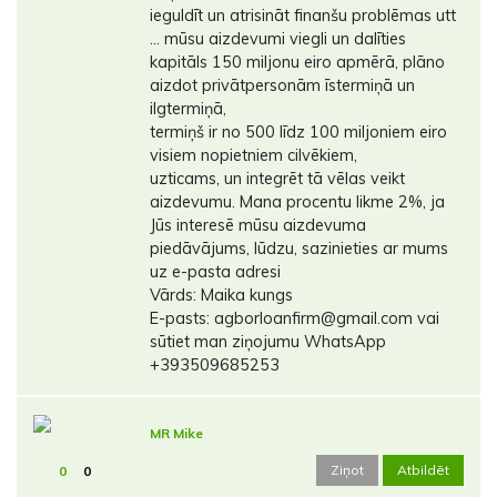
ieguldīt un atrisināt finanšu problēmas utt
... mūsu aizdevumi viegli un dalīties
kapitāls 150 miljonu eiro apmērā, plāno
aizdot privātpersonām īstermiņā un
ilgtermiņā,
termiņš ir no 500 līdz 100 miljoniem eiro
visiem nopietniem cilvēkiem,
uzticams, un integrēt tā vēlas veikt
aizdevumu. Mana procentu likme 2%, ja
Jūs interesē mūsu aizdevuma
piedāvājums, lūdzu, sazinieties ar mums
uz e-pasta adresi
Vārds: Maika kungs
E-pasts: agborloanfirm@gmail.com vai
sūtiet man ziņojumu WhatsApp
+393509685253
MR Mike
Ziņot
Atbildēt
0
0