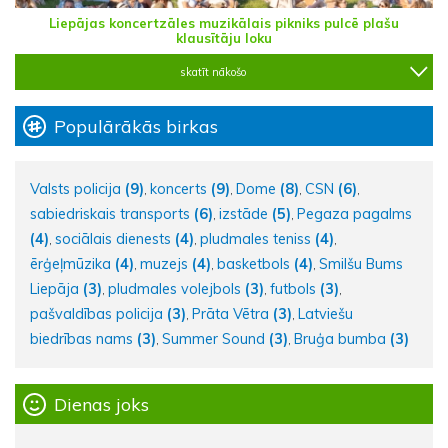
Liepājas koncertzāles muzikālais pikniks pulcē plašu
klausītāju loku
skatīt nākošo
Populārākās birkas
Valsts policija
(9)
koncerts
(9)
Dome
(8)
CSN
(6)
,
,
,
,
sabiedriskais transports
(6)
izstāde
(5)
Pegaza pagalms
,
,
(4)
sociālais dienests
(4)
pludmales teniss
(4)
,
,
,
ērģeļmūzika
(4)
muzejs
(4)
basketbols
(4)
Smilšu Bums
,
,
,
Liepāja
(3)
pludmales volejbols
(3)
futbols
(3)
,
,
,
pašvaldības policija
(3)
Prāta Vētra
(3)
Latviešu
,
,
biedrības nams
(3)
Summer Sound
(3)
Bruģa bumba
(3)
,
,
Dienas joks