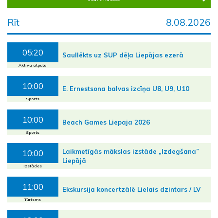
Rīt
8.08.2026
05:20
Saullēkts uz SUP dēļa Liepājas ezerā
Aktīvā atpūta
10:00
E. Ernestsona balvas izcīņa U8, U9, U10
Sports
10:00
Beach Games Liepaja 2026
Sports
Laikmetīgās mākslas izstāde „Izdegšana”
10:00
Liepājā
Izstādes
11:00
Ekskursija koncertzālē Lielais dzintars / LV
Tūrisms