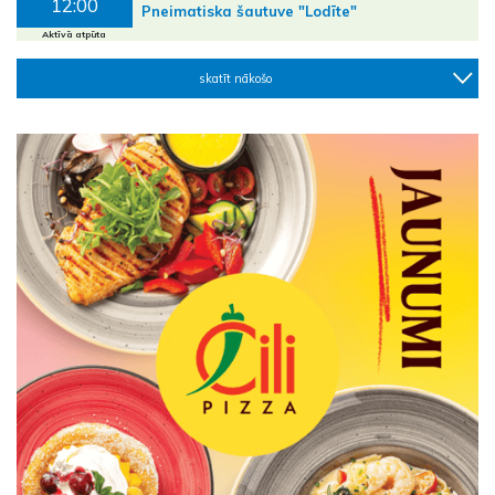
12:00
Pneimatiska šautuve "Lodīte"
Aktīvā atpūta
skatīt nākošo