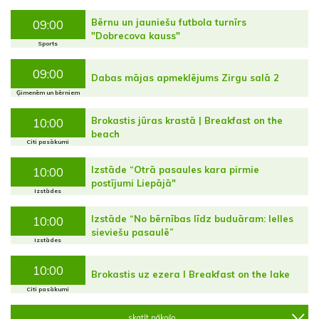
Bērnu un jauniešu futbola turnīrs
09:00
"Dobrecova kauss"
Sports
09:00
Dabas mājas apmeklējums Zirgu salā 2
Ģimenēm un bērniem
Brokastis jūras krastā | Breakfast on the
10:00
beach
Citi pasākumi
Izstāde “Otrā pasaules kara pirmie
10:00
postījumi Liepājā"
Izstādes
Izstāde “No bērnības līdz buduāram: lelles
10:00
sieviešu pasaulē”
Izstādes
10:00
Brokastis uz ezera I Breakfast on the lake
Citi pasākumi
skatīt nākošo