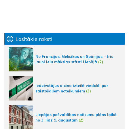
Lasītākie raksti
No Francijas, Meksikas un Spānijas – trīs
jauni ielu mākslas stāsti Liepājā
(2)
Iedzīvotājus aicina izteikt viedokli par
saistošajiem noteikumiem
(3)
Liepājas pašvaldības notikumu plāns laikā
no 3. līdz 9. augustam
(2)