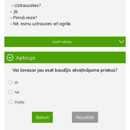
– Uztraucaties?
– Jā.
– Pirmā reize?
– Nē, esmu uztraucies arī agrāk.
skatīt nākošo
Aptauja
Vai šovasar jau esat baudījis atvaļinājuma priekus?
Jā
Nē
Daļēji
Balsot
Rezultāti