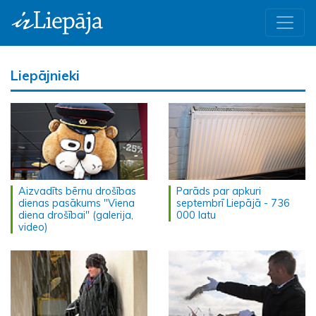
Liepājnieki
Aizvadīts bērnu drošības
Parāds par apkuri
dienas pasākums "Viena
septembrī Liepājā - 736
diena drošībai" (galerija,
000 latu
video)