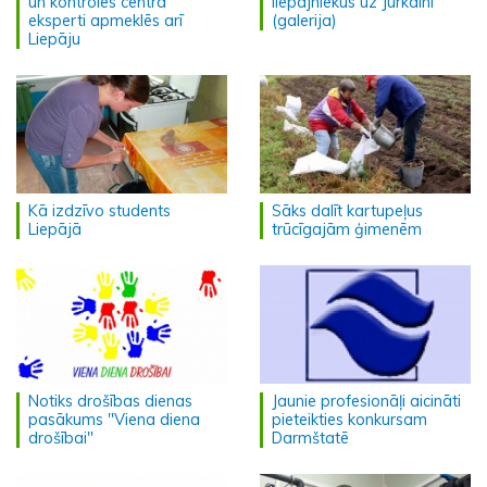
un kontroles centra
liepājniekus uz Jūrkalni
eksperti apmeklēs arī
(galerija)
Liepāju
Kā izdzīvo students
Sāks dalīt kartupeļus
Liepājā
trūcīgajām ģimenēm
Notiks drošības dienas
Jaunie profesionāļi aicināti
pasākums "Viena diena
pieteikties konkursam
drošībai"
Darmštatē