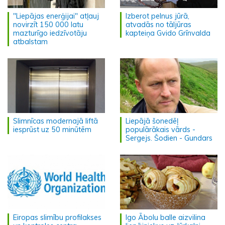
"Liepājas enerģijai" atļauj
Izberot pelnus jūrā,
novirzīt 150 000 latu
atvadās no tāljūras
mazturīgo iedzīvotāju
kapteiņa Gvido Grīnvalda
atbalstam
Slimnīcas modernajā liftā
Liepājā šonedēļ
iesprūst uz 50 minūtēm
populārākais vārds -
Sergejs. Šodien - Gundars
Eiropas slimību profilakses
Igo Ābolu balle aizvilina