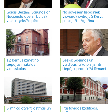
Gaidis Bērziņš: Sarunas ar
No savējiem liepājnieki
Nacionālo apvienību tiek
visvairāk svītrojuši Ķervi,
vestas ķeksīša pēc
plusojuši - Agešinu
12 bērnus izmet no
Sesks: Saeimas un
Liepājas mākslas
valdības laikā pieņemti
vidusskolas
Liepājai produktīvi lēmumi
Slimnīcā atvērti astmas un
Pastāvīgās Izglītības,