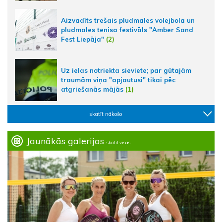
Aizvadīts trešais pludmales volejbola un
pludmales tenisa festivāls "Amber Sand
Fest Liepāja"
(2)
Uz ielas notriekta sieviete; par gūtajām
traumām viņa "apjautusi" tikai pēc
atgriešanās mājās
(1)
skatīt nākošo
Jaunākās galerijas
skatīt visas