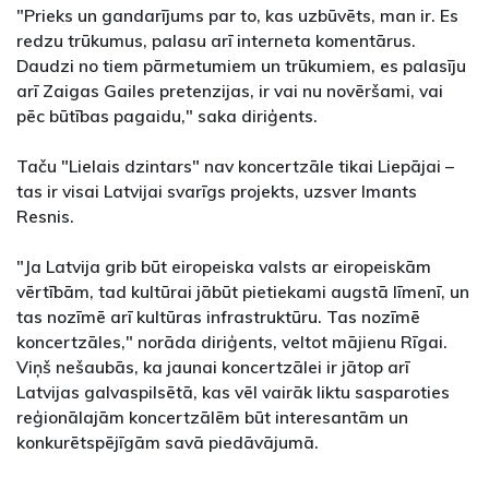
"Prieks un gandarījums par to, kas uzbūvēts, man ir. Es
redzu trūkumus, palasu arī interneta komentārus.
Daudzi no tiem pārmetumiem un trūkumiem, es palasīju
arī Zaigas Gailes pretenzijas, ir vai nu novēršami, vai
pēc būtības pagaidu," saka diriģents.
Taču "Lielais dzintars" nav koncertzāle tikai Liepājai –
tas ir visai Latvijai svarīgs projekts, uzsver Imants
Resnis.
"Ja Latvija grib būt eiropeiska valsts ar eiropeiskām
vērtībām, tad kultūrai jābūt pietiekami augstā līmenī, un
tas nozīmē arī kultūras infrastruktūru. Tas nozīmē
koncertzāles," norāda diriģents, veltot mājienu Rīgai.
Viņš nešaubās, ka jaunai koncertzālei ir jātop arī
Latvijas galvaspilsētā, kas vēl vairāk liktu sasparoties
reģionālajām koncertzālēm būt interesantām un
konkurētspējīgām savā piedāvājumā.