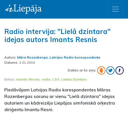
Radio intervija: "Lielā dzintara"
idejas autors Imants Resnis
Autors:
Māra Rozenberga, Latvijas Radio korespondente
Datums:
2.01.2016
Dalies ar šo ziņu:
Birkas:
Imants Resnis
,
radio
,
LSO
,
Lielais Dzintars
Piedāvājam Latvijas Radio korespondentes Māras
Rozenbergas sarunu ar vienu "Lielā dzintara" idejas
autoriem un kādreizējo Liepājas simfoniskā orķestra
diriģentu Imantu Resni.