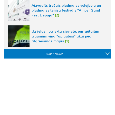
Aizvadīts trešais pludmales volejbola un
pludmales tenisa festivāls "Amber Sand
Fest Liepāja"
(2)
Uz ielas notriekta sieviete; par gūtajām
traumām viņa "apjautusi" tikai pēc
atgriešanās mājās
(1)
skatīt nākošo