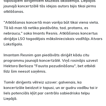
topošajiem diriģentiem Mūzikas akadēmijā. Liepājas
jaunajā koncertzālē tās idejas autors bijis tikai pirms
atklāšanas.
"Atklāšanas koncertā man varēja būt tikai viena vieta.
Tā kā man tā netika piedāvāta, tad, protams, es
nebraucu," saka Imants Resnis. Atklāšanas koncertus
diriģēja LSO tagadējais mākslinieciskais vadītājs Atvars
Lakstīgala.
Imantam Resnim gan piedāvāts diriģēt kādu citu
programmu jaunajā koncertzālē. Viņš rosinājis uzvest
Hektora Berlioza "Fausta pazudināšanu", bet atbildi
līdz šim neesot saņēmis.
Tomēr diriģents vēlreiz uzsver: galvenais, ka
koncertzāle beidzot ir tapusi, un ar gudru vadību tai ir
liels potenciāls kļūt par centrālo sabiedrisko telpu
Liepājā.