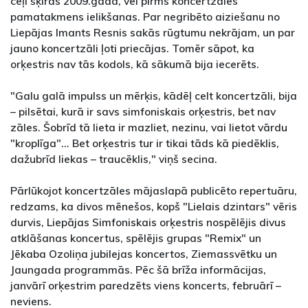
ceļi šķīrās 2009.gadā, vēl pirms koncertzāles
pamatakmens ielikšanas. Par negribēto aiziešanu no
Liepājas Imants Resnis sakās rūgtumu nekrājam, un par
jauno koncertzāli ļoti priecājas. Tomēr sāpot, ka
orķestris nav tās kodols, kā sākumā bija iecerēts.
"Galu galā impulss un mērķis, kādēļ celt koncertzāli, bija
– pilsētai, kurā ir savs simfoniskais orķestris, bet nav
zāles. Šobrīd tā lieta ir mazliet, nezinu, vai lietot vārdu
"kroplīga"… Bet orķestris tur ir tikai tāds kā piedēklis,
dažubrīd liekas – traucēklis," viņš secina.
Pārlūkojot koncertzāles mājaslapā publicēto repertuāru,
redzams, ka divos mēnešos, kopš "Lielais dzintars" vēris
durvis, Liepājas Simfoniskais orķestris nospēlējis divus
atklāšanas koncertus, spēlējis grupas "Remix" un
Jēkaba Ozoliņa jubilejas koncertos, Ziemassvētku un
Jaungada programmās. Pēc šā brīža informācijas,
janvārī orķestrim paredzēts viens koncerts, februārī –
neviens.