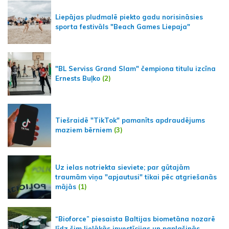
Liepājas pludmalē piekto gadu norisināsies
sporta festivāls "Beach Games Liepaja"
"BL Serviss Grand Slam" čempiona titulu izcīna
Ernests Buļko
(2)
Tiešraidē "TikTok" pamanīts apdraudējums
maziem bērniem
(3)
Uz ielas notriekta sieviete; par gūtajām
traumām viņa "apjautusi" tikai pēc atgriešanās
mājās
(1)
“Bioforce” piesaista Baltijas biometāna nozarē
līdz šim lielākās investīcijas un paplašinās