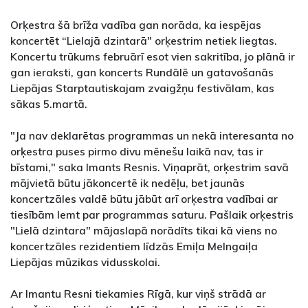
Orķestra šā brīža vadība gan norāda, ka iespējas
koncertēt “Lielajā dzintarā" orķestrim netiek liegtas.
Koncertu trūkums februārī esot vien sakritība, jo plānā ir
gan ieraksti, gan koncerts Rundālē un gatavošanās
Liepājas Starptautiskajam zvaigžņu festivālam, kas
sākas 5.martā.
"Ja nav deklarētas programmas un nekā interesanta no
orķestra puses pirmo divu mēnešu laikā nav, tas ir
bīstami," saka Imants Resnis. Viņaprāt, orķestrim savā
mājvietā būtu jākoncertē ik nedēļu, bet jaunās
koncertzāles valdē būtu jābūt arī orķestra vadībai ar
tiesībām lemt par programmas saturu. Pašlaik orķestris
"Lielā dzintara" mājaslapā norādīts tikai kā viens no
koncertzāles rezidentiem līdzās Emiļa Melngaiļa
Liepājas mūzikas vidusskolai.
Ar Imantu Resni tiekamies Rīgā, kur viņš strādā ar