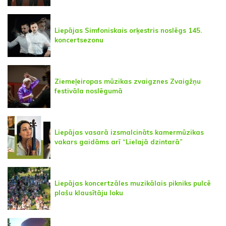
Liepājas Simfoniskais orķestris noslēgs 145.
koncertsezonu
Ziemeļeiropas mūzikas zvaigznes Zvaigžņu
festivāla noslēgumā
Liepājas vasarā izsmalcināts kamermūzikas
vakars gaidāms arī “Lielajā dzintarā”
Liepājas koncertzāles muzikālais pikniks pulcē
plašu klausītāju loku