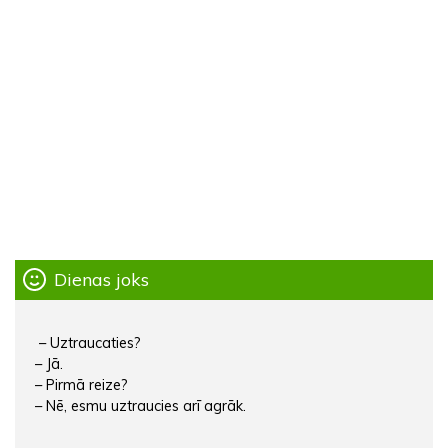
Dienas joks
– Uztraucaties?
– Jā.
– Pirmā reize?
– Nē, esmu uztraucies arī agrāk.