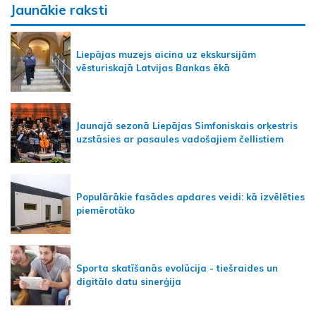
Jaunākie raksti
Liepājas muzejs aicina uz ekskursijām
vēsturiskajā Latvijas Bankas ēkā
Jaunajā sezonā Liepājas Simfoniskais orķestris
uzstāsies ar pasaules vadošajiem čellistiem
Populārākie fasādes apdares veidi: kā izvēlēties
piemērotāko
Sporta skatīšanās evolūcija - tiešraides un
digitālo datu sinerģija