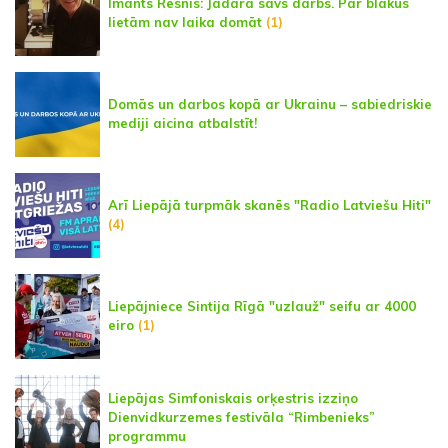
Imants Resnis: Jādara savs darbs. Par blakus
lietām nav laika domāt
(1)
Domās un darbos kopā ar Ukrainu – sabiedriskie
mediji aicina atbalstīt!
Arī Liepājā turpmāk skanēs "Radio Latviešu Hiti"
(4)
Liepājniece Sintija Rīgā "uzlauž" seifu ar 4000
eiro
(1)
Liepājas Simfoniskais orķestris izziņo
Dienvidkurzemes festivāla “Rimbenieks”
programmu