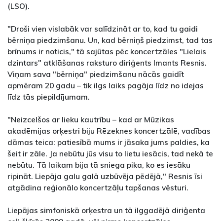
(LSO).
"Droši vien vislabāk var salīdzināt ar to, kad tu gaidi
bērniņa piedzimšanu. Un, kad bērniņš piedzimst, tad tas
brīnums ir noticis," tā sajūtas pēc koncertzāles "Lielais
dzintars" atklāšanas raksturo diriģents Imants Resnis.
Viņam sava "bērniņa" piedzimšanu nācās gaidīt
apmēram 20 gadu – tik ilgs laiks pagāja līdz no idejas
līdz tās piepildījumam.
"Neizcelšos ar lieku kautrību – kad ar Mūzikas
akadēmijas orķestri biju Rēzeknes koncertzālē, vadības
dāmas teica: patiesībā mums ir jāsaka jums paldies, ka
šeit ir zāle. Ja nebūtu jūs visu to lietu iesācis, tad nekā te
nebūtu. Tā laikam bija tā sniega pika, ko es iesāku
ripināt. Liepāja galu galā uzbūvēja pēdējā," Resnis īsi
atgādina reģionālo koncertzāļu tapšanas vēsturi.
Liepājas simfoniskā orķestra un tā ilggadējā diriģenta