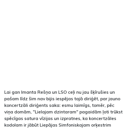
Lai gan Imanta Rešņa un LSO ceļi nu jau šķīrušies un
pašam līdz šim nav bijis iespējas tajā diriģēt, par jauno
koncertzāli diriģents saka: esmu laimīgs, tomēr, pēc
viņa domām, "Lielajam dzintaram" pagaidām ļoti trūkst
spēcīgas satura vīzijas un izpratnes, ka koncertzāles
kodolam ir jābūt Liepājas Simfoniskajam orķestrim