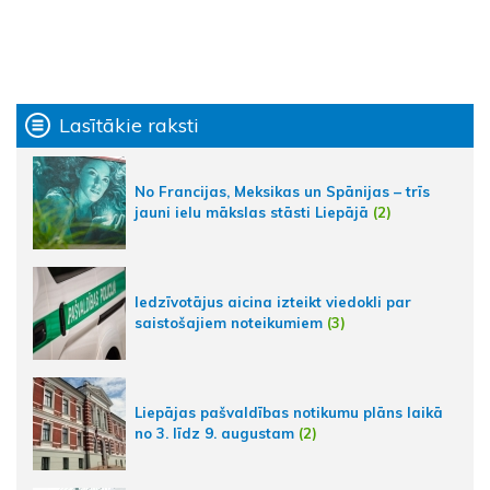
Lasītākie raksti
No Francijas, Meksikas un Spānijas – trīs
jauni ielu mākslas stāsti Liepājā
(2)
Iedzīvotājus aicina izteikt viedokli par
saistošajiem noteikumiem
(3)
Liepājas pašvaldības notikumu plāns laikā
no 3. līdz 9. augustam
(2)