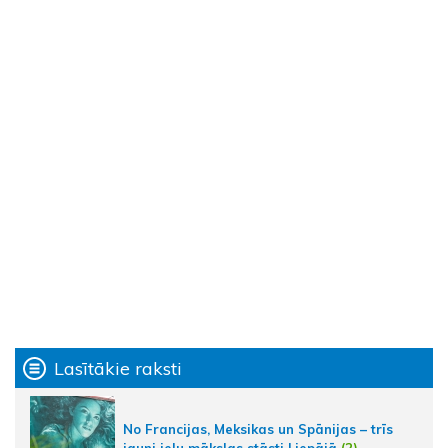
Lasītākie raksti
No Francijas, Meksikas un Spānijas – trīs
jauni ielu mākslas stāsti Liepājā
(2)