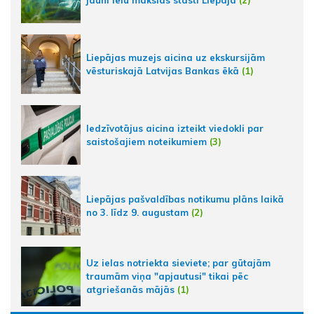
Liepājas muzejs aicina uz ekskursijām
vēsturiskajā Latvijas Bankas ēkā
(1)
Iedzīvotājus aicina izteikt viedokli par
saistošajiem noteikumiem
(3)
Liepājas pašvaldības notikumu plāns laikā
no 3. līdz 9. augustam
(2)
Uz ielas notriekta sieviete; par gūtajām
traumām viņa "apjautusi" tikai pēc
atgriešanās mājās
(1)