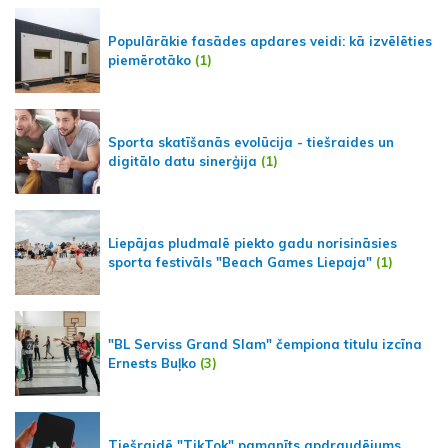
Populārākie fasādes apdares veidi: kā izvēlēties
piemērotāko
(1)
Sporta skatīšanās evolūcija - tiešraides un
digitālo datu sinerģija
(1)
Liepājas pludmalē piekto gadu norisināsies
sporta festivāls "Beach Games Liepaja"
(1)
"BL Serviss Grand Slam" čempiona titulu izcīna
Ernests Buļko
(3)
Tiešraidē "TikTok" pamanīts apdraudējums