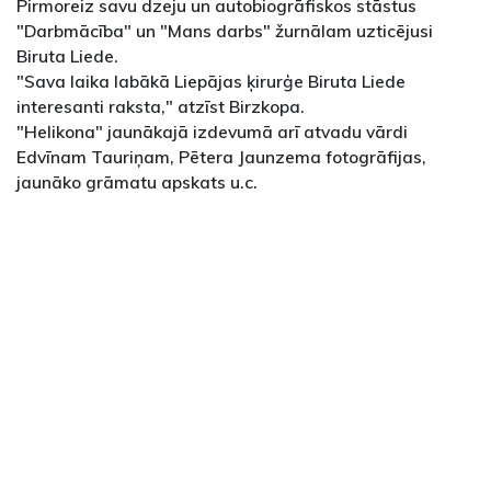
Pirmoreiz savu dzeju un autobiogrāfiskos stāstus
"Darbmācība" un "Mans darbs" žurnālam uzticējusi
Biruta Liede.
"Sava laika labākā Liepājas ķirurģe Biruta Liede
interesanti raksta," atzīst Birzkopa.
"Helikona" jaunākajā izdevumā arī atvadu vārdi
Edvīnam Tauriņam, Pētera Jaunzema fotogrāfijas,
jaunāko grāmatu apskats u.c.