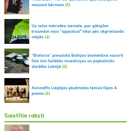
maziem bērniem
(3)
Uz ielas notriekta sieviete; par gūtajām
traumām viņa "apjautusi" tikai pēc atgriešanās
mājās
(1)
“Bioforce” piesaista Baltijas biometāna nozarē
līdz šim lielākās investīcijas un paplašinās
darbību Latvijā
(2)
Aizvadīts Liepājas pludmales tenisa līgas 4.
posms
(2)
Saistītie raksti