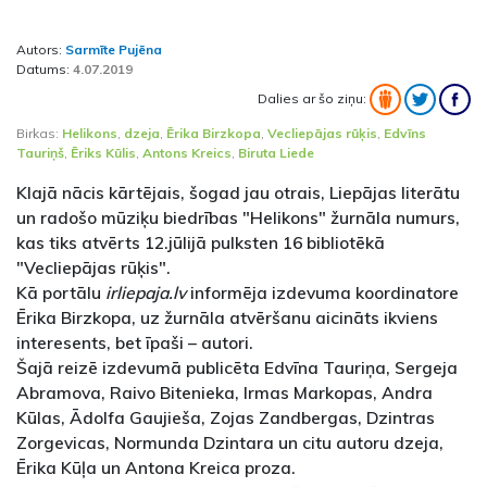
Autors:
Sarmīte Pujēna
Datums:
4.07.2019
Dalies ar šo ziņu:
Birkas:
Helikons
,
dzeja
,
Ērika Birzkopa
,
Vecliepājas rūķis
,
Edvīns
Tauriņš
,
Ēriks Kūlis
,
Antons Kreics
,
Biruta Liede
Klajā nācis kārtējais, šogad jau otrais, Liepājas literātu
un radošo mūziķu biedrības "Helikons" žurnāla numurs,
kas tiks atvērts 12.jūlijā pulksten 16 bibliotēkā
"Vecliepājas rūķis".
Kā portālu
irliepaja.lv
informēja izdevuma koordinatore
Ērika Birzkopa, uz žurnāla atvēršanu aicināts ikviens
interesents, bet īpaši – autori.
Šajā reizē izdevumā publicēta Edvīna Tauriņa, Sergeja
Abramova, Raivo Bitenieka, Irmas Markopas, Andra
Kūlas, Ādolfa Gaujieša, Zojas Zandbergas, Dzintras
Zorgevicas, Normunda Dzintara un citu autoru dzeja,
Ērika Kūļa un Antona Kreica proza.