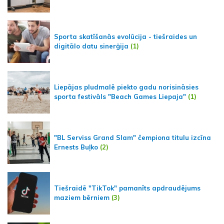
Sporta skatīšanās evolūcija - tiešraides un
digitālo datu sinerģija
(1)
Liepājas pludmalē piekto gadu norisināsies
sporta festivāls "Beach Games Liepaja"
(1)
"BL Serviss Grand Slam" čempiona titulu izcīna
Ernests Buļko
(2)
Tiešraidē "TikTok" pamanīts apdraudējums
maziem bērniem
(3)