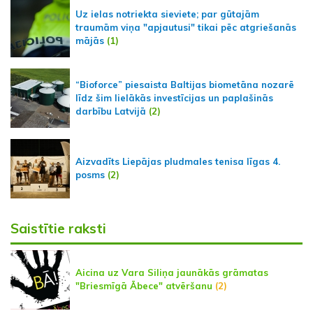
Uz ielas notriekta sieviete; par gūtajām
traumām viņa "apjautusi" tikai pēc atgriešanās
mājās
(1)
“Bioforce” piesaista Baltijas biometāna nozarē
līdz šim lielākās investīcijas un paplašinās
darbību Latvijā
(2)
Aizvadīts Liepājas pludmales tenisa līgas 4.
posms
(2)
Saistītie raksti
Aicina uz Vara Siliņa jaunākās grāmatas
"Briesmīgā Ābece" atvēršanu
(2)