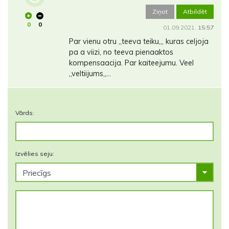
Ziņot
Atbildēt
0
0
01.09.2021.
15:57
Par vienu otru ,,teeva teiku,,, kuras celjoja
pa a viizi, no teeva pienaaktos
kompensaacija. Par kaiteejumu. Veel
,,veltiijums,,...
Vārds:
Izvēlies seju: