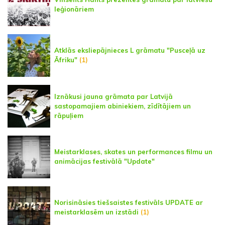
leģionāriem
Atklās eksliepājnieces L grāmatu "Pusceļā uz
Āfriku"
(1)
Iznākusi jauna grāmata par Latvijā
sastopamajiem abiniekiem, zīdītājiem un
rāpuļiem
Meistarklases, skates un performances filmu un
animācijas festivālā "Update"
Norisināsies tiešsaistes festivāls UPDATE ar
meistarklasēm un izstādi
(1)