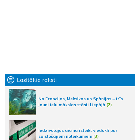
Lasītākie raksti
No Francijas, Meksikas un Spānijas – trīs
jauni ielu mākslas stāsti Liepājā
(2)
Iedzīvotājus aicina izteikt viedokli par
saistošajiem noteikumiem
(3)