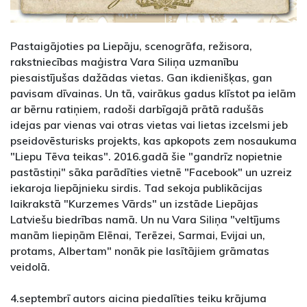
Pastaigājoties pa Liepāju, scenogrāfa, režisora,
rakstniecības maģistra Vara Siliņa uzmanību
piesaistījušas dažādas vietas. Gan ikdienišķas, gan
pavisam dīvainas. Un tā, vairākus gadus klīstot pa ielām
ar bērnu ratiņiem, radoši darbīgajā prātā radušās
idejas par vienas vai otras vietas vai lietas izcelsmi jeb
pseidovēsturisks projekts, kas apkopots zem nosaukuma
"Liepu Tēva teikas". 2016.gadā šie "gandrīz nopietnie
pastāstiņi" sāka parādīties vietnē "Facebook" un uzreiz
iekaroja liepājnieku sirdis. Tad sekoja publikācijas
laikrakstā "Kurzemes Vārds" un izstāde Liepājas
Latviešu biedrības namā. Un nu Vara Siliņa "veltījums
manām liepiņām Elēnai, Terēzei, Sarmai, Evijai un,
protams, Albertam" nonāk pie lasītājiem grāmatas
veidolā.
4.septembrī autors aicina piedalīties teiku krājuma