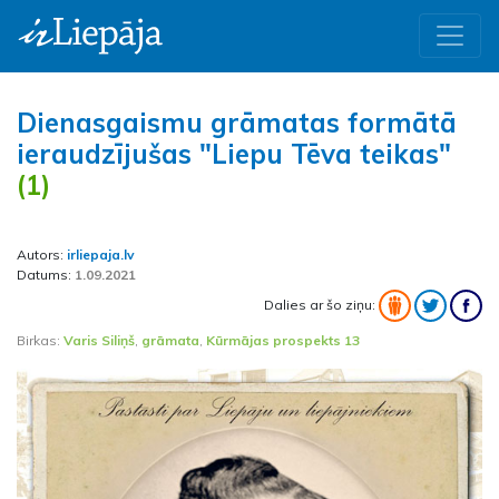
Dienasgaismu grāmatas formātā
ieraudzījušas "Liepu Tēva teikas"
(1)
Autors:
irliepaja.lv
Datums:
1.09.2021
Dalies ar šo ziņu:
Birkas:
Varis Siliņš
,
grāmata
,
Kūrmājas prospekts 13