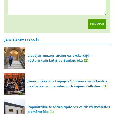
Pievienot
Jaunākie raksti
Liepājas muzejs aicina uz ekskursijām
vēsturiskajā Latvijas Bankas ēkā
(1)
Jaunajā sezonā Liepājas Simfoniskais orķestris
uzstāsies ar pasaules vadošajiem čellistiem
(1)
Populārākie fasādes apdares veidi: kā izvēlēties
piemērotāko
(1)