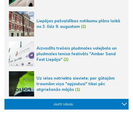
Liepājas pašvaldības notikumu plāns laikā
no 3. līdz 9. augustam
(2)
Aizvadīts trešais pludmales volejbola un
pludmales tenisa festivāls "Amber Sand
Fest Liepāja"
(2)
Uz ielas notriekta sieviete; par gūtajām
traumām viņa "apjautusi" tikai pēc
atgriešanās mājās
(1)
skatīt nākošo