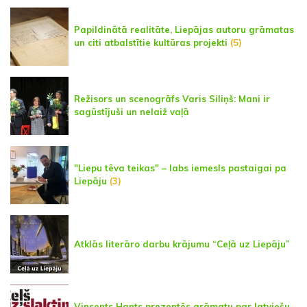
Papildinātā realitāte, Liepājas autoru grāmatas
un citi atbalstītie kultūras projekti
(5)
Režisors un scenogrāfs Varis Siliņš: Mani ir
sagūstījuši un nelaiž vaļā
"Liepu tēva teikas" – labs iemesls pastaigai pa
Liepāju
(3)
Atklās literāro darbu krājumu “Ceļā uz Liepāju”
Vinsents Hants prezentēs grāmatu par latviešu