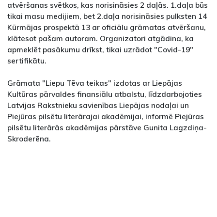
atvēršanas svētkos, kas norisināsies 2 daļās. 1.daļa būs
tikai masu medijiem, bet 2.daļa norisināsies pulksten 14
Kūrmājas prospektā 13 ar oficiālu grāmatas atvēršanu,
klātesot pašam autoram. Organizatori atgādina, ka
apmeklēt pasākumu drīkst, tikai uzrādot "Covid-19"
sertifikātu.
Grāmata "Liepu Tēva teikas" izdotas ar Liepājas
Kultūras pārvaldes finansiālu atbalstu, līdzdarbojoties
Latvijas Rakstnieku savienības Liepājas nodaļai un
Piejūras pilsētu literārajai akadēmijai, informē Piejūras
pilsētu literārās akadēmijas pārstāve Gunita Lagzdiņa-
Skroderēna.