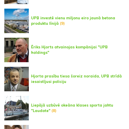
UPB investē vienu miljonu eiro jaunā betona
produktu līnijā
(9)
Ēriks Hjorts atvainojas kompānijai "UPB
holdings"
Hjorta prasību tiesa šoreiz noraida, UPB strīdā
iesaistījusi policiju
Liepājā uzbūvē okeāna klases sporta jahtu
"Laudate"
(8)