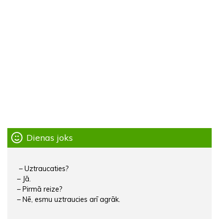
Dienas joks
– Uztraucaties?
– Jā.
– Pirmā reize?
– Nē, esmu uztraucies arī agrāk.