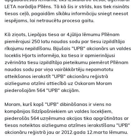
LETA norādīja Pīlēns. Tā kā šis ir strīds, kas tiek risināts
tiesas ceļā, pagaidām sīkāku informāciju sniegt neesot
iespējams, lai netraucētu procesa gaitu.
Kā ziņots, Liepājas tiesa ar 4.jūlija lēmumu Pīlēnam
piemērojusi 250 latu naudas sodu par tiesu izpildītāja
rīkojumu nepildīšanu. Bijušais "UPB" akcionārs un valdes
loceklis Hjorts informēja, ka tiesa ir apmierinājusi
zvērināta tiesu izpildītāja pieteikumu piemērot Pīlēnam
naudas sodu par viņa vairākkārtēju nepamatotu
atteikšanos ierakstīt "UPB" akcionāru reģistrā
aizlieguma atzīmi attiecībā uz Oskaram Moram
piederošajām 564 "UPB" akcijām.
Moram, kurš kopš "UPB" dibināšanas ir viens no
kompānijas līdzīpašniekiem un valdes locekļiem,
piederošās 564 uzņēmuma akcijas tika apgrūtinātas ar
tiesas noteiktas aizlieguma atzīmes ierakstīšanu "UPB"
akcionāru reģistrā jau ar 2012.gada 12.marta lēmumu.