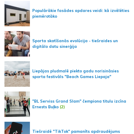
Populārākie fasādes apdares veidi: kā izvēlēties
piemērotāko
Sporta skatīšanās evolūcija - tiešraides un
digitālo datu sinerģija
Liepājas pludmalē piekto gadu norisināsies
sporta festivāls "Beach Games Liepaja"
"BL Serviss Grand Slam" čempiona titulu izcīna
Ernests Buļko
(2)
Tiešraidē "TikTok" pamanīts apdraudējums