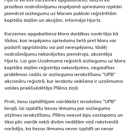
prasības nodrošinājumu iespējamā sprieduma izpildei
piemērot aizliegumu uz Moram publiski reģistrētām
kapitāla daļām un akcijām, informēja Hjorts.
Kurzemes apgabaltiesa Mora darbības novērtēja kā
tādas, kas iespējamo spriedumu lietā pret Moru var
padarīt apgrūtinātu vai pat neiespējamu, tādēļ
nodrošinājumu nekavējoties piemēroja, akcentēja
Hjorts. Lai gan Uzņēmuma reģistrā aizliegumu uz Mora
kapitāla daļām reģistrēja nekavējoties, negaidītas
problēmas radās ar aizlieguma ierakstīšanu "UPB"
akcionāru reģistrā, kur ierakstu veikšana ir uzņēmuma
valdes priekšsēdētāja Pīlēna ziņā.
Proti, tiesu izpildītājam vairākkārt ierodoties "UPB"
birojā, lai izpildītu tiesas lēmumu par aizlieguma
atzīmes ierakstīšanu, Pīlēns neesot bijis sastopams un
tikai pēc vairāk nekā divām nedēļām viņš rakstveidā
norādījis, ka tiesas lēmumu nevar izpildīt un nevar