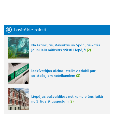
Lasītākie raksti
No Francijas, Meksikas un Spānijas – trīs
jauni ielu mākslas stāsti Liepājā
(2)
Iedzīvotājus aicina izteikt viedokli par
saistošajiem noteikumiem
(3)
Liepājas pašvaldības notikumu plāns laikā
no 3. līdz 9. augustam
(2)