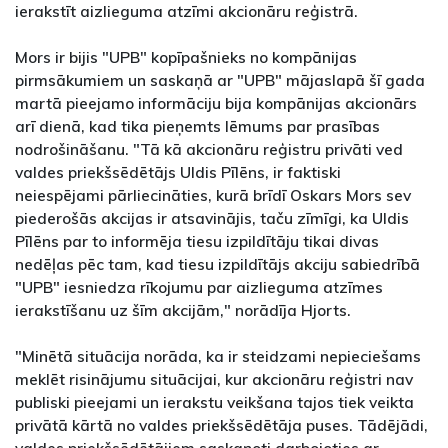
ierakstīt aizlieguma atzīmi akcionāru reģistrā.
Mors ir bijis "UPB" kopīpašnieks no kompānijas
pirmsākumiem un saskaņā ar "UPB" mājaslapā šī gada
martā pieejamo informāciju bija kompānijas akcionārs
arī dienā, kad tika pieņemts lēmums par prasības
nodrošināšanu. "Tā kā akcionāru reģistru privāti ved
valdes priekšsēdētājs Uldis Pīlēns, ir faktiski
neiespējami pārliecināties, kurā brīdī Oskars Mors sev
piederošās akcijas ir atsavinājis, taču zīmīgi, ka Uldis
Pīlēns par to informēja tiesu izpildītāju tikai divas
nedēļas pēc tam, kad tiesu izpildītājs akciju sabiedrībā
"UPB" iesniedza rīkojumu par aizlieguma atzīmes
ierakstīšanu uz šīm akcijām," norādīja Hjorts.
"Minētā situācija norāda, ka ir steidzami nepieciešams
meklēt risinājumu situācijai, kur akcionāru reģistri nav
publiski pieejami un ierakstu veikšana tajos tiek veikta
privātā kārtā no valdes priekšsēdētāja puses. Tādējādi,
valdes priekšsēdētājiem saskaņoti darbojoties ar