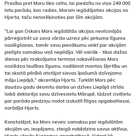
Prasība pret Moru tika celta, lai piedzītu no viņa 249 000
latu parādu, kas radies, Moram iegādājoties akcijas no
Hjorta, taču nenorēķinoties par šīm akcijām.
"Lai gan Oskars Mors iegādātās akcijas nevilcinājās
pārreģistrēt uz sava vārda uzreiz pēc pirkuma līguma
noslēgšanas, tomēr savu pienākumu veikt par akcijām
pielīgto samaksu viņš nepildīja. Vēl vairāk - tikai dažas
dienas pēc maksājuma termiņa nokavēšanas Mors
noslēdza laulības līgumu, nodibinot mantas šķirtību un
tai skaitā pilnībā atstājot sievas īpašumā dzīvojamo
māju Liepājā," akcentēja Hjorts. Turklāt Mors pēc
daudzu gadu desmitu darba un dzīves Liepājā strīda
laikā deklarēja savu dzīvesvietu Mārupē, lūdzot civillietu
par parāda piedziņu nodot izskatīt Rīgas apgabaltiesai,
norādīja Hjorts.
Konstatējot, ka Mors neveic samaksu par iegādātām
akcijām un, iespējams, steigā nobēdzina savus aktīvus,
Hjorts vērsās Kurzemes apgabaltiesā, lūdzot kā