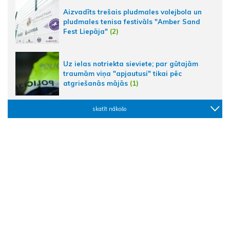
Aizvadīts trešais pludmales volejbola un
pludmales tenisa festivāls "Amber Sand
Fest Liepāja"
(2)
Uz ielas notriekta sieviete; par gūtajām
traumām viņa "apjautusi" tikai pēc
atgriešanās mājās
(1)
skatīt nākošo