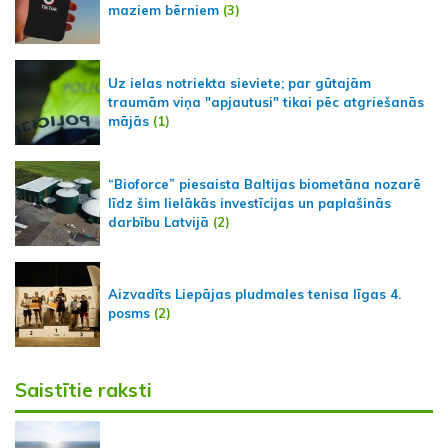
maziem bērniem
(3)
Uz ielas notriekta sieviete; par gūtajām
traumām viņa "apjautusi" tikai pēc atgriešanās
mājās
(1)
“Bioforce” piesaista Baltijas biometāna nozarē
līdz šim lielākās investīcijas un paplašinās
darbību Latvijā
(2)
Aizvadīts Liepājas pludmales tenisa līgas 4.
posms
(2)
Saistītie raksti