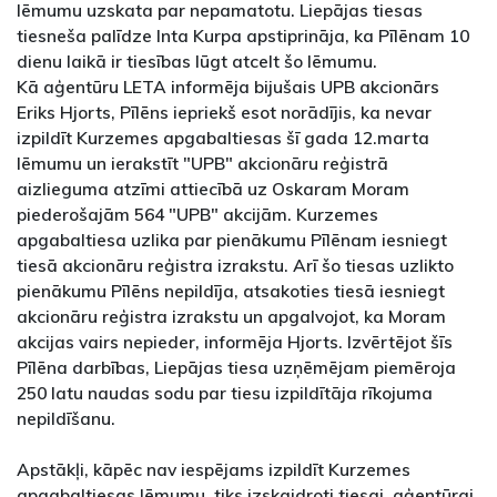
lēmumu uzskata par nepamatotu. Liepājas tiesas
tiesneša palīdze Inta Kurpa apstiprināja, ka Pīlēnam 10
dienu laikā ir tiesības lūgt atcelt šo lēmumu.
Kā aģentūru LETA informēja bijušais UPB akcionārs
Eriks Hjorts, Pīlēns iepriekš esot norādījis, ka nevar
izpildīt Kurzemes apgabaltiesas šī gada 12.marta
lēmumu un ierakstīt "UPB" akcionāru reģistrā
aizlieguma atzīmi attiecībā uz Oskaram Moram
piederošajām 564 "UPB" akcijām. Kurzemes
apgabaltiesa uzlika par pienākumu Pīlēnam iesniegt
tiesā akcionāru reģistra izrakstu. Arī šo tiesas uzlikto
pienākumu Pīlēns nepildīja, atsakoties tiesā iesniegt
akcionāru reģistra izrakstu un apgalvojot, ka Moram
akcijas vairs nepieder, informēja Hjorts. Izvērtējot šīs
Pīlēna darbības, Liepājas tiesa uzņēmējam piemēroja
250 latu naudas sodu par tiesu izpildītāja rīkojuma
nepildīšanu.
Apstākļi, kāpēc nav iespējams izpildīt Kurzemes
apgabaltiesas lēmumu, tiks izskaidroti tiesai, aģentūrai