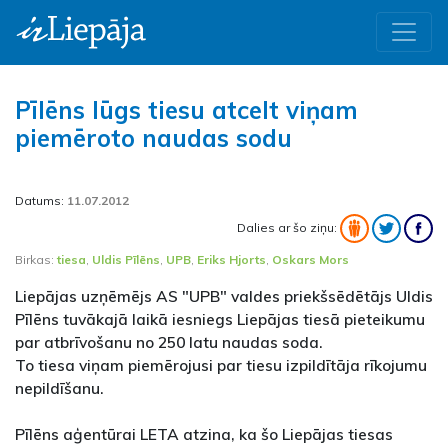
Pīlēns lūgs tiesu atcelt viņam
piemēroto naudas sodu
Datums:
11.07.2012
Dalies ar šo ziņu:
Birkas:
tiesa
,
Uldis Pīlēns
,
UPB
,
Eriks Hjorts
,
Oskars Mors
Liepājas uzņēmējs AS "UPB" valdes priekšsēdētājs Uldis
Pīlēns tuvākajā laikā iesniegs Liepājas tiesā pieteikumu
par atbrīvošanu no 250 latu naudas soda.
To tiesa viņam piemērojusi par tiesu izpildītāja rīkojumu
nepildīšanu.
Pīlēns aģentūrai LETA atzina, ka šo Liepājas tiesas