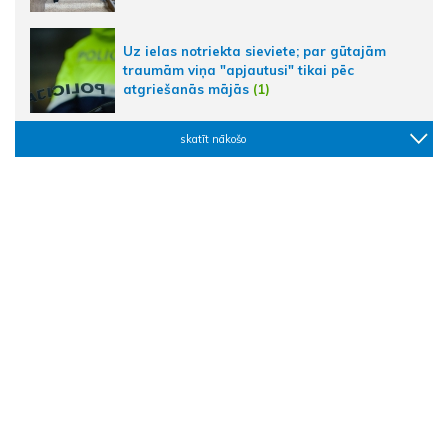
Uz ielas notriekta sieviete; par gūtajām
traumām viņa "apjautusi" tikai pēc
atgriešanās mājās
(1)
skatīt nākošo