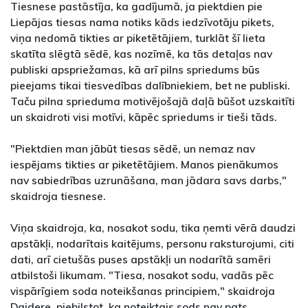
Tiesnese pastāstīja, ka gadījumā, ja piektdien pie
Liepājas tiesas nama notiks kāds iedzīvotāju pikets,
viņa nedomā tikties ar piketētājiem, turklāt šī lieta
skatīta slēgtā sēdē, kas nozīmē, ka tās detaļas nav
publiski apspriežamas, kā arī pilns spriedums būs
pieejams tikai tiesvedības dalībniekiem, bet ne publiski.
Taču pilna sprieduma motivējošajā daļā būšot uzskaitīti
un skaidroti visi motīvi, kāpēc spriedums ir tieši tāds.
"Piektdien man jābūt tiesas sēdē, un nemaz nav
iespējams tikties ar piketētājiem. Manos pienākumos
nav sabiedrības uzrunāšana, man jādara savs darbs,"
skaidroja tiesnese.
Viņa skaidroja, ka, nosakot sodu, tika ņemti vērā daudzi
apstākļi, nodarītais kaitējums, personu raksturojumi, citi
dati, arī cietušās puses apstākļi un nodarītā samēri
atbilstoši likumam. "Tiesa, nosakot sodu, vadās pēc
vispārīgiem soda noteikšanas principiem," skaidroja
Daidere, piebilstot, ka noteiktais sods nav pats