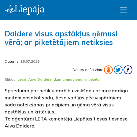
Daidere visus apstākļus ņēmusi
vērā; ar piketētājiem netiksies
Datums:
15.07.2015
Dalies ar šo ziņu:
Birkas:
tiesa
,
Aiva Daidere
,
dzimumnoziegumi
,
pikets
Spriedumā par netiklu darbību veikšanu ar mazgadīgu
meiteni nosakot sodu, tiesa vadījās pēc vispārīgiem
soda noteikšanas principiem un ņēma vērā visus
apstākļus un kritērijus.
To aģentūrai LETA komentēja Liepājas tiesas tiesnese
Aiva Daidere.