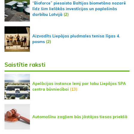
“Bioforce” piesaista Baltijas biometāna nozarē
līdz šim lielākās investīcijas un paplašinās
darbību Latvijā
(2)
Aizvadīts Liepājas pludmales tenisa līgas 4.
posms
(2)
Saistītie raksti
Apelācijas instance lemj par labu Liepājas SPA
centra būvniecībai
(13)
Automašīnu zagļiem būs jāstājas tiesas priekšā