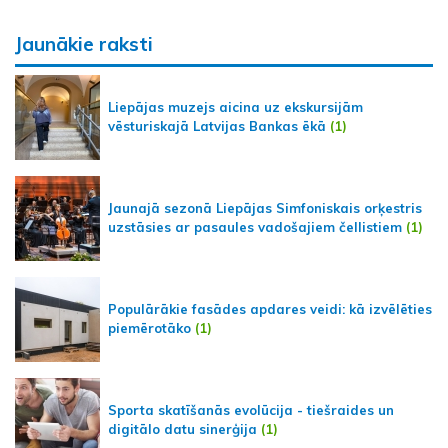
Jaunākie raksti
Liepājas muzejs aicina uz ekskursijām
vēsturiskajā Latvijas Bankas ēkā
(1)
Jaunajā sezonā Liepājas Simfoniskais orķestris
uzstāsies ar pasaules vadošajiem čellistiem
(1)
Populārākie fasādes apdares veidi: kā izvēlēties
piemērotāko
(1)
Sporta skatīšanās evolūcija - tiešraides un
digitālo datu sinerģija
(1)