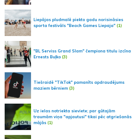
Liepājas pludmalē piekto gadu norisināsies
sporta festivāls "Beach Games Liepaja"
(1)
"BL Serviss Grand Slam" čempiona titulu izcīna
Ernests Buļko
(3)
Tiešraidē "TikTok" pamanīts apdraudējums
maziem bērniem
(3)
Uz ielas notriekta sieviete; par gūtajām
traumām viņa "apjautusi" tikai pēc atgriešanās
mājās
(1)