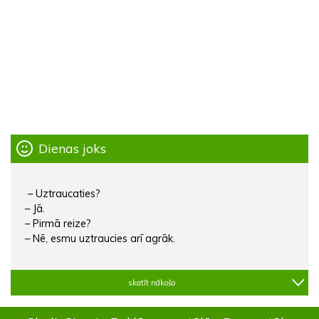
Dienas joks
– Uztraucaties?
– Jā.
– Pirmā reize?
– Nē, esmu uztraucies arī agrāk.
skatīt nākošo