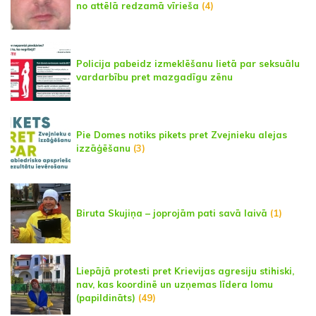
no attēlā redzamā vīrieša
(4)
Policija pabeidz izmeklēšanu lietā par seksuālu
vardarbību pret mazgadīgu zēnu
Pie Domes notiks pikets pret Zvejnieku alejas
izzāģēšanu
(3)
Biruta Skujiņa – joprojām pati savā laivā
(1)
Liepājā protesti pret Krievijas agresiju stihiski,
nav, kas koordinē un uzņemas līdera lomu
(papildināts)
(49)