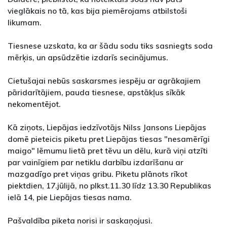
vieglākais no tā, kas bija piemērojams atbilstoši
likumam.
Tiesnese uzskata, ka ar šādu sodu tiks sasniegts soda
mērķis, un apsūdzētie izdarīs secinājumus.
Cietušajai nebūs saskarsmes iespēju ar agrākajiem
pāridarītājiem, pauda tiesnese, apstākļus sīkāk
nekomentējot.
Kā ziņots, Liepājas iedzīvotājs Nilss Jansons Liepājas
domē pieteicis piketu pret Liepājas tiesas "nesamērīgi
maigo" lēmumu lietā pret tēvu un dēlu, kurā viņi atzīti
par vainīgiem par netiklu darbību izdarīšanu ar
mazgadīgo pret viņas gribu. Piketu plānots rīkot
piektdien, 17.jūlijā, no plkst.11.30 līdz 13.30 Republikas
ielā 14, pie Liepājas tiesas nama.
Pašvaldība piketa norisi ir saskaņojusi.