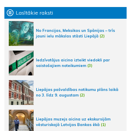
Lasītākie raksti
No Francijas, Meksikas un Spānijas – trīs
jauni ielu mākslas stāsti Liepājā
(2)
Iedzīvotājus aicina izteikt viedokli par
saistošajiem noteikumiem
(3)
Liepājas pašvaldības notikumu plāns laikā
no 3. līdz 9. augustam
(2)
Liepājas muzejs aicina uz ekskursijām
vēsturiskajā Latvijas Bankas ēkā
(1)