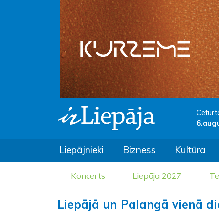
Ceturt
6.aug
Liepājnieki
Bizness
Kultūra
Koncerts
Liepāja 2027
Te
Liepājā un Palangā vienā di