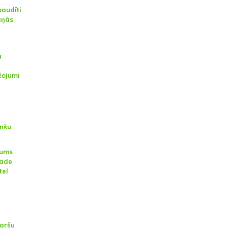
baudīti
aņās
u
žojumi
inšu
jums
nade
tel
aršu