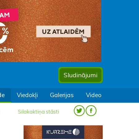
Sludinājumi
de
Viedokļi
Galerijas
Video
a
Silakaktiņa stāsti