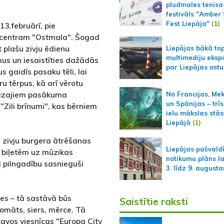
pludmales tenisa
festivāls "Amber
Fest Liepāja"
(1)
13.februārī, pie
s centram "Ostmala". Šogad
 plašu zivju ēdienu
Liepājas bākā to
multimediju ekspo
mus un iesaistīties dažādās
par Liepājas ostu
s gaidīs pasaku tēli, lai
u tērpus, kā arī vērotu
mazajiem pasākuma
No Francijas, Me
un Spānijas – trīs
"Zili brīnumi", kas bērniem
ielu mākslas stās
Liepājā
(1)
ks zivju burgera ātrēšanas
Liepājas pašvald
 biļetēm uz mūzikas
notikumu plāns l
i pilngadību sasnieguši
3. līdz 9. august
tes – tā sastāvā būs
Saistītie raksti
tomāts, siers, mērce. Tā
tavos viesnīcas "Europa City