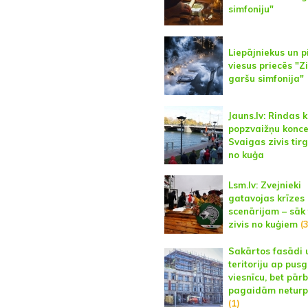
simfoniju"
Liepājniekus un p
viesus priecēs "
garšu simfonija"
Jauns.lv: Rindas 
popzvaižņu konce
Svaigas zivis tirg
no kuģa
Lsm.lv: Zvejnieki
gatavojas krīzes
scenārijam – sāk 
zivis no kuģiem
(3
Sakārtos fasādi 
teritoriju ap pus
viesnīcu, bet pārb
pagaidām neturp
(1)