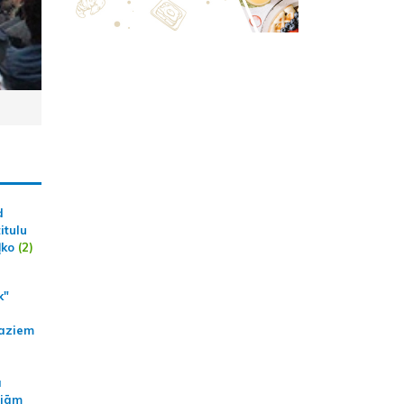
d
itulu
ļko
(2)
k"
aziem
a
ajām