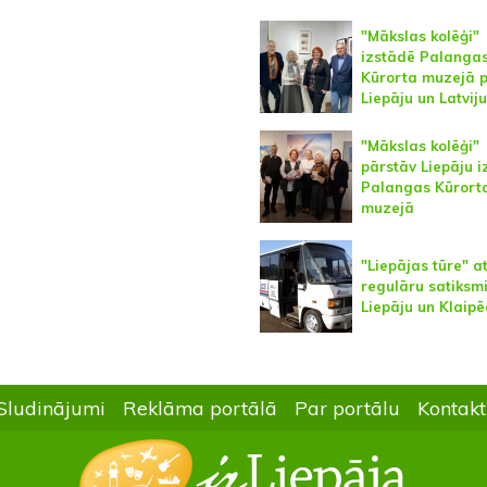
"Mākslas kolēģi"
izstādē Palanga
Kūrorta muzejā 
Liepāju un Latviju
"Mākslas kolēģi"
pārstāv Liepāju 
Palangas Kūrort
muzejā
"Liepājas tūre" a
regulāru satiksmi
Liepāju un Klaip
Sludinājumi
Reklāma portālā
Par portālu
Kontakt