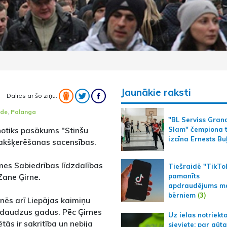
Jaunākie raksti
Dalies ar šo ziņu:
de
,
Palanga
"BL Serviss Gran
 notiks pasākums "Stinšu
Slam" čempiona t
izcīna Ernests Bu
 makšķerēšanas sacensības.
mes Sabiedrības līdzdalības
Tiešraidē "TikTo
pamanīts
Zane Ģirne.
apdraudējums m
bērniem
(3)
inēs arī Liepājas kaimiņu
au daudzus gadus. Pēc Ģirnes
Uz ielas notriekt
tās ir sakritība un nebija
sieviete; par gūt