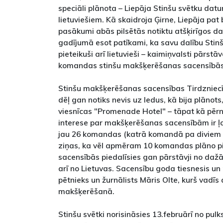
speciāli plānota – Liepāja Stinšu svētku datu
lietuviešiem. Kā skaidroja Ģirne, Liepāja pat 
pasākumi abās pilsētās notiktu atšķirīgos d
gadījumā esot patīkami, ka savu dalību Stin
pieteikuši arī lietuvieši – kaimiņvalsti pārstā
komandas stinšu makšķerēšanas sacensībās, b
Stinšu makšķerēšanas sacensības Tirdzniecī
dēļ gan notiks nevis uz ledus, kā bija plānots
viesnīcas "Promenade Hotel" – tāpat kā pērn
interese par makšķerēšanas sacensībām ir ļoti
jau 26 komandas (katrā komandā pa diviem ci
ziņas, ka vēl apmēram 10 komandas plāno pi
sacensībās piedalīsies gan pārstāvji no daž
arī no Lietuvas. Sacensību goda tiesnesis u
pētnieks un žurnālists Māris Olte, kurš vadīs 
makšķerēšanā.
Stinšu svētki norisināsies 13.februārī no pulk