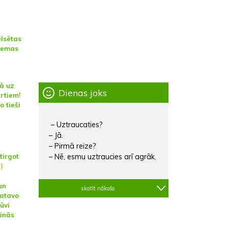
ilsētas
Ziemas
kā uz
Dienas joks
rtiem!
o tieši
– Uztraucaties?
– Jā.
– Pirmā reize?
tirgot
– Nē, esmu uztraucies arī agrāk.
)
un
skatīt nākošo
gatavo
ūvi
inās