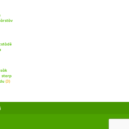
s
pārstāv
izstādē
a
tsāk
 starp
ēdu
(3)
i