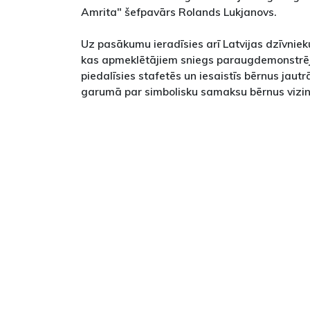
Amrita" šefpavārs Rolands Lukjanovs.
Uz pasākumu ieradīsies arī Latvijas dzīvnie
kas apmeklētājiem sniegs paraugdemonstrē
piedalīsies stafetēs un iesaistīs bērnus jautr
garumā par simbolisku samaksu bērnus vizinā