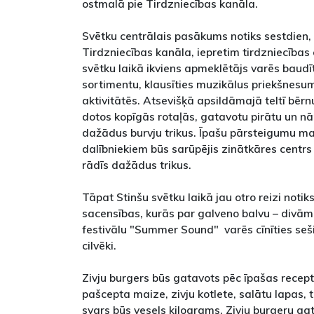
ostmalā pie Tirdzniecības kanāla.
Svētku centrālais pasākums notiks sestdien, 
Tirdzniecības kanāla, iepretim tirdzniecība
svētku laikā ikviens apmeklētājs varēs baudīt
sortimentu, klausīties muzikālus priekšnesu
aktivitātēs. Atsevišķā apsildāmajā teltī bērnu
dotos kopīgās rotaļās, gatavotu pirātu un nār
dažādus burvju trikus. Īpašu pārsteigumu 
dalībniekiem būs sarūpējis zinātkāres centrs 
rādīs dažādus trikus.
Tāpat Stinšu svētku laikā jau otro reizi noti
sacensības, kurās par galveno balvu – divām
festivālu "Summer Sound" ­ varēs cīnīties seš
cilvēki.
Zivju burgers būs gatavots pēc īpašas recep
pašcepta maize, zivju kotlete, salātu lapas, 
svars būs vesels kilograms. Zivju burgeru ga