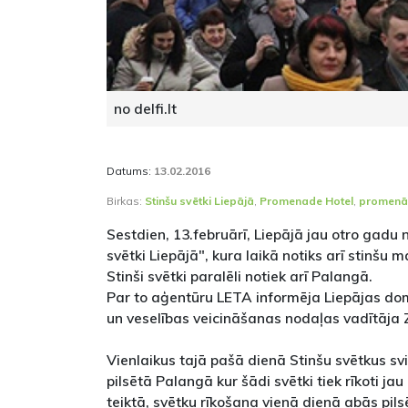
no delfi.lt
Datums:
13.02.2016
Birkas:
Stinšu svētki Liepājā
,
Promenade Hotel
,
promenā
Sestdien, 13.februārī, Liepājā jau otro gadu
svētki Liepājā", kura laikā notiks arī stinšu
Stinši svētki paralēli notiek arī Palangā.
Par to aģentūru LETA informēja Liepājas do
un veselības veicināšanas nodaļas vadītāja 
Vienlaikus tajā pašā dienā Stinšu svētkus sv
pilsētā Palangā kur šādi svētki tiek rīkoti j
teiktā, svētku rīkošana vienā dienā abās pilsē