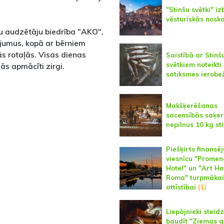
"Stinšu svētki" iz
vēsturiskās nosk
ku audzētāju biedrība "AKO",
jumus, kopā ar bērniem
ās rotaļās. Visas dienas
Saistībā ar Stinš
svētkiem noteikti
s apmācīti zirgi.
satiksmes ierobe
Makšķerēšanas
sacensībās saķer
nepilnus 10 kg st
Piešķirts finansē
viesnīcu "Prome
Hotel" un "Art Ho
Roma" turpmākai
attīstībai
(1)
Liepājnieki steidz
baudīt "Ziemas g