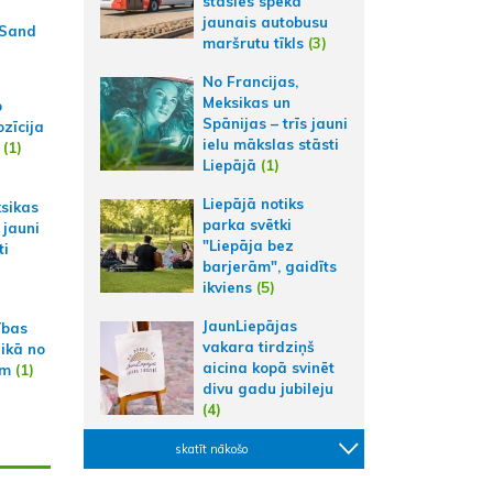
stāsies spēkā
jaunais autobusu
 Sand
maršrutu tīkls
(3)
No Francijas,
Meksikas un
p
Spānijas – trīs jauni
zīcija
ielu mākslas stāsti
(1)
Liepājā
(1)
Liepājā notiks
ksikas
parka svētki
 jauni
"Liepāja bez
ti
barjerām", gaidīts
ikviens
(5)
JaunLiepājas
ības
vakara tirdziņš
aikā no
aicina kopā svinēt
am
(1)
divu gadu jubileju
(4)
skatīt nākošo