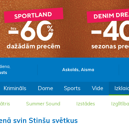
diena,
Askolds, Aisma
usts
Krimināls
Dome
Sports
Vide
Izklai
ātris
Summer Sound
Izstādes
Izglītīb
enā svin Stinšu svētkus