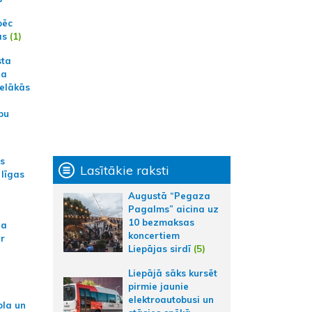
pēc
ās
(1)
sta
na
ielākās
bu
as
Lasītākie raksti
 līgas
Augustā “Pegaza
Pagalms” aicina uz
10 bezmaksas
na
koncertiem
ar
Liepājas sirdī
(5)
Liepājā sāks kursēt
pirmie jaunie
elektroautobusi un
ola un