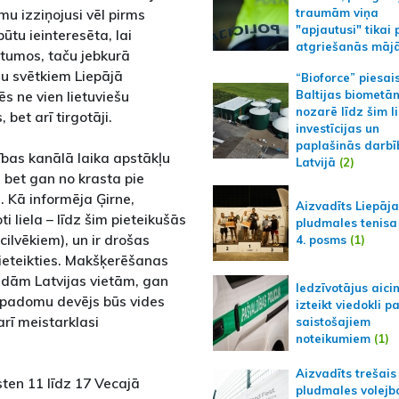
mu izziņojusi vēl pirms
traumām viņa
"apjautusi" tikai 
būtu ieinteresēta, lai
atgriešanās māj
atumos, taču jebkurā
šu svētkiem Liepājā
“Bioforce” piesai
vēs ne vien lietuviešu
Baltijas biometā
nozarē līdz šim l
et arī tirgotāji.
investīcijas un
paplašinās darbī
bas kanālā laika apstākļu
Latvijā
(2)
, bet gan no krasta pie
. Kā informēja Ģirne,
Aizvadīts Liepāj
 liela – līdz šim pieteikušās
pludmales tenisa
lvēkiem), un ir drošas
4. posms
(1)
eteikties. Makšķerēšanas
ādām Latvijas vietām, gan
Iedzīvotājus aici
n padomu devējs būs vides
izteikt viedokli p
arī meistarklasi
saistošajiem
noteikumiem
(1)
Aizvadīts trešais
sten 11 līdz 17 Vecajā
pludmales volejb